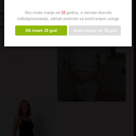
Ako imate manje od
18
godina, a nemate dozvolu
edena posle 20 godina braka.
roditelja/staratelja, odmah prekinite sa korišćenjem usluge
inja vulkan prepun strasti,
gu da eksplodiram
DA imam 18 god
Imam manje od 18 god