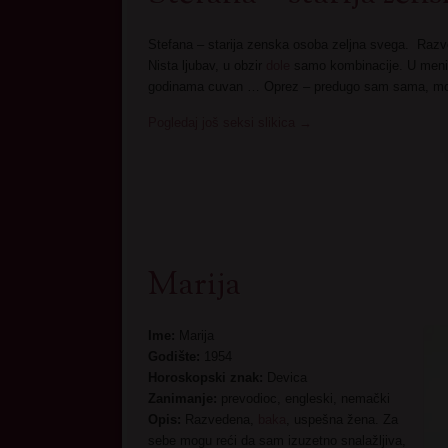
Stefana – starija zenska osoba zeljna svega. Razv
Nista ljubav, u obzir
dole
samo kombinacije. U meni t
godinama cuvan … Oprez – predugo sam sama, mo
Pogledaj još seksi slikica
→
Marija
Ime:
Marija
Godište:
1954
Horoskopski znak:
Devica
Zanimanje:
prevodioc, engleski, nemački
Opis:
Razvedena,
baka
, uspešna žena. Za
sebe mogu reći da sam izuzetno snalažljiva,