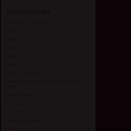
NAŠE HOT MATORKE
Gospodje za sex – Ljubimka
Vickasta
Selma
Lagana Vixy
Manuela
Nadina
Briana, cuckold bracni par
Umetnost gledanja: milf matorke i Erotski voajerizam za
parove
Usamljena Dlakavica
Persida, fetis sms
Razvratnica
Zena dobre duse, Marcika
Zverka