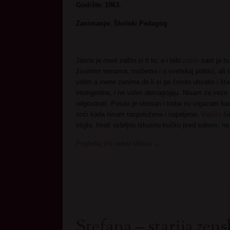
Godište: 1963.
Zanimanje: Školski Pedagog
Jasno je meni zašto si ti tu, a i tebi
zašto
sam ja tu
životnim temama, možemo i o svetskoj politici, al
volim a mene zanima da li si ga čvrsto uhvatio i št
inteligentna, i ne volim demagogiju. Nisam za veze 
odgovarati. Posao je stresan i treba mi orgazam ka
noći kada nisam raspoložena i napaljena.
Vlažim
či
stigla. Imaš ozbiljnu iskusnu kučku pred sobom, na teb
Pogledaj još seksi slikica
→
Stefana – starija zen