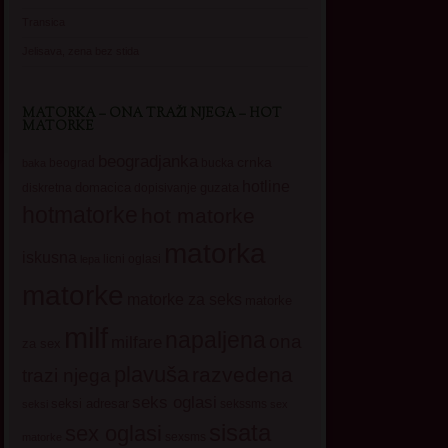
Transica
Jelisava, zena bez stida
MATORKA – ONA TRAŽI NJEGA – HOT
MATORKE
beogradjanka
crnka
beograd
baka
bucka
hotline
domacica
guzata
dopisivanje
diskretna
hotmatorke
hot matorke
matorka
iskusna
licni oglasi
lepa
matorke
matorke za seks
matorke
milf
napaljena
ona
milfare
za sex
plavuša
razvedena
trazi njega
seks oglasi
seksi adresar
sekssms
seksi
sex
sisata
sex oglasi
sexsms
matorke