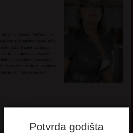
, da se ne lažemo. Možemo i o
i tebe zapravo zanima kakav seks
a bi mi radio. Pametna sam ja,
ili brak, na takve ponude neću ni
o lek za sve. Nema doba doba i
m čujem onaj ton da mi je poruka
i je da li ćeš joj se javiti.
Potvrda godišta
ska osoba zeljna svega