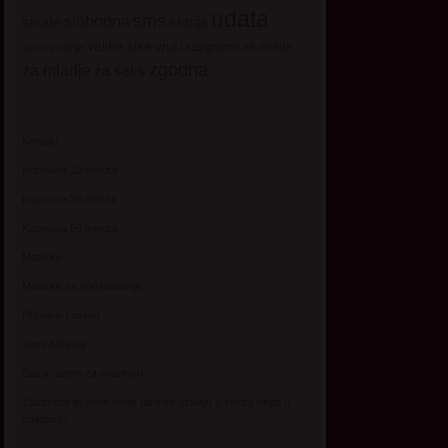
udata
sms
sisate
slobodna
starija
velike sise
vruci razgovori
za mlade
upoznavanje
zgodna
za mladje
za seks
Kontakt
Kupovina 10 minuta
Kupovina 30 minuta
Kupovina 60 minuta
Matorke
Matorke za upoznavanje
Pravilnik i uslovi
Sexy Adresar
Starije dame za avanturu
Zasto starije zene tvrde da vise uzivaju u seksu nego u
mladosti?