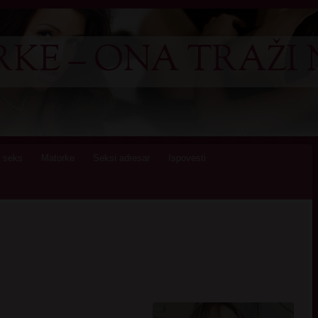
KE – ONA TRAŽI 
 seks
Matorke
Seksi adresar
Ispovesti