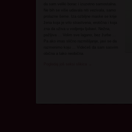
da sam veliki borac i izuzetno samostalna.
Ne bih se više udavala niti vezivala, samo
prolazne šeme. Iza ozbiljne maske se krije
žena koja je vrlo strastvena, erotična i koja
zna da uživa u vodjenju ljubavi. Nežna,
pažljiva … Volim sve lagano, bez žurbe …
Pa ako imas slično razmišljanje, javi se da
razmenimo koju … Videćeš da sam sasvim
obična a tako neobična.
Pogledaj još seksi slikica
→