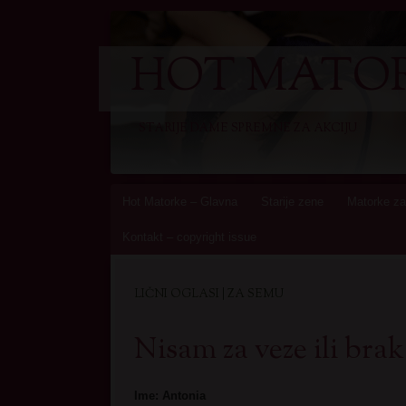
HOT MATOR
STARIJE DAME SPREMNE ZA AKCIJU
Skip
Hot Matorke – Glavna
Starije zene
Matorke za
to
Kontakt – copyright issue
content
LIČNI OGLASI | ZA SEMU
Nisam za veze ili brak
Ime: Antonia