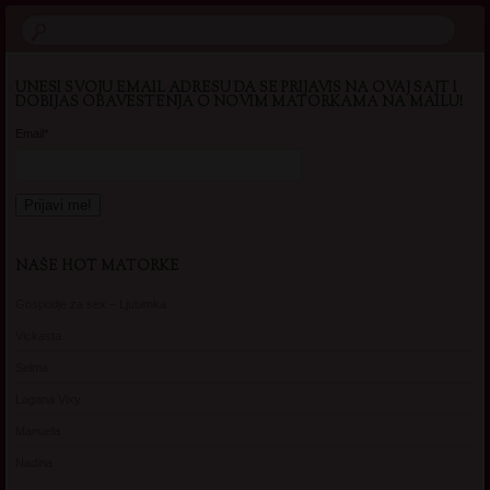
UNESI SVOJU EMAIL ADRESU DA SE PRIJAVIS NA OVAJ SAJT I
DOBIJAS OBAVESTENJA O NOVIM MATORKAMA NA MAILU!
Email*
NAŠE HOT MATORKE
Gospodje za sex – Ljubimka
Vickasta
Selma
Lagana Vixy
Manuela
Nadina