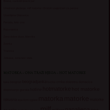
Briana, cuckold bracni par
Umetnost gledanja: milf matorke i Erotski voajerizam za parove
Usamljena Dlakavica
Persida, fetis sms
Razvratnica
Zena dobre duse, Marcika
Zverka
Transica
Jelisava, zena bez stida
MATORKA – ONA TRAŽI NJEGA – HOT MATORKE
beogradjanka
crnka
domacica
beograd
baka
bucka
diskretna
hotmatorke
hot matorke
hotline
guzata
dopisivanje
matorke
matorka
iskusna
matorke
licni oglasi
lepa
milf
napaljena
ona