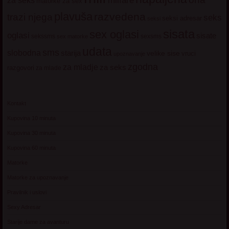
milfare
za seks
matorke za sex
plavuša
razvedena
trazi njega
seks
seksi adresar
seksi
sisata
sex oglasi
oglasi
sisate
sekssms
sexsms
sex matorke
udata
sms
slobodna
starija
velike sise
vruci
upoznavanje
zgodna
za mladje
za seks
razgovori
za mlade
Kontakt
Kupovina 10 minuta
Kupovina 30 minuta
Kupovina 60 minuta
Matorke
Matorke za upoznavanje
Pravilnik i uslovi
Sexy Adresar
Starije dame za avanturu