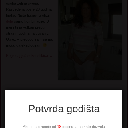
osoba zeljna svega.
Razvedena posle 20 godina
braka. Nista ljubav, u obzir
dole
samo kombinacije. U
meni tinja vulkan prepun
strasti, godinama cuvan …
Oprez – predugo sam sama,
mogu da eksplodiram
Pogledaj još seksi slikica
→
Nadarena
Potvrda godišta
Ime:
Nadarena
Godiste:
1956
Ako imate manje od
18
godina, a nemate dozvolu