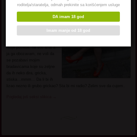
Zanimanje:
Domacica
roditelja/staratelja, odmah prekinite sa korišćenjem usluge
Grad:
Nis
Opis:
Nadarena teta, bujnog
DA imam 18 god
poprsja zeljnog grickanja I
lizanja. Udata sam, muz ne
Imam manje od 18 god
zna da sam se prijavila
ovde, on ne zadovoljava
moje potrebe, ne voli anal a
ja ga obozavam, ne voli da
se pozabavi mojim
bradavicama koje su zeljne
da ih neko dira, gricka,
stiska…mmm… Da li bi ih
lizao nezno ili grubo grickao? Sta bi mi radio? Zelim sve da cujem..
Pogledaj još seksi slikica
→