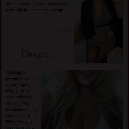
prodrma, rastrese, rasklima ove moje
kosti. Ukratko – zeljna sam svega.
Dragica
Gospodja u
poznim godinama.
Po zanimanju
baka. A realno
puno
slobodnog
vremena. Muz
penzioner – vecito
igra sah po nekim
klubovima, a ja
sam i dalje vatra