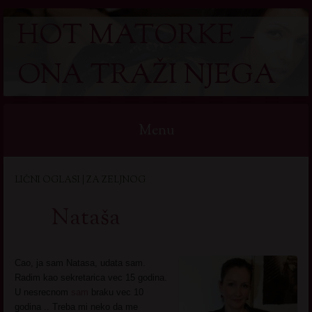
HOT MATORKE –
ONA TRAŽI NJEGA
Menu
Skip
LIČNI OGLASI | ZA ZELJNOG
to
content
Nataša
Cao, ja sam Natasa, udata sam.
Radim kao sekretarica vec 15 godina.
U nesrecnom
sam
braku vec 10
godina .. Treba mi neko da me