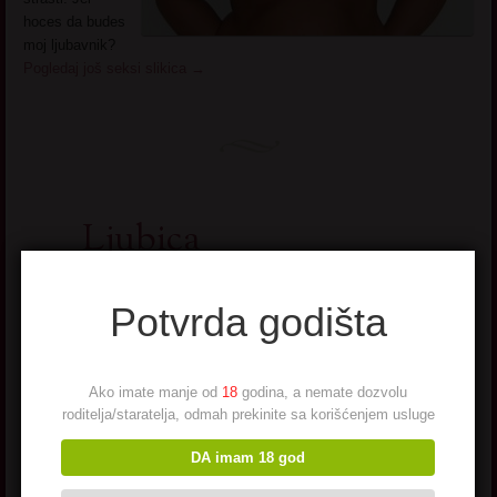
hoces da budes
moj ljubavnik?
Pogledaj još seksi slikica
→
Ljubica
Potvrda godišta
Razocarana u
ljubav, trazim
muskarca koji
ima puno
Ako imate manje od
18
godina, a nemate dozvolu
razumevanje i
roditelja/staratelja, odmah prekinite sa korišćenjem usluge
za mene i
za
moje godine.
DA imam 18 god
Da li je u ovim