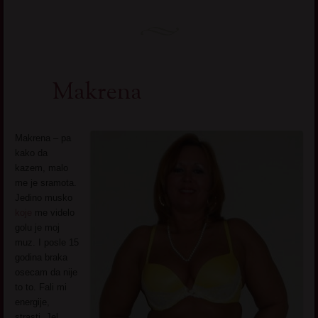
Makrena
Makrena – pa
kako da
kazem, malo
me je sramota.
Jedino musko
koje
me videlo
golu je moj
muz. I posle 15
godina braka
osecam da nije
to to. Fali mi
energije,
strasti. Jel