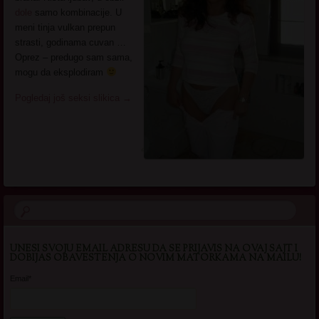
dole
samo kombinacije. U
meni tinja vulkan prepun
strasti, godinama cuvan …
Oprez – predugo sam sama,
mogu da eksplodiram
Pogledaj još seksi slikica
→
UNESI SVOJU EMAIL ADRESU DA SE PRIJAVIS NA OVAJ SAJT I
DOBIJAS OBAVESTENJA O NOVIM MATORKAMA NA MAILU!
Email*