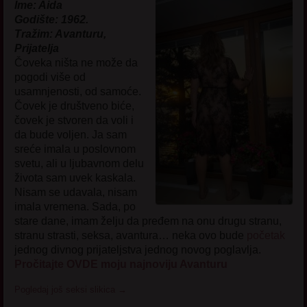
Ime: Aida
Godište: 1962.
Tražim: Avanturu,
Prijatelja
Čoveka ništa ne može da
pogodi više od
usamnjenosti, od samoće.
Čovek je društveno biće,
čovek je stvoren da voli i
da bude voljen. Ja sam
sreće imala u poslovnom
svetu, ali u ljubavnom delu
života sam uvek kaskala.
Nisam se udavala, nisam
imala vremena. Sada, po
stare dane, imam želju da pređem na onu drugu stranu,
stranu strasti, seksa, avantura… neka ovo bude
početak
jednog divnog prijateljstva jednog novog poglavlja.
Pročitajte OVDE moju najnoviju Avanturu
Pogledaj još seksi slikica
→