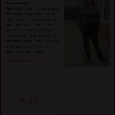
Mesto: Kikinda
Opis:
Kada god nam se ukaze druga
prilika treba je uhvatiti jako sa obe
ruke i ne pustati. Imala sam nekoliko
sansi da iskoristim ono sto zivot
pruza ali sam se uvek povlacila.
Sada sa svojim preko 60 godina i
gomilom zivotnog i radnog iskustva,
ja krecem u akciju. Nikada nije
kasno da se ljubi strasno.
Pogledaj još seksi slikica
→
Aida