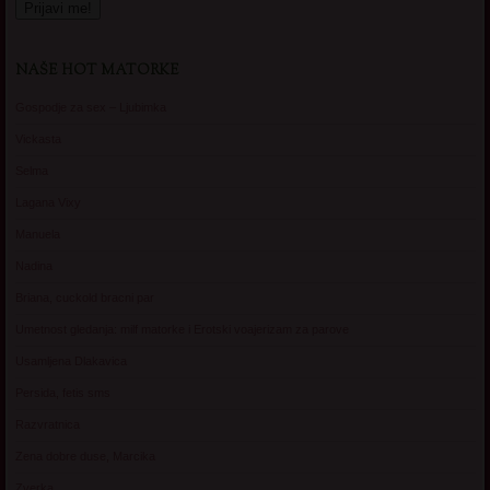
NAŠE HOT MATORKE
Gospodje za sex – Ljubimka
Vickasta
Selma
Lagana Vixy
Manuela
Nadina
Briana, cuckold bracni par
Umetnost gledanja: milf matorke i Erotski voajerizam za parove
Usamljena Dlakavica
Persida, fetis sms
Razvratnica
Zena dobre duse, Marcika
Zverka