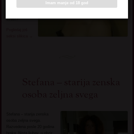
godinama
Imam manje od 18 god
uopste moguce
probuditi
strast?
Pogledaj još
seksi slikica
→
Stefana – starija zenska
osoba zeljna svega
Stefana – starija zenska
osoba zeljna svega.
Razvedena posle 20 godina
braka. Nista ljubav, u obzir