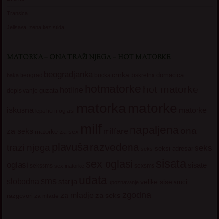
Transica
Jelisava, zena bez stida
MATORKA – ONA TRAŽI NJEGA – HOT MATORKE
beogradjanka
crnka
domacica
beograd
baka
bucka
diskretna
hotmatorke
hot matorke
hotline
guzata
dopisivanje
matorke
matorka
iskusna
matorke
licni oglasi
lepa
milf
napaljena
ona
milfare
za seks
matorke za sex
plavuša
razvedena
trazi njega
seks
seksi adresar
seksi
sisata
sex oglasi
oglasi
sisate
sekssms
sexsms
sex matorke
udata
sms
slobodna
starija
velike sise
vruci
upoznavanje
zgodna
za mladje
za seks
razgovori
za mlade