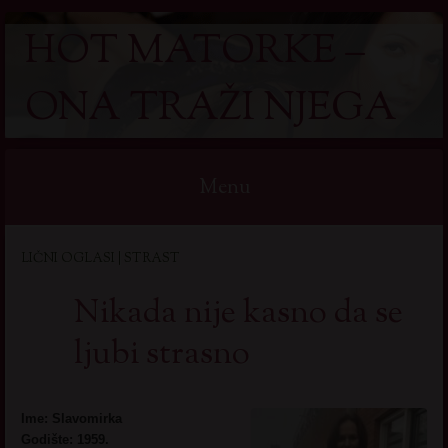
HOT MATORKE –
ONA TRAŽI NJEGA
Menu
Skip
LIČNI OGLASI | STRAST
to
content
Nikada nije kasno da se
ljubi strasno
Ime: Slavomirka
Godište: 1959.