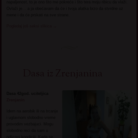
napaljenost, to je ono što me pokreće i što tera moju ribicu da vlaži.
Ovlaži je… a ja obećavam da će i tvoja alatka brzo da stvrdne uz
mene i da će prskati na sve strane.
Pogledaj još seksi slikica
→
Dasa iz Zrenjanina
Dasa 42god. uciteljica
Zrenjanin
Idem na aerobik ili na trcanje
i uglavnom slobodno vreme
provodim vezbajuci. Mogu
slobodno reci da sam u
odlicnoj kondiciji. Kada se