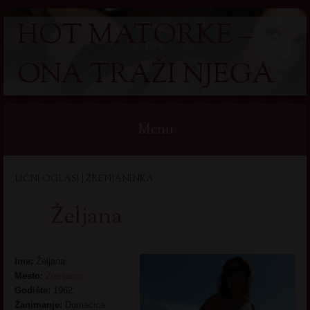
HOT MATORKE –
ONA TRAŽI NJEGA
Menu
Skip
LIČNI OGLASI | ZRENJANINKA
to
content
Željana
Ime:
Željana
Mesto:
Zrenjanin
Godište:
1962.
Zanimanje:
Domaćica