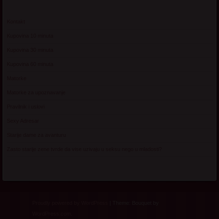
Kontakt
Kupovina 10 minuta
Kupovina 30 minuta
Kupovina 60 minuta
Matorke
Matorke za upoznavanje
Pravilnik i uslovi
Sexy Adresar
Starije dame za avanturu
Zasto starije zene tvrde da vise uzivaju u seksu nego u mladosti?
Proudly powered by WordPress
|
Theme: Bouquet by
WordPress.com
.