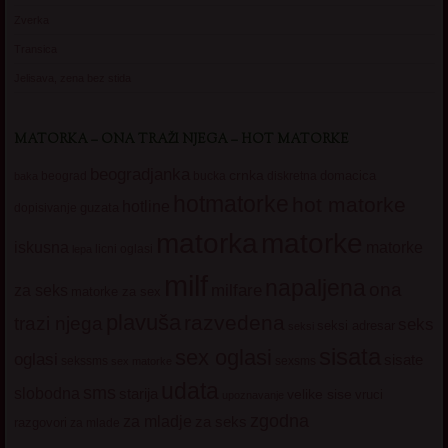
Zverka
Transica
Jelisava, zena bez stida
MATORKA – ONA TRAŽI NJEGA – HOT MATORKE
beogradjanka
crnka
domacica
beograd
baka
bucka
diskretna
hotmatorke
hot matorke
hotline
guzata
dopisivanje
matorke
matorka
iskusna
matorke
licni oglasi
lepa
milf
napaljena
ona
milfare
za seks
matorke za sex
plavuša
razvedena
trazi njega
seks
seksi adresar
seksi
sisata
sex oglasi
oglasi
sisate
sekssms
sexsms
sex matorke
udata
sms
slobodna
starija
velike sise
vruci
upoznavanje
zgodna
za mladje
za seks
razgovori
za mlade