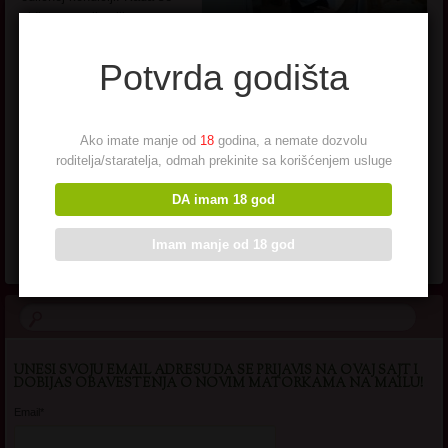
vidjam sa prijateljicama
onda smo kod mene u stanu
ili izadjemo negde na kafu.
Potvrda godišta
Nedostaje mi malo muskog
drustva pa javite se nekim
sms-om da se upoznamo.
Ako imate manje od
18
godina, a nemate dozvolu
Pogledaj još seksi slikica
→
roditelja/staratelja, odmah prekinite sa korišćenjem usluge
DA imam 18 god
Imam manje od 18 god
UNESI SVOJU EMAIL ADRESU DA SE PRIJAVIS NA OVAJ SAJT I
DOBIJAS OBAVESTENJA O NOVIM MATORKAMA NA MAILU!
Email*