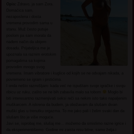
Opis:
Zdravo, ja sam Zora.
Domaćica sam,
nezaposlena i dosta
vremena provodim sama u
stanu. Muž često putuje
poslom pa sam morala da
nađem način da ubijem
dosadu. Prijateljica me je
upoznala sa raznim erotskim
pomagalima sa kojima
provodim mnogo svog
vremena. Imam vibratore i kuglice od kojih se ne odvajam nikada, a
povremeno se igram i prstićima.
I onda nešto razmišljam- kada već ne ispuštam svoje igračke i svoju
ribicu uz ruku, zašto se ne bih zabavila malo sa tobom
Moglo bi
biti interesantno razmenjivati seksi reči sa nekim isto tako napaljenim
muškarcem. A iskrena da budem, ja obožavam da slušam divan
muški glas u trenutku orgazma. To me jako pali i želim svaki dan da
slušam što je više moguće.
Javi se, isprobaj me, slušaj me… možemo da smislimo razne igrice i
da eksperimentišemo. Godine mi zaista nisu bitne, samo želja i