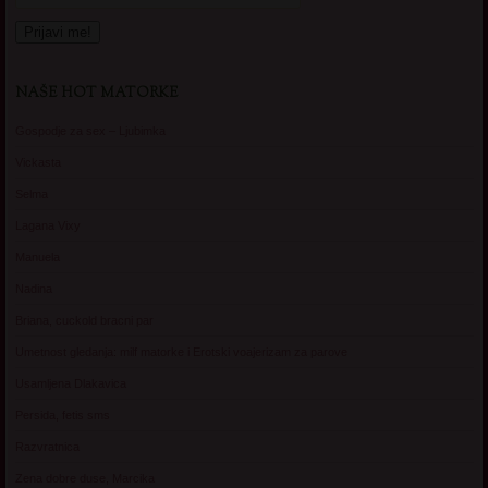
NAŠE HOT MATORKE
Gospodje za sex – Ljubimka
Vickasta
Selma
Lagana Vixy
Manuela
Nadina
Briana, cuckold bracni par
Umetnost gledanja: milf matorke i Erotski voajerizam za parove
Usamljena Dlakavica
Persida, fetis sms
Razvratnica
Zena dobre duse, Marcika