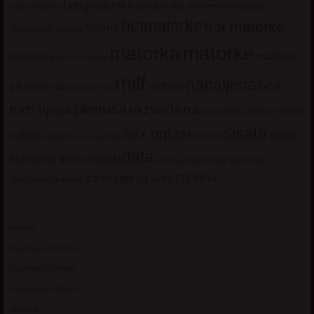
beogradjanka
crnka
domacica
beograd
baka
bucka
diskretna
hotmatorke
hot matorke
hotline
guzata
dopisivanje
matorke
matorka
iskusna
matorke
licni oglasi
lepa
milf
napaljena
ona
milfare
za seks
matorke za sex
plavuša
razvedena
trazi njega
seks
seksi adresar
seksi
sisata
sex oglasi
oglasi
sisate
sekssms
sexsms
sex matorke
udata
sms
slobodna
starija
velike sise
vruci
upoznavanje
zgodna
za mladje
za seks
razgovori
za mlade
Kontakt
Kupovina 10 minuta
Kupovina 30 minuta
Kupovina 60 minuta
Matorke