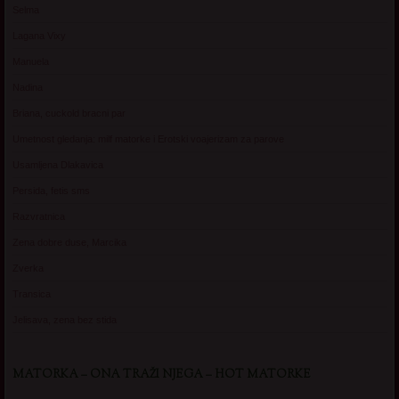
Selma
Lagana Vixy
Manuela
Nadina
Briana, cuckold bracni par
Umetnost gledanja: milf matorke i Erotski voajerizam za parove
Usamljena Dlakavica
Persida, fetis sms
Razvratnica
Zena dobre duse, Marcika
Zverka
Transica
Jelisava, zena bez stida
MATORKA – ONA TRAŽI NJEGA – HOT MATORKE