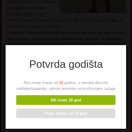
upoznala sa raznim erotskim
pomagalima sa kojima
provodim mnogo svog
vremena. Imam vibratore i kuglice od kojih se ne odvajam nikada, a
povremeno se igram i prstićima.
I onda nešto razmišljam- kada već ne ispuštam svoje igračke i svoju
ribicu uz ruku, zašto se ne bih zabavila malo sa tobom
Moglo bi
biti interesantno razmenjivati seksi reči sa nekim isto tako napaljenim
muškarcem. A iskrena da budem, ja obožavam da slušam divan
muški glas u trenutku orgazma. To me jako pali i želim svaki dan da
Potvrda godišta
slušam što je više moguće.
Javi se, isprobaj me, slušaj me… možemo da smislimo razne igrice i
da eksperimentišemo. Godine mi zaista nisu bitne, samo želja i
napaljenost, to je ono što me pokreće i što tera moju ribicu da vlaži.
Ako imate manje od
18
godina, a nemate dozvolu
Ovlaži je… a ja obećavam da će i tvoja alatka brzo da stvrdne uz
roditelja/staratelja, odmah prekinite sa korišćenjem usluge
mene i da će prskati na sve strane.
DA imam 18 god
Pogledaj još seksi slikica
→
Imam manje od 18 god