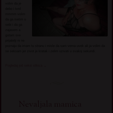
volim da je
debo i tvrd
mmmm volim
da ga isetim u
sebi i da ga
zajasem a
gutam sve
prijatelji ni ne
poznaju da imam tu stranu i misle da sam verna uvek ali ja volim da
se seksam jer zivot je kratak i zelim uzivati u svakoj sekundi.
Pogledaj još seksi slikica
→
Nevaljala mamica