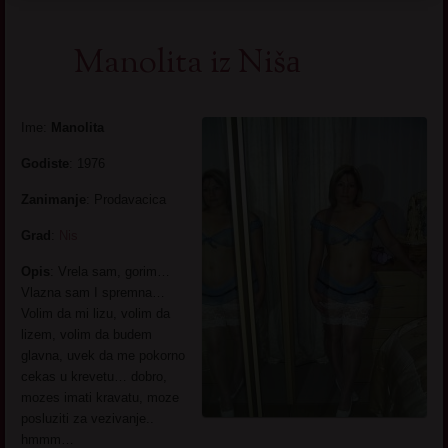
Manolita iz Nišа
Ime:
Manolita
Godiste
: 1976
Zanimanje
: Prodavacica
Grad
:
Nis
Opis
: Vrela sam, gorim…
Vlazna sam I spremna…
Volim da mi lizu, volim da
lizem, volim da budem
glavna, uvek da me pokorno
cekas u krevetu… dobro,
mozes imati kravatu, moze
posluziti za vezivanje..
hmmm…