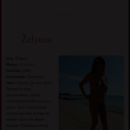
Željana
Ime:
Željana
Mesto:
Zrenjanin
Godište:
1962.
Zanimanje:
Domaćica
Opis:
Zdravo, ja sam Zora.
Domaćica sam,
nezaposlena i dosta
vremena provodim sama u
stanu. Muž često putuje
poslom pa sam morala da
nađem način da ubijem
dosadu. Prijateljica me je