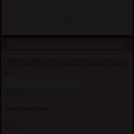
UNESI SVOJU EMAIL ADRESU DA SE PRIJAVIS NA OVAJ SAJT I
DOBIJAS OBAVESTENJA O NOVIM MATORKAMA NA MAILU!
Email*
NAŠE HOT MATORKE
Gospodje za sex – Ljubimka
Vickasta