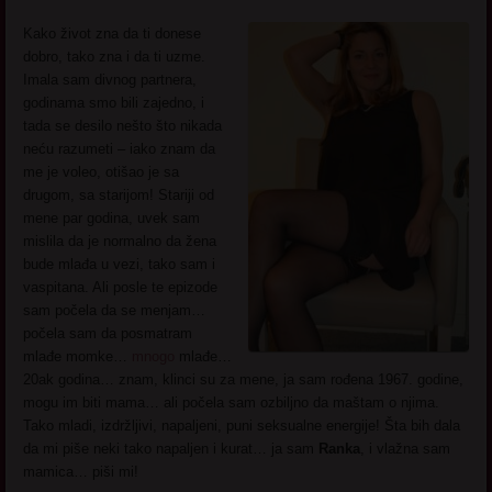
Kako život zna da ti donese
dobro, tako zna i da ti uzme.
Imala sam divnog partnera,
godinama smo bili zajedno, i
tada se desilo nešto što nikada
neću razumeti – iako znam da
me je voleo, otišao je sa
drugom, sa starijom! Stariji od
mene par godina, uvek sam
mislila da je normalno da žena
bude mlađa u vezi, tako sam i
vaspitana. Ali posle te epizode
sam počela da se menjam…
počela sam da posmatram
mlađe momke…
mnogo
mlađe…
20ak godina… znam, klinci su za mene, ja sam rođena 1967. godine,
mogu im biti mama… ali počela sam ozbiljno da maštam o njima.
Tako mladi, izdržljivi, napaljeni, puni seksualne energije! Šta bih dala
da mi piše neki tako napaljen i kurat… ja sam
Ranka
, i vlažna sam
mamica… piši mi!