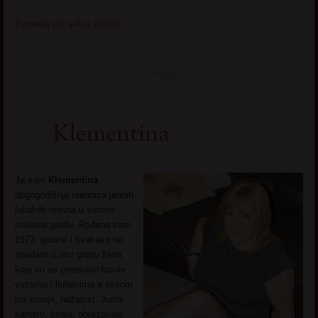
Pogledaj još seksi slikica
→
Klementina
Ja sam
Klementina
dugogodišnja urednica jednih
lokalnih novina u svome
malome gradu. Rođena sam
1972. godine i svakako ne
spadam u onu grupu žena
koje su se preterano bavile
vezama i ljubavima a sexom
još manje, nažalost. Jurila
karijeru, čitala, obrazovala