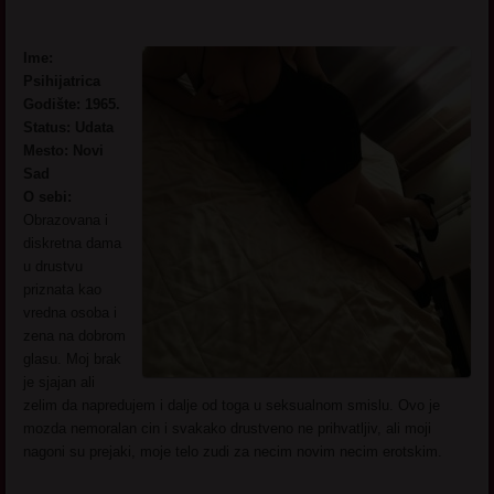
Ime:
Psihijatrica
Godište: 1965.
Status: Udata
Mesto: Novi
Sad
O sebi:
Obrazovana i
diskretna dama
u drustvu
priznata kao
vredna osoba i
zena na dobrom
glasu. Moj brak
je sjajan ali
zelim da napredujem i dalje od toga u seksualnom smislu. Ovo je
mozda nemoralan cin i svakako drustveno ne prihvatljiv, ali moji
nagoni su prejaki, moje telo zudi za necim novim necim erotskim.