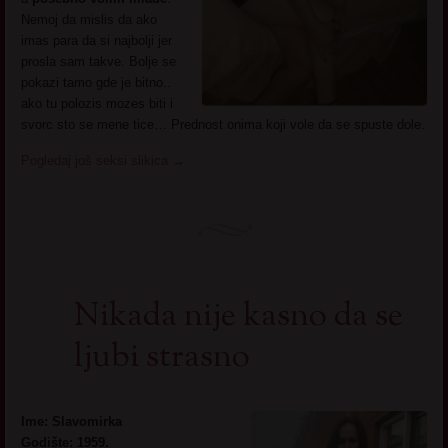
Nemoj da mislis da ako
imas para da si najbolji jer
prosla sam takve. Bolje se
pokazi tamo gde je bitno..
ako tu polozis mozes biti i
svorc sto se mene tice… Prednost onima koji vole da se spuste dole.
Pogledaj još seksi slikica
→
Nikada nije kasno da se
ljubi strasno
Ime: Slavomirka
Godište: 1959.