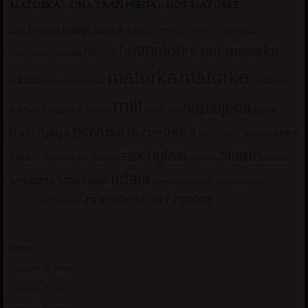
MATORKA – ONA TRAŽI NJEGA – HOT MATORKE
beogradjanka
crnka
domacica
beograd
baka
bucka
diskretna
hotmatorke
hot matorke
hotline
guzata
dopisivanje
matorke
matorka
iskusna
matorke
licni oglasi
lepa
milf
napaljena
ona
milfare
za seks
matorke za sex
plavuša
razvedena
trazi njega
seks
seksi adresar
seksi
sisata
sex oglasi
oglasi
sisate
sekssms
sexsms
sex matorke
udata
sms
slobodna
starija
velike sise
vruci
upoznavanje
zgodna
za mladje
za seks
razgovori
za mlade
Kontakt
Kupovina 10 minuta
Kupovina 30 minuta
Kupovina 60 minuta