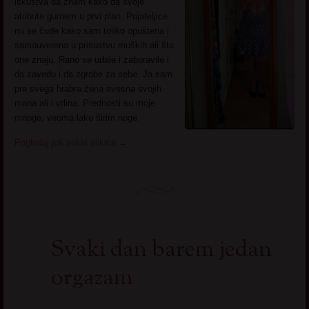
iskustva da znam kako da svoje
atribute gurnem u prvi plan. Prijateljice
mi se čude kako sam toliko opuštena i
samouverena u prisustvu muških ali šta
one znaju. Rano se udale i zaboravile i
da zavedu i da zgrabe za sebe. Ja sam
pre svega hrabra žena svesna svojih
mana ali i vrlina. Prednosti su moje
mnoge, veoma lako širim noge.
Pogledaj još seksi slikica
→
Svaki dan barem jedan
orgazam