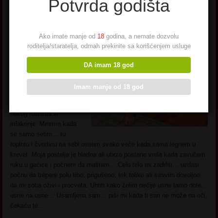
Potvrda godišta
Godište: 1974.
Zanimanje: Umetnica
Ako imate manje od
18
godina, a nemate dozvolu
Status: Slobodna
roditelja/staratelja, odmah prekinite sa korišćenjem usluge
DA imam 18 god
Davno je bila kada sam
posletnji put bila u
Imam manje od 18 god
zagrljaju muškarca. Ali
pravog muškarca, ne
nekog foliranta ili
mlakonje. Mmmm kada
se samo setim… tu
toplotu i čvrstinu na sebi osetim svako veče kada sama legnem u
krevet. Moja postelja je hladna ali ubrzo postane vrela kada zavučem
ruku u gaćice i počnem da maštam… Celo telo mi zadrhti… uzdasi
počnu da trepere polu tiho, prigušeno, tek toliko ali sasvim dovoljno
da mi soba oživi i procveta. Uhhh kako želim nečije usne tamo dole…
usne na usne… Usamljena sam… piši mi kada ti san ne može na oči,
čekaću te…