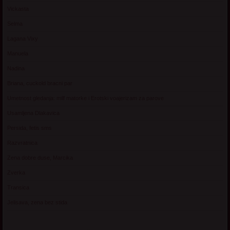
Vickasta
Selma
Lagana Vixy
Manuela
Nadina
Briana, cuckold bracni par
Umetnost gledanja: milf matorke i Erotski voajerizam za parove
Usamljena Dlakavica
Persida, fetis sms
Razvratnica
Zena dobre duse, Marcika
Zverka
Transica
Jelisava, zena bez stida