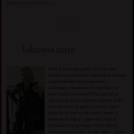
Pogledaj još seksi slikica
→
Iskusna zena
Kada bi sve svoje grehe i noći bez sna
skupila na jedno mesto malo koja bi se žena
mogla pohvaliti takvim uspehom i
doživljajima. Imala sam ih i po trojicu na
veče! Zašto ovo ističem? Pa zato što je
važno znati da si u sigurnim rukama. Kako
neka klinka sa 20 godina i ničime u glavi
može da se meri sa iskusnom ženom u
pedesetima koja je i dalje vitka i koja je
probala sve što je mogla. Piši mi ako te
zanimaju prave žene! Ja sam
Julia i
jedva