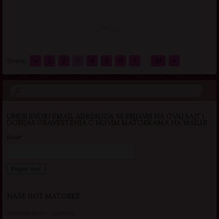
Strane:
«
1
2
3
4
5
6
7
...
24
»
UNESI SVOJU EMAIL ADRESU DA SE PRIJAVIS NA OVAJ SAJT I
DOBIJAS OBAVESTENJA O NOVIM MATORKAMA NA MAILU!
Email*
NAŠE HOT MATORKE
Gospodje za sex – Ljubimka