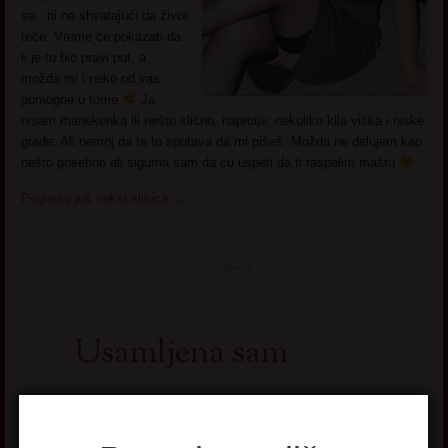
se.. ni ne shvatajući da život
teče. Vreme će pokazati da
li je to bio pravi put, a
možda mi i neko od vas
pomogne u tome
Ja
nisam manekenka ili nešto slično, naprotiv, nekoliko kila viška i niske
građe. Ali nemoj da te to sputava da mi pišeš. Možda ne delujem kao
nešto posebno ali sigurna sam da ću uspeti da ti raspalim maštu
Pogledaj još seksi slikica
→
Usamljena sam
Ime: Xenija