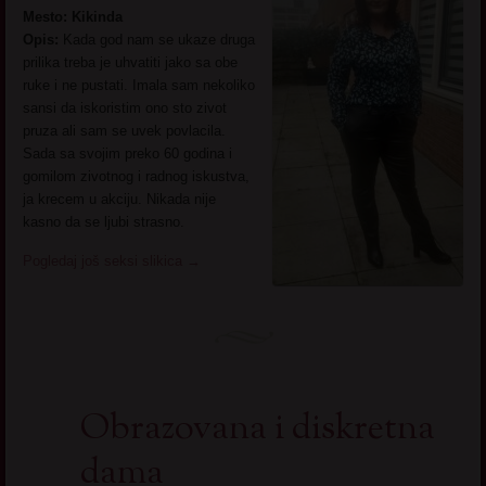
Mesto: Kikinda
Opis:
Kada god nam se ukaze druga
prilika treba je uhvatiti jako sa obe
ruke i ne pustati. Imala sam nekoliko
sansi da iskoristim ono sto zivot
pruza ali sam se uvek povlacila.
Sada sa svojim preko 60 godina i
gomilom zivotnog i radnog iskustva,
ja krecem u akciju. Nikada nije
kasno da se ljubi strasno.
Pogledaj još seksi slikica
→
Obrazovana i diskretna
dama