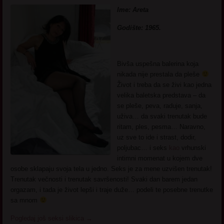
Ime: Areta
Godište: 1965.
Bivša uspešna balerina koja
nikada nije prestala da pleše
Život i treba da se živi kao jedna
velika baletska predstava – da
se pleše, peva, raduje, sanja,
uživa… da svaki trenutak bude
ritam, ples, pesma… Naravno,
uz sve to ide i strast, dodir,
poljubac… i seks
kao
vrhunski
intimni momenat u kojem dve
osobe sklapaju svoja tela u jedno. Seks je za mene uzvišen trenutak!
Trenutak večnosti i trenutak savršenosti! Svaki dan barem jedan
orgazam, i tada je život lepši i traje duže… podeli te posebne trenutke
sa mnom
Pogledaj još seksi slikica
→