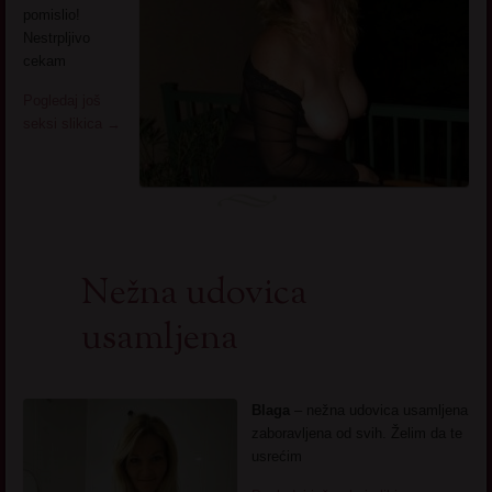
pomislio!
Nestrpljivo
cekam
Pogledaj još
seksi slikica
→
Nežna udovica
usamljena
Blaga
– nežna udovica usamljena
zaboravljena od svih. Želim da te
usrećim