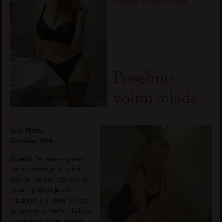
Pogledaj još seksi slikica
→
Posebno
volim mlade
Ime: Matea
Godište: 1964.
O sebi:
Da previse pisem
nema smisla jer su slike
zato tu. Ja sam razvedena
ja sam prelepa ja sam
mladolika i ja volim sve sto
je popularno medju mladima
a
posebno volim mlade
.