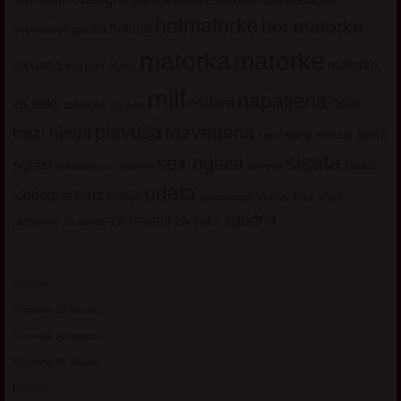
domacica
beograd
baka
bucka
diskretna
hotmatorke
hot matorke
hotline
guzata
dopisivanje
matorke
matorka
iskusna
matorke
licni oglasi
lepa
milf
napaljena
ona
milfare
za seks
matorke za sex
plavuša
razvedena
trazi njega
seks
seksi adresar
seksi
sisata
sex oglasi
oglasi
sisate
sekssms
sexsms
sex matorke
udata
sms
slobodna
starija
velike sise
vruci
upoznavanje
zgodna
za mladje
za seks
razgovori
za mlade
Kontakt
Kupovina 10 minuta
Kupovina 30 minuta
Kupovina 60 minuta
Matorke