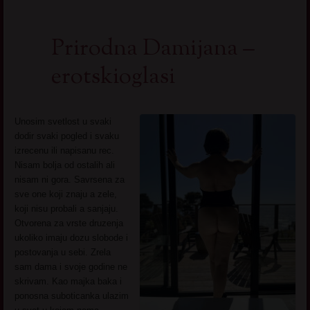
Prirodna Damijana –
erotskioglasi
Unosim svetlost u svaki
dodir svaki pogled i svaku
izrecenu ili napisanu rec.
Nisam bolja od ostalih ali
nisam ni gora. Savrsena za
sve one koji znaju a zele,
koji nisu probali a sanjaju.
Otvorena za vrste druzenja
ukoliko imaju dozu slobode i
postovanja u sebi. Zrela
sam dama i svoje godine ne
skrivam. Kao majka baka i
ponosna suboticanka ulazim