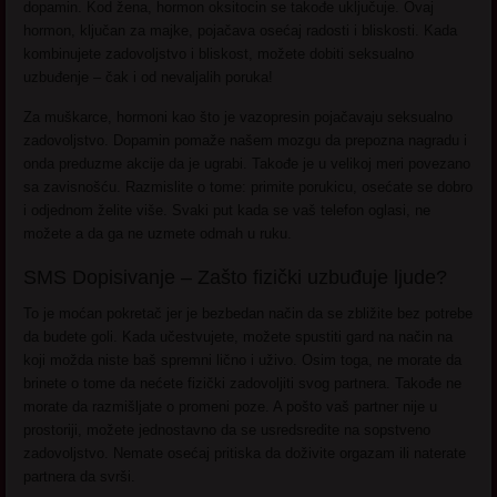
dopamin. Kod žena, hormon oksitocin se takođe uključuje. Ovaj
hormon, ključan za majke, pojačava osećaj radosti i bliskosti. Kada
kombinujete zadovoljstvo i bliskost, možete dobiti seksualno
uzbuđenje – čak i od nevaljalih poruka!
Za muškarce, hormoni kao što je vazopresin pojačavaju seksualno
zadovoljstvo. Dopamin pomaže našem mozgu da prepozna nagradu i
onda preduzme akcije da je ugrabi. Takođe je u velikoj meri povezano
sa zavisnošću. Razmislite o tome: primite porukicu, osećate se dobro
i odjednom želite više. Svaki put kada se vaš telefon oglasi, ne
možete a da ga ne uzmete odmah u ruku.
SMS Dopisivanje – Zašto fizički uzbuđuje ljude?
To je moćan pokretač jer je bezbedan način da se zbližite bez potrebe
da budete goli. Kada učestvujete, možete spustiti gard na način na
koji možda niste baš spremni lično i uživo. Osim toga, ne morate da
brinete o tome da nećete fizički zadovoljiti svog partnera. Takođe ne
morate da razmišljate o promeni poze. A pošto vaš partner nije u
prostoriji, možete jednostavno da se usredsredite na sopstveno
zadovoljstvo. Nemate osećaj pritiska da doživite orgazam ili naterate
partnera da svrši.