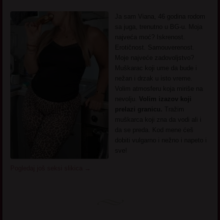
Ja sam Viana, 46 godina rodom
sa juga, trenutno u BG-u. Moja
najveća moć? Iskrenost.
Erotičnost. Samouverenost.
Moje najveće zadovoljstvo?
Muškarac koji ume da bude i
nežan i drzak u isto vreme.
Volim atmosferu koja miriše na
nevolju.
Volim izazov koji
prelazi granicu.
Tražim
muškarca koji zna da vodi ali i
da se preda. Kod mene ćeš
dobiti vulgarno i nežno i napeto i
sve!
Pogledaj još seksi slikica
→