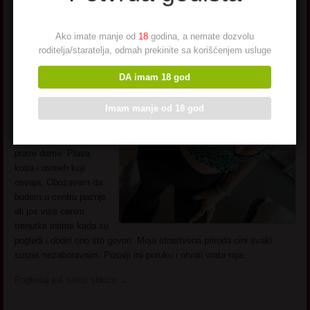
Ponekad kazu da su
Ako imate manje od
18
godina, a nemate dozvolu
godine samo broj, ali
roditelja/staratelja, odmah prekinite sa korišćenjem usluge
iskustvo i
samopouzdanje su ono
DA imam 18 god
sto zenu cini
neodoljivom. Volim
Imam manje od 18 god
zivot, modu, smeh, i
muskarce koji umeju
da uzivaju u drustvu
prave dame. Plava
kosa i osmeh koji
osvaja. Obozavam da
budem u centru paznje,
ali jos vise cenim
trenutke intime kada su
pogledi i dodiri ono sto govori. Moja strastvena priroda cini svaki
susret nezaboravnim. Posalji mi poruku i otvori vrata raja.
Pogledaj još seksi slikica
→