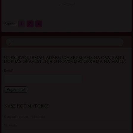
Strane:
1
2
»
UNESI SVOJU EMAIL ADRESU DA SE PRIJAVIS NA OVAJ SAJT I
DOBIJAS OBAVESTENJA O NOVIM MATORKAMA NA MAILU!
Email*
NAŠE HOT MATORKE
Gospodje za sex – Ljubimka
Vickasta