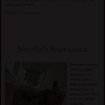
ostalo zavisi od tebe!
Pogledaj još seksi slikica
→
Nevaljala Supruznica
Bujne grudi savršeno
oblikovano dupe i
energija koja ne
prestaje. Seks u
braku je fantastičan
ali moja strast ne
prestaje, želim više –
uvek više. Nikada
nisam bila