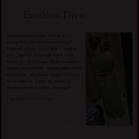
Erotična Diva
Samoproglašena Diva. Da li je to sa
razlogom ili sam samo prepotentna?
Hajde da vidimo. Za početak – zgodna
sam. Zgodnija od mnogih dama ovde.
Pametna i obrazovana. Nisam tvrdoglava
i umem da saslušam. Savete dajem kada
me zamole, bez trunke sujete. U krevetu
nisam sebična. Dajem se, trudim se,
obostranost mi je važna. Dovoljno?
Pogledaj još seksi slikica
→