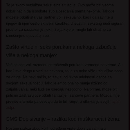
To je skoro bezbrižna seksualna situacija. Ovo može biti veoma
dobar način da isprobate svoja osećanja prema nekome. Takođe
možete otkriti šta vaš partner voli seksualno, kao i da zavirite u
njegov ili njen često skriveni karakter. U suštini, seksting nudi siguran
prostor za izražavanje nekih želja koje bi mogle biti strašne za
iznošenje u spavaćoj sobi.
Zašto virtuelni seks porukama nekoga uzbuđuje
više a nekoga manje?
Većina nas voli razmenu ostrašćenih poruka s vremena na vreme. Ali
kao i sve drugo u vezi sa seksom, to je za neke više uzbudljivo nego
za druge. Na neki način, to zavisi od nivoa udobnosti osobe sa
svojom seksualnošću. Iako je emocionalno manje rizično od
zaljubljivanja, neki ljudi se osećaju nezgodno. Na primer, može biti
prilično zastrašujuće otkriti fantazije i zahteve partnera. Možda ih je
previše sramota pa osećaju da bi bili ranjivi u otkrivanju svojih
tajnih
želja.
SMS Dopisivanje – razlika kod muškaraca i žena.
Postoje razlozi zbog kojih određene vrste dopisivanja imaju