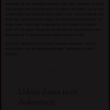
tendenciju da više uzbuđuju muškarce nego žene. Muškarci su često
više vizuelno stimulisani pa traže više opisa u porukama. Oni se više
uzbude kada vide fizički privlačnu osobu. Žene, naravno, takođe vole
da gledaju, ali ponekad ne reaguju tako intenzivno kao muškarci. Sa
druge strane, žene imaju tendenciju da više reaguju na kontekst,
izbor reči i ton glasa. Na primer, možda žele da čuju/pročitaju koliko
ih partner želi, ili opise šta njihov partner želi da im radi.
Deo moći sekstinga je to što pruža virtuelnu sigurnost – fizičku i
emocionalnu – što je šansa da podivljate. Dakle telefon u ruke i
uživajte!
Udata dama trazi
diskretnog