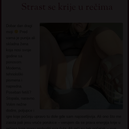
Strast se krije u rečima
Dobar dan dragi
moji
Pred
vama je punija ali
skladna žena
koja nosi svoje
godine sa
ponosom.
Moderna,
tehnološki
pismena i
napredna.
Poseban fetiš?
Stopala, naravno.
Volim nežne
dodire, poljupce i
igre koje počinju upravo tu dole gde sam najosetljivija. Ali ono što me
zaista pali jesu vruće porukice – verujem da se prava energija krije u
rečima koje mogu probuditi sva čula. Ali reči su tek početak – sve