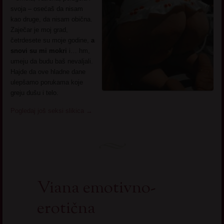
svoja – osećaš da nisam
kao druge, da nisam obična.
Zaječar je moj grad,
četrdesete su moje godine,
a
snovi su mi mokri
i… hm,
umeju da budu baš nevaljali.
Hajde da ove hladne dane
ulepšamo porukama koje
greju dušu i telo.
Pogledaj još seksi slikica
→
Viana emotivno-
erotična