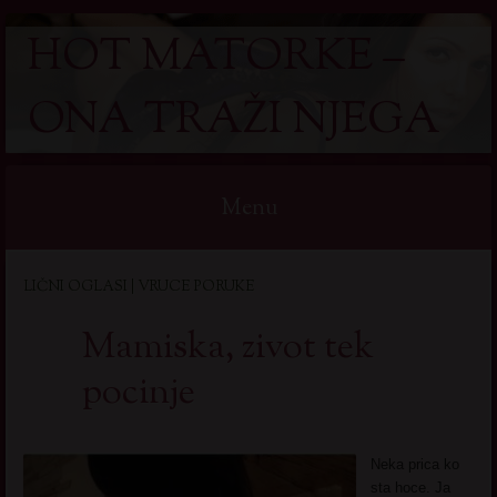
HOT MATORKE –
ONA TRAŽI NJEGA
Menu
Skip
LIČNI OGLASI | VRUCE PORUKE
to
content
Mamiska, zivot tek
pocinje
Neka prica ko
sta hoce. Ja