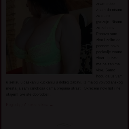
znam sebe.
Znam da nisam
za staro
gvozdje. Nisam
za zaborav.
Ponovo sam
ziva i zelim da
pocnem novo
poglavlje zvano
zivot. Ljubav
me ne zanima
vise. Samo
hocu da uzivam
u seksu u caskanju kuckanju u dobroj zabavi. iz malog vojvodjanskog
mesta ja sam crnokosa dama prepuna strasti. Okrecem novi list i ne
stajem! Svi ste dobrodosli.
Pogledaj još seksi slikica
→