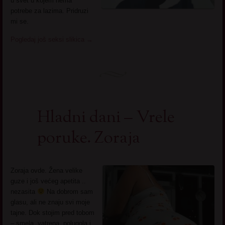
u svet u kojem nema
potrebe za lazima. Pridruzi
mi se.
Pogledaj još seksi slikica
→
Hladni dani – Vrele
poruke. Zoraja
Zoraja ovde. Žena velike
guze i još većeg apetita ..
nezasita
Na dobrom sam
glasu, ali ne znaju svi moje
tajne. Dok stojim pred tobom
– smela, vatrena, polugola i