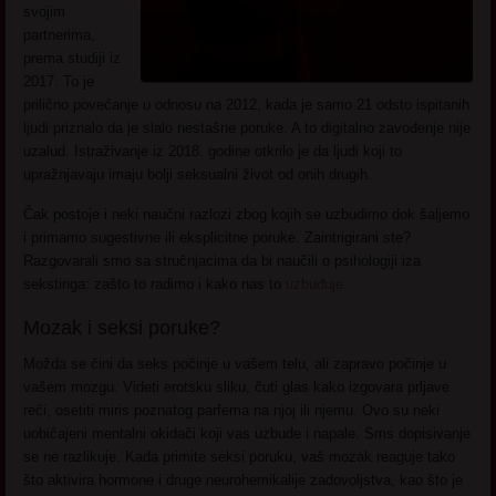
svojim
partnerima,
prema studiji iz
2017. To je
prilično povećanje u odnosu na 2012, kada je samo 21 odsto ispitanih
ljudi priznalo da je slalo nestašne poruke. A to digitalno zavođenje nije
uzalud. Istraživanje iz 2018. godine otkrilo je da ljudi koji to
upražnjavaju imaju bolji seksualni život od onih drugih.
Čak postoje i neki naučni razlozi zbog kojih se uzbudimo dok šaljemo
i primamo sugestivne ili eksplicitne poruke. Zaintrigirani ste?
Razgovarali smo sa stručnjacima da bi naučili o psihologiji iza
sekstinga: zašto to radimo i kako nas to
uzbuđuje.
Mozak i seksi poruke?
Možda se čini da seks počinje u vašem telu, ali zapravo počinje u
vašem mozgu. Videti erotsku sliku, čuti glas kako izgovara prljave
reči, osetiti miris poznatog parfema na njoj ili njemu. Ovo su neki
uobičajeni mentalni okidači koji vas uzbude i napale. Sms dopisivanje
se ne razlikuje. Kada primite seksi poruku, vaš mozak reaguje tako
što aktivira hormone i druge neurohemikalije zadovoljstva, kao što je