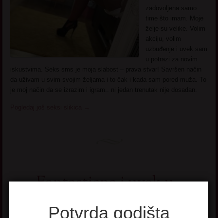
zadovoljena samo
time što imam. Moje
želje su velike. Volim
akciju, volim
uzbuđenje i uvek sam
u potrazi za novim
iskustvima. Seks sms je moja slabost – prava stvar! Savršen način
da uživam u svim svojim željama i to čak i kada sam pored muža. To
je moj način da se izrazim i igram.. ni jedan trenutak nije dosadan.
Pogledaj još seksi slikica
→
Fantasticna i uvek u
centru paznje
Potvrda godišta