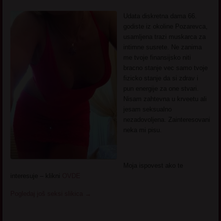
Udata diskretna dama 66.
godiste iz okoline Pozarevca,
usamljena trazi muskarca za
intimne susrete. Ne zanima
me tvoje finansijsko niti
bracno stanje vec samo tvoje
fizicko stanje da si zdrav i
pun energije za one stvari.
Nisam zahtevna u krveetu ali
jesam seksualno
nezadovoljena. Zainteresovani
neka mi pisu.
Moja ispovest ako te
interesuje – klikni
OVDE
Pogledaj još seksi slikica
→