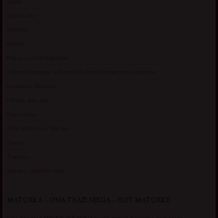
Selma
Lagana Vixy
Manuela
Nadina
Briana, cuckold bracni par
Umetnost gledanja: milf matorke i Erotski voajerizam za parove
Usamljena Dlakavica
Persida, fetis sms
Razvratnica
Zena dobre duse, Marcika
Zverka
Transica
Jelisava, zena bez stida
MATORKA – ONA TRAŽI NJEGA – HOT MATORKE
beogradjanka
crnka