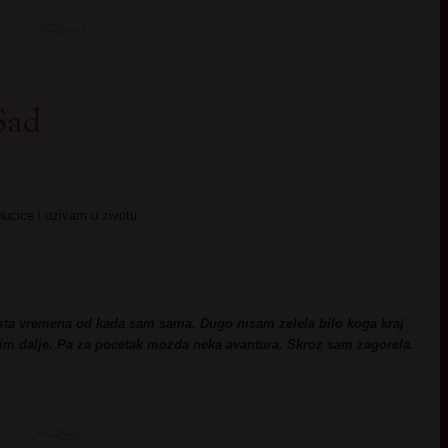
Sad
cice i uzivam u zivotu
sta vremena od kada sam sama. Dugo nisam zelela bilo koga kraj
im dalje. Pa za pocetak mozda neka avantura. Skroz sam zagorela.