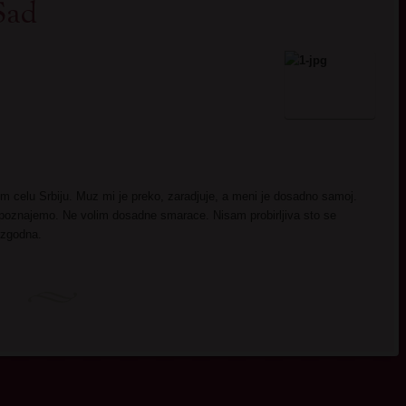
Sad
m celu Srbiju. Muz mi je preko, zaradjuje, a meni je dosadno samoj.
upoznajemo. Ne volim dosadne smarace. Nisam probirljiva sto se
e zgodna.