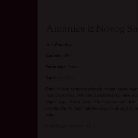
Amanica iz Novog S
Ime:
Amanica
Godiste
: 1969
Zanimanje
: Putnik
Grad
:
Novi Sad
Opis
: Nikada se nisam udavala, nisam uopste domac
moji rodjaci rekli, vise sam skitnicarski tip hehe Rodi
bogati, a ja jedinica, pa sam koristila sve sto su mi 
uzivala. Ne, ne trazim srodnu dusu, ovde sam da 
hehe
Pogledaj još seksi slikica
→