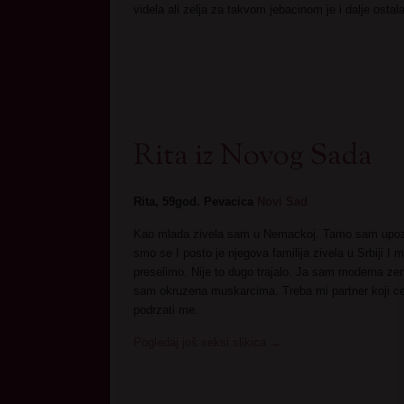
videla ali zelja za takvom jebacinom je i dalje ostal
Rita iz Novog Sada
Rita, 59god. Pevacica
Novi Sad
Kao mlada zivela sam u Nemackoj. Tamo sam upozn
smo se I posto je njegova familija zivela u Srbiji I 
preselimo. Nije to dugo trajalo. Ja sam moderna z
sam okruzena muskarcima. Treba mi partner koji ce
podrzati me.
Pogledaj još seksi slikica
→