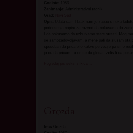
Godiste:
1953
Zanimanje:
Administrativni radnik
Grad:
Novi Sad
Opis:
Udata sam I brak nam je zapao u neku kolotec
podnosenja papira za razvod da pokusamo da zacin
I da pokusamo da uzburkamo stare strasti. Mog mu
se samozadovoljavam, a mene pali da slusam sta bi 
sposoban da prica bilo kakve pervezije pa smo resili
ja cu da pricam.. a on ce da gleda.. zelis li da po
Pogledaj još seksi slikica
→
Grozda
Ime:
Grozda
Godite:
1967