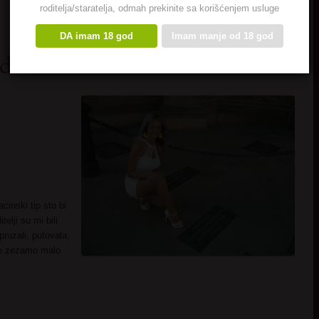
roditelja/staratelja, odmah prekinite sa korišćenjem usluge
DA imam 18 god
Imam manje od 18 god
ada
inski tip sto bi
telji su mi bili
pruzali, putovala,
se zezamo malo