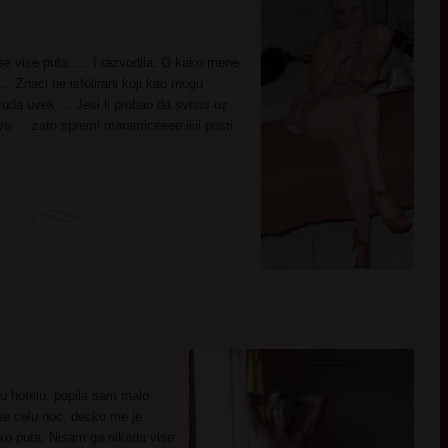
e vise puta …. I razvodila. O kako mene
… Znaci ne isfolirani koji kao mogu
uda uvek … Jesi li probao da svrsis uz
o … zato spremi maramiceeee iiiii pusti
u hotelu, popila sam malo
se celu noc, decko me je
ko puta. Nisam ga nikada vise