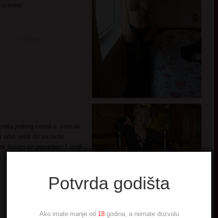
a u meni.
ala jednog coveka, vencali
mi smo resili da se ovde
ena, bavim se pevanjem I uvek
 razumeti moj posao I
Potvrda godišta
Ako imate manje od
18
godina, a nemate dozvolu