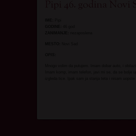
Pipi 46. godina Novi 
IME:
Pipi
GODINE:
46 god
ZANIMANJE:
nezaposlena
MESTO:
Novi Sad
OPIS:
Mnogo volim da putujem. Imam dobar auto, i obilazi
Imam komp, imam telefon, javi mi se, da se bolje 
izgleda tice. Ipak sam ja starija teta i nisam uopst