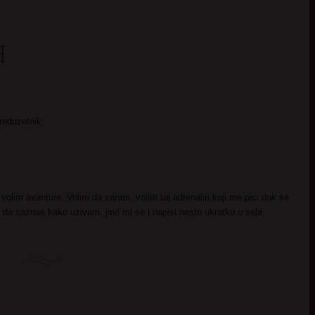
d
preduzetnik
S:
volim avanture. Volim da varam, volim taj adrenalin koji me pici dok se
 da saznas kako uzivam, javi mi se i napisi nesto ukratko o sebi.