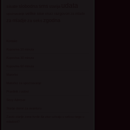
udata
sms
sisate
slobodna
starija
velike sise
vruci razgovori
za mlade
upoznavanje
zgodna
za mladje
za seks
Kontakt
Kupovina 10 minuta
Kupovina 30 minuta
Kupovina 60 minuta
Matorke
Matorke za upoznavanje
Pravilnik i uslovi
Sexy Adresar
Starije dame za avanturu
Zasto starije zene tvrde da vise uzivaju u seksu nego u
mladosti?