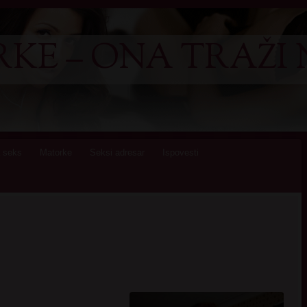
KE – ONA TRAŽI 
 seks
Matorke
Seksi adresar
Ispovesti