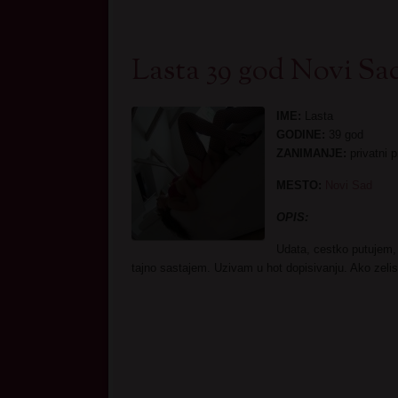
Lasta 39 god Novi Sa
IME:
Lasta
GODINE:
39 god
ZANIMANJE:
privatni 
MESTO:
Novi Sad
OPI
Udata, cestko putujem, 
tajno sastajem. Uzivam u hot dopisivanju. Ako zelis