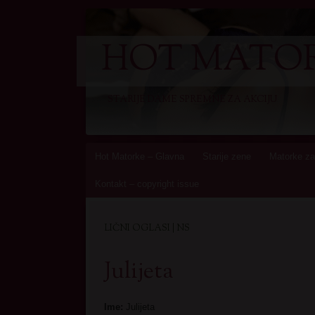
HOT MATOR
STARIJE DAME SPREMNE ZA AKCIJU
Skip
Hot Matorke – Glavna
Starije zene
Matorke za
to
Kontakt – copyright issue
content
LIČNI OGLASI | NS
Julijeta
Ime:
Julijeta