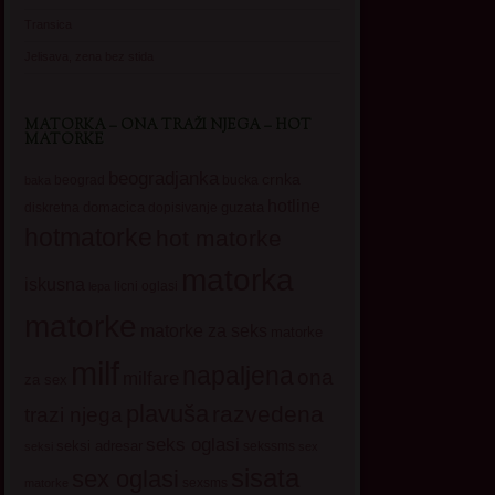
Transica
Jelisava, zena bez stida
MATORKA – ONA TRAŽI NJEGA – HOT
MATORKE
beogradjanka
crnka
beograd
baka
bucka
hotline
domacica
guzata
dopisivanje
diskretna
hotmatorke
hot matorke
matorka
iskusna
licni oglasi
lepa
matorke
matorke za seks
matorke
milf
napaljena
ona
milfare
za sex
plavuša
razvedena
trazi njega
seks oglasi
seksi adresar
sekssms
seksi
sex
sisata
sex oglasi
sexsms
matorke