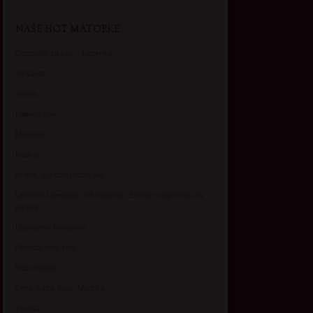
NAŠE HOT MATORKE
Gospodje za sex – Ljubimka
Vickasta
Selma
Lagana Vixy
Manuela
Nadina
Briana, cuckold bracni par
Umetnost gledanja: milf matorke i Erotski voajerizam za
parove
Usamljena Dlakavica
Persida, fetis sms
Razvratnica
Zena dobre duse, Marcika
Zverka