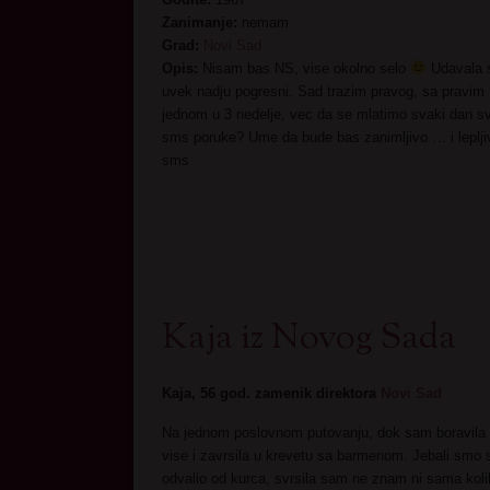
Zanimanje:
nemam
Grad:
Novi Sad
Opis:
Nisam bas NS, vise okolno selo
Udavala s
uvek nadju pogresni. Sad trazim pravog, sa pravim 
jednom u 3 nedelje, vec da se mlatimo svaki dan sv
sms poruke? Ume da bude bas zanimljivo … i lepljiv
sms
Kaja iz Novog Sada
Kaja, 56 god. zamenik direktora
Novi Sad
Na jednom poslovnom putovanju, dok sam boravila 
vise i zavrsila u krevetu sa barmenom. Jebali smo 
odvalio od kurca, svrsila sam ne znam ni sama koli