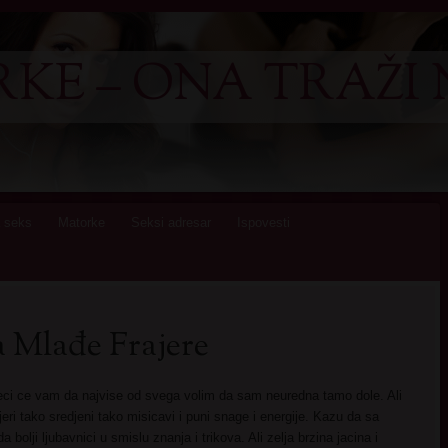
KE – ONA TRAŽI 
 seks
Matorke
Seksi adresar
Ispovesti
 Mlađe Frajere
eci ce vam da najvise od svega volim da sam neuredna tamo dole. Ali
jeri tako sredjeni tako misicavi i puni snage i energije. Kazu da sa
 bolji ljubavnici u smislu znanja i trikova. Ali zelja brzina jacina i