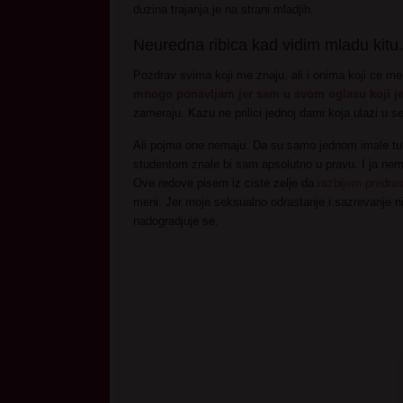
duzina trajanja je na strani mladjih.
Neuredna ribica kad vidim mladu kitu.
Pozdrav svima koji me znaju, ali i onima koji ce me
mnogo ponavljam jer sam u svom oglasu koji je 
zameraju. Kazu ne prilici jednoj dami koja ulazi u s
Ali pojma one nemaju. Da su samo jednom imale tu
studentom znale bi sam apsolutno u pravu. I ja n
Ove redove pisem iz ciste zelje da
razbijem predra
meni. Jer moje seksualno odrastanje i sazrevanje ni
nadogradjuje se.