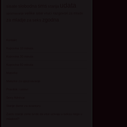
udata
sms
sisate
slobodna
starija
velike sise
vruci razgovori
za mlade
upoznavanje
zgodna
za mladje
za seks
Kontakt
Kupovina 10 minuta
Kupovina 30 minuta
Kupovina 60 minuta
Matorke
Matorke za upoznavanje
Pravilnik i uslovi
Sexy Adresar
Starije dame za avanturu
Zasto starije zene tvrde da vise uzivaju u seksu nego u
mladosti?