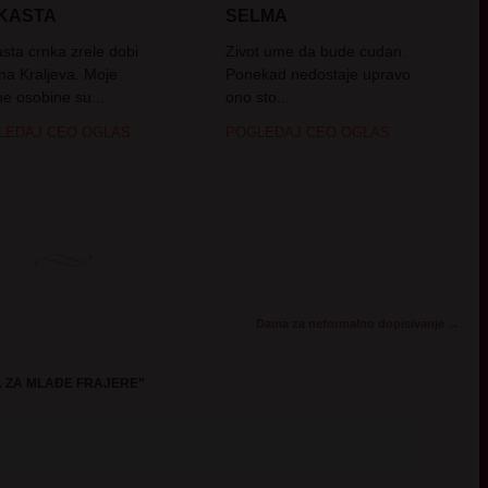
CKASTA
SELMA
asta crnka zrele dobi
Zivot ume da bude cudan.
ina Kraljeva. Moje
Ponekad nedostaje upravo
ne osobine su...
ono sto...
LEDAJ CEO OGLAS
POGLEDAJ CEO OGLAS
Dama za neformalno dopisivanje
→
 ZA MLAĐE FRAJERE
”