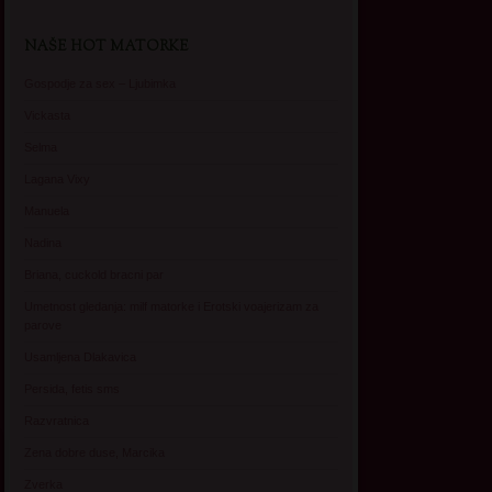
NAŠE HOT MATORKE
Gospodje za sex – Ljubimka
Vickasta
Selma
Lagana Vixy
Manuela
Nadina
Briana, cuckold bracni par
Umetnost gledanja: milf matorke i Erotski voajerizam za
parove
Usamljena Dlakavica
Persida, fetis sms
Razvratnica
Zena dobre duse, Marcika
Zverka