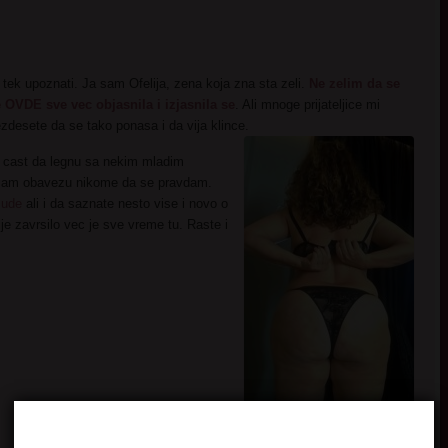
 tek upoznati. Ja sam Ofelija, zena koja zna sta zeli.
Ne zelim da se
OVDE sve vec objasnila i izjasnila se
. Ali mnoge prijateljice mi
ezdesete da se tako ponasa i da vija klince.
 cast da legnu sa nekim mladim
emam obavezu nikome da se pravdam.
sude
ali i da saznate nesto vise i novo o
je zavrsilo vec je sve vreme tu. Raste i