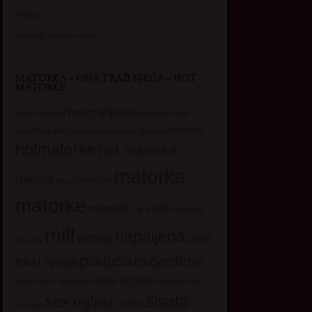
Transica
Jelisava, zena bez stida
MATORKA – ONA TRAŽI NJEGA – HOT
MATORKE
beogradjanka
crnka
beograd
baka
bucka
hotline
domacica
guzata
dopisivanje
diskretna
hotmatorke
hot matorke
matorka
iskusna
licni oglasi
lepa
matorke
matorke za seks
matorke
milf
napaljena
ona
milfare
za sex
plavuša
razvedena
trazi njega
seks oglasi
seksi adresar
sekssms
seksi
sex
sisata
sex oglasi
sexsms
matorke