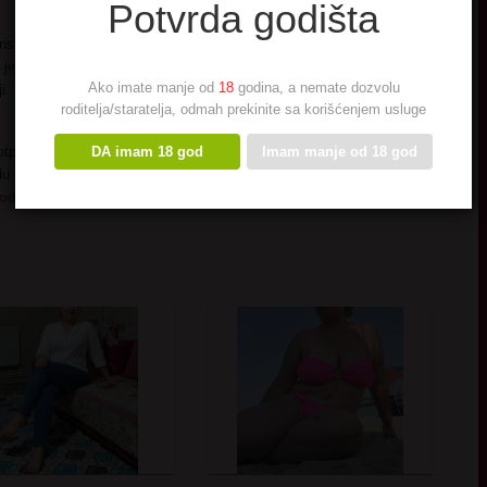
Potvrda godišta
onstop mastala o tome. A onda se desilo. Naizgled spontano ali sam
ao je bas kada je znao da sam sama u kancelariji jer radim sa njegovom
Ako imate manje od
18
godina, a nemate dozvolu
i. To je bio trenutak mog osvescivanja. Evo i sad sam neuredna dok se
roditelja/staratelja, odmah prekinite sa korišćenjem usluge
DA imam 18 god
Imam manje od 18 god
potpuno odrasle trezvene osobe zele istu stvar. On zeli seksi matorku a
udu onda me osudjujte do mile volje. Zabole me ko sta prica.. samo mi
 podsecam na moj profil OVDE.
Javite mi se ako ste izmedju 18-30