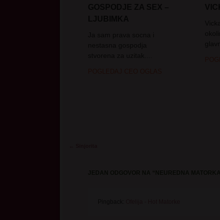
GOSPODJE ZA SEX –
VI
LJUBIMKA
Vick
okol
Ja sam prava socna i
glav
nestasna gospodja
stvorena za uzitak....
POG
POGLEDAJ CEO OGLAS
Post navigation
←
Sinjorita
JEDAN ODGOVOR NA “
NEUREDNA MATORKA
Pingback:
Ofelija - Hot Matorke