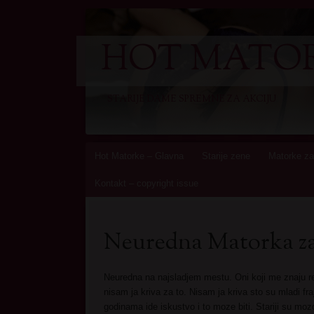
HOT MATOR
STARIJE DAME SPREMNE ZA AKCIJU
Skip
Hot Matorke – Glavna
Starije zene
Matorke za
to
Kontakt – copyright issue
content
Neuredna Matorka za
Neuredna na najsladjem mestu. Oni koji me znaju r
nisam ja kriva za to. Nisam ja kriva sto su mladi fra
godinama ide iskustvo i to moze biti. Stariji su mozda