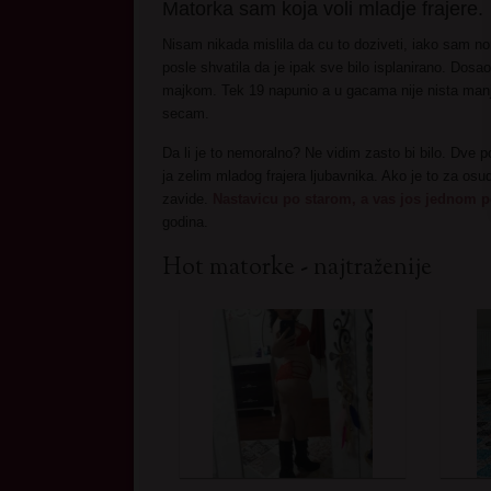
Matorka sam koja voli mladje frajere.
Nisam nikada mislila da cu to doziveti, iako sam n
posle shvatila da je ipak sve bilo isplanirano. Dos
majkom. Tek 19 napunio a u gacama nije nista manj
secam.
Da li je to nemoralno? Ne vidim zasto bi bilo. Dve 
ja zelim mladog frajera ljubavnika. Ako je to za os
zavide.
Nastavicu po starom, a vas jos jednom
godina.
Hot matorke - najtraženije