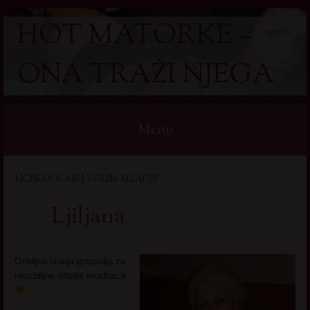
HOT MATORKE –
ONA TRAŽI NJEGA
Menu
Skip
LIČNI OGLASI | VOLIM MLADJE
to
content
Ljiljana
Ozbiljna starija gospodja za
neozbiljne mladje muskarce