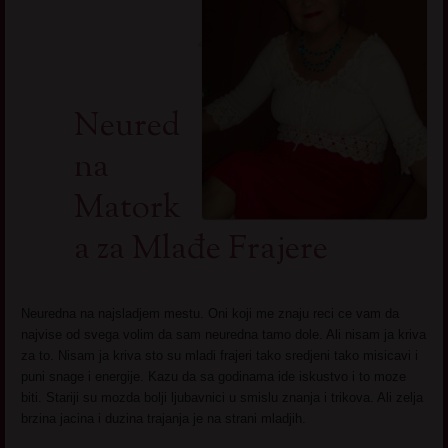
Neured
na
Matork
a za Mlađe Frajere
Neuredna na najsladjem mestu. Oni koji me znaju reci ce vam da
najvise od svega volim da sam neuredna tamo dole. Ali nisam ja kriva
za to. Nisam ja kriva sto su mladi frajeri tako sredjeni tako misicavi i
puni snage i energije. Kazu da sa godinama ide iskustvo i to moze
biti. Stariji su mozda bolji ljubavnici u smislu znanja i trikova. Ali zelja
brzina jacina i duzina trajanja je na strani mladjih.