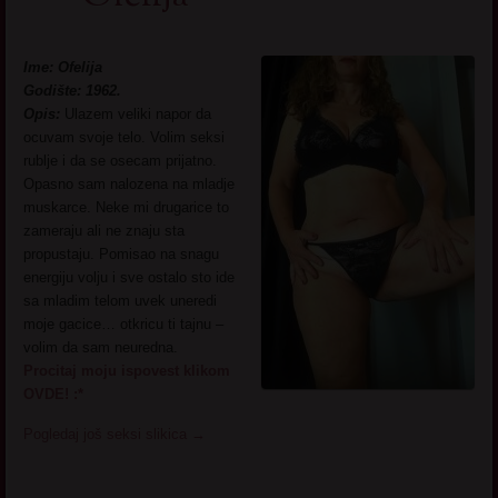
Ime: Ofelija
Godište: 1962.
Opis:
Ulazem veliki napor da
ocuvam svoje telo. Volim seksi
rublje i da se osecam prijatno.
Opasno sam nalozena na mladje
muskarce. Neke mi drugarice to
zameraju ali ne znaju sta
propustaju. Pomisao na snagu
energiju volju i sve ostalo sto ide
sa mladim telom uvek uneredi
moje gacice… otkricu ti tajnu –
volim da sam neuredna.
Procitaj moju ispovest klikom
OVDE! :*
Pogledaj još seksi slikica
→