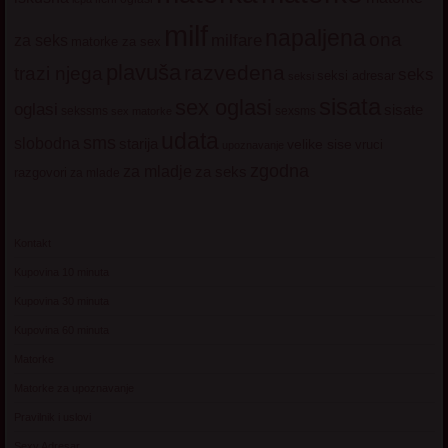
milf
napaljena
ona
milfare
za seks
matorke za sex
plavuša
razvedena
trazi njega
seks
seksi adresar
seksi
sisata
sex oglasi
oglasi
sisate
sekssms
sexsms
sex matorke
udata
sms
slobodna
starija
velike sise
vruci
upoznavanje
zgodna
za mladje
za seks
razgovori
za mlade
Kontakt
Kupovina 10 minuta
Kupovina 30 minuta
Kupovina 60 minuta
Matorke
Matorke za upoznavanje
Pravilnik i uslovi
Sexy Adresar