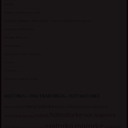
Nadina
Briana, cuckold bracni par
Umetnost gledanja: milf matorke i Erotski voajerizam za parove
Usamljena Dlakavica
Persida, fetis sms
Razvratnica
Zena dobre duse, Marcika
Zverka
Transica
Jelisava, zena bez stida
MATORKA – ONA TRAŽI NJEGA – HOT MATORKE
beogradjanka
crnka
domacica
beograd
baka
bucka
diskretna
hotmatorke
hot matorke
hotline
guzata
dopisivanje
matorke
matorka
iskusna
matorke
licni oglasi
lepa