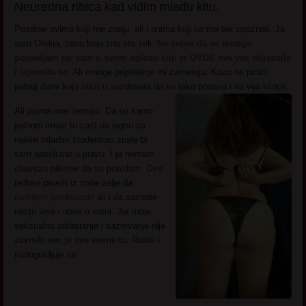
Neuredna ribica kad vidim mladu kitu.
Pozdrav svima koji me znaju, ali i onima koji ce me tek upoznati. Ja
sam Ofelija, zena koja zna sta zeli.
Ne zelim da se mnogo
ponavljam jer sam u svom oglasu koji je OVDE sve vec objasnila
i izjasnila se
. Ali mnoge prijateljice mi zameraju. Kazu ne prilici
jednoj dami koja ulazi u sezdesete da se tako ponasa i da vija klince.
Ali pojma one nemaju. Da su samo
jednom imale tu cast da legnu sa
nekim mladim studentom znale bi
sam apsolutno u pravu. I ja nemam
obavezu nikome da se pravdam. Ove
redove pisem iz ciste zelje da
razbijem predrasude
ali i da saznate
nesto vise i novo o meni. Jer moje
seksualno odrastanje i sazrevanje nije
zavrsilo vec je sve vreme tu. Raste i
nadogradjuje se.