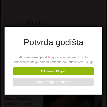
Kolinda
Ime: Kolinda
Potvrda godišta
Godište: 1959.
Opis:
Pitaju me
kako u ovim
Ako imate manje od
18
godina, a nemate dozvolu
godinama uspevam
roditelja/staratelja, odmah prekinite sa korišćenjem usluge
da odrzim liniju a ja
ima kazem da je
DA imam 18 god
recept poznat –
nikad se nisam
Imam manje od 18 god
udavala. Nema
nervoze nema
gojenja nema
stresa. Ponekada
mi bude zao jer