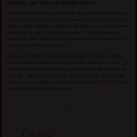
Matorka sam koja voli mladje frajere.
Nisam nikada mislila da cu to doziveti, iako sam nonstop mastala o
tome. A onda se desilo. Naizgled spontano ali sam posle shvatila da
je ipak sve bilo isplanirano. Dosao je bas kada je znao da sam sama
u kancelariji jer radim sa njegovom majkom. Tek 19 napunio a u
gacama nije nista manji. To je bio trenutak mog osvescivanja. Evo i
sad sam neuredna dok se secam.
Da li je to nemoralno? Ne vidim zasto bi bilo. Dve potpuno odrasle
trezvene osobe zele istu stvar. On zeli seksi matorku a ja zelim
mladog frajera ljubavnika. Ako je to za osudu onda me osudjujte do
mile volje. Zabole me ko sta prica.. samo mi zavide.
Nastavicu po
starom, a vas jos jednom podsecam na moj profil OVDE.
Javite
mi se ako ste izmedju 18-30 godina.
Ofelija