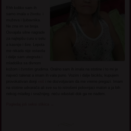
Ehh koliko sam ih
samo imala u životu. i
muževa i ljubavnika.
Ne zna im se broja.
Osvajala silne nagrade
za najlepšu curu u selu
a kasnije i šire. Lepota
me nikada nije ostavila
i dalje sam utegnuta i
mladolika sa divnom
kožom i čvrstim grudima. Oralno sam ih imala na stotine i to mi je
najveći talenat a imam ih vala puno. Vozim i dalje biciklu, kupujem
provokativan donji
veš
i ne dozvoljavam da me vreme pregazi. Imam
na stotine udvarača ali sve su to istrošeni polovnjaci matori a ja bih
nekog mlađeg i snažnijeg. neću odustati dok ga ne nađem.
Pogledaj još seksi slikica
→