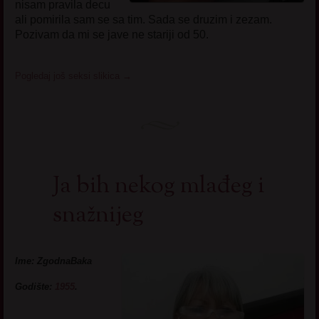
nisam pravila decu
ali pomirila sam se sa tim. Sada se druzim i zezam.
Pozivam da mi se jave ne stariji od 50.
Pogledaj još seksi slikica
→
Ja bih nekog mlađeg i
snažnijeg
Ime: ZgodnaBaka
Godište:
1955
.