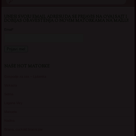
UNESI SVOJU EMAIL ADRESU DA SE PRIJAVIS NA OVAJ SAJT I
DOBIJAS OBAVESTENJA O NOVIM MATORKAMA NA MAILU!
Email*
NAŠE HOT MATORKE
Gospodje za sex – Ljubimka
Vickasta
Selma
Lagana Vixy
Manuela
Nadina
Briana, cuckold bracni par