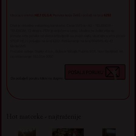
Ukucaj u telefon
HEJ OLGA
Poruku koju želiš
i pošalji na broj
6292
Chat je virtualno-zabavnog karaktera. Cena SMS-a - A1 - TELENOR -
TELEKOM: 72 dinara. PDV je uključen u cenu. Ukoliko ne želite više da
primate sms poruke od dama prijavljenih na ovom sajtu, ukucajte u sms poruci
STOP HEJ i pošaljite na broj 6292. Reklamacije na broj 064/045-41-42
MediaSMS
Pružalac usluge Dopler d.o.o., Bulevar Mihajla Pupina 6/16, Novi Beograd, tel.
za reklamacije: 011/214-3050
Da pošalješ poruku klikni na dugme:
Hot matorke - najtraženije