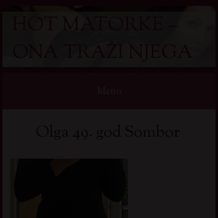
HOT MATORKE –
ONA TRAŽI NJEGA
Menu
Skip
Olga 49. god Sombor
to
content