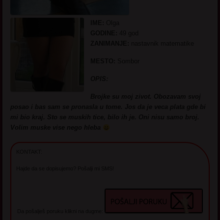
IME:
Olga
GODINE:
49 god
ZANIMANJE:
nastavnik matematike
MESTO:
Sombor
OPIS:
Brojke su moj zivot. Obozavam svoj
posao i bas sam se pronasla u tome. Jos da je veca plata gde bi
mi bio kraj. Sto se muskih tice, bilo ih je. Oni nisu samo broj.
Volim muske vise nego hleba
KONTAKT:
Hajde da se dopisujemo? Pošalji mi SMS!
Da pošalješ poruku klikni na dugme: