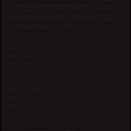
plavuša
razvedena
trazi njega
seks
seksi adresar
seksi
sisata
sex oglasi
oglasi
sisate
sekssms
sexsms
sex matorke
udata
sms
slobodna
starija
velike sise
vruci
upoznavanje
zgodna
za mladje
za seks
razgovori
za mlade
Kontakt
Kupovina 10 minuta
Kupovina 30 minuta
Kupovina 60 minuta
Matorke
Matorke za upoznavanje
Pravilnik i uslovi
Sexy Adresar
Starije dame za avanturu
Zasto starije zene tvrde da vise uzivaju u seksu nego u mladosti?