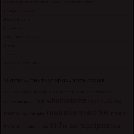
Umetnost gledanja: milf matorke i Erotski voajerizam za parove
Usamljena Dlakavica
Persida, fetis sms
Razvratnica
Zena dobre duse, Marcika
Zverka
Transica
Jelisava, zena bez stida
MATORKA – ONA TRAŽI NJEGA – HOT MATORKE
beogradjanka
crnka
domacica
beograd
baka
bucka
diskretna
hotmatorke
hot matorke
hotline
guzata
dopisivanje
matorke
matorka
iskusna
matorke
licni oglasi
lepa
milf
napaljena
ona
milfare
za seks
matorke za sex