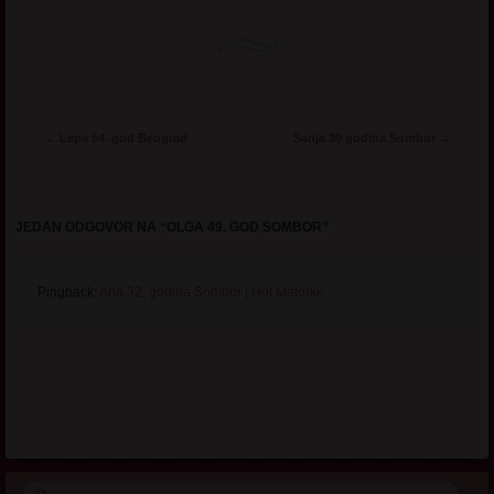
Post navigation
←
Lepa 54. god Beograd
Sanja 39 godina Sombor
→
JEDAN ODGOVOR NA “
OLGA 49. GOD SOMBOR
”
Pingback:
Ana 32. godina Sombor | Hot Matorke
.