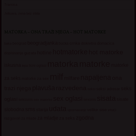
Transica
Jelisava, zena bez stida
MATORKA – ONA TRAŽI NJEGA – HOT MATORKE
beogradjanka
crnka
domacica
beograd
baka
bucka
diskretna
hotmatorke
hot matorke
hotline
guzata
dopisivanje
matorke
matorka
iskusna
matorke
licni oglasi
lepa
milf
napaljena
ona
milfare
za seks
matorke za sex
plavuša
razvedena
trazi njega
seks
seksi adresar
seksi
sisata
sex oglasi
oglasi
sisate
sekssms
sexsms
sex matorke
udata
sms
slobodna
starija
velike sise
vruci
upoznavanje
zgodna
za mladje
za seks
razgovori
za mlade