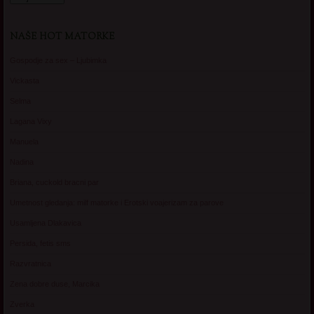
NAŠE HOT MATORKE
Gospodje za sex – Ljubimka
Vickasta
Selma
Lagana Vixy
Manuela
Nadina
Briana, cuckold bracni par
Umetnost gledanja: milf matorke i Erotski voajerizam za parove
Usamljena Dlakavica
Persida, fetis sms
Razvratnica
Zena dobre duse, Marcika
Zverka