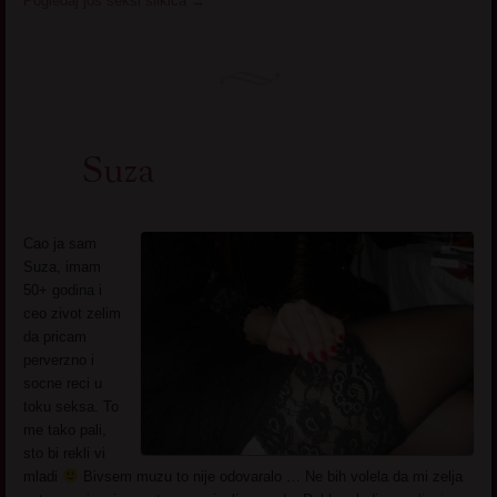
Pogledaj još seksi slikica
→
Suza
Cao ja sam
Suza, imam
50+ godina i
ceo zivot zelim
da pricam
perverzno i
socne reci u
toku seksa. To
me tako pali,
sto bi rekli vi
mladi
Bivsem muzu to nije odovaralo … Ne bih volela da mi zelja