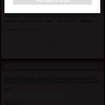
Imam manje od 18 god
samo jos nisam
naisla na
pravog da me
rasplamsa .. Hocu da budem bezobrazna, prosta,
perverzna
… i da
izgovorim sve ono sto imam u glavi … lepo mi zvuci …
Natalija
Pogledaj još seksi slikica
→
UNESI SVOJU EMAIL ADRESU DA SE PRIJAVIS NA OVAJ SAJT I
DOBIJAS OBAVESTENJA O NOVIM MATORKAMA NA MAILU!
Email*