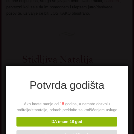
ostane neipunjena, sto ga se javljam ovde. Dakle mladi,
napaljeni
,
perverzni koji zele da im pomognem i ulepsam jutro/dan/vece,
pozovite, uzivanje ce biti JOS KAKO obostrano.
Stidljiva Natalija
Mnogo sam
Potvrda godišta
stidljiva. Imam
puno seksi
vesa,
Ako imate manje od
18
godina, a nemate dozvolu
pomagala, al mi
roditelja/staratelja, odmah prekinite sa korišćenjem usluge
se zaveze
jezik. Osecam
DA imam 18 god
da u meni lezi
vatra ziva,