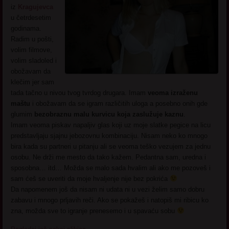
iz
Kragujevca
u četrdesetim
godinama.
Radim u pošti,
volim filmove,
volim sladoled i
obožavam da
klečim jer sam
tada tačno u nivou tvog tvrdog drugara. Imam
veoma izraženu
maštu
i obožavam da se igram različitih uloga a posebno onih gde
glumim
bezobraznu malu kurvicu koja zaslužuje kaznu
.
Imam veoma piskav napaljiv glas koji uz moje slatke pegice na licu
predstavljaju sjajnu jebozovnu kombinaciju. Nisam neko ko mnogo
bira kada su partneri u pitanju ali se veoma teško vezujem za jednu
osobu. Ne drži me mesto da tako kažem. Pedantna sam, uredna i
sposobna… itd… Možda se malo sada hvalim ali ako me pozoveš i
sam ćeš se uveriti da moje hvaljenje nije bez pokrića
Da napomenem još da nisam ni udata ni u vezi želim samo dobru
zabavu i mnogo prljavih reči. Ako se pokažeš i natopiš mi ribicu ko
zna, možda sve to igranje prenesemo i u spavaću sobu