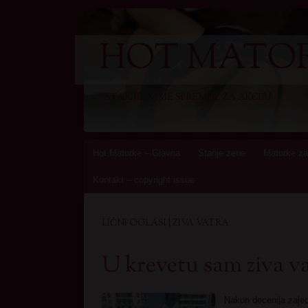
HOT MATOR
STARIJE DAME SPREMNE ZA AKCIJU
Skip
Hot Matorke – Glavna
Starije zene
Matorke za
to
Kontakt – copyright issue
content
LIČNI OGLASI | ZIVA VATRA
U krevetu sam ziva v
Nakon decenija zajed