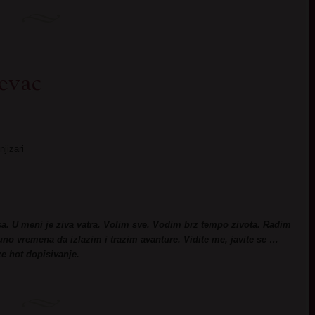
evac
jizari
a. U meni je ziva vatra. Volim sve. Vodim brz tempo zivota. Radim
 vremena da izlazim i trazim avanture. Vidite me, javite se …
e hot dopisivanje.