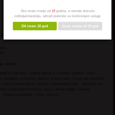
Ako imate manje od
18
godina, a nemate dozvolu
roditelja/staratelja, odmah prekinite sa korišćenjem usluge
DA imam 18 god
Imam manje od 18 god
or
karka
 50
r
je
: slikarka
edivna zrela teta, s bujnim oblinama i prirodnim grudima. Seksi,
va, zavodljiva, strastvena. Usta su mi živa vatra…Prava sam umetnica
 volim svakakve igrice i uživam u ispunjavanju želja… Nezasita sam i
Volim da dočekam muškarca samo u donjem rublju i visokim
… Mirišljava i pohotna…I uvek želim još…