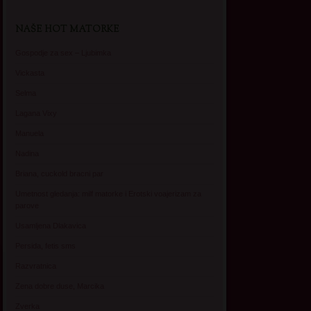
NAŠE HOT MATORKE
Gospodje za sex – Ljubimka
Vickasta
Selma
Lagana Vixy
Manuela
Nadina
Briana, cuckold bracni par
Umetnost gledanja: milf matorke i Erotski voajerizam za
parove
Usamljena Dlakavica
Persida, fetis sms
Razvratnica
Zena dobre duse, Marcika
Zverka