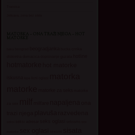
Transica
Jelisava, zena bez stida
MATORKA – ONA TRAŽI NJEGA – HOT
MATORKE
beogradjanka
crnka
beograd
baka
bucka
hotline
domacica
guzata
dopisivanje
diskretna
hotmatorke
hot matorke
matorka
iskusna
licni oglasi
lepa
matorke
matorke za seks
matorke
milf
napaljena
ona
milfare
za sex
plavuša
razvedena
trazi njega
seks oglasi
seksi adresar
sekssms
seksi
sex
sisata
sex oglasi
sexsms
matorke