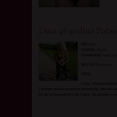
Dina 48 godina Požar
IME:
Dina
GODINE:
48 god
ZANIMANJE:
radim u kn
MESTO:
Pozarevac
OPIS:
Luda, otkacena plavus
i dodatni posao prodajem kozmeriku. Nemam puno
Pa da se dogovorimo sta i kako. Za pocetak moz