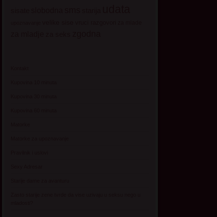
udata
sms
sisate
slobodna
starija
velike sise
vruci razgovori
za mlade
upoznavanje
zgodna
za mladje
za seks
Kontakt
Kupovina 10 minuta
Kupovina 30 minuta
Kupovina 60 minuta
Matorke
Matorke za upoznavanje
Pravilnik i uslovi
Sexy Adresar
Starije dame za avanturu
Zasto starije zene tvrde da vise uzivaju u seksu nego u
mladosti?