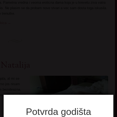
. Pametna vredna i veoma eroticna dama koja je u krevetu ziva vatra
opis. Ne plasim se da probam nove stvari a vec sam dosta toga iskusila.
 trenutke.
ikica
→
 Natalija
ala, al mi se
amo jos nisam
m bezobrazna,
m u glavi … lepo
Potvrda godišta