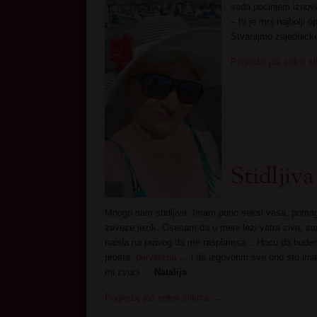
sada pocinjem iznova
– to je moj najbolji 
Stvarajmo zajednicke
Pogledaj još seksi sl
Stidljiva
Mnogo sam stidljiva. Imam puno seksi vesa, pomag
zaveze jezik. Osecam da u meni lezi vatra ziva, s
naisla na pravog da me rasplamsa .. Hocu da bude
prosta,
perverzna
… i da izgovorim sve ono sto ima
mi zvuci …
Natalija
Pogledaj još seksi slikica
→