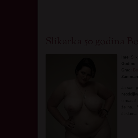
Slikarka 50 godina B
Ime
: Sli
Godine
:
Grad
:
Bo
Zaniman
Ja sam pr
neodolji
u masaži,
željna… 
štiklama