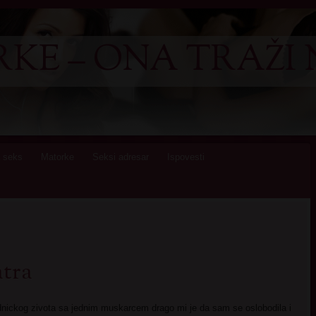
KE – ONA TRAŽI 
 seks
Matorke
Seksi adresar
Ispovesti
atra
nickog zivota sa jednim muskarcem drago mi je da sam se oslobodila i