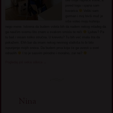
bile moje najveće vrline, a
pored toga i sjajna sam
kuvarica
Veliki sam
gurman i moj bivši muž je
više voleo moju kuhinju
nego mene. Iskrena da budem volela bih da nađem nekog mlađeg da
ga naučim svemu što znam u svakom smislu te reči
Ljubav? Pa
tu baš i nisam toliko stručna. U krevetu? Tu bih već imala šta da
pokažem. Ehh bar da imam nekog nevinog slatkiša to bi bilo
ispunjenje mojih snova. Da budem prva koja će ga uvesti u svet
odraslih
I to je sasvim prirodno i moralno, zar ne?
Pogledaj još seksi slikica
→
Nina