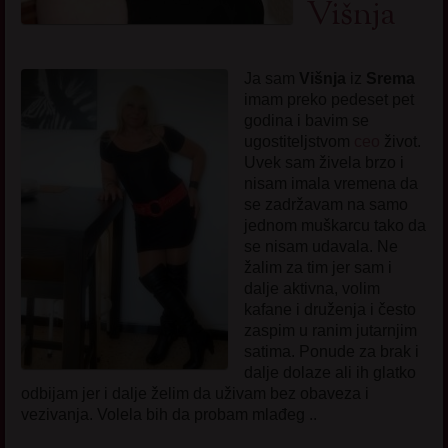
Višnja
Ja sam
Višnja
iz
Srema
imam preko pedeset pet
godina i bavim se
ugostiteljstvom
ceo
život.
Uvek sam živela brzo i
nisam imala vremena da
se zadržavam na samo
jednom muškarcu tako da
se nisam udavala. Ne
žalim za tim jer sam i
dalje aktivna, volim
kafane i druženja i često
zaspim u ranim jutarnjim
satima. Ponude za brak i
dalje dolaze ali ih glatko
odbijam jer i dalje želim da uživam bez obaveza i
vezivanja. Volela bih da probam mlađeg ..