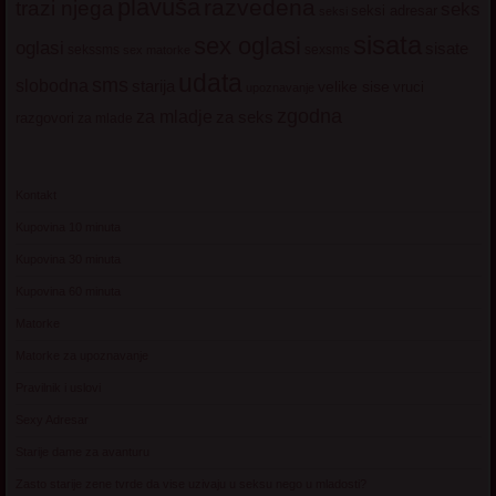
plavuša
razvedena
trazi njega
seks
seksi adresar
seksi
sisata
sex oglasi
oglasi
sisate
sekssms
sexsms
sex matorke
udata
sms
slobodna
starija
velike sise
vruci
upoznavanje
zgodna
za mladje
za seks
razgovori
za mlade
Kontakt
Kupovina 10 minuta
Kupovina 30 minuta
Kupovina 60 minuta
Matorke
Matorke za upoznavanje
Pravilnik i uslovi
Sexy Adresar
Starije dame za avanturu
Zasto starije zene tvrde da vise uzivaju u seksu nego u mladosti?