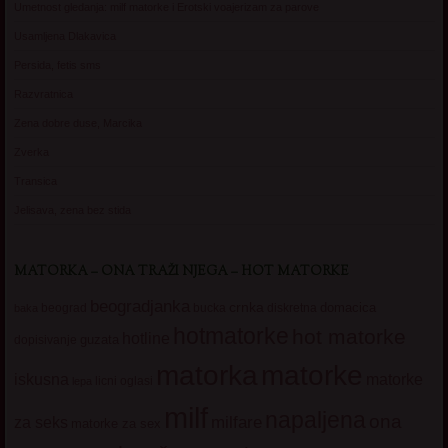
Umetnost gledanja: milf matorke i Erotski voajerizam za parove
Usamljena Dlakavica
Persida, fetis sms
Razvratnica
Zena dobre duse, Marcika
Zverka
Transica
Jelisava, zena bez stida
MATORKA – ONA TRAŽI NJEGA – HOT MATORKE
beogradjanka
crnka
domacica
beograd
baka
bucka
diskretna
hotmatorke
hot matorke
hotline
guzata
dopisivanje
matorke
matorka
iskusna
matorke
licni oglasi
lepa
milf
napaljena
ona
milfare
za seks
matorke za sex