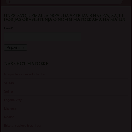
UNESI SVOJU EMAIL ADRESU DA SE PRIJAVIS NA OVAJ SAJT I
DOBIJAS OBAVESTENJA O NOVIM MATORKAMA NA MAILU!
Email*
NAŠE HOT MATORKE
Gospodje za sex – Ljubimka
Vickasta
Selma
Lagana Vixy
Manuela
Nadina
Briana, cuckold bracni par