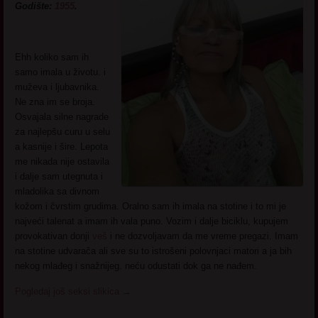
Godište:
1955
.
Ehh koliko sam ih
samo imala u životu. i
muževa i ljubavnika.
Ne zna im se broja.
Osvajala silne nagrade
za najlepšu curu u selu
a kasnije i šire. Lepota
me nikada nije ostavila
i dalje sam utegnuta i
mladolika sa divnom
kožom i čvrstim grudima. Oralno sam ih imala na stotine i to mi je
najveći talenat a imam ih vala puno. Vozim i dalje biciklu, kupujem
provokativan donji
veš
i ne dozvoljavam da me vreme pregazi. Imam
na stotine udvarača ali sve su to istrošeni polovnjaci matori a ja bih
nekog mlađeg i snažnijeg. neću odustati dok ga ne nađem.
Pogledaj još seksi slikica
→