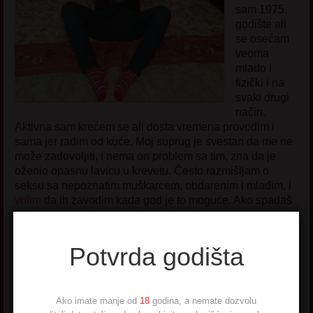
sam 1975.
godište ali
se osećam
veoma
mlado i
fizički i na
svaki drugi
način.
Aktivna sam krećem se ali dosta vremena provodim i
sama jer radim od kuće. Moj suprug je svestan da me ne
može zadovoljiti, i nema on problem sa tim, zna da je
oženio opasnu lavicu u krevetu. Često razmišljam o
seksu sa nepoznatim muškarcem, obdarenim i mlađim, i
volim
da ih zavodim kada god je to moguće. Ako spadaš
u tu grupu, zovni me, ovakvu još uvek nisi upoznao.
Potvrda godišta
Ako imate manje od
18
godina, a nemate dozvolu