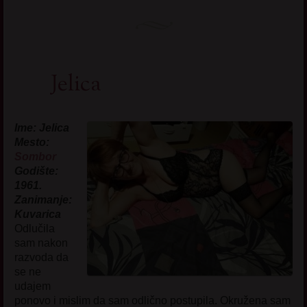
Jelica
Ime: Jelica
Mesto:
Sombor
Godište:
1961.
Zanimanje:
Kuvarica
Odlučila
sam nakon
razvoda da
se ne
udajem
ponovo i mislim da sam odlično postupila. Okružena sam