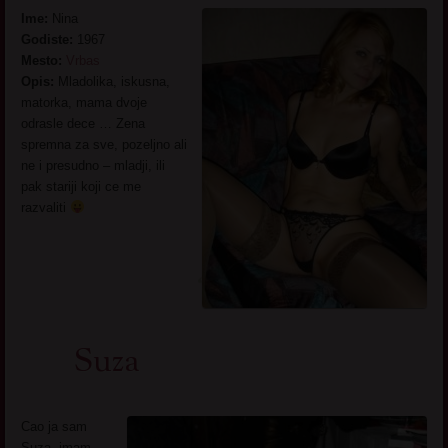
Ime:
Nina
Godiste:
1967
Mesto:
Vrbas
Opis:
Mladolika, iskusna,
matorka, mama dvoje
odrasle dece … Zena
spremna za sve, pozeljno ali
ne i presudno – mladji, ili
pak stariji koji ce me
razvaliti
Suza
Cao ja sam
Suza, imam