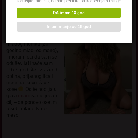
Una
roditelja/staratelja, odmah prekinite sa korišćenjem usluge
DA imam 18 god
Moja Ispovest
:
Imam manje od 18 god
Nedavno sam na jednoj
svadbi prvi put okusila
mladog momka (20
godina mlađi od mene),
i moram reći da sam se
oduševila! Inače sam
1977. godište, izraženih
oblina, prijatnog lica i
osmeha, kovrdžave
kose
Od te noći ja u
glavi
imam
samo jedan
cilj – da ponovo osetim
u sebi mlado tvrdo
meso!