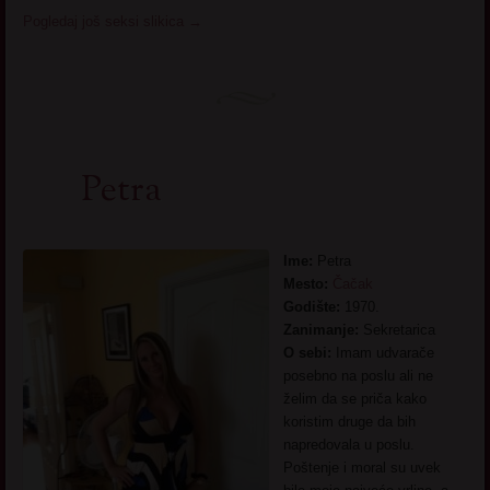
Pogledaj još seksi slikica
→
Petra
Ime:
Petra
Mesto:
Čačak
Godište:
1970.
Zanimanje:
Sekretarica
O sebi:
Imam udvarače
posebno na poslu ali ne
želim da se priča kako
koristim druge da bih
napredovala u poslu.
Poštenje i moral su uvek