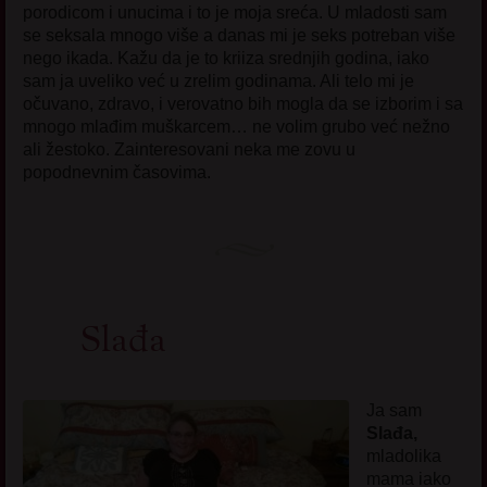
porodicom i unucima i to je moja sreća. U mladosti sam
se seksala mnogo više a danas mi je seks potreban više
nego ikada. Kažu da je to kriiza srednjih godina, iako
sam ja uveliko već u zrelim godinama. Ali telo mi je
očuvano, zdravo, i verovatno bih mogla da se izborim i sa
mnogo mlađim muškarcem… ne volim grubo već nežno
ali žestoko. Zainteresovani neka me zovu u
popodnevnim časovima.
Slađa
Ja sam
Slađa,
mladolika
mama iako