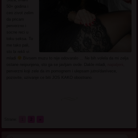
50+ godina i
ceo zivot zelim
da pricam
perverzno i
socne reci u
toku seksa. To
me tako pali,
sto bi rekli vi
mladi
Bivsem muzu to nije odovaralo … Ne bih volela da mi zelja
ostane neipunjena, sto ga se javljam ovde. Dakle mladi,
napaljeni
,
perverzni koji zele da im pomognem i ulepsam jutro/dan/vece,
pozovite, uzivanje ce biti JOS KAKO obostrano.
Strane:
1
2
»