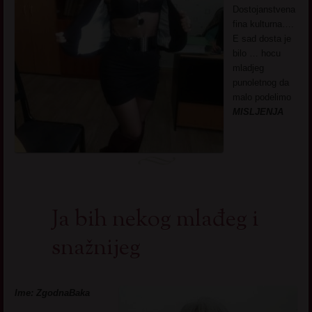
Dostojanstvena
fina kulturna….
E sad dosta je
bilo … hocu
mladjeg
punoletnog da
malo podelimo
MISLJENJA
Ja bih nekog mlađeg i
snažnijeg
Ime: ZgodnaBaka