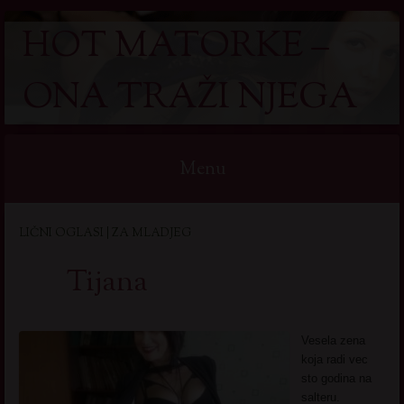
HOT MATORKE –
ONA TRAŽI NJEGA
Menu
Skip
LIČNI OGLASI | ZA MLADJEG
to
content
Tijana
Vesela zena
koja radi vec
sto godina na
salteru.