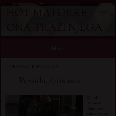
HOT MATORKE –
ONA TRAŽI NJEGA
Menu
Skip
LIČNI OGLASI | KURVE OGLASI
to
content
Persida, fetis sms
40+, vitka
Pančevka,
negovana i
ženstvena, sa