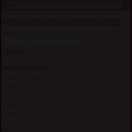
UNESI SVOJU EMAIL ADRESU DA SE PRIJAVIS NA OVAJ SAJT I
DOBIJAS OBAVESTENJA O NOVIM MATORKAMA NA MAILU!
Email*
NAŠE HOT MATORKE
Gospodje za sex – Ljubimka
Vickasta
Selma
Lagana Vixy
Manuela
Nadina
Briana, cuckold bracni par