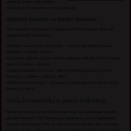
utegnutu ženu u uskoj haljini
dovoljan je da prorade sve tvoje fantazije.
Najčešće fantazije sa starijim damama.
Onke inspirišu muškarce na hiljadu različitih scenarija. Neke od
najpopularnijih fantazija su:
Učiteljice, nastavnice, profesorke… svi smo bili barem nekada
zaljubljeni i maštali o njima.
Komšinica matorka koja te zavodi pogledom dok pije kafu na terasi,
koja se smeška u prolazu.
Drugaricina/ortakova mama – jebozovna fantazija koja je uvek
prisutna i u mlađem i starijem dobu.
Milfare poznate ličnosti – od pevačica preko glumica one su često
fantazije u nama.
Vrele hotmatorke u porno industriji.
Nema sumnje da su porno filmovi pomogli da hotmatorke postanu
globalni fenomen. Milf kategorija je godinama u vrhu najgledanijih,
zapravo decenijama! Iako su i pre interneta one bile tajna fantazija
mnogih od nas, online svet je sve to dodatno podigao. Kultne dame u