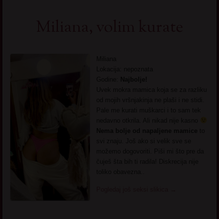
Miliana, volim kurate
Miliana
Lokacija: nepoznata
Godine:
Najbolje!
Uvek mokra mamica koja se za razliku
od mojih vršnjakinja ne plaši i ne stidi.
Pale me kurati muškarci i to sam tek
nedavno otkrila. Ali nikad nije kasno
Nema bolje od napaljene mamice
to
svi znaju. Još ako si velik sve se
možemo dogovoriti. Piši mi što pre da
čuješ šta bih ti radila! Diskrecija nije
toliko obavezna..
Pogledaj još seksi slikica
→