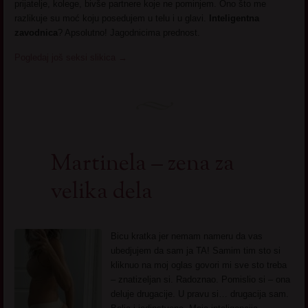
prijatelje, kolege, bivše partnere koje ne pominjem. Ono što me
razlikuje su moć koju posedujem u telu i u glavi.
Inteligentna
zavodnica
? Apsolutno! Jagodnicima prednost.
Pogledaj još seksi slikica
→
Martinela – zena za
velika dela
Bicu kratka jer nemam nameru da vas
ubedjujem da sam ja TA! Samim tim sto si
kliknuo na moj oglas govori mi sve sto treba
– znatizeljan si. Radoznao. Pomislio si – ona
deluje drugacije. U pravu si… drugacija sam.