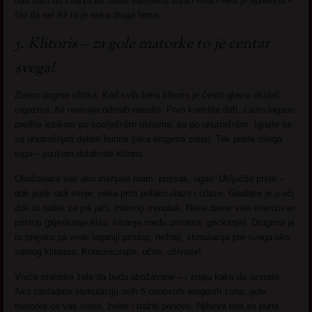
dati vam do znanja da radite savršenu stvar! Anal? Ako je spremna –
što da ne! Ali to je neka druga tema.
5. Klitoris – za gole matorke to je centar
svega!
Zlatno dugme užitka. Kod svih žena klitoris je često glavni okidač
orgazma. Ali nemojte odmah navaliti. Prvo koristite dah, zatim lagano
pređite jezikom po spoljašnjim usnama, pa po unutrašnjim. Igrajte se
sa unutrašnjim delom butina (jaka erogena zona). Tek posle svega
toga – jezikom dotaknite klitoris.
Obožavaće vas ako menjate ritam, pritisak, ugao. Uključite prste –
dok jezik radi svoje, neka prsti polako ulaze i izlaze. Gledajte je u oči
dok to radite za još jači, intimniji trenutak. Neke dame vole intenzivan
pristup (pljeskanje klita, sisanje među usnama, grickanje). Drugima je
to prejako pa vode laganiji pristup, nežniji, stimulacija pre svega oko
samog klitorisa. Komunicirajte, učite, uživajte!
Vruće matorke žele da budu obožavane – i znaju kako da uzvrate.
Ako savladate stimulaciju ovih 5 osnovnih erogenih zona, gole
matorke će vas voleti, želeti i tražiti ponovo. Njihova tela su puna