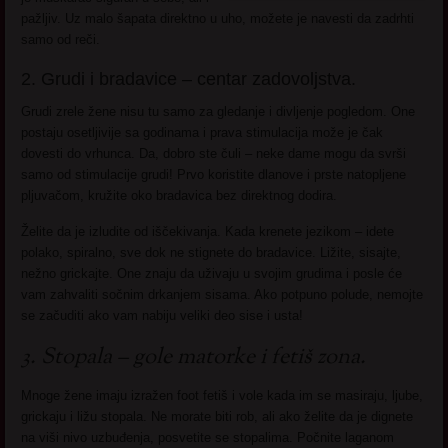
pažljiv. Uz malo šapata direktno u uho, možete je navesti da zadrhti
samo od reči.
2. Grudi i bradavice – centar zadovoljstva.
Grudi zrele žene nisu tu samo za gledanje i divljenje pogledom. One
postaju osetljivije sa godinama i prava stimulacija može je čak
dovesti do vrhunca. Da, dobro ste čuli – neke dame mogu da svrši
samo od stimulacije grudi! Prvo koristite dlanove i prste natopljene
pljuvačom, kružite oko bradavica bez direktnog dodira.
Želite da je izludite od iščekivanja. Kada krenete jezikom – idete
polako, spiralno, sve dok ne stignete do bradavice. Ližite, sisajte,
nežno grickajte. One znaju da uživaju u svojim grudima i posle će
vam zahvaliti sočnim drkanjem sisama. Ako potpuno polude, nemojte
se začuditi ako vam nabiju veliki deo sise i usta!
3. Stopala – gole matorke i fetiš zona.
Mnoge žene imaju izražen foot fetiš i vole kada im se masiraju, ljube,
grickaju i ližu stopala. Ne morate biti rob, ali ako želite da je dignete
na viši nivo uzbuđenja, posvetite se stopalima. Počnite laganom