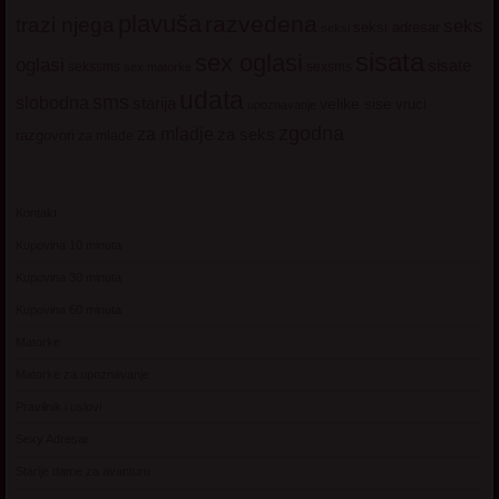
plavuša
razvedena
trazi njega
seks
seksi adresar
seksi
sisata
sex oglasi
oglasi
sisate
sekssms
sexsms
sex matorke
udata
sms
slobodna
starija
velike sise
vruci
upoznavanje
zgodna
za mladje
za seks
razgovori
za mlade
Kontakt
Kupovina 10 minuta
Kupovina 30 minuta
Kupovina 60 minuta
Matorke
Matorke za upoznavanje
Pravilnik i uslovi
Sexy Adresar
Starije dame za avanturu