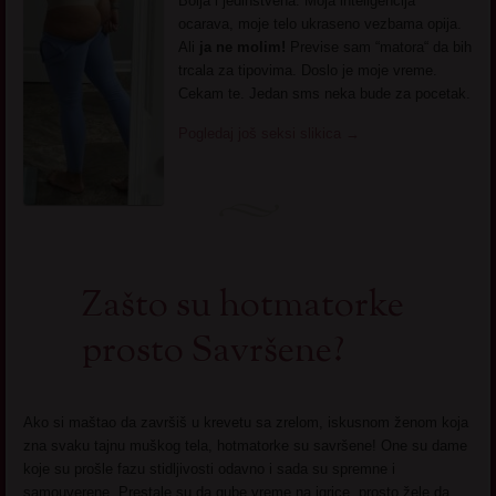
Bolja i jedinstvena. Moja inteligencija
ocarava, moje telo ukraseno vezbama opija.
Ali
ja ne molim!
Previse sam “matora“ da bih
trcala za tipovima. Doslo je moje vreme.
Cekam te. Jedan sms neka bude za pocetak.
Pogledaj još seksi slikica
→
Zašto su hotmatorke
prosto Savršene?
Ako si maštao da završiš u krevetu sa zrelom, iskusnom ženom koja
zna svaku tajnu muškog tela, hotmatorke su savršene! One su dame
koje su prošle fazu stidljivosti odavno i sada su spremne i
samouverene. Prestale su da gube vreme na igrice, prosto žele da