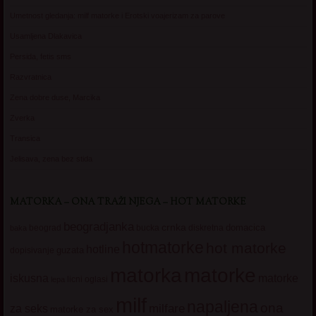
Umetnost gledanja: milf matorke i Erotski voajerizam za parove
Usamljena Dlakavica
Persida, fetis sms
Razvratnica
Zena dobre duse, Marcika
Zverka
Transica
Jelisava, zena bez stida
MATORKA – ONA TRAŽI NJEGA – HOT MATORKE
beogradjanka
crnka
domacica
beograd
baka
bucka
diskretna
hotmatorke
hot matorke
hotline
guzata
dopisivanje
matorke
matorka
iskusna
matorke
licni oglasi
lepa
milf
napaljena
ona
milfare
za seks
matorke za sex