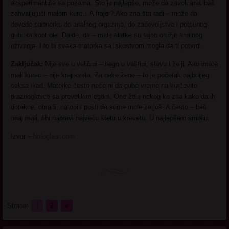
eksperimentiše sa pozama. Što je najlepše, može da zavoli anal baš
zahvaljujući malom kurcu. A frajer? Ako zna šta radi – može da
dovede partnerku do analnog orgazma, do zadovoljstva i potpunog
gubitka kontrole. Dakle, da – male alatke su tajno oružje analnog
uživanja. I to bi svaka matorka sa iskustvom mogla da ti potvrdi.
Zaključak:
Nije sve u veličini – nego u veštini, stavu i želji. Ako imate
mali kurac – nije kraj sveta. Za neke žene – to je početak najboljeg
seksa ikad. Matorke često neće ni da gube vreme na kurčevite
praznoglavce sa prevelikim egom. One žele nekog ko zna kako da ih
dotakne, obradi, natopi i pusti da same mole za još. A često – baš
onaj mali, tihi napravi najveću štetu u krevetu. U najlepšem smislu.
Izvor –
hotoglasi.com
Strane:
1
2
»