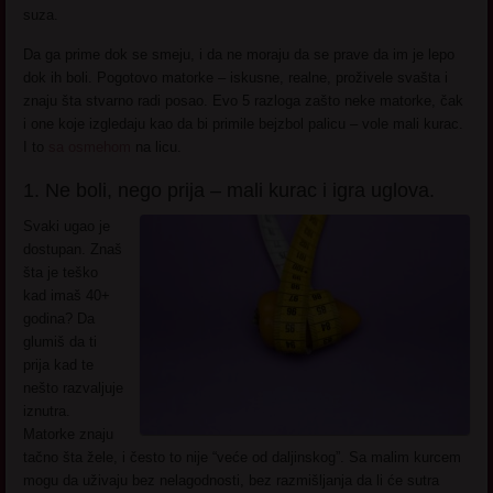
suza.
Da ga prime dok se smeju, i da ne moraju da se prave da im je lepo
dok ih boli. Pogotovo matorke – iskusne, realne, proživele svašta i
znaju šta stvarno radi posao. Evo 5 razloga zašto neke matorke, čak
i one koje izgledaju kao da bi primile bejzbol palicu – vole mali kurac.
I to
sa osmehom
na licu.
1. Ne boli, nego prija – mali kurac i igra uglova.
Svaki ugao je
dostupan. Znaš
šta je teško
kad imaš 40+
godina? Da
glumiš da ti
prija kad te
nešto razvaljuje
iznutra.
Matorke znaju
tačno šta žele, i često to nije “veće od daljinskog”. Sa malim kurcem
mogu da uživaju bez nelagodnosti, bez razmišljanja da li će sutra