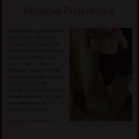
Mistična Preljubnica
Zanosna. Vitka. Lepa na oko na
dodir i na zvuk. Ali mistična.
Veo tajne me prati zajedno sa
mojim tajanstvenim pogledom i
senzualnim osmehom. Neću
reći ni ko sam ni šta sam ni
odakle sam. To ubija misteriju.
Neću čak reći ni kakvi me tipovi
najviše lože, zašto bih
otkrivala… ovako je zanimljivije.
Kuckam gde god da sam, tako
da ne gledaj na sat. Ako si
zaintrigiran – čekam te.
Pogledaj još seksi slikica
→