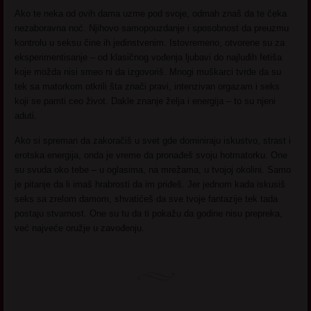
Ako te neka od ovih dama uzme pod svoje, odmah znaš da te čeka
nezaboravna noć. Njihovo samopouzdanje i sposobnost da preuzmu
kontrolu u seksu čine ih jedinstvenim. Istovremeno, otvorene su za
eksperimentisanje – od klasičnog vođenja ljubavi do najluđih fetiša
koje možda nisi smeo ni da izgovoriš. Mnogi muškarci tvrde da su
tek sa matorkom otkrili šta znači pravi, intenzivan orgazam i seks
koji se pamti ceo život. Dakle znanje želja i energija – to su njeni
aduti.
Ako si spreman da zakoračiš u svet gde dominiraju iskustvo, strast i
erotska energija, onda je vreme da pronađeš svoju hotmatorku. One
su svuda oko tebe – u oglasima, na mrežama, u tvojoj okolini. Samo
je pitanje da li imaš hrabrosti da im priđeš. Jer jednom kada iskusiš
seks sa zrelom damom, shvatićeš da sve tvoje fantazije tek tada
postaju stvarnost. One su tu da ti pokažu da godine nisu prepreka,
već najveće oružje u zavođenju.