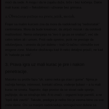
moći da sede. A mogu i da te zajašu duže, brže i bez kočenja. Dakle
mali kurac znači – fleksibilnost i uživanje bez grimasa.
2. Obraćanje pažnje na prste, jezik, mozak.
Frajer sa malim kurcem zna da mora da nadoknadi taj “nedostatak“
centimetara. Mora da bude kreativan, da uključi mozak i da oslobodi
maštovitost. Nema oslanjanja na “evo ti ga pa se snalazi”, već ide
celim telom ali i umom. Prsti rade spretno, jezik ne prestaje da
oduševljava, i umesto da juri dubinu – traži G-tačnu i stimuliše sve
erogene zone. Matorke obožavaju kad ih neko detaljno prouči, ne kad
ih “nabode pa ode”.
3. Prava igra uz mali kurac je pre i nakon
penetracije.
Matorke su prošle fazu “uh, samo neka ga stavi i gurne”. Njima je
važnija hemija, intimnost, kontakt očima, vođenje ljubavi – a tu mali
kurac ne smeta. Naprotiv, daje prostor da se stvari rade sporije,
pažljivije, da se istražuje telo. A to znači – orgazmi koje pamtiš, a ne
“trpiš dok završi”. Takođe, predigra je nešto što je veoma bitno za sve
zrele dame. Oni sa manjim nadoknađuju nemogućnost dubine sa