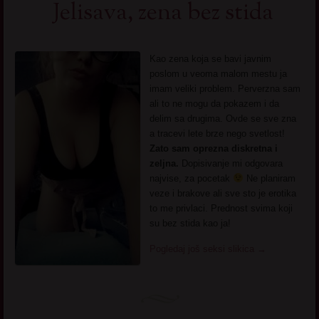
Jelisava, zena bez stida
Kao zena koja se bavi javnim
poslom u veoma malom mestu ja
imam veliki problem. Perverzna sam
ali to ne mogu da pokazem i da
delim sa drugima. Ovde se sve zna
a tracevi lete brze nego svetlost!
Zato sam oprezna diskretna i
zeljna.
Dopisivanje mi odgovara
najvise, za pocetak
Ne planiram
veze i brakove ali sve sto je erotika
to me privlaci. Prednost svima koji
su bez stida kao ja!
Pogledaj još seksi slikica
→