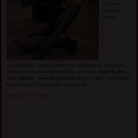
izraženim
oblinama i
mnogo
samopouzdanja. Tražim diskretno fetiš dopisivanje sa maštovitim
muškarcima. Razmena skrivenih želja kroz poruke.
Najlonke, foot
fetish, stopala – sve o čemu maštaš!
Ne žurim nigde.. volim polako
korak po korak. Pošalji poruku i predstavi se.
Pogledaj još seksi slikica
→