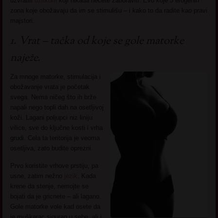
uzvratiti
užitkom
koji nikada nećete zaboraviti. Evo koje 5 erogenih
zona koje obožavaju da im se stimulišu – i kako to da radite kao pravi
majstori.
1. Vrat – tačka od koje se gole matorke
naježe.
Za mnoge matorke, stimulacija i
obožavanje vrata je početak
svega. Nema ničeg što ih brže
napali nego topli dah na osetljivoj
koži. Lagani poljupci niz liniju
vilice, sve do ključne kosti i vrha
grudi. Cela ta teritorija je veoma
osetljiva, zato budite oprezni.
Prvo koristite vrhove prstiju, pa
usne, zatim nežno
jezik
. Kada
krene da stenje, nemojte se
bojati da je gricnete – ali lagano.
Gole matorke vole kad osete da
je muškarac siguran u sebe, ali i