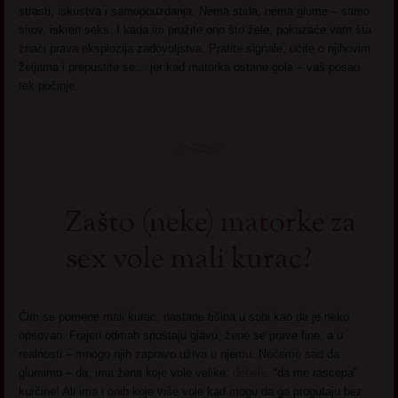
strasti, iskustva i samopouzdanja. Nema stida, nema glume – samo
sirov, iskren seks. I kada im pružite ono što žele, pokazaće vam šta
znači prava eksplozija zadovoljstva. Pratite signale, učite o njihovim
željama i prepustite se… jer kad matorka ostane gola – vaš posao
tek počinje.
Zašto (neke) matorke za
sex vole mali kurac?
Čim se pomene mali kurac, nastane tišina u sobi kao da je neko
opsovao. Frajeri odmah spuštaju glavu, žene se prave fine, a u
realnosti – mnogo njih zapravo uživa u njemu. Nećemo sad da
glumimo – da, ima žena koje vole velike,
debele,
“da me rascepa”
kurčine! Ali ima i onih koje više vole kad mogu da ga progutaju bez