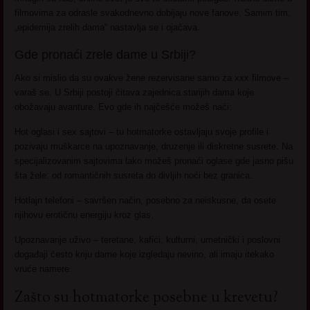
filmovima za odrasle svakodnevno dobijaju nove fanove. Samim tim,
„epidemija zrelih dama“ nastavlja se i ojačava.
Gde pronaći zrele dame u Srbiji?
Ako si mislio da su ovakve žene rezervisane samo za xxx filmove –
varaš se. U Srbiji postoji čitava zajednica starijih dama koje
obožavaju avanture. Evo gde ih najčešće možeš naći:
Hot oglasi i sex sajtovi – tu hotmatorke ostavljaju svoje profile i
pozivaju muškarce na upoznavanje, druzenje ili diskretne susrete. Na
specijalizovanim sajtovima lako možeš pronaći oglase gde jasno pišu
šta žele: od romantičnih susreta do divljih noći bez granica.
Hotlajn telefoni – savršen način, posebno za neiskusne, da osete
njihovu erotičnu energiju kroz glas.
Upoznavanje uživo – teretane, kafići, kulturni, umetnički i poslovni
događaji često kriju dame koje izgledaju nevino, ali imaju itekako
vruće namere.
Zašto su hotmatorke posebne u krevetu?