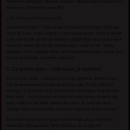
kreativnom predigrom. Masaže, maželje, ciljanje drugih erogenih zona
(bradavice, ušne resice, anus itd.).
4. Savršen za brutalan oral!
Da budemo direktni – žene mnogo lakše puše mali kurac. Mogu ga
primiti do kraja, mogu se igrati sa njim kao lizalicom, mogu te gledati
u oči. Sve to dok ga drži do krajnika, i dublje! Mali kurac otvara nove
dimenzije oralne igre jer nije smetnja nego “oruđe za rad“. Nema
kašljanja, nema gubljenja daha, nema neugodnog jebanja u usta. Sve
se radi sa lakoćom, uživanjem i lepotom.
5. Za analni seks – mali kurac je savršen!
Kad se radi o analu – veličina stvarno nije prednost. Matorke koje
vole da eksperimentišu znaju da anal nije šala. To nije “nabij me”
teritorija – to je nežna zona, puna nervnih završetaka. Kad se uradi
kako treba… može da izazove ludilo od zadovoljstva. A kad je alat
mali – tada sve ide lakše, dublje i bez suza. To znači da nema
cepanja, nema suzdržavanja, nema one napetosti “hoće li da boli?”.
Žena može da se opusti, da ga primi do kraja, da ga oseti celim
putem bez stezanja zuba. Može da uživa, da se igra, da