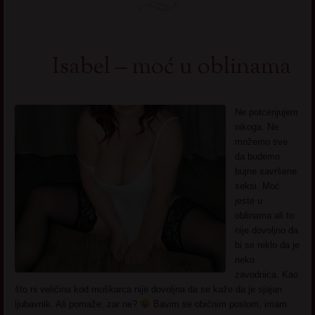
Isabel – moć u oblinama
Ne potcenjujem
nikoga. Ne
možemo sve
da budemo
bujne savršene
seksi. Moć
jeste u
oblinama ali to
nije dovoljno da
bi se reklo da je
neko
zavodnica. Kao
što ni veličina kod muškarca nije dovoljna da se kaže da je sjajan
ljubavnik. Ali pomaže, zar ne?
Bavim se običnim poslom, imam