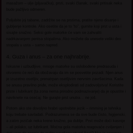
masažom – ulje (pljuvačka), prsti, svaki članak, svaki pritisak neka
bude pažljivo odmeren.
Poljubite joj tabane, zadržite se na prstima, pratite njeno disanje i
gubljenje kontrole. Ako osetite da je to “to”, gurnite koji prst u usta i
sisajte snažno. Seksi gole matorke će vam se zahvaliti
nadrkavanjem penisa stopalima. Ako možete da unesete veliki deo
stopala u usta – samo napred.
4. Guza i anus – za one najhrabrije.
Iskusne i uzbudljive, mnoge matorke su oslobođene predrasuda i
otvoreno će reći da obožavaju da im se posvetite pozadi. Njen anus
je izuzetno osetljiv, prenatrpan osetljivim nervnim završecima. Kada
se anusu pravilno priđe, može eksplodirati od zadovoljstva! Koristite
prste i lubrikant (ta zona nema prirodno podmazivanje) da je opustite i
naviknete na osećaj. Ne gurajte prst unutra… ne još.
Potom ako ste dovoljno hrabri upotrebite jezik – rimming je tehnika
koju trebate savladati. Podrazumeva se da sve bude čisto, higijenski,
a zatim jezičak neka krene kružno, pa dublje. Prst može doći kasnije
– ali polako, uz lubrikant. Moćna gola matorka reagovaće cviljenjen i