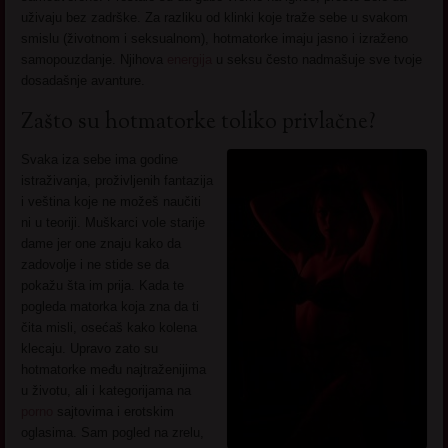
uživaju bez zadrške. Za razliku od klinki koje traže sebe u svakom
smislu (životnom i seksualnom), hotmatorke imaju jasno i izraženo
samopouzdanje. Njihova
energija
u seksu često nadmašuje sve tvoje
dosadašnje avanture.
Zašto su hotmatorke toliko privlačne?
Svaka iza sebe ima godine
istraživanja, proživljenih fantazija
i veština koje ne možeš naučiti
ni u teoriji. Muškarci vole starije
dame jer one znaju kako da
zadovolje i ne stide se da
pokažu šta im prija. Kada te
pogleda matorka koja zna da ti
čita misli, osećaš kako kolena
klecaju. Upravo zato su
hotmatorke među najtraženijima
u životu, ali i kategorijama na
porno
sajtovima i erotskim
oglasima. Sam pogled na zrelu,