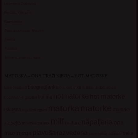
Usamljena Dlakavica
Persida, fetis sms
Razvratnica
Zena dobre duse, Marcika
Zverka
Transica
Jelisava, zena bez stida
MATORKA – ONA TRAŽI NJEGA – HOT MATORKE
beogradjanka
crnka
domacica
beograd
baka
bucka
diskretna
hotmatorke
hot matorke
hotline
guzata
dopisivanje
matorke
matorka
iskusna
matorke
licni oglasi
lepa
milf
napaljena
ona
milfare
za seks
matorke za sex
plavuša
razvedena
trazi njega
seks
seksi adresar
seksi