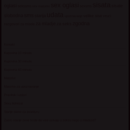
sisata
sex oglasi
oglasi
sisate
sekssms
sexsms
sex matorke
udata
sms
slobodna
starija
velike sise
vruci
upoznavanje
zgodna
za mladje
za seks
razgovori
za mlade
Kontakt
Kupovina 10 minuta
Kupovina 30 minuta
Kupovina 60 minuta
Matorke
Matorke za upoznavanje
Pravilnik i uslovi
Sexy Adresar
Starije dame za avanturu
Zasto starije zene tvrde da vise uzivaju u seksu nego u mladosti?