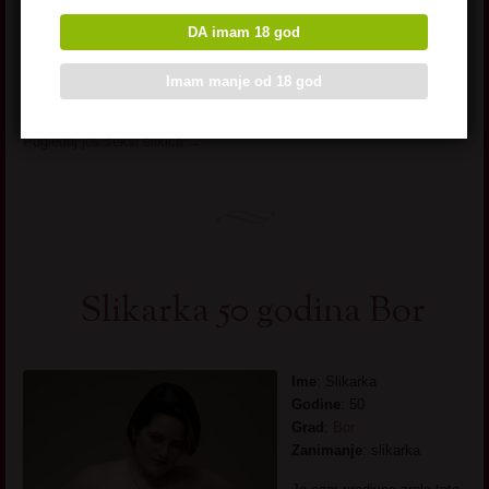
da probam. Do sada sam probala samo dvojicu, muza bivseg, I
DA imam 18 god
njegovog kolegu, sa kojim sam se jebacila proteklih par godina. Ali
moja pica je nezasita, zeli da proba jos koji. Veci, manji, stariji,
mladji, nije bitno, bitno je da ga primi do kraja.. nalozila sam se od
Imam manje od 18 god
same pomisli. Tako bih da me neko veze za krevet…
Pogledaj još seksi slikica
→
Slikarka 50 godina Bor
Ime
: Slikarka
Godine
: 50
Grad
:
Bor
Zanimanje
: slikarka