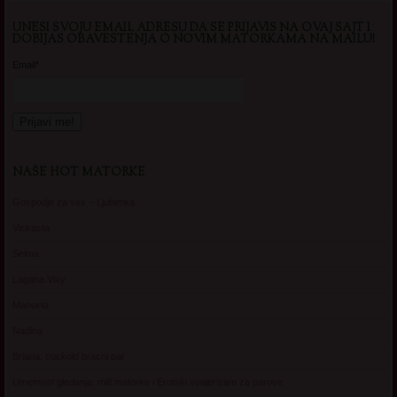
UNESI SVOJU EMAIL ADRESU DA SE PRIJAVIS NA OVAJ SAJT I
DOBIJAS OBAVESTENJA O NOVIM MATORKAMA NA MAILU!
Email*
NAŠE HOT MATORKE
Gospodje za sex – Ljubimka
Vickasta
Selma
Lagana Vixy
Manuela
Nadina
Briana, cuckold bracni par
Umetnost gledanja: milf matorke i Erotski voajerizam za parove