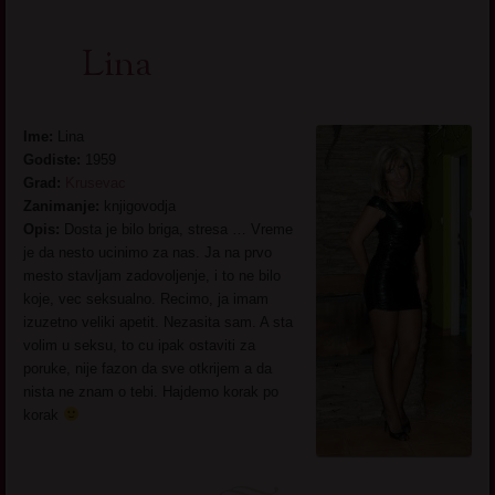
Lina
Ime:
Lina
Godiste:
1959
Grad:
Krusevac
Zanimanje:
knjigovodja
Opis:
Dosta je bilo briga, stresa … Vreme
je da nesto ucinimo za nas. Ja na prvo
mesto stavljam zadovoljenje, i to ne bilo
koje, vec seksualno. Recimo, ja imam
izuzetno veliki apetit. Nezasita sam. A sta
volim u seksu, to cu ipak ostaviti za
poruke, nije fazon da sve otkrijem a da
nista ne znam o tebi. Hajdemo korak po
korak