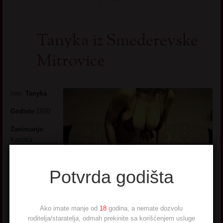
Tanyka iz Smederevske
Mitrovice
Ime:
Tanyka
Godiste
:1970
Zanimanje
:
Kasirka
Grad
:
Sremska
Mitrovica
Potvrda godišta
Opis
:
Razvedena
nakon mnogo
Ako imate manje od
18
godina, a nemate dozvolu
godina braka, sada kao pustena sa lanca. Sve bih da vidim, I sve bih
roditelja/staratelja, odmah prekinite sa korišćenjem usluge