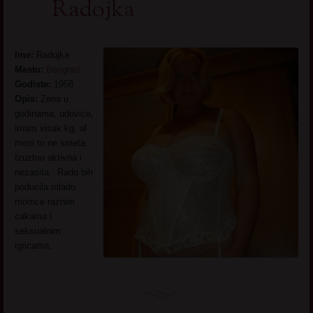
Radojka
Ime:
Radojka
Mesto:
Beograd
Godiste:
1958
Opis:
Zena u
godinama, udovica,
imam visak kg, al
meni to ne smeta.
Izuztno aktivna i
nezasita. Rado bih
poducila mlado
momce raznim
cakama i
seksualnim
igricama.