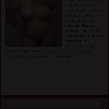
Ja sam predivna zrela teta,
s bujnim oblinama i
prirodnim grudima. Seksi,
neodoljiva, zavodljiva,
strastvena. Usta su mi
živa vatra…Prava sam
umetnica u masaži, volim
svakakve igrice i uživam u
ispunjavanju želja…
Nezasita sam i željna…
Volim da dočekam muškarca samo u donjem rublju i visokim
štiklama… Mirišljava i pohotna…I uvek želim još…