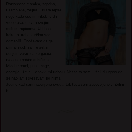
Razvedena mamica, zgodna,
usamnjena, željna… Ništa lepše
nego kada osetim mlad, tvrd i
vreo kurac u svim svojim
sočnim rupicama. Uhhhhh…
kako mi treba kurčina sad,
odmah!!!! Obožavam da ga
primam dok sam u seksi
donjem vešu, da se gaćice
natapaju našim sokićima.
Mladi momci, puni snage,
energije i želje – e takvi mi trebaju! Nezasita sam… želi duugooo da
se nabijam i svršavam po njima!
Jedino kad sam napunjena svuda, tek tada sam zadovoljene… Želim
te…