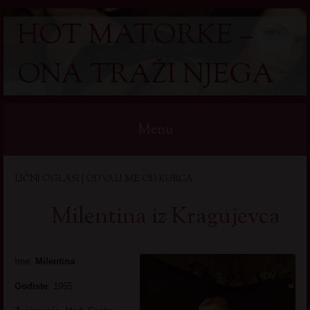
HOT MATORKE –
ONA TRAŽI NJEGA
Menu
Skip
LIČNI OGLASI | ODVALI ME OD KURCA
to
content
Milentina iz Kragujevca
Ime:
Milentina
Godiste
: 1955