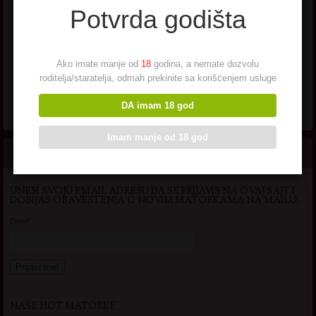
Potvrda godišta
me neko odvali od kurca, I
samo se smeskam.. ne, necu ti
reci nista vise, sve ostalo se u porukama pise.
Ako imate manje od
18
godina, a nemate dozvolu
roditelja/staratelja, odmah prekinite sa korišćenjem usluge
DA imam 18 god
Imam manje od 18 god
UNESI SVOJU EMAIL ADRESU DA SE PRIJAVIS NA OVAJ SAJT I
DOBIJAS OBAVESTENJA O NOVIM MATORKAMA NA MAILU!
Email*
NAŠE HOT MATORKE