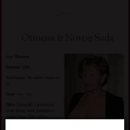
Otmena iz Novog Sada
Ime:
Otmena
Godiste
: 1964
Zanimanje
: Ne radim, moze mi
se
Grad
:
Novi Sad
Opis
: Gospodja u godinama,
uvek dama, uvek prefinjena I
sofisticirana. Dok ispijam
koktele sa prijateljicama,
razmisljam o tome kako bih da