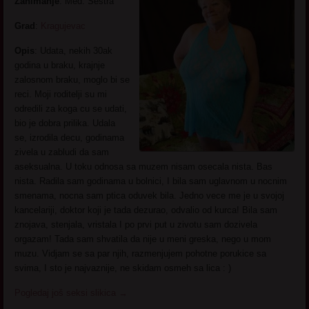
Zanimanje
: Med. Sestra
Grad
:
Kragujevac
Opis
: Udata, nekih 30ak
godina u braku, krajnje
zalosnom braku, moglo bi se
reci. Moji roditelji su mi
odredili za koga cu se udati,
bio je dobra prilika. Udala
se, izrodila decu, godinama
zivela u zabludi da sam
aseksualna. U toku odnosa sa muzem nisam osecala nista. Bas
nista. Radila sam godinama u bolnici, I bila sam uglavnom u nocnim
smenama, nocna sam ptica oduvek bila. Jedno vece me je u svojoj
kancelariji, doktor koji je tada dezurao, odvalio od kurca! Bila sam
znojava, stenjala, vristala I po prvi put u zivotu sam dozivela
orgazam! Tada sam shvatila da nije u meni greska, nego u mom
muzu. Vidjam se sa par njih, razmenjujem pohotne porukice sa
svima, I sto je najvaznije, ne skidam osmeh sa lica : )
Pogledaj još seksi slikica
→