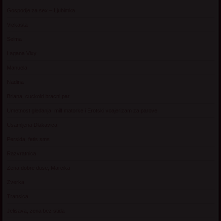
Gospodje za sex – Ljubimka
Vickasta
Selma
Lagana Vixy
Manuela
Nadina
Briana, cuckold bracni par
Umetnost gledanja: milf matorke i Erotski voajerizam za parove
Usamljena Dlakavica
Persida, fetis sms
Razvratnica
Zena dobre duse, Marcika
Zverka
Transica
Jelisava, zena bez stida