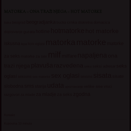
MATORKA – ONA TRAŽI NJEGA – HOT MATORKE
beogradjanka
crnka
domacica
beograd
baka
bucka
diskretna
hotmatorke
hot matorke
hotline
guzata
dopisivanje
matorke
matorka
iskusna
matorke
licni oglasi
lepa
milf
napaljena
ona
milfare
za seks
matorke za sex
plavuša
razvedena
trazi njega
seks
seksi adresar
seksi
sisata
sex oglasi
oglasi
sisate
sekssms
sexsms
sex matorke
udata
sms
slobodna
starija
velike sise
vruci
upoznavanje
zgodna
za mladje
za seks
razgovori
za mlade
Kontakt
Kupovina 10 minuta