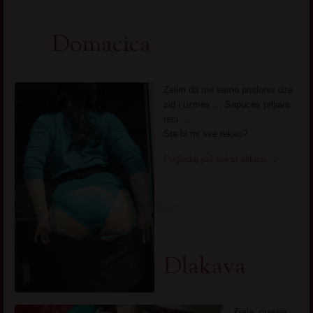
Domacica
Zelim da me samo prislonis uza
zid i uzmes … Sapuces prljave
reci …
Sta bi mi sve rekao?
Pogledaj još seksi slikica
→
Dlakava
Zrela, masna,