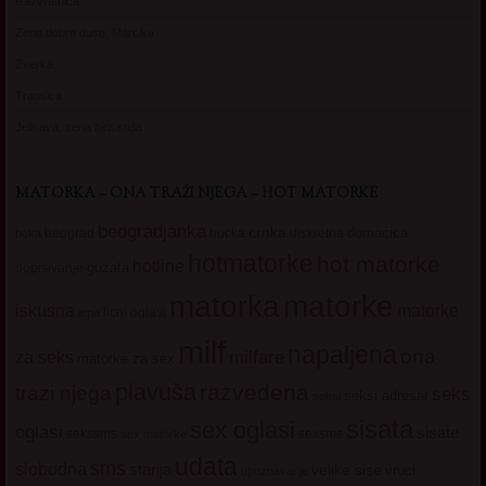
Razvratnica
Zena dobre duse, Marcika
Zverka
Transica
Jelisava, zena bez stida
MATORKA – ONA TRAŽI NJEGA – HOT MATORKE
beogradjanka
crnka
domacica
beograd
baka
bucka
diskretna
hotmatorke
hot matorke
hotline
guzata
dopisivanje
matorke
matorka
iskusna
matorke
licni oglasi
lepa
milf
napaljena
ona
milfare
za seks
matorke za sex
plavuša
razvedena
trazi njega
seks
seksi adresar
seksi
sisata
sex oglasi
oglasi
sisate
sekssms
sexsms
sex matorke
udata
sms
slobodna
starija
velike sise
vruci
upoznavanje