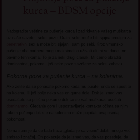
kurca – BDSM opcije
Nadogradite veštine za pušenje kurca i zadirkivanje vašeg muškarca
uz naše savete i seksi poze. Oralni seks može biti sjajna predigra za
penetrativni
sex a može biti sjajan i sam po sebi. Kroz vrhunsko
pušenje oba partnera mogu maksimalno uživati ali mi se danas ne
bavimo tehnikama. To je za neki drugi članak. Mi ćemo obraditi
dominantne, pokorne i još neke poze savršene za seksi zabavu.
Pokorne poze za pušenje kurca – na kolenima.
Ako želite da se ponašate pokorno kada mu pušite, onda se spustite
na kolena. Ili još bolje neka vas on gurne dole. Dok je iznad vas
osećaćete se prilično pokorno dok će se vaš muškarac osećati
dominantno
. Gledanje gore i uspostavljanje kontakta očima sa njim
tokom pušenja dok ste na kolenima može pojačati ovaj osećaj
pokornosti.
Nema sumnje da će tada fraza „gledanje sa visine“ dobiti mnogo veći
smisao i značaj. On pokazuje da je iznad vas, da vas poseduje, da