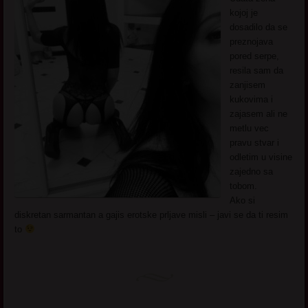
kojoj je
dosadilo da se
preznojava
pored serpe,
resila sam da
zanjisem
kukovima i
zajasem ali ne
metlu vec
pravu stvar i
odletim u visine
zajedno sa
tobom.
Ako si
diskretan sarmantan a gajis erotske prljave misli – javi se da ti resim
to