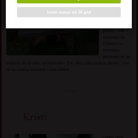
bez posla. Da li
postoji bolja?
Imam manje od 18 god
Postoji. Da li
sam ja ok ..
jesam… Ne
snimkam se.
Oblacim se
normalno,
ponasam se po
seljacki sto bi rekli, iliti normalno. Eto. Ako volis ovakve dame – zovi.
Al ne ocekuj vatromet i wow efekte
Kristi
Udata zena