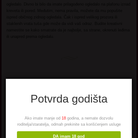
ogledalo. Divno bi bilo da imate prilagođeno ogledalo na plafonu iznad
kreveta ili pored. Međutim, nema pravila, možete da mu popušite
ispred običnog zidnog ogledala. Čak i ispred velikog prozora ili
staklenih vrata tuša gde može da vidi vaš odraz. Budite kreativni
namestite se kako smatrate da je najbolje, sa strane, okrenuti leđima
ili unapred prema ogledalu.
Prirodna
Potvrda godišta
Dosta mi je fejk
stvari. Cemu to
foliranje. Eto, ja
Ako imate manje od
18
godina, a nemate dozvolu
sam Marija,
roditelja/staratelja, odmah prekinite sa korišćenjem usluge
razvedena
DA imam 18 god
zena, trenutno