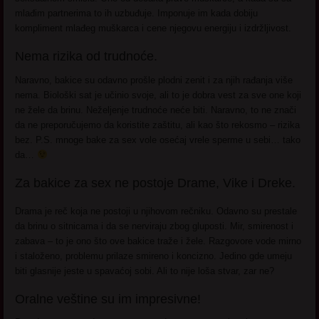
mlađim partnerima to ih uzbuđuje. Imponuje im kada dobiju
kompliment mlađeg muškarca i cene njegovu energiju i izdržljivost.
Nema rizika od trudnoće.
Naravno, bakice su odavno prošle plodni zenit i za njih rađanja više
nema. Biološki sat je učinio svoje, ali to je dobra vest za sve one koji
ne žele da brinu. Neželjenje trudnoće neće biti. Naravno, to ne znači
da ne preporučujemo da koristite zaštitu, ali kao što rekosmo – rizika
bez. P.S. mnoge bake za sex vole osećaj vrele sperme u sebi… tako
da…
Za bakice za sex ne postoje Drame, Vike i Dreke.
Drama je reč koja ne postoji u njihovom rečniku. Odavno su prestale
da brinu o sitnicama i da se nerviraju zbog gluposti. Mir, smirenost i
zabava – to je ono što ove bakice traže i žele. Razgovore vode mirno
i staloženo, problemu prilaze smireno i koncizno. Jedino gde umeju
biti glasnije jeste u spavaćoj sobi. Ali to nije loša stvar, zar ne?
Oralne veštine su im impresivne!