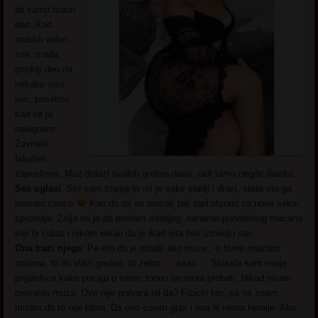
ali samo braon
deo. Kod
muskh volim
sve, mada
prednji deo mi
nekako vise
lezi, posebno
kad se ja
nalegnem.
Zavrsila
fakultet,
zaposljena. Muz dolazi svakih godinu dana, radi tamo negde daleko.
Sex oglasi
: Sto sam starija to mi je seks sladji i drazi, steta sto ga
nemam cesce
Kao da mi se mozak tek sad otvorio za nove seksi
spoznaje. Zelja mi je da probam mladjeg, naravno punoletnog macana
koji bi cutao i nikom rekao da je ikad ista bilo izmedju nas.
Ona trazi njega
: Pa eto da je mladji ako moze, o tome mastam
nocima, to mi vlazi gacice, to zelim … aaaa…. Slusala sam svoje
prijateljice kako pricaju o tome, toooo se mora probati. Nikad nisam
prevarila muza. Ovo nije prevara jel da? Fizicki hm, pa ne znam,
mislim da to nije bitno. Da ono cujem glas i ima ili nema hemije. Ako