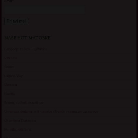
Email*
NAŠE HOT MATORKE
Gospodje za sex – Ljubimka
Vickasta
Selma
Lagana Vixy
Manuela
Nadina
Briana, cuckold bracni par
Umetnost gledanja: milf matorke i Erotski voajerizam za parove
Usamljena Dlakavica
Persida, fetis sms