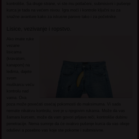
kontroliše. Sa druge strane, vi ste mu potlačeni, submisivni i pušenje
kurca je tada na većem nivou. Igra moći i kontrole ključni su za
snažne avanture kako za iskusne parove tako i za početnike.
Lisice, vezivanje i ropstvo.
Ako imate ruke
vezane
lisicama
(kravatom,
kanapom) na
leđima, dajete
svom
muškarcu veću
kontrolu nad
vama. Ova
poza može povećati osećaj pokornosti do maksimuma. Vi sada
nemate nikakvu kontrolu, sve je u njegovim rukama. Može da vas
šamara kurcem, može da vam govori prljave reči, kontroliše dubinu
penetracije. Nema sumnje da će ovakvo pušenje kurca da vas oboje
oduševi a posebno vas koje ste pokorne i submisivne.