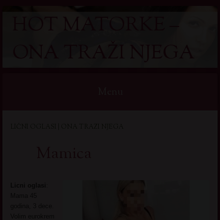
HOT MATORKE –
ONA TRAŽI NJEGA
Menu
Skip
LIČNI OGLASI | ONA TRAZI NJEGA
to
content
Mamica
Licni oglasi
:
Mama 45
godina, 3 dece.
Volim eurokrem