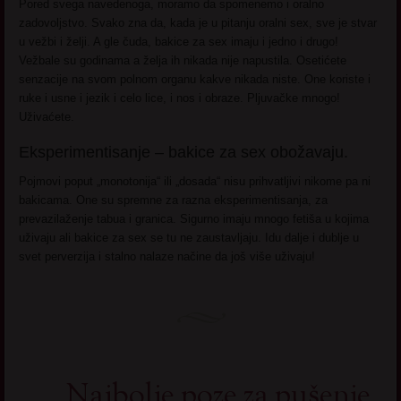
Pored svega navedenoga, moramo da spomenemo i oralno
zadovoljstvo. Svako zna da, kada je u pitanju oralni sex, sve je stvar
u vežbi i želji. A gle čuda, bakice za sex imaju i jedno i drugo!
Vežbale su godinama a želja ih nikada nije napustila. Osetićete
senzacije na svom polnom organu kakve nikada niste. One koriste i
ruke i usne i jezik i celo lice, i nos i obraze. Pljuvačke mnogo!
Uživaćete.
Eksperimentisanje – bakice za sex obožavaju.
Pojmovi poput „monotonija“ ili „dosada“ nisu prihvatljivi nikome pa ni
bakicama. One su spremne za razna eksperimentisanja, za
prevazilaženje tabua i granica. Sigurno imaju mnogo fetiša u kojima
uživaju ali bakice za sex se tu ne zaustavljaju. Idu dalje i dublje u
svet perverzija i stalno nalaze načine da još više uživaju!
Najbolje poze za pušenje