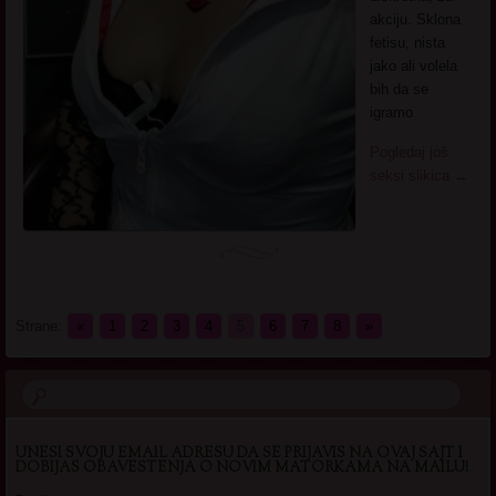
akciju. Sklona
fetisu, nista
jako ali volela
bih da se
igramo
Pogledaj još
seksi slikica
→
Strane:
«
1
2
3
4
5
6
7
8
»
UNESI SVOJU EMAIL ADRESU DA SE PRIJAVIS NA OVAJ SAJT I
DOBIJAS OBAVESTENJA O NOVIM MATORKAMA NA MAILU!