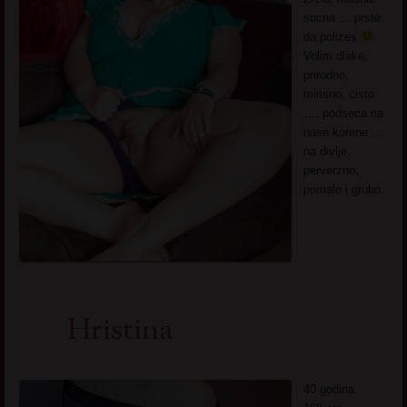
socna … prste
da polizes
Volim dlake,
prirodno,
mirisno, cisto
…. podseca na
nase korene …
na divlje,
perverzno,
pomalo i grubo.
Hristina
40 godina