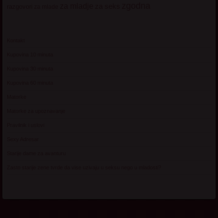
zgodna
za mladje
za seks
razgovori
za mlade
Kontakt
Kupovina 10 minuta
Kupovina 30 minuta
Kupovina 60 minuta
Matorke
Matorke za upoznavanje
Pravilnik i uslovi
Sexy Adresar
Starije dame za avanturu
Zasto starije zene tvrde da vise uzivaju u seksu nego u mladosti?