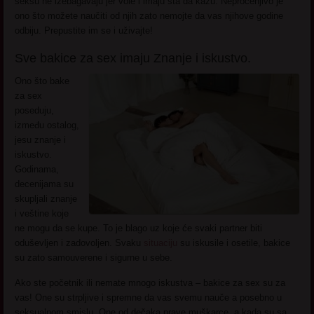
seksu ne izebagavaju jer vole i imaju šta da kažu. Neprocenjivo je
ono što možete naučiti od njih zato nemojte da vas njihove godine
odbiju. Prepustite im se i uživajte!
Sve bakice za sex imaju Znanje i iskustvo.
Ono što bake
za sex
poseduju,
između ostalog,
jesu znanje i
iskustvo.
Godinama,
decenijama su
skupljali znanje
i veštine koje
ne mogu da se kupe. To je blago uz koje će svaki partner biti
oduševljen i zadovoljen. Svaku
situaciju
su iskusile i osetile, bakice
su zato samouverene i sigurne u sebe.
Ako ste početnik ili nemate mnogo iskustva – bakice za sex su za
vas! One su strpljive i spremne da vas svemu nauče a posebno u
seksualnom smislu. One od dečaka prave muškarce, a kada su sa