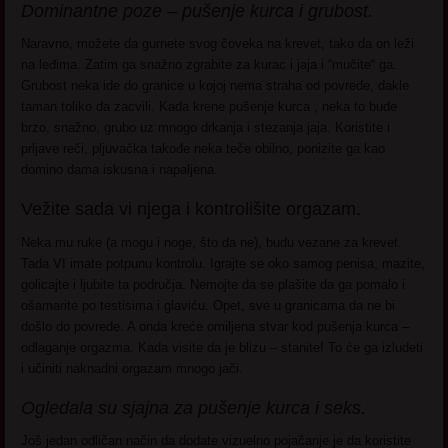
Dominantne poze – pušenje kurca i grubost.
Naravno, možete da gurnete svog čoveka na krevet, tako da on leži
na leđima. Zatim ga snažno zgrabite za kurac i jaja i “mučite“ ga.
Grubost neka ide do granice u kojoj nema straha od povrede, dakle
taman toliko da zacvili. Kada krene pušenje kurca , neka to bude
brzo, snažno, grubo uz mnogo drkanja i stezanja jaja. Koristite i
prljave reči, pljuvačka takođe neka teče obilno, ponizite ga kao
domino dama iskusna i napaljena.
Vežite sada vi njega i kontrolišite orgazam.
Neka mu ruke (a mogu i noge, što da ne), budu vezane za krevet.
Tada VI imate potpunu kontrolu. Igrajte se oko samog penisa, mazite,
golicajte i ljubite ta područja. Nemojte da se plašite da ga pomalo i
ošamarite po testisima i glaviću. Opet, sve u granicama da ne bi
došlo do povrede. A onda kreće omiljena stvar kod pušenja kurca –
odlaganje orgazma. Kada visite da je blizu – stanite! To će ga izludeti
i učiniti naknadni orgazam mnogo jači.
Ogledala su sjajna za pušenje kurca i seks.
Još jedan odličan način da dodate vizuelno pojačanje je da koristite