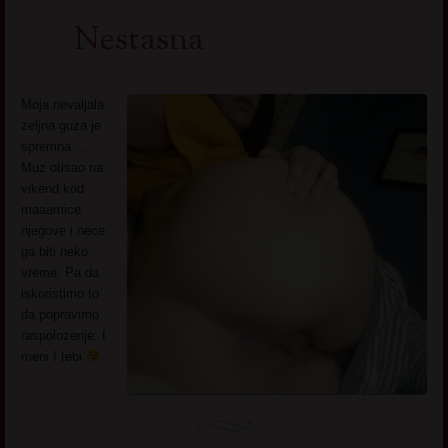
Nestasna
Moja nevaljala
zeljna guza je
spremna …
Muz otisao na
vikend kod
maaamice
njegove i nece
ga biti neko
vreme. Pa da
iskoristimo to
da popravimo
raspolozenje. I
meni I tebi