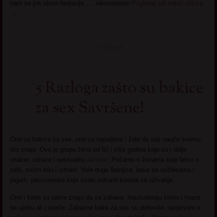
nam se jos sloze fantazije …. idemoooooo
Pogledaj još seksi slikica
→
5 Razloga zašto su bakice
za sex Savršene!
One su bakice za sex, one su napaljene i žele da vas nauče svemu
što znaju. Ovo je grupa žena od 60 i više godina koje su i dalje
vitalne, zdrave i seksualno
aktivne
. Pričamo o ženama koje brinu o
sebi, svom telu i ishrani. Vole duge šetnjice, bave se vežbicama i
jogom, penzionerke koje svaki sekund koriste za uživanje.
One i kada su same znaju da se zabave, masturbiraju često i maze
se ujutru ali i uveče. Zabavne bake za sex su duhovite, razgovore o