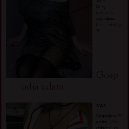
168 cm
59 kg
razvedena
zaposljena
trazim mladjeg
Gosp
odja udata
TANA
Gospodja od 50
godina, udata,
diskretna, za