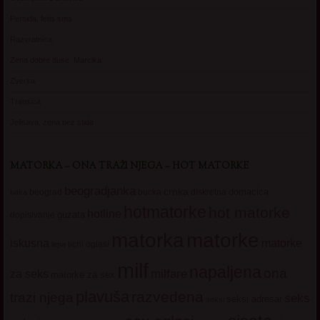
Persida, fetis sms
Razvratnica
Zena dobre duse, Marcika
Zverka
Transica
Jelisava, zena bez stida
MATORKA – ONA TRAŽI NJEGA – HOT MATORKE
beogradjanka
crnka
domacica
beograd
baka
bucka
diskretna
hotmatorke
hot matorke
hotline
guzata
dopisivanje
matorke
matorka
iskusna
matorke
licni oglasi
lepa
milf
napaljena
ona
milfare
za seks
matorke za sex
plavuša
razvedena
trazi njega
seks
seksi adresar
seksi