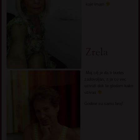
koje imam
Zrela
Moj cilj je da ti budes
zadovoljan, a ja cu vec
uzivati dok te gledam kako
uzivas
Godine su samo broj!