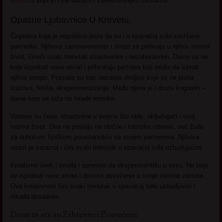
iskustva
koja ih čine dubljim i interesantnijim osobama.
Opasne Ljubavnice U Krevetu.
Činjenica koja je nepobitna jeste da su i u spavaćoj sobi savršene
partnerke. Njihova samouverenost i strast se prelivaju u njihov intimni
život, čineći svaki trenutak strastvenim i nezaboravnim. Dame se ne
boje isprobati nove stvari i prihvataju partnera koji može da isprati
njihov tempo. Poznate su kao nezasite droljice koje se ne plaše
izazova, fetiša, eksperimentisanja. Među njima je i dosta kuguarki –
dame koje se lože na mlade momke.
Vatrene su žene, strastvene u svemu što rade, uključujući i svoj
intimni život. One ne pristaju na obične i rutinske odnose, već žude
za dubokom fizičkom povezanošću sa svojim partnerima. Njihova
strast je zarazna i čini svaki trenutak u spavaćoj sobi uzbuđujućim.
Kreativne uvek i svuda i spremne da eksperimentišu u sexu. Ne boje
se isprobati nove stvari i donose osveženje u svoje intimne odnose.
Ova kreativnost čini svaki trenutak u spavaćoj sobi uzbudljivim i
nikada dosadnim.
Dame za sex su Zahtevne i Posvećene.