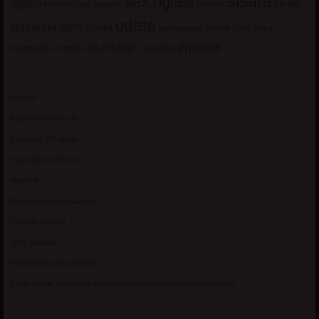
sisata
sex oglasi
oglasi
sisate
sekssms
sexsms
sex matorke
udata
sms
slobodna
starija
velike sise
vruci
upoznavanje
zgodna
za mladje
za seks
razgovori
za mlade
Kontakt
Kupovina 10 minuta
Kupovina 30 minuta
Kupovina 60 minuta
Matorke
Matorke za upoznavanje
Pravilnik i uslovi
Sexy Adresar
Starije dame za avanturu
Zasto starije zene tvrde da vise uzivaju u seksu nego u mladosti?