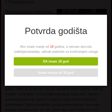
Obrazovane.
Ove žene su pravo intelektualno
blago ovog grada. Sa godinama
dolazi dublje razumevanje sveta
i života, što ih čini ne samo
Potvrda godišta
mudrima, već i odličnim
sagovornicima. Mnoge od njih su
prošle kroz različite faze
Ako imate manje od
18
godina, a nemate dozvolu
obrazovanja i karijere, čime su
roditelja/staratelja, odmah prekinite sa korišćenjem usluge
stekle znanje koje rado dele sa
drugima. Njihova
znatiželja
za
DA imam 18 god
učenjem nikada ne jenjava i
uvek su spremne za nove
Imam manje od 18 god
izazove.
Vrhunske su Ljubavnice. Za njih,
ljubav i seks su umetnosti koje su savladale tokom godina. One su
strpljive, senzualne i veoma zadovoljavajuće ljubavnice. Iskustvo i
samopouzdanje koje donose u spavaću sobu čini ih neodoljivim
partnerkama. Njihova empatija i pažnja prema partneru čine svaki
trenutak nezaboravnim. Za njih, ljubav nije samo fizički čin, već i