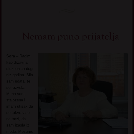
Nemam puno prijatelja
Sora
– Radim
kao drzavna
sluzbenica dugi
niz godina. Bila
sam udata, te
se razvela.
Mirna sam,
stalozena i
imam utisak da
se takvo vise
ne trazi, da
sam izasla iz
mode. Mozemo