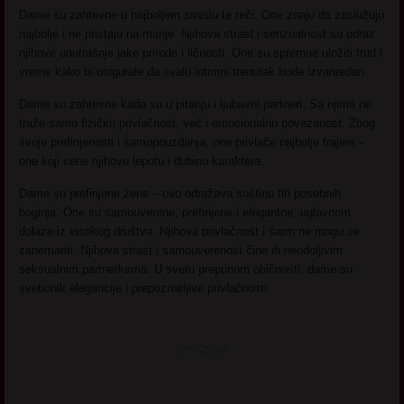
Dame su zahtevne u najboljem smislu te reči. One znaju da zaslužuju
najbolje i ne pristaju na manje. Njihova strast i senzualnost su odraz
njihove unutrašnje jake prirode i ličnosti. One su spremne uložiti trud i
vreme kako bi osigurale da svaki intimni trenutak bude izvanredan.
Dame su zahtevne kada su u pitanju i ljubavni partneri. Sa njima ne
traže samo fizičku privlačnost, već i emocionalnu povezanost. Zbog
svoje prefinjenosti i samopouzdanja, one privlače najbolje frajere –
one koji cene njihovu lepotu i dubinu karaktera.
Dame su prefinjene žene – ovo odražava suštinu tih posebnih
boginja. One su samouverene, prefinjene i elegantne, uglavnom
dolaze iz visokog društva. Njihova privlačnost i šarm ne mogu se
zanemariti. Njihova strast i samouverenost čine ih neodoljivim
seksualnim partnerkama. U svetu prepunom običnosti, dame su
svetionik elegancije i prepoznatljive privlačnosti.