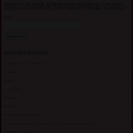
UNESI SVOJU EMAIL ADRESU DA SE PRIJAVIS NA OVAJ SAJT I
DOBIJAS OBAVESTENJA O NOVIM MATORKAMA NA MAILU!
Email*
NAŠE HOT MATORKE
Gospodje za sex – Ljubimka
Vickasta
Selma
Lagana Vixy
Manuela
Nadina
Briana, cuckold bracni par
Umetnost gledanja: milf matorke i Erotski voajerizam za parove
Usamljena Dlakavica