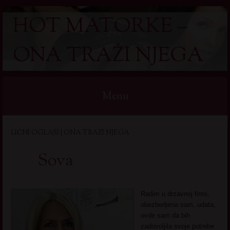
HOT MATORKE –
ONA TRAŽI NJEGA
Menu
Skip
LIČNI OGLASI | ONA TRAZI NJEGA
to
content
Sova
Radim u drzavnoj firmi,
obezbedjena sam, udata,
ovde sam da bih
zadovoljila svoje potrebe