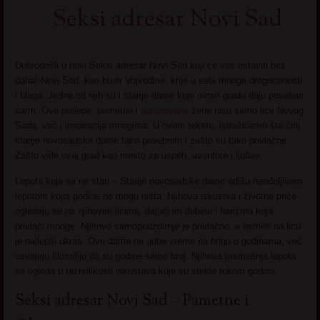
Seksi adresar Novi Sad
Dobrodošli u novi Seksi adresar Novi Sad koji će vas ostaviti bez
daha! Novi Sad, kao biser Vojvodine, krije u sebi mnoge dragocenosti
i blaga. Jedna od njih su i starije dame koje ovom gradu daju poseban
šarm. Ove prelepe, pametne i
obrazovane
žene nisu samo lice Novog
Sada, već i inspiracija mnogima. U ovom tekstu, istražićemo šta čini
starije novosadske dame tako posebnim i zašto su tako privlačne.
Zašto vide ovaj grad kao mesto za uspeh, avanture i ljubav.
Lepota koja se ne stari – Starije novosadske dame odišu neodoljivom
lepotom kojoj godine ne mogu ništa. Njihova iskustva i životne priče
ogledaju se na njihovim licima, dajući im dubinu i harizmu koja
privlači mnoge. Njihovo samopouzdanje je privlačno, a osmeh na licu
je najlepši ukras. Ove dame ne gube vreme na brigu o godinama, već
usvajaju filozofiju da su godine samo broj. Njihova unutrašnja lepota
se ogleda u raznolikosti iskustava koje su stekle tokom godina.
Seksi adresar Novi Sad – Pametne i