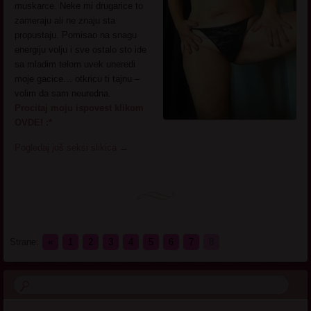
muskarce. Neke mi drugarice to
zameraju ali ne znaju sta
propustaju. Pomisao na snagu
energiju volju i sve ostalo sto ide
sa mladim telom uvek uneredi
moje gacice… otkricu ti tajnu –
volim da sam neuredna.
Procitaj moju ispovest klikom
OVDE! :*
Pogledaj još seksi slikica
→
Strane:
«
1
2
3
4
5
6
7
8