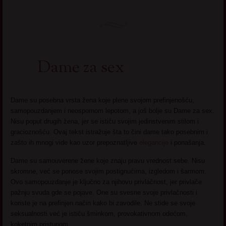
Dame za sex
Dame su posebna vrsta žena koje plene svojom prefinjenošću,
samopouzdanjem i neospornom lepotom, a još bolje su Dame za sex.
Nisu poput drugih žena, jer se ističu svojim jedinstvenim stilom i
gracioznošću. Ovaj tekst istražuje šta to čini dame tako posebnim i
zašto ih mnogi vide kao uzor prepoznatljive
elegancije
i ponašanja.
Dame su samouverene žene koje znaju pravu vrednost sebe. Nisu
skromne, već se ponose svojim postignućima, izgledom i šarmom.
Ovo samopouzdanje je ključno za njihovu privlačnost, jer privlače
pažnju svuda gde se pojave. One su svesne svoje privlačnosti i
koriste je na prefinjen način kako bi zavodile. Ne stide se svoje
seksualnosti već je ističu šminkom, provokativnom odećom,
koketnim pristupom.