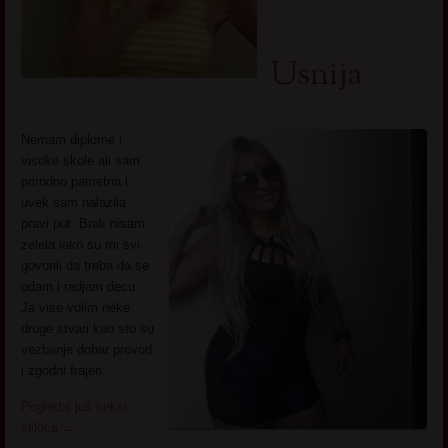
Usnija
Nemam diplome i
visoke skole ali sam
prirodno pametna i
uvek sam nalazila
pravi put. Brak nisam
zelela iako su mi svi
govorili da treba da se
udam i radjam decu.
Ja vise volim neke
druge stvari kao sto su
vezbanje dobar provod
i zgodni frajeri.
Pogledaj još seksi
slikica
→