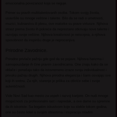
emocionalna povezanost koja se neguje.
Primer su pravih multitalentovanih osoba. Tokom svojg života,
usavršile su mnoge veštine i talente. Bilo da se radi o umetnosti,
muzici, kulinarstvu ili plesu, ove matorke su prave virtuoze. Njihova
strast prema životu ih pokreće da neprestano otkrivaju nove talente i
razvijaju svoje veštine. Njihova kreativnost je neiscrpna, a njihova
sposobnost da inspirišu druge je neprocenjiva.
Prirodne Zavodnice.
Prirodno privlače pažnju gde god da se pojave. Njihova harizma i
samopouzdanje ih čine pravim zavodnicama. One znaju kako da se
oblače i ponašaju tako da istovremeno izraze svoju individualnost i
privuku pažnju drugih. Njihova prirodna elegancija i šarm osvajaju sve
koji ih sretnu. Za njih, starenje je prilika za otkriće sebe i svoje
autentičnosti.
Vide Novi Sad kao mesto za uspeh i razvoj karijere. On nudi mnoge
mogućnosti za profesionalni rast i napredak, a ove dame su spremne
da ih iskoriste. Sa bogatim iskustvom koje su stekle tokom godina,
one su često lideri u svojim oblastima i inspiracija mlađim