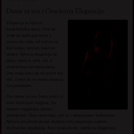
Dame za sex i Graciozna Elegancija.
Elegancija je ključna
karakteristika dama. One se
trude da budu graciozne u
svemu što rade, od načina na
koji hodaju, govore, kako se
oblače. Njihova elegancija ne
dolazi samo iz stila, već iz
unutrašnjeg samopouzdanja.
One znaju kako da se izraze bez
reči, čineći da se svaka situacija
čini posebnom.
Ove dame za sex često potiču iz
viših društvenih krugova, što
dodatno naglašava njihovu
prefinjenost. Nisu samo lepe, već su i obrazovane i kultivisane.
Njihova prisutnost donosi dodatnu notu elegancije svakom
društvenom okupljanju. Kroz svoje živote, stekle su dragocena