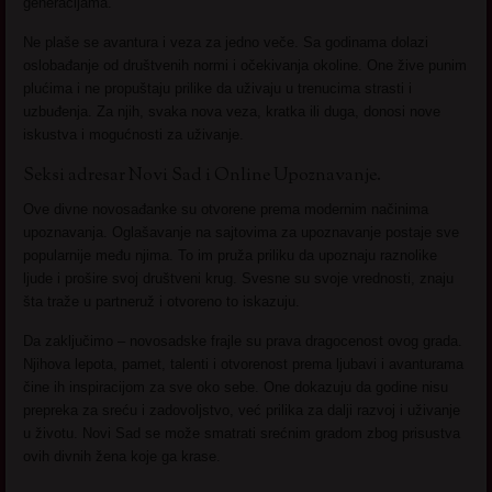
generacijama.
Ne plaše se avantura i veza za jedno veče. Sa godinama dolazi
oslobađanje od društvenih normi i očekivanja okoline. One žive punim
plućima i ne propuštaju prilike da uživaju u trenucima strasti i
uzbuđenja. Za njih, svaka nova veza, kratka ili duga, donosi nove
iskustva i mogućnosti za uživanje.
Seksi adresar Novi Sad i Online Upoznavanje.
Ove divne novosađanke su otvorene prema modernim načinima
upoznavanja. Oglašavanje na sajtovima za upoznavanje postaje sve
popularnije među njima. To im pruža priliku da upoznaju raznolike
ljude i prošire svoj društveni krug. Svesne su svoje vrednosti, znaju
šta traže u partneruž i otvoreno to iskazuju.
Da zaključimo – novosadske frajle su prava dragocenost ovog grada.
Njihova lepota, pamet, talenti i otvorenost prema ljubavi i avanturama
čine ih inspiracijom za sve oko sebe. One dokazuju da godine nisu
prepreka za sreću i zadovoljstvo, već prilika za dalji razvoj i uživanje
u životu. Novi Sad se može smatrati srećnim gradom zbog prisustva
ovih divnih žena koje ga krase.