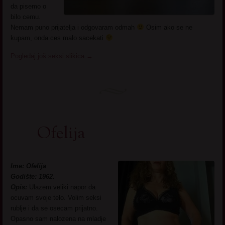
da pisemo o
bilo cemu.
Nemam puno prijatelja i odgovaram odmah
Osim ako se ne
kupam, onda ces malo sacekati
Pogledaj još seksi slikica
→
Ofelija
Ime: Ofelija
Godište: 1962.
Opis:
Ulazem veliki napor da
ocuvam svoje telo. Volim seksi
rublje i da se osecam prijatno.
Opasno sam nalozena na mladje