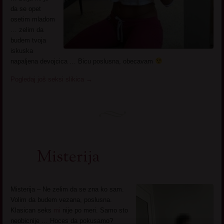
da se opet
osetim mladom
… zelim da
budem tvoja
iskuska
napaljena devojcica … Bicu poslusna, obecavam
Pogledaj još seksi slikica
→
Misterija
Misterija – Ne zelim da se zna ko sam.
Volim da budem vezana, poslusna.
Klasican seks
mi
nije po meri. Samo sto
neobicnije … Hoces da pokusamo?