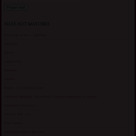
NAŠE HOT MATORKE
Gospodje za sex – Ljubimka
Vickasta
Selma
Lagana Vixy
Manuela
Nadina
Briana, cuckold bracni par
Umetnost gledanja: milf matorke i Erotski voajerizam za parove
Usamljena Dlakavica
Persida, fetis sms
Razvratnica
Zena dobre duse, Marcika