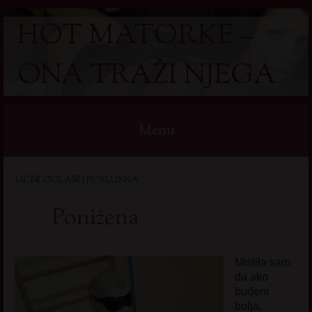
HOT MATORKE –
ONA TRAŽI NJEGA
Menu
Skip
LIČNI OGLASI | POSLUSNA
to
content
Ponižena
Mislila sam
da ako
budem
bolja,