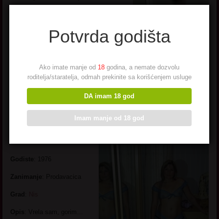
Pogledaj još seksi slikica
→
Potvrda godišta
Ako imate manje od
18
godina, a nemate dozvolu
roditelja/staratelja, odmah prekinite sa korišćenjem usluge
Manolita iz
DA imam 18 god
Nišа
Imam manje od 18 god
Ime:
Manolita
Godiste
: 1976
Zanimanje
: Prodavacica
Grad
:
Nis
Opis
: Vrela sam, gorim…