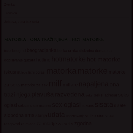
Zverka
Transica
Jelisava, zena bez stida
MATORKA – ONA TRAŽI NJEGA – HOT MATORKE
beogradjanka
crnka
domacica
beograd
baka
bucka
diskretna
hotmatorke
hot matorke
hotline
guzata
dopisivanje
matorke
matorka
iskusna
matorke
licni oglasi
lepa
milf
napaljena
ona
milfare
za seks
matorke za sex
plavuša
razvedena
trazi njega
seks
seksi adresar
seksi
sisata
sex oglasi
oglasi
sisate
sekssms
sexsms
sex matorke
udata
sms
slobodna
starija
velike sise
vruci
upoznavanje
zgodna
za mladje
za seks
razgovori
za mlade