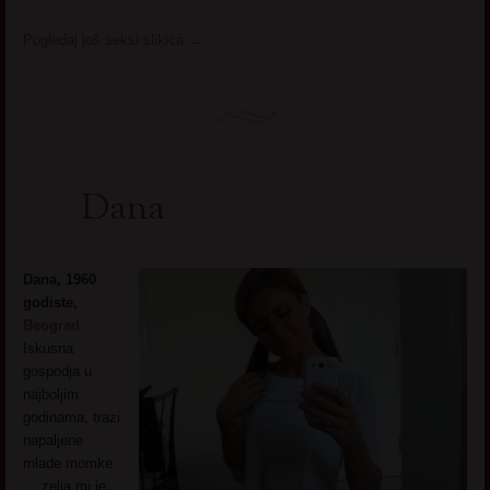
Pogledaj još seksi slikica
→
Dana
Dana, 1960
godiste,
Beograd
Iskusna
gospodja u
najboljim
godinama, trazi
napaljene
mlade momke
… zelja mi je