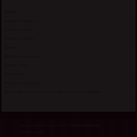
Kontakt
Kupovina 10 minuta
Kupovina 30 minuta
Kupovina 60 minuta
Matorke
Matorke za upoznavanje
Pravilnik i uslovi
Sexy Adresar
Starije dame za avanturu
Zasto starije zene tvrde da vise uzivaju u seksu nego u mladosti?
Proudly powered by WordPress
|
Theme: Bouquet by
WordPress.com
.