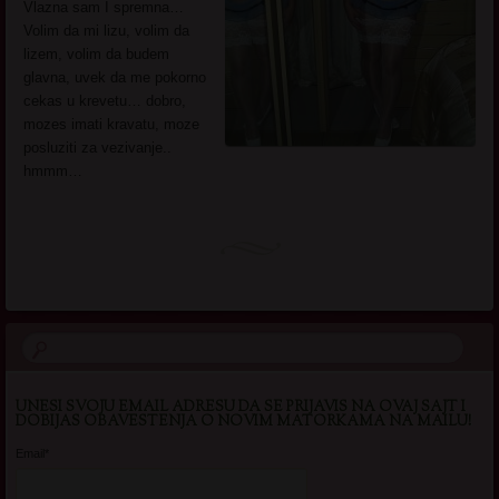
Vlazna sam I spremna…
Volim da mi lizu, volim da
lizem, volim da budem
glavna, uvek da me pokorno
cekas u krevetu… dobro,
mozes imati kravatu, moze
posluziti za vezivanje..
hmmm…
UNESI SVOJU EMAIL ADRESU DA SE PRIJAVIS NA OVAJ SAJT I
DOBIJAS OBAVESTENJA O NOVIM MATORKAMA NA MAILU!
Email*