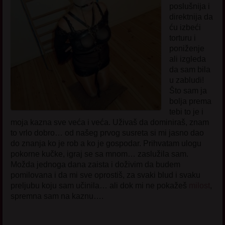
poslušnija i
direktnija da
ću izbeći
torturu i
poniženje
ali izgleda
da sam bila
u zabludi!
Što sam ja
bolja prema
tebi to je i
moja kazna sve veća i veća. Uživaš da dominiraš, znam
to vrlo dobro… od našeg prvog susreta si mi jasno dao
do znanja ko je rob a ko je gospodar. Prihvatam ulogu
pokorne kučke, igraj se sa mnom… zaslužila sam.
Možda jednoga dana zaista i doživim da budem
pomilovana i da mi sve oprostiš, za svaki blud i svaku
preljubu koju sam učinila… ali dok mi ne pokažeš
milost
,
spremna sam na kaznu….