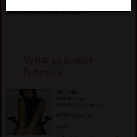
trazim avanture. Vidite me, javite se … Pa da se dogovorimo sta
i kako. Za pocetak moze hot dopisivanje.
Volim 49 godina
Požarevac
IME:
Smilja
GODINE:
49 god
ZANIMANJE:
Sekretarica
MESTO:
Pozarevac
OPIS: