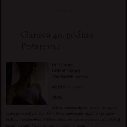
Garava 40. godina
Požarevac
IME:
Garava
GODINE:
40 god
ZANIMANJE:
frizerka
MESTO:
Pozarevac
OPIS:
Udata, zapostavljena. Trazim nekog za
razmenu vrucih poruka. Volim da se samozadovoljavam i to cinim
razlicitim predmetima. Parfem nivea me najvise podseca na oblik koji
ja zelim u sebi. Hajde javi se i probudi mi mastu …