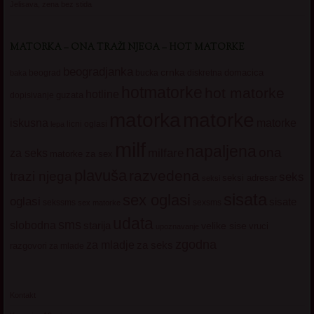
Jelisava, zena bez stida
MATORKA – ONA TRAŽI NJEGA – HOT MATORKE
beogradjanka
crnka
domacica
beograd
baka
bucka
diskretna
hotmatorke
hot matorke
hotline
guzata
dopisivanje
matorke
matorka
iskusna
matorke
licni oglasi
lepa
milf
napaljena
ona
milfare
za seks
matorke za sex
plavuša
razvedena
trazi njega
seks
seksi adresar
seksi
sisata
sex oglasi
oglasi
sisate
sekssms
sexsms
sex matorke
udata
sms
slobodna
starija
velike sise
vruci
upoznavanje
zgodna
za mladje
za seks
razgovori
za mlade
Kontakt