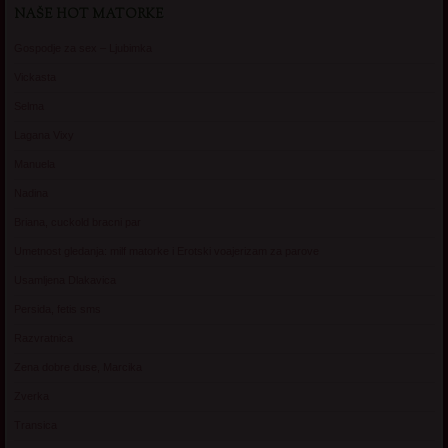
NAŠE HOT MATORKE
Gospodje za sex – Ljubimka
Vickasta
Selma
Lagana Vixy
Manuela
Nadina
Briana, cuckold bracni par
Umetnost gledanja: milf matorke i Erotski voajerizam za parove
Usamljena Dlakavica
Persida, fetis sms
Razvratnica
Zena dobre duse, Marcika
Zverka
Transica