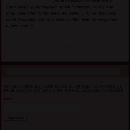
Volim da kucam i da se tucam
Verna nisam, pohotna jesam. Imam 3 vibratora, i oni me ne
mogu zadovoljiti. Volim meso da osetim … Volim da liznem,
volim da pipnem, volim da osetim .. Ako nesto od ovoga volis i
ti, javi mi se
UNESI SVOJU EMAIL ADRESU DA SE PRIJAVIS NA OVAJ SAJT I
DOBIJAS OBAVESTENJA O NOVIM MATORKAMA NA MAILU!
Email*