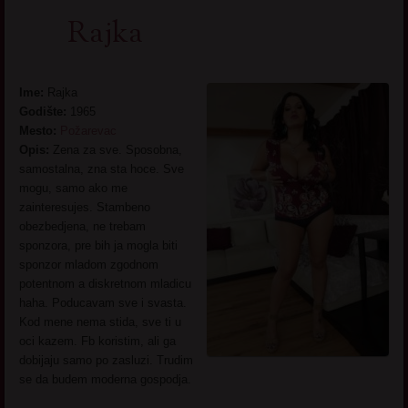
Rajka
Ime:
Rajka
Godište:
1965
Mesto:
Požarevac
Opis:
Zena za sve. Sposobna,
samostalna, zna sta hoce. Sve
mogu, samo ako me
zainteresujes. Stambeno
obezbedjena, ne trebam
sponzora, pre bih ja mogla biti
sponzor mladom zgodnom
potentnom a diskretnom mladicu
haha. Poducavam sve i svasta.
Kod mene nema stida, sve ti u
oci kazem. Fb koristim, ali ga
dobijaju samo po zasluzi. Trudim
se da budem moderna gospodja.