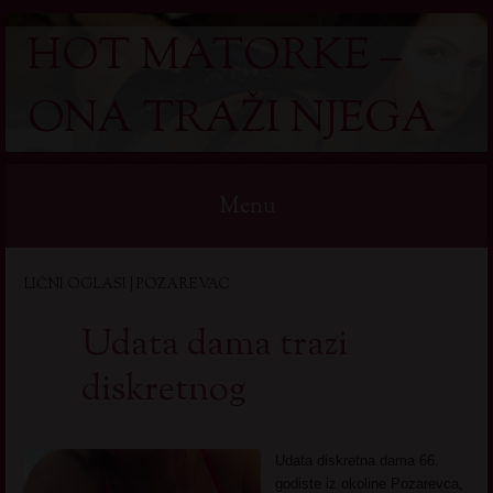
HOT MATORKE –
ONA TRAŽI NJEGA
Menu
Skip
LIČNI OGLASI | POZAREVAC
to
content
Udata dama trazi
diskretnog
Udata diskretna dama 66.
godiste iz okoline Pozarevca,