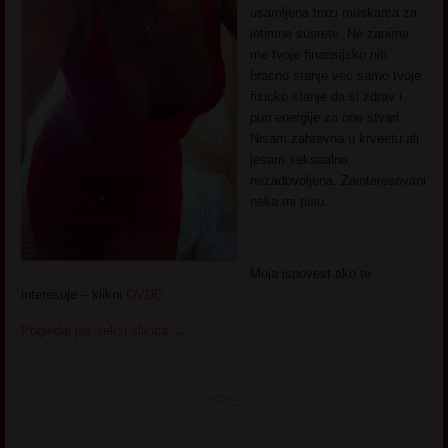
usamljena trazi muskarca za
intimne susrete. Ne zanima
me tvoje finansijsko niti
bracno stanje vec samo tvoje
fizicko stanje da si zdrav i
pun energije za one stvari.
Nisam zahtevna u krveetu ali
jesam seksualno
nezadovoljena. Zainteresovani
neka mi pisu.
Moja ispovest ako te
interesuje – klikni
OVDE
Pogledaj još seksi slikica
→