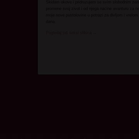
Skidam okove i pridruzujem se svim slobodnim zen
promene svoj zivot i od njega nacine avanturu za n
moje nove pustolovine u potrazi za divljom i vrelom
dana.
Pogledaj još seksi slikica
→