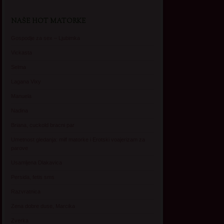
NAŠE HOT MATORKE
Gospodje za sex – Ljubimka
Vickasta
Selma
Lagana Vixy
Manuela
Nadina
Briana, cuckold bracni par
Umetnost gledanja: milf matorke i Erotski voajerizam za
parove
Usamljena Dlakavica
Persida, fetis sms
Razvratnica
Zena dobre duse, Marcika
Zverka