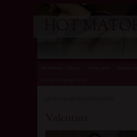
HOT MATOR
STARIJE DAME SPREMNE ZA AKCIJU
Skip
Hot Matorke – Glavna
Starije zene
Matorke za
to
Kontakt – copyright issue
content
LIČNI OGLASI | SLOBODNA ŽENA
Valentina