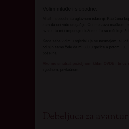
Volim mlađe i slobodne.
Mlađi i slobodni su uglavnom iskreniji. Kao žena k
sam da oni vide drugačije. Oni me zovu mačkom, mil
hvale i to mi i imponuje i loži me. To su reči koje 
Kada sebe vidim u ogledalu ja se nasmejem, ali još 
od njih samo žele da mi uđu u gaćice a potom i u… 
poželjna.
Ako me smatraš poželjnom klikni OVDE i tu uz m
zgodnom, privlačnom.
Debeljuca za avantu