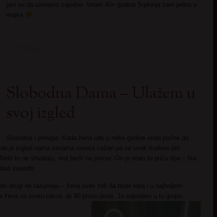
javi se da uzivamo zajedno. Imam 40+ godina Srpkinja sam jedna u
majke
Slobodna Dama – Ulažem u
svoj izgled
Slobodna i prelepa. Kada žena uđe u neke godine onda počne da
o da je izgled nama ženama veoma važan pa se uvek trudimo biti
eki to ne shvataju, moj bivši na primer. On je imao tu priču tipa – šta
ebaš zavoditi.
neki drugi ne razumeju – žena uvek želi da bude lepa i u najboljem
a žena na svetu takva, ali 90 posto jeste. Ja sapadam u tu grupu.