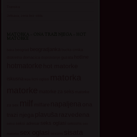
Transica
Jelisava, zena bez stida
MATORKA – ONA TRAŽI NJEGA – HOT
MATORKE
beogradjanka
crnka
beograd
baka
bucka
hotline
domacica
guzata
dopisivanje
diskretna
hotmatorke
hot matorke
matorka
iskusna
licni oglasi
lepa
matorke
matorke za seks
matorke
milf
napaljena
ona
milfare
za sex
plavuša
razvedena
trazi njega
seks oglasi
seksi adresar
sekssms
seksi
sex
sisata
sex oglasi
sexsms
matorke