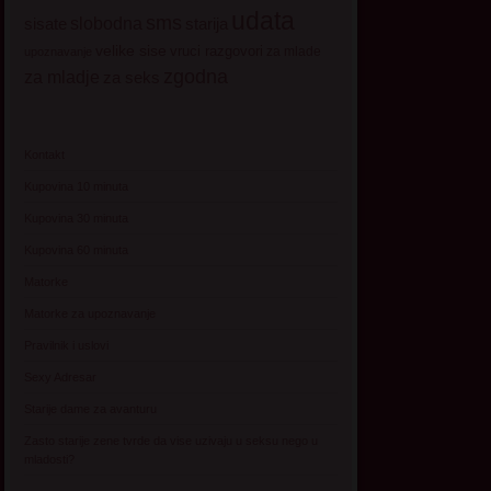
udata
sms
sisate
slobodna
starija
velike sise
vruci razgovori
za mlade
upoznavanje
zgodna
za mladje
za seks
Kontakt
Kupovina 10 minuta
Kupovina 30 minuta
Kupovina 60 minuta
Matorke
Matorke za upoznavanje
Pravilnik i uslovi
Sexy Adresar
Starije dame za avanturu
Zasto starije zene tvrde da vise uzivaju u seksu nego u
mladosti?