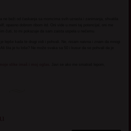
oja ne beži od ćaskanja sa momcima svih uzrasta i zanimanja, shvatila
f, opasno dobrom ribom itd. Oni vide u meni taj potencijal, oni me
želim čuti, to mi pokazuje da sam zaista uspela u nečemu.
je lepše kada te drugi vidi i pohvali. Ne, nisam naivna i znam da mnogi
Ali šta je tu loše? Ne može svaka sa 50 i kusur da se pohvali da je
oje slike imaš i moj oglas.
Javi se ako me smatraš lepom,
ru