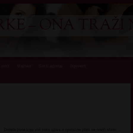
KE – ONA TRAŽI 
 seks
Matorke
Seksi adresar
Ispovesti
Debela zena koja voli seks uziva u njemu ne plasi se novih stvari …