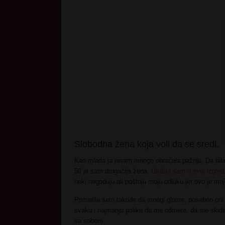
Slobodna žena koja voli da se sredi.
Kao mlada ja nisam mnogo obraćala pažnju. Da bila s
50 ja sam drugačija žena.
Uložila sam u svoj izgled
neki negoduju ali poštuju moju odluku jer ovo je moj
Primetila sam takođe da mnogi glume, posebno oni zau
svaku i najmanju priliku da me odmere, da me skida
sa sobom.