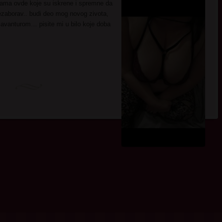
ama ovde koje su iskrene i spremne da
ezaborav.. budi deo mog novog zivota,
 avanturom… pisite mi u bilo koje doba