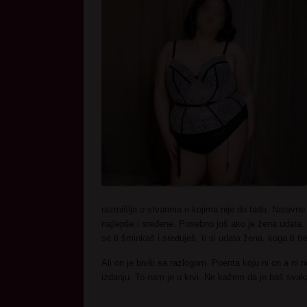
razmišlja o stvarima o kojima nije do tada. Naravn
najlepše i sređene. Posebno još ako je žena udata. N
se ti šminkaš i sređuješ, ti si udata žena, koga ti tr
Ali on je bivši sa razlogom. Poenta koju ni on a ni 
izdanju. To nam je u krvi. Ne kažem da je baš svak