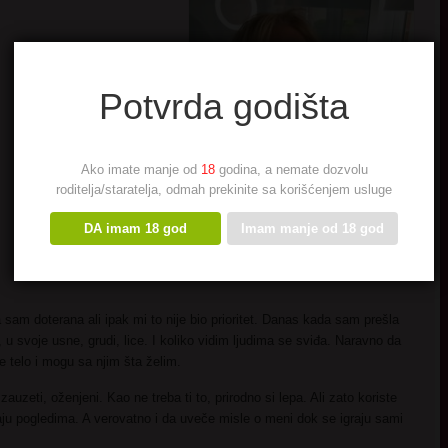
Potvrda godišta
Ako imate manje od
18
godina, a nemate dozvolu
roditelja/staratelja, odmah prekinite sa korišćenjem usluge
DA imam 18 god
Imam manje od 18 god
am doterana ali ipak mi to nije bio prioritet. Danas kada sam prešla
, u svoje usne, grudi, lice. I koliko vidim ljudima se sviđa. Naravno da
e telo i mogu sa njim šta želim.
zeti, oženjeni. Kao ne treba ti to, prirodno si lepa. Ali zato koriste
ju pogledima. A verovatno i da uveče misle o meni dok se igraju sami