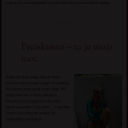
vam je da ne propuštate za sutra ono što možete učiniti danas.
Preiskusna – to je moja
moc
Kada me ljudi pitaju koja je moja
najveca vrlina moja snaga svi ocekuju
da kazem moje grudi moje noge. Ali
moja moc lezi u mom iskustvu.
Iskustvo mi omogucava da znam
tacno sta zelim i sta volim… a takodje
znam i sta treba da uradim da
zadovoljim muskarca.