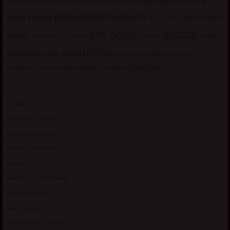
milfare
za seks
matorke za sex
plavuša
razvedena
trazi njega
seks
seksi adresar
seksi
sisata
sex oglasi
oglasi
sisate
sekssms
sexsms
sex matorke
udata
sms
slobodna
starija
velike sise
vruci
upoznavanje
zgodna
za mladje
za seks
razgovori
za mlade
Kontakt
Kupovina 10 minuta
Kupovina 30 minuta
Kupovina 60 minuta
Matorke
Matorke za upoznavanje
Pravilnik i uslovi
Sexy Adresar
Starije dame za avanturu