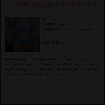
Sanja 39 godina Sombor
IME:
Sanja
GODINE:
39 god
ZANIMANJE:
domacica, nezaposlena,
pravnik po struci
MESTO:
Sombor
OPIS:
Vrlo druzeljubiva, otovorena, veselog karaktera. Posebno
ponosna na svoje grudi. Volim sto su velike. One su za mene
najzesca erogena zona. Paaa ko misli da moze da izadje na kraj
sa njima i samnom neka pusti porukicu