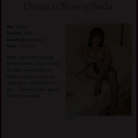
Dunja iz Novog Sada
Ime
: Dunja
Godiste
: 1969
Zanimanje
: kuvarica
Grad
:
Novi Sad
Opis
: Trazim nekog da ga
nacisto izludim. Znam svasta
da radim, nisam stidljiva.
Prednost mi je to sto imam
velike grudi, a znam da te to
pali … Telefon u ruke i pisi mi
sta bi mi sve radio