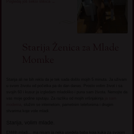
Pogledaj još seksi slikica
→
Starija Ženica za Mlade
Momke
Starija ali ne bih rekla da je tek sada došlo mojih 5 minuta. Ja uživam
u svom životu od početka pa do dan danas. Prosto volim život i sa
svojih 60 i kusur ja izgledam mladoliko i puna sam života. Nemojte da
vas moje godine sputaju. Za razliku od mojih vršnjakinja
ja sam
moderna
, služim se internetom, pametnim telefonima i drugim
stvarima koje vole mladi.
Starija, volim mlade.
Ehhhh mladi… ma nisam ja neka usedela baba koja kuka za svojom