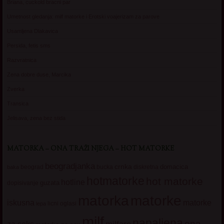
Briana, cuckold bracni par
Umetnost gledanja: milf matorke i Erotski voajerizam za parove
Usamljena Dlakavica
Persida, fetis sms
Razvratnica
Zena dobre duse, Marcika
Zverka
Transica
Jelisava, zena bez stida
MATORKA – ONA TRAŽI NJEGA – HOT MATORKE
beogradjanka
crnka
domacica
beograd
baka
bucka
diskretna
hotmatorke
hot matorke
hotline
guzata
dopisivanje
matorke
matorka
iskusna
matorke
licni oglasi
lepa
milf
napaljena
ona