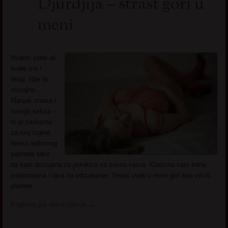
Djurdjija – strast gori u
meni
Hvalim sebe ali
hvale me i
drugi. Nije to
slucajno.
Manjak stresa i
mnogo seksa –
to je zasluzno
za moj izgled.
Nema redovnog
partnera tako
da sam dostupna za porukice sa svima vama. Klasicna sam zena
jednostavna i laka za odrzavanje. Strast uvek u meni gori kao veciti
plamen.
Pogledaj još seksi slikica
→