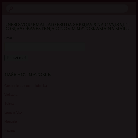
UNESI SVOJU EMAIL ADRESU DA SE PRIJAVIS NA OVAJ SAJT I
DOBIJAS OBAVESTENJA O NOVIM MATORKAMA NA MAILU!
Email*
NAŠE HOT MATORKE
Gospodje za sex – Ljubimka
Vickasta
Selma
Lagana Vixy
Manuela
Nadina