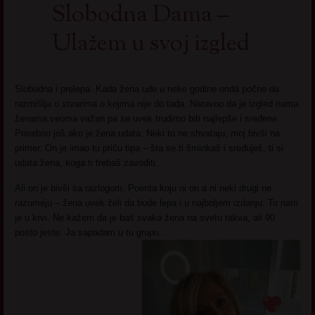
Slobodna Dama –
Ulažem u svoj izgled
Slobodna i prelepa. Kada žena uđe u neke godine onda počne da
razmišlja o stvarima o kojima nije do tada. Naravno da je izgled nama
ženama veoma važan pa se uvek trudimo biti najlepše i sređene.
Posebno još ako je žena udata. Neki to ne shvataju, moj bivši na
primer. On je imao tu priču tipa – šta se ti šminkaš i sređuješ, ti si
udata žena, koga ti trebaš zavoditi.
Ali on je bivši sa razlogom. Poenta koju ni on a ni neki drugi ne
razumeju – žena uvek želi da bude lepa i u najboljem izdanju. To nam
je u krvi. Ne kažem da je baš svaka žena na svetu takva, ali 90
posto jeste. Ja sapadam u tu grupu.