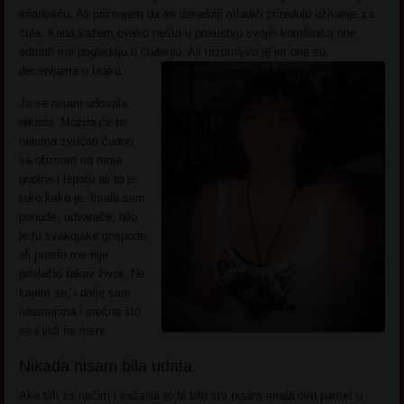
mladošću. Ali priznajem da mi današnji mladići priređuju uživanje za
čula. Kada kažem ovako nešto u prisustvu svojih komšinica one
odmah me pogledaju u čuđenju. Ali razumljivo je jer one su
decenijama u braku.
Ja se nisam udavala
nikada. Možda će to
nekima zvučati čudno
sa obzirom na moje
godine i lepotu ali to je
tako kako je. Imala sam
ponude, udvarače, bilo
je tu svakojake gospode
ali prosto me nije
privlačio takav život. Ne
kajem se, i dalje sam
nasmejana i srećna što
se i vidi na meni.
Nikada nisam bila udata.
Ako bih za nečim i zažalila to bi bilo što nisam imala ovu pamet u