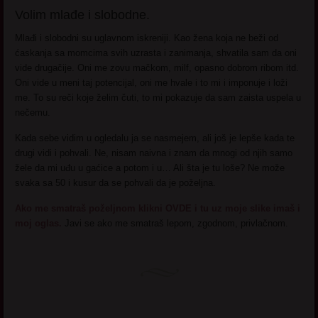
Volim mlađe i slobodne.
Mlađi i slobodni su uglavnom iskreniji. Kao žena koja ne beži od
ćaskanja sa momcima svih uzrasta i zanimanja, shvatila sam da oni
vide drugačije. Oni me zovu mačkom, milf, opasno dobrom ribom itd.
Oni vide u meni taj potencijal, oni me hvale i to mi i imponuje i loži
me. To su reči koje želim čuti, to mi pokazuje da sam zaista uspela u
nečemu.
Kada sebe vidim u ogledalu ja se nasmejem, ali još je lepše kada te
drugi vidi i pohvali. Ne, nisam naivna i znam da mnogi od njih samo
žele da mi uđu u gaćice a potom i u… Ali šta je tu loše? Ne može
svaka sa 50 i kusur da se pohvali da je poželjna.
Ako me smatraš poželjnom klikni OVDE i tu uz moje slike imaš i
moj oglas.
Javi se ako me smatraš lepom, zgodnom, privlačnom.