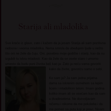
Starija ali mladolika
Sve kreće iz glave, zato i kažem da ja jesam Starija ali sam pozitivna
radosna i veoma mladolika. Nema smisla da ubeđujem ljude u nešto
što oni ne žele da čuju. Oni, posebno moje godište i stariji, kao da su
izgubili tu iskru mladosti. Kao da žele da se osete staro i umorno
umesto da budu puni života baš kao ja. Zato ja neću vama govoriti
kako da živite, govoriću samo o sebi.
Ko sam ja? Ja sam jedna prijatna
dama sa iskrenim osmehom sa lepim
licem i mladolikim telom. Imam godina
koliko imam ali se osećam kao da sam
u dvadesetima. Ne dozvoljavam
ničemu i nikome da me pokoleba i da
me pomeri sa puta koji je pravi. Nisam