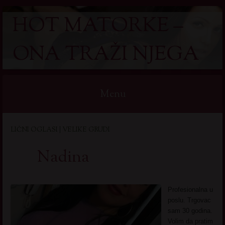
HOT MATORKE –
ONA TRAŽI NJEGA
Menu
Skip
LIČNI OGLASI | VELIKE GRUDI
to
content
Nadina
Profesionalna u
poslu. Trgovac
sam 30 godina.
Volim da pratim