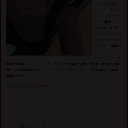
modu da se
sredim i da
uvek budem u
najboljem
izdanju
Sa
muskarcima se
uglavnom dobro
slazem. Imala
sam losa i
dobra iskustva
kao i svaka druga lepa zena.
Svesna sam moci koje moje telo ima
ali je ne koristim samo u svoju korist. Vazno mi je da hemija i strast
budu obostrani.
Pogledaj još seksi slikica
→