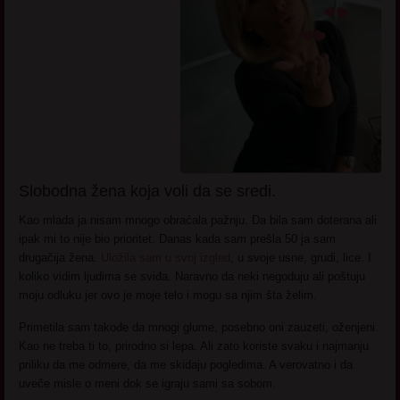
Slobodna žena koja voli da se sredi.
Kao mlada ja nisam mnogo obraćala pažnju. Da bila sam doterana ali
ipak mi to nije bio prioritet. Danas kada sam prešla 50 ja sam
drugačija žena.
Uložila sam u svoj izgled
, u svoje usne, grudi, lice. I
koliko vidim ljudima se sviđa. Naravno da neki negoduju ali poštuju
moju odluku jer ovo je moje telo i mogu sa njim šta želim.
Primetila sam takođe da mnogi glume, posebno oni zauzeti, oženjeni.
Kao ne treba ti to, prirodno si lepa. Ali zato koriste svaku i najmanju
priliku da me odmere, da me skidaju pogledima. A verovatno i da
uveče misle o meni dok se igraju sami sa sobom.