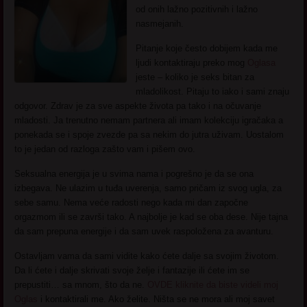
od onih lažno pozitivnih i lažno
nasmejanih.
Pitanje koje često dobijem kada me
ljudi kontaktiraju preko mog
Oglasa
jeste – koliko je seks bitan za
mladolikost. Pitaju to iako i sami znaju
odgovor. Zdrav je za sve aspekte života pa tako i na očuvanje
mladosti. Ja trenutno nemam partnera ali imam kolekciju igračaka a
ponekada se i spoje zvezde pa sa nekim do jutra uživam. Uostalom
to je jedan od razloga zašto vam i pišem ovo.
Seksualna energija je u svima nama i pogrešno je da se ona
izbegava. Ne ulazim u tuđa uverenja, samo pričam iz svog ugla, za
sebe samu. Nema veće radosti nego kada mi dan započne
orgazmom ili se završi tako. A najbolje je kad se oba dese. Nije tajna
da sam prepuna energije i da sam uvek raspoložena za avanturu.
Ostavljam vama da sami vidite kako ćete dalje sa svojim životom.
Da li ćete i dalje skrivati svoje želje i fantazije ili ćete im se
prepustiti… sa mnom, što da ne.
OVDE kliknite da biste videli moj
Oglas
i kontaktirali me. Ako želite. Ništa se ne mora ali moj savet