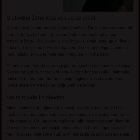
Slobodna žena koja voli da se sredi.
Kao mlada ja nisam mnogo obraćala pažnju. Da bila sam doterana ali
ipak mi to nije bio prioritet. Danas kada sam prešla 50 ja sam
drugačija žena.
Uložila sam u svoj izgled
, u svoje usne, grudi, lice. I
koliko vidim ljudima se sviđa. Naravno da neki negoduju ali poštuju
moju odluku jer ovo je moje telo i mogu sa njim šta želim.
Primetila sam takođe da mnogi glume, posebno oni zauzeti, oženjeni.
Kao ne treba ti to, prirodno si lepa. Ali zato koriste svaku i najmanju
priliku da me odmere, da me skidaju pogledima. A verovatno i da
uveče misle o meni dok se igraju sami sa sobom.
Volim mlađe i slobodne.
Mlađi i slobodni su uglavnom iskreniji. Kao žena koja ne beži od
ćaskanja sa momcima svih uzrasta i zanimanja, shvatila sam da oni
vide drugačije. Oni me zovu mačkom, milf, opasno dobrom ribom itd.
Oni vide u meni taj potencijal, oni me hvale i to mi i imponuje i loži
me. To su reči koje želim čuti, to mi pokazuje da sam zaista uspela u