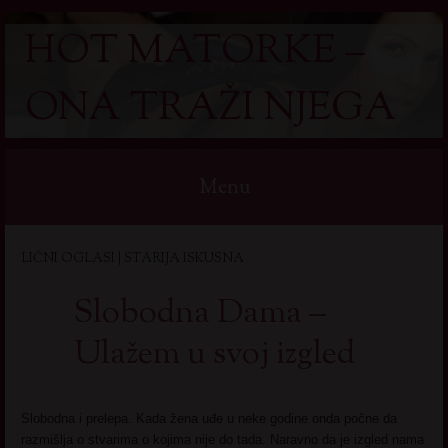
HOT MATORKE –
ONA TRAŽI NJEGA
Menu
Skip
LIČNI OGLASI | STARIJA ISKUSNA
to
content
Slobodna Dama –
Ulažem u svoj izgled
Slobodna i prelepa. Kada žena uđe u neke godine onda počne da
razmišlja o stvarima o kojima nije do tada. Naravno da je izgled nama