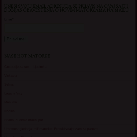
UNESI SVOJU EMAIL ADRESU DA SE PRIJAVIS NA OVAJ SAJT I
DOBIJAS OBAVESTENJA O NOVIM MATORKAMA NA MAILU!
Email*
NAŠE HOT MATORKE
Gospodje za sex – Ljubimka
Vickasta
Selma
Lagana Vixy
Manuela
Nadina
Briana, cuckold bracni par
Umetnost gledanja: milf matorke i Erotski voajerizam za parove