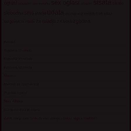
sisata
sex oglasi
oglasi
sisate
sekssms
sexsms
sex matorke
udata
sms
slobodna
starija
velike sise
vruci
upoznavanje
zgodna
za mladje
za seks
razgovori
za mlade
Kontakt
Kupovina 10 minuta
Kupovina 30 minuta
Kupovina 60 minuta
Matorke
Matorke za upoznavanje
Pravilnik i uslovi
Sexy Adresar
Starije dame za avanturu
Zasto starije zene tvrde da vise uzivaju u seksu nego u mladosti?