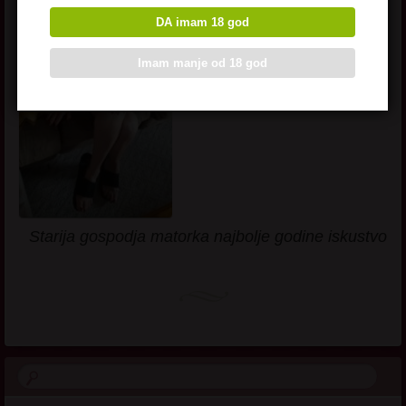
mojim rukama si siguran i doziveces
DA imam 18 god
eksploziju zadovoljstva.
Imam manje od 18 god
Starija gospodja matorka najbolje godine iskustvo