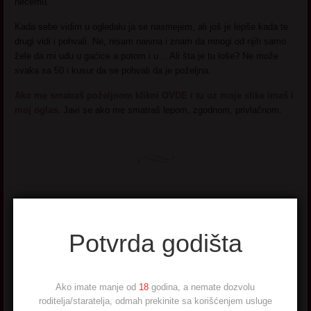
nečemu.
Kada sebe vidim u ogledalu ja se nasmejem, ali još je lepše kada te
drugi vidi i pohvali. Ne, nisam naivna i znam da mnogi od njih samo
žele da mi uđu u gaćice a potom i u… Ali šta je tu loše? Ne može
svaka sa 50 i kusur da se pohvali da je poželjna.
Ako me smatraš poželjnom klikni OVDE i tu uz moje slike imaš i
moj oglas.
Javi se ako me smatraš lepom, zgodnom, privlačnom.
Viora
Potvrda godišta
Starija gospodja matorka najbolje godine iskustvo.
Ja sam ti idealna
kombinacija za tebe! Ovde
si
jer volis
Ako imate manje od
18
godina, a nemate dozvolu
Matorke, a ja to jesam <3 Senzualni
roditelja/staratelja, odmah prekinite sa korišćenjem usluge
spoj najboljih godina i iskustva .. U