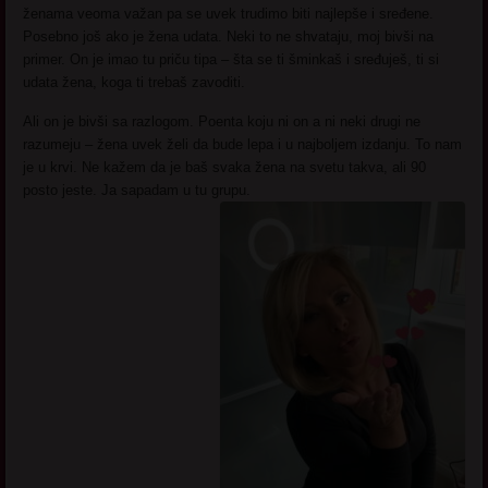
ženama veoma važan pa se uvek trudimo biti najlepše i sređene.
Posebno još ako je žena udata. Neki to ne shvataju, moj bivši na
primer. On je imao tu priču tipa – šta se ti šminkaš i sređuješ, ti si
udata žena, koga ti trebaš zavoditi.
Ali on je bivši sa razlogom. Poenta koju ni on a ni neki drugi ne
razumeju – žena uvek želi da bude lepa i u najboljem izdanju. To nam
je u krvi. Ne kažem da je baš svaka žena na svetu takva, ali 90
posto jeste. Ja sapadam u tu grupu.