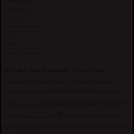
Usamljena Dlakavica
Persida, fetis sms
Razvratnica
Zena dobre duse, Marcika
Zverka
Transica
Jelisava, zena bez stida
MATORKA – ONA TRAŽI NJEGA – HOT MATORKE
beogradjanka
crnka
domacica
beograd
baka
bucka
diskretna
hotmatorke
hot matorke
hotline
guzata
dopisivanje
matorke
matorka
iskusna
matorke
licni oglasi
lepa
milf
napaljena
ona
milfare
za seks
matorke za sex
plavuša
razvedena
trazi njega
seks
seksi adresar
seksi