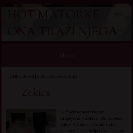
HOT MATORKE –
ONA TRAŽI NJEGA
Menu
Skip
LIČNI OGLASI | ZENE ZA SEX SRBIJA
to
content
Zokica
Seksi adresar Oglas:
Kragujevac – Zokica , 55, Udovica
Baba? Možda za unučad. Za tebe
sam razuzdana, divlja i gladna života.