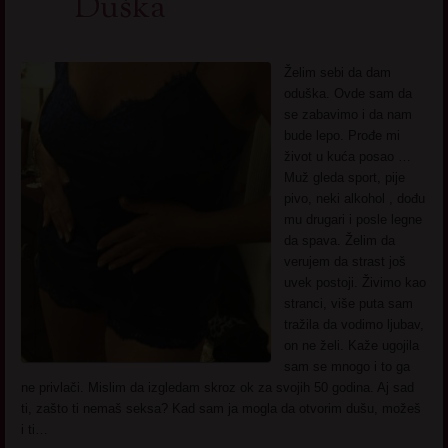
Duška
Želim sebi da dam
oduška. Ovde sam da
se zabavimo i da nam
bude lepo. Prođe mi
život u kuća posao …
Muž gleda sport, pije
pivo, neki alkohol , dođu
mu drugari i posle legne
da spava. Želim da
verujem da strast još
uvek postoji. Živimo kao
stranci, više puta sam
tražila da vodimo ljubav,
on ne želi. Kaže ugojila
sam se mnogo i to ga
ne privlači. Mislim da izgledam skroz ok za svojih 50 godina. Aj sad
ti, zašto ti nemaš seksa? Kad sam ja mogla da otvorim dušu, možeš
i ti…