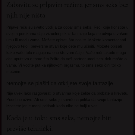
Zabavite se prljavim rečima jer sms seks bez
njih nije ništa.
Prljave reču su svetlo vodilja za dobar sms seks. Reči koje koristite u
svojim porukama daju vizuelni prikaz fantazije koja se odvija u vašem
umu ili među vama. Možete opisati šta nosite. Možete komentarisati
njegovo telo i perverzne stvari koje ćete mu učiniti. Možete opisati
kako vaše telo reaguje na ono što vam šalje. Vaše reči takođe mogu
dati uputstva o tome šta želite da vaš partner uradi sebi dok mašta o
vama. Vi vodite put ka njihovom orgazmu, to sms seks čini toliko
moćnim.
Nemojte se plašiti da otkrijete svoje fantazije.
Nije uvek lako razgovarati o stvarima koje želite da probate u krevetu.
Posebno uživo. Ali sms seks je savršena prilika da svoje fantazije
iznesete jer je manji pritisak kada niko ne bulji u vas.
Kada je u toku sms seks, nemojte biti
previše tehnički.