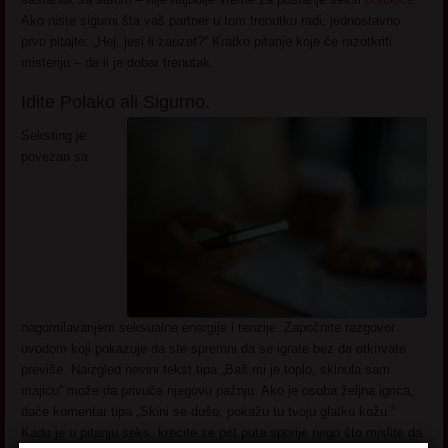
Ako niste sigurni šta vaš partner u tom trenutku radi, jednostavno
prvo pitajte: „Hej, jesi li zauzet?“ Kratko pitanje koje će razotkriti
misteriju – da li je dobar trenutak.
Idite Polako ali Sigurno.
Seksting je
povezan sa
nagomilavanjem seksualne energije i tenzije. Započnite razgovor
uvodom koji pokazuje da ste spremni da se igrate bez da otkrivate
previše. Naizgled nevini tekst tipa „Baš mi je toplo, skinula sam
majicu“ može da privuče njegovu pažnju. Ako je osoba željna igrica,
daće komentar tipa „Skini se dušo, pokažu tu tvoju glatku kožu.“
Kada je u pitanju seks, krećite se pet puta sporije nego što mislite da