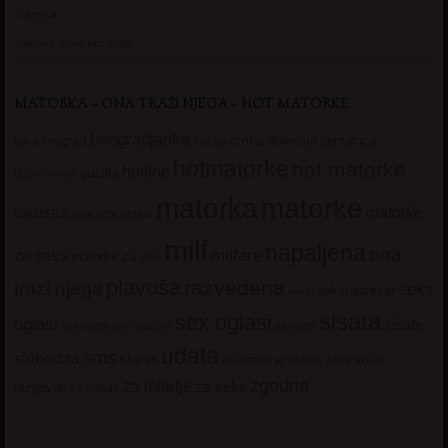
Transica
Jelisava, zena bez stida
MATORKA – ONA TRAŽI NJEGA – HOT MATORKE
beogradjanka
crnka
domacica
beograd
baka
bucka
diskretna
hotmatorke
hot matorke
hotline
guzata
dopisivanje
matorke
matorka
iskusna
matorke
licni oglasi
lepa
milf
napaljena
ona
milfare
za seks
matorke za sex
plavuša
razvedena
trazi njega
seks
seksi adresar
seksi
sisata
sex oglasi
oglasi
sisate
sekssms
sexsms
sex matorke
udata
sms
slobodna
starija
velike sise
vruci
upoznavanje
zgodna
za mladje
za seks
razgovori
za mlade