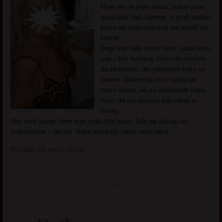
Moje telo je puno mesa, butine pune,
guza koja traži šamare, a grudi padaju
pravo na tvoja usta kad me oboriš na
krevet.
Dugo sam bila mirna i tiha, sada želim
sve – bez kočnica. Hoću da stenjem,
da se tresem, da zaboravim kako se
zovem. Diskrecija mi je važna jer
imam unuke, ali iza zatvorenih vrata
želim da me razvališ kao nikad u
životu.
Ako voliš punije žene koje znaju šta hoće i žele da uživaju do
maksimuma – javi se. Neka ovo bude samo naša tajna
Pogledaj još seksi slikica
→