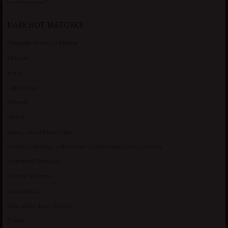
NAŠE HOT MATORKE
Gospodje za sex – Ljubimka
Vickasta
Selma
Lagana Vixy
Manuela
Nadina
Briana, cuckold bracni par
Umetnost gledanja: milf matorke i Erotski voajerizam za parove
Usamljena Dlakavica
Persida, fetis sms
Razvratnica
Zena dobre duse, Marcika
Zverka