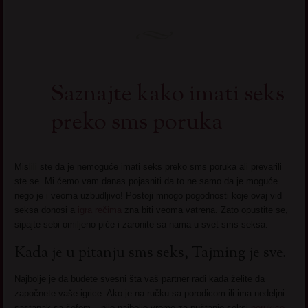
Saznajte kako imati seks
preko sms poruka
Mislili ste da je nemoguće imati seks preko sms poruka ali prevarili
ste se. Mi ćemo vam danas pojasniti da to ne samo da je moguće
nego je i veoma uzbudljivo! Postoji mnogo pogodnosti koje ovaj vid
seksa donosi a
igra rečima
zna biti veoma vatrena. Zato opustite se,
sipajte sebi omiljeno piće i zaronite sa nama u svet sms seksa.
Kada je u pitanju sms seks, Tajming je sve.
Najbolje je da budete svesni šta vaš partner radi kada želite da
započnete vaše igrice. Ako je na ručku sa porodicom ili ima nedeljni
sastanak sa šefom – nije najbolje vreme za puštanje seksi
porukice
.