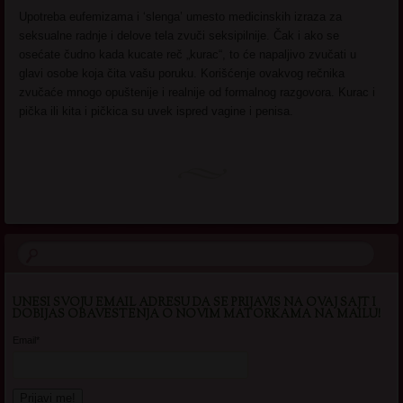
Upotreba eufemizama i ‘slenga’ umesto medicinskih izraza za
seksualne radnje i delove tela zvuči seksipilnije. Čak i ako se
osećate čudno kada kucate reč „kurac“, to će napaljivo zvučati u
glavi osobe koja čita vašu poruku. Korišćenje ovakvog rečnika
zvučaće mnogo opuštenije i realnije od formalnog razgovora. Kurac i
pička ili kita i pičkica su uvek ispred vagine i penisa.
UNESI SVOJU EMAIL ADRESU DA SE PRIJAVIS NA OVAJ SAJT I
DOBIJAS OBAVESTENJA O NOVIM MATORKAMA NA MAILU!
Email*