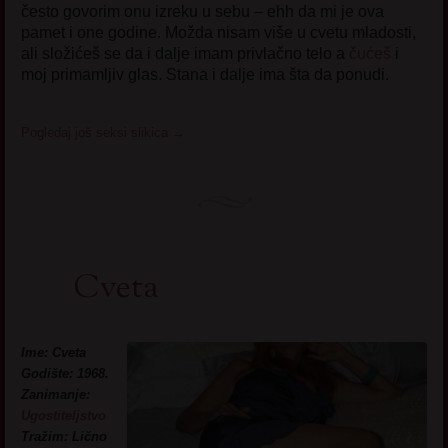
često govorim onu izreku u sebu – ehh da mi je ova
pamet i one godine. Možda nisam više u cvetu mladosti,
ali složićeš se da i dalje imam privlačno telo a
čućeš
i
moj primamljiv glas. Stana i dalje ima šta da ponudi.
Pogledaj još seksi slikica
→
Cveta
Ime: Cveta
Godište: 1968.
Zanimanje:
Ugostiteljstvo
Tražim: Lično