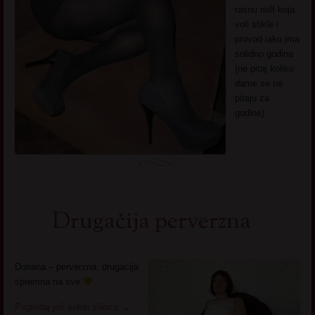
rasnu milf koja
voli stikle i
provod iako ima
solidno godina
(ne pitaj koliko
dame se ne
pitaju za
godine)
Drugačija perverzna
Doriana – perverzna, drugacija
spremna na sve
Pogledaj još seksi slikica
→