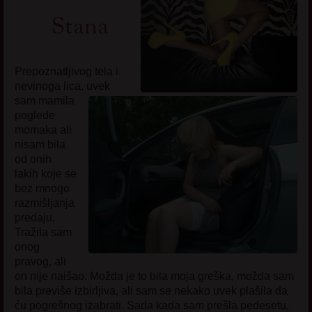
Stana
Prepoznatljivog tela i
nevinoga lica, uvek
sam mamila
poglede
momaka ali
nisam bila
od onih
lakih koje se
bez mnogo
razmišljanja
predaju.
Tražila sam
onog
pravog, ali
on nije naišao. Možda je to bila moja greška, možda sam
bila previše izbirljiva, ali sam se nekako uvek plašila da
ću pogrešnog izabrati. Sada kada sam prešla pedesetu,