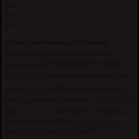
Zverka
Transica
Jelisava, zena bez stida
MATORKA – ONA TRAŽI NJEGA – HOT MATORKE
beogradjanka
crnka
domacica
beograd
baka
bucka
diskretna
hotmatorke
hot matorke
hotline
guzata
dopisivanje
matorke
matorka
iskusna
matorke
licni oglasi
lepa
milf
napaljena
ona
milfare
za seks
matorke za sex
plavuša
razvedena
trazi njega
seks
seksi adresar
seksi
sisata
sex oglasi
oglasi
sisate
sekssms
sexsms
sex matorke
udata
sms
slobodna
starija
velike sise
vruci
upoznavanje
zgodna
za mladje
za seks
razgovori
za mlade