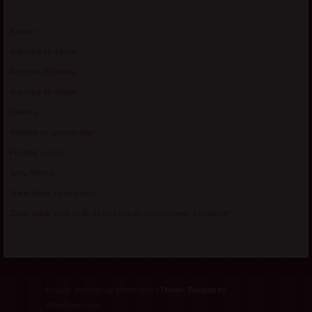
Kontakt
Kupovina 10 minuta
Kupovina 30 minuta
Kupovina 60 minuta
Matorke
Matorke za upoznavanje
Pravilnik i uslovi
Sexy Adresar
Starije dame za avanturu
Zasto starije zene tvrde da vise uzivaju u seksu nego u mladosti?
Proudly powered by WordPress
|
Theme: Bouquet by
WordPress.com
.