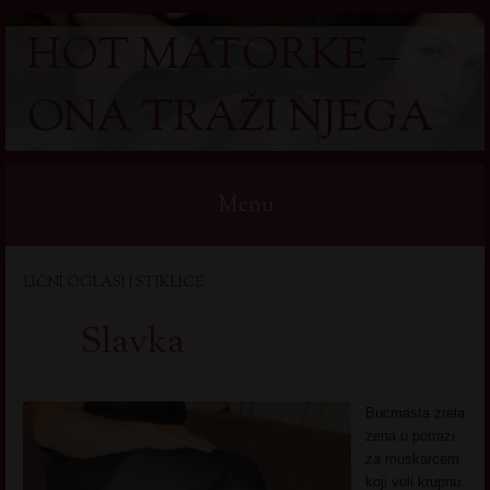
HOT MATORKE –
ONA TRAŽI NJEGA
Menu
Skip
LIČNI OGLASI | STIKLICE
to
content
Slavka
Bucmasta zrela
zena u potrazi
za muskarcem
koji voli krupnu