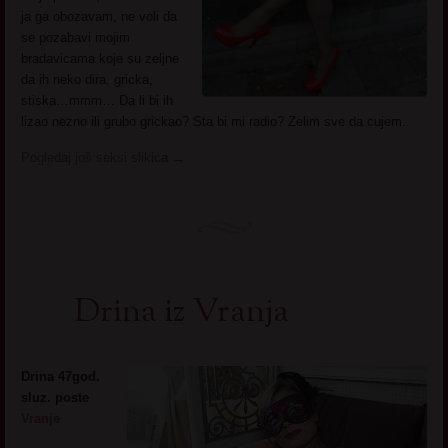
ja ga obozavam, ne voli da
se pozabavi mojim
bradavicama koje su zeljne
da ih neko dira, gricka,
stiska…mmm… Da li bi ih
lizao nezno ili grubo grickao? Sta bi mi radio? Zelim sve da cujem..
Pogledaj još seksi slikica
→
Drina iz Vranja
Drina 47god.
sluz. poste
Vranje