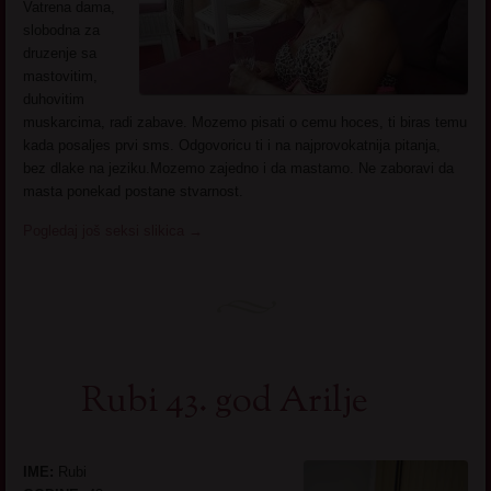
Vatrena dama,
slobodna za
druzenje sa
mastovitim,
duhovitim
muskarcima, radi zabave. Mozemo pisati o cemu hoces, ti biras temu
kada posaljes prvi sms. Odgovoricu ti i na najprovokatnija pitanja,
bez dlake na jeziku.Mozemo zajedno i da mastamo. Ne zaboravi da
masta ponekad postane stvarnost.
Pogledaj još seksi slikica
→
Rubi 43. god Arilje
IME:
Rubi