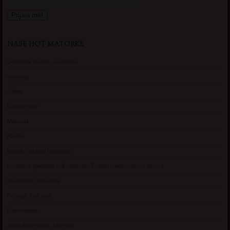
NAŠE HOT MATORKE
Gospodje za sex – Ljubimka
Vickasta
Selma
Lagana Vixy
Manuela
Nadina
Briana, cuckold bracni par
Umetnost gledanja: milf matorke i Erotski voajerizam za parove
Usamljena Dlakavica
Persida, fetis sms
Razvratnica
Zena dobre duse, Marcika