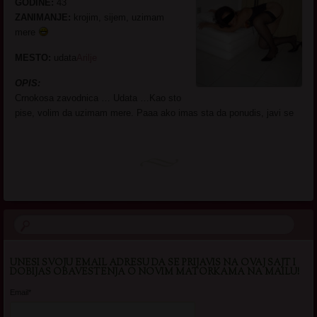
GODINE:
43
ZANIMANJE:
krojim, sijem, uzimam
mere
MESTO:
udata
Arilje
OPIS:
Crnokosa zavodnica … Udata …Kao sto
pise, volim da uzimam mere. Paaa ako imas sta da ponudis, javi se
UNESI SVOJU EMAIL ADRESU DA SE PRIJAVIS NA OVAJ SAJT I
DOBIJAS OBAVESTENJA O NOVIM MATORKAMA NA MAILU!
Email*