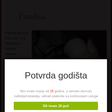
Fatalna
Fatalna plavuša
koja lomi srca.
Mladolika i
zgodna,
vatrena i
razuzdana, deo
sam tvojih
vlažnih
snova
.
Potvrda godišta
Diplomirana
zavodnica,
doktor
seksualnih
Ako imate manje od
18
godina, a nemate dozvolu
nauka, magistar oralnog sexa. Uzbudljiva na više nivoa samo je
roditelja/staratelja, odmah prekinite sa korišćenjem usluge
potrebno da me pozoveš i da ti dokažem da ove reči nisu samo fraze
DA imam 18 god
i lažno predstavljanje. Ne poznajem za stid… ne poznajem moral…
udata ali i više nego slobodna i dostupna ..