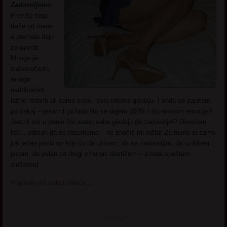
Zadovoljstvo
Previše toga
traže od mene
a premalo daju
za uzvrat.
Mnogo je
slatkorečivih,
mnogo
nadobudnih,
lažno hrabrih ali samo sebe i svoj interes gledaju. I onda se zapitam,
pa čekaj – jesam li ja luda što se dajem 100% i što unosim emocije?
Jesu li oni u pravu što samo sebe gledaju da zadovolje!? Okrećem
list… odmah da se razumemo – ne značiš mi ništa! Za mene si samo
još jedan poziv uz koji ću da uživam, da se zadovoljim, da uzdišem i
jecam, da jedan za drugi vrhunac dostižem – a tada spuštam
slušalicu!
Pogledaj još seksi slikica
→