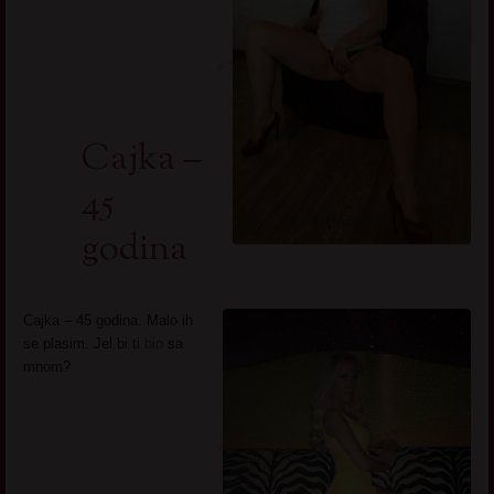
Cajka –
45
godina
Cajka – 45 godina. Malo ih
se plasim. Jel bi ti
bio
sa
mnom?