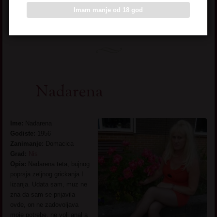
Imam manje od 18 god
Pogledaj još seksi slikica
→
Nadarena
Ime:
Nadarena
Godiste:
1956
Zanimanje:
Domacica
Grad:
Nis
Opis:
Nadarena teta, bujnog
poprsja zeljnog grickanja I
lizanja. Udata sam, muz ne
zna da sam se prijavila
ovde, on ne zadovoljava
moje potrebe, ne voli anal a