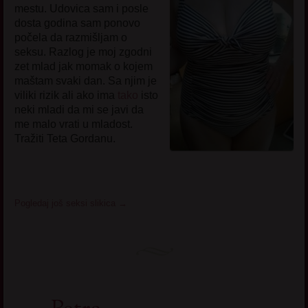
mestu. Udovica sam i posle
dosta godina sam ponovo
počela da razmišljam o
seksu. Razlog je moj zgodni
zet mlad jak momak o kojem
maštam svaki dan. Sa njim je
viliki rizik ali ako ima
tako
isto
neki mladi da mi se javi da
me malo vrati u mladost.
Tražiti Teta Gordanu.
Pogledaj još seksi slikica
→