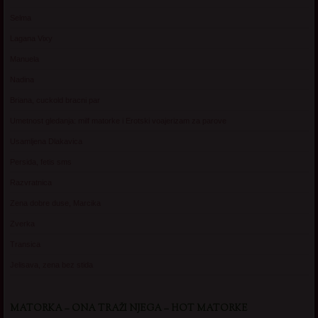
Selma
Lagana Vixy
Manuela
Nadina
Briana, cuckold bracni par
Umetnost gledanja: milf matorke i Erotski voajerizam za parove
Usamljena Dlakavica
Persida, fetis sms
Razvratnica
Zena dobre duse, Marcika
Zverka
Transica
Jelisava, zena bez stida
MATORKA – ONA TRAŽI NJEGA – HOT MATORKE