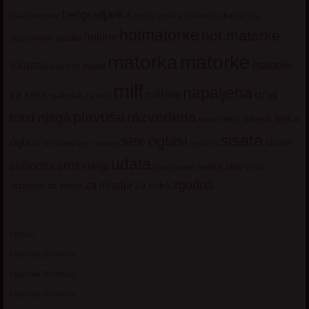
beogradjanka
crnka
domacica
beograd
baka
bucka
diskretna
hotmatorke
hot matorke
hotline
guzata
dopisivanje
matorke
matorka
iskusna
matorke
licni oglasi
lepa
milf
napaljena
ona
milfare
za seks
matorke za sex
plavuša
razvedena
trazi njega
seks
seksi adresar
seksi
sisata
sex oglasi
oglasi
sisate
sekssms
sexsms
sex matorke
udata
sms
slobodna
starija
velike sise
vruci
upoznavanje
zgodna
za mladje
za seks
razgovori
za mlade
Kontakt
Kupovina 10 minuta
Kupovina 30 minuta
Kupovina 60 minuta