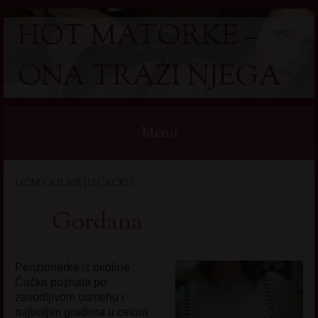
HOT MATORKE –
ONA TRAŽI NJEGA
Menu
Skip
LIČNI OGLASI | U CACKU
to
content
Gordana
Penzionerka iz okoline
Čačka poznata po
zavodljivom osmehu i
najboljim grudima u celom