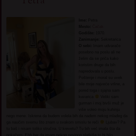
Petra
Ime:
Petra
Mesto:
Čačak
Godište:
1970.
Zanimanje:
Sekretarica
O sebi:
Imam udvarače
posebno na poslu ali ne
želim da se priča kako
koristim druge da bih
napredovala u poslu.
Poštenje i moral su uvek
bile moje najveće vrline, a
pored toga i sjajna sam
kuvarica
Veliki sam
gurman i moj bivši muž je
više voleo moju kuhinju
nego mene. Iskrena da budem volela bih da nađem nekog mlađeg da
ga naučim svemu što znam u svakom smislu te reči
Ljubav? Pa
tu baš i nisam toliko stručna. U krevetu? Tu bih već imala šta da
pokažem. Ehh bar da imam nekog nevinog slatkiša to bi bilo