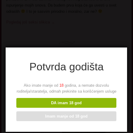
ispunjenje mojih snova. Da budem prva koja će ga uvesti u svet
odraslih
I to je sasvim prirodno i moralno, zar ne?
Pogledaj još seksi slikica
→
Potvrda godišta
Matora iz Čačka
Ako imate manje od
18
godina, a nemate dozvolu
Ime
: Matora
roditelja/staratelja, odmah prekinite sa korišćenjem usluge
Godiste
: 1971
Zanimanje
: profesorica
DA imam 18 god
Grad
:
Cacak
Imam manje od 18 god
Opis
: Otmena dama trazi
perverznog muskarca