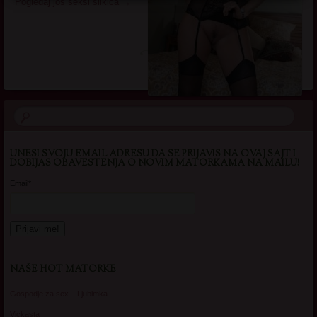
Pogledaj još seksi slikica
→
UNESI SVOJU EMAIL ADRESU DA SE PRIJAVIS NA OVAJ SAJT I
DOBIJAS OBAVESTENJA O NOVIM MATORKAMA NA MAILU!
Email*
NAŠE HOT MATORKE
Gospodje za sex – Ljubimka
Vickasta