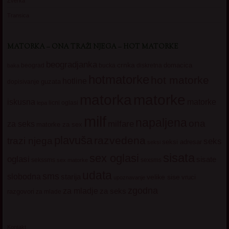
Zverka
Transica
MATORKA – ONA TRAŽI NJEGA – HOT MATORKE
beogradjanka
crnka
domacica
beograd
baka
bucka
diskretna
hotmatorke
hot matorke
hotline
guzata
dopisivanje
matorke
matorka
iskusna
matorke
licni oglasi
lepa
milf
napaljena
ona
milfare
za seks
matorke za sex
plavuša
razvedena
trazi njega
seks
seksi adresar
seksi
sisata
sex oglasi
oglasi
sisate
sekssms
sexsms
sex matorke
udata
sms
slobodna
starija
velike sise
vruci
upoznavanje
zgodna
za mladje
za seks
razgovori
za mlade
Kontakt