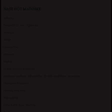
NAŠE HOT MATORKE
Zdravka
Gospodje za sex – Ljubimka
Vickasta
Selma
Lagana Vixy
Manuela
Nadina
Briana, cuckold bracni par
Umetnost gledanja: milf matorke i Erotski voajerizam za parove
Usamljena Dlakavica
Persida, fetis sms
Razvratnica
Zena dobre duse, Marcika