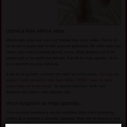
Udovica koja otkriva sebe.
Otkrila sam sebe kroz vas kroz internet kroz nove vidike. Oni su mi
se otvorili u mojim neki bi rekli pooznim godinama. Ne vidim sebe kao
staricu iako sam u sedmoj deceniji zivota. Moje drugarice se ni ne
secaju kad su se zadnji put seksale. Kamoli da imaju igracku. Ja im
ni ne govorim za svoju kolekciju.
A tek im ne govorim o onome sto radim sa svima vama.
Oni koji ne
znaju o cemu govorim neka lepo klikni OVDE i neka se sami
uvere kada mi budu pisali.
Ja nemam obaveza i uvek sam
dostupna da i vama i sebi ulepsam dan.
Vruci razgovori su moja opsesija.
Cela ova moja avantura je pocela spontano zbog viska slobodnog
vreena ali je prerasla u uzivanje i opsesiju. Moje telo je ponovo u onoj
fazi kao pre 40ak godina. Tada sam po prvi put osetila taj osecaj