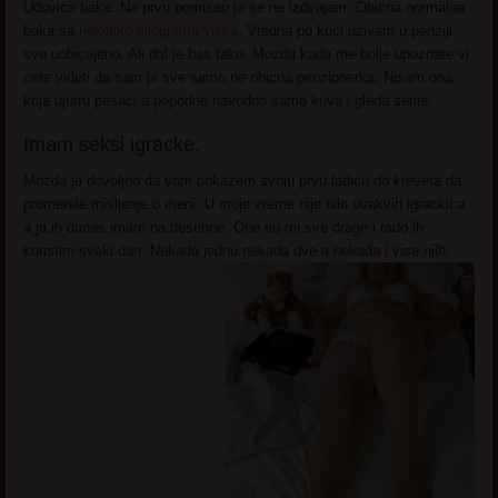
Udovica baka. Na prvu pomisao ja se ne izdvajam. Obicna normalna
baka sa
nekoliko kilograma viska
. Vredna po kuci uzivam u penziji
sve uobicajeno. Ali dal je bas tako. Mozda kada me bolje upoznate vi
cete videti da sam ja sve samo ne obicna penzionerka. Nisam ona
koja ujutru pesaci a popodne navodno samo kuva i gleda serije.
Imam seksi igracke.
Mozda je dovoljno da vam pokazem svoju prvu ladicu do kreveta da
promenite misljenje o meni. U moje vreme nije bilo ovakvih igrackica
a ja ih danas imam na desetine. One su mi sve drage i rado ih
koristim svaki dan. Nekada jednu nekada dve a nekada i vise njih.