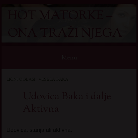
HOT MATORKE –
ONA TRAŽI NJEGA
Menu
Skip
LIČNI OGLASI | VESELA BAKA
to
content
Udovica Baka i dalje
Aktivna
Udovica, starija ali aktivna.