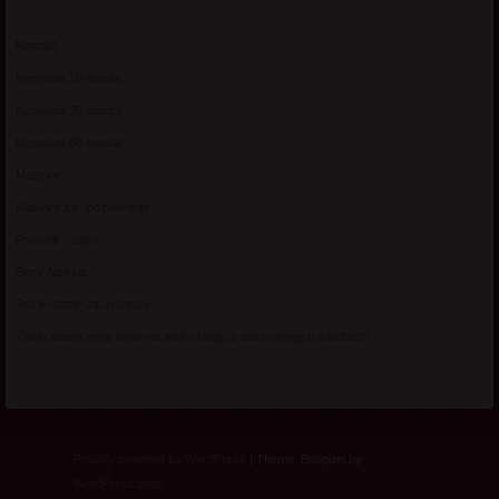
Kontakt
Kupovina 10 minuta
Kupovina 30 minuta
Kupovina 60 minuta
Matorke
Matorke za upoznavanje
Pravilnik i uslovi
Sexy Adresar
Starije dame za avanturu
Zasto starije zene tvrde da vise uzivaju u seksu nego u mladosti?
Proudly powered by WordPress
|
Theme: Bouquet by
WordPress.com
.