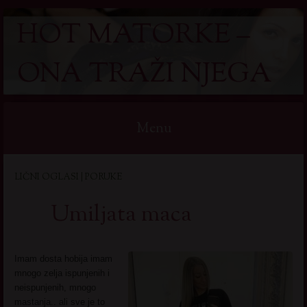
HOT MATORKE –
ONA TRAŽI NJEGA
Menu
Skip
LIČNI OGLASI | PORUKE
to
content
Umiljata maca
Imam dosta hobija imam
mnogo zelja ispunjenih i
neispunjenih, mnogo
mastanja.. ali sve je to