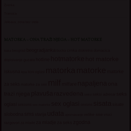
Zverka
Transica
Jelisava, zena bez stida
MATORKA – ONA TRAŽI NJEGA – HOT MATORKE
beogradjanka
crnka
domacica
beograd
baka
bucka
diskretna
hotmatorke
hot matorke
hotline
guzata
dopisivanje
matorke
matorka
iskusna
matorke
licni oglasi
lepa
milf
napaljena
ona
milfare
za seks
matorke za sex
plavuša
razvedena
trazi njega
seks
seksi adresar
seksi
sisata
sex oglasi
oglasi
sisate
sekssms
sexsms
sex matorke
udata
sms
slobodna
starija
velike sise
vruci
upoznavanje
zgodna
za mladje
za seks
razgovori
za mlade