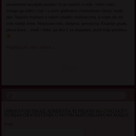
povremene nevaljale poruke i to je sasvim u redu. Volim seks…
mnogo ga volim i čak i u ovim godinama masturbiram često, svaki
dan. Najviše maštam o nekim mlađim muškarcima, a znam da oni
vole starije žene. Negovano telo, obrijana, perverzna. Krupnije građe,
plava kosa… imaš i slike, pa ako ti se dopadam, pusti koju porukicu
Pogledaj još seksi slikica
→
UNESI SVOJU EMAIL ADRESU DA SE PRIJAVIS NA OVAJ SAJT I
DOBIJAS OBAVESTENJA O NOVIM MATORKAMA NA MAILU!
Email*