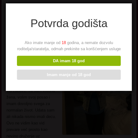
Najviše maštam o nekim
Potvrda godišta
mlađim muškarcima
Ako imate manje od
18
godina, a nemate dozvolu
Moje ime je
Milika
i 65-o
roditelja/staratelja, odmah prekinite sa korišćenjem usluge
sam godište. Ne poznajem
mnogo žena mojih godina
DA imam 18 god
koje imaju tako neke
partnere sa kojima se
Imam manje od 18 god
dopisuju ali one koje znam
su mi toplo
preporučile
ovaj
vid zabave. Ja sam vredna
žena, volim svoj posao i
imam dovoljno svega za
normalan život. Udata sam
ali nikada nismo imali decu.
Ovo ne vidim kao vid
prevare već prosto kao
nevino druženje uz