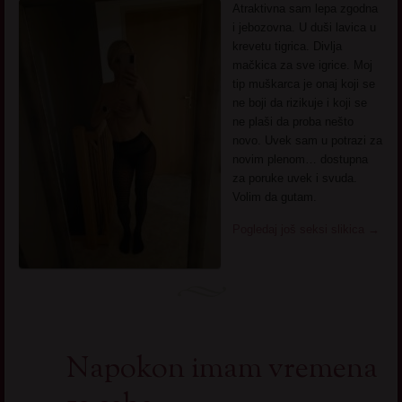
Atraktivna sam lepa zgodna
i jebozovna. U duši lavica u
krevetu tigrica. Divlja
mačkica za sve igrice. Moj
tip muškarca je onaj koji se
ne boji da rizikuje i koji se
ne plaši da proba nešto
novo. Uvek sam u potrazi za
novim plenom… dostupna
za poruke uvek i svuda.
Volim da gutam.
Pogledaj još seksi slikica
→
Napokon imam vremena