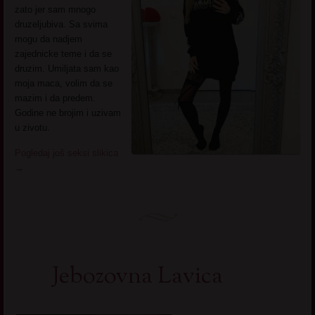
zato jer sam mnogo
druzeljubiva. Sa svima
mogu da nadjem
zajednicke teme i da se
druzim. Umiljata sam kao
moja maca, volim da se
mazim i da predem.
Godine ne brojim i uzivam
u zivotu.
Pogledaj još seksi slikica
→
Jebozovna Lavica