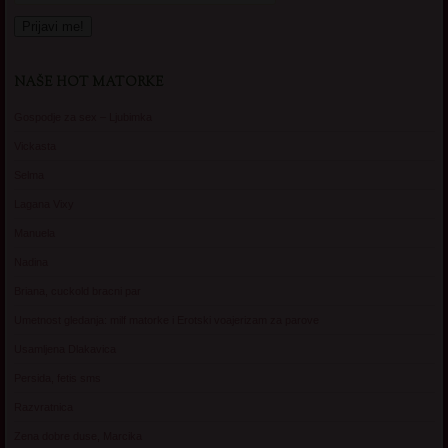
NAŠE HOT MATORKE
Gospodje za sex – Ljubimka
Vickasta
Selma
Lagana Vixy
Manuela
Nadina
Briana, cuckold bracni par
Umetnost gledanja: milf matorke i Erotski voajerizam za parove
Usamljena Dlakavica
Persida, fetis sms
Razvratnica
Zena dobre duse, Marcika