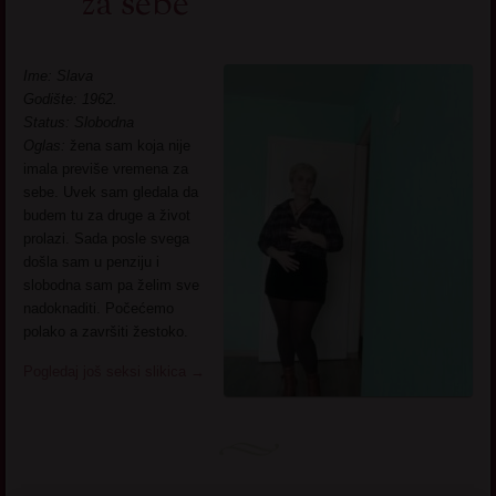
za sebe
Ime: Slava
Godište: 1962.
Status: Slobodna
Oglas:
žena sam koja nije
imala previše vremena za
sebe. Uvek sam gledala da
budem tu za druge a život
prolazi. Sada posle svega
došla sam u penziju i
slobodna sam pa želim sve
nadoknaditi. Počećemo
polako a završiti žestoko.
Pogledaj još seksi slikica
→