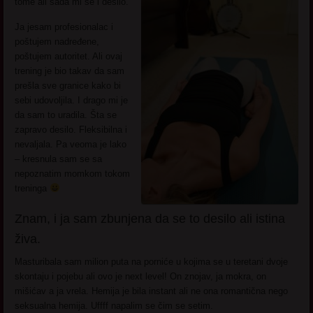
tome ali sada mi se i desilo.
Ja jesam profesionalac i
poštujem nadređene,
poštujem autoritet. Ali ovaj
trening je bio takav da sam
prešla sve granice kako bi
sebi udovoljila. I drago mi je
da sam to uradila. Šta se
zapravo desilo. Fleksibilna i
nevaljala. Pa veoma je lako
– kresnula sam se sa
nepoznatim momkom tokom
treninga
Znam, i ja sam zbunjena da se to desilo ali istina
živa.
Masturibala sam milion puta na porniće u kojima se u teretani dvoje
skontaju i pojebu ali ovo je next level! On znojav, ja mokra, on
mišićav a ja vrela. Hemija je bila instant ali ne ona romantična nego
seksualna hemija. Uffff napalim se čim se setim.