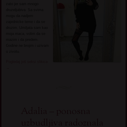
zato jer sam mnogo
druzeljubiva. Sa svima
mogu da nadjem
zajednicke teme i da se
druzim. Umiljata sam kao
moja maca, volim da se
mazim i da predem.
Godine ne brojim i uzivam
u zivotu.
Pogledaj još seksi slikica
→
Adalia – ponosna
uzbudljiva radoznala