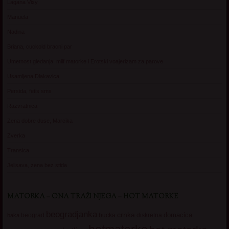
Lagana Vixy
Manuela
Nadina
Briana, cuckold bracni par
Umetnost gledanja: milf matorke i Erotski voajerizam za parove
Usamljena Dlakavica
Persida, fetis sms
Razvratnica
Zena dobre duse, Marcika
Zverka
Transica
Jelisava, zena bez stida
MATORKA – ONA TRAŽI NJEGA – HOT MATORKE
beogradjanka
crnka
domacica
beograd
baka
bucka
diskretna