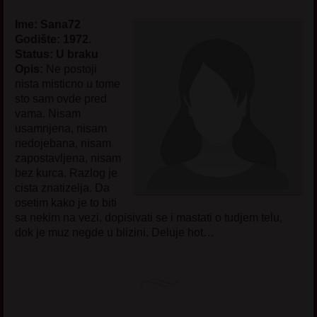
Ime: Sana72
Godište: 1972.
Status: U braku
Opis:
Ne postoji
nista misticno u tome
sto sam ovde pred
vama. Nisam
usamnjena, nisam
nedojebana, nisam
zapostavljena, nisam
bez kurca. Razlog je
cista znatizelja. Da
osetim kako je to biti
sa nekim na vezi, dopisivati se i mastati o tudjem telu,
dok je muz negde u blizini. Deluje hot…