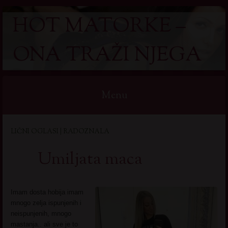
HOT MATORKE –
ONA TRAŽI NJEGA
Menu
Skip
LIČNI OGLASI | RADOZNALA
to
content
Umiljata maca
Imam dosta hobija imam
mnogo zelja ispunjenih i
neispunjenih, mnogo
mastanja.. ali sve je to