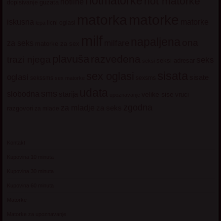
hotmatorke
hot matorke
hotline
guzata
dopisivanje
matorke
matorka
iskusna
matorke
licni oglasi
lepa
milf
napaljena
ona
milfare
za seks
matorke za sex
plavuša
razvedena
trazi njega
seks
seksi adresar
seksi
sisata
sex oglasi
oglasi
sisate
sekssms
sexsms
sex matorke
udata
sms
slobodna
starija
velike sise
vruci
upoznavanje
zgodna
za mladje
za seks
razgovori
za mlade
Kontakt
Kupovina 10 minuta
Kupovina 30 minuta
Kupovina 60 minuta
Matorke
Matorke za upoznavanje