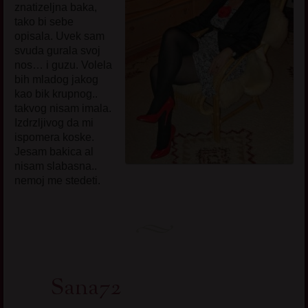
znatizeljna baka,
tako bi sebe
opisala. Uvek sam
svuda gurala svoj
nos… i guzu. Volela
bih mladog jakog
kao bik krupnog..
takvog nisam imala.
Izdrzljivog da mi
ispomera koske.
Jesam bakica al
nisam slabasna..
nemoj me stedeti.
Sana72