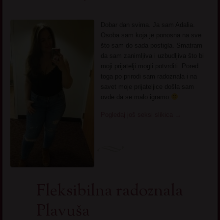
Dobar dan svima. Ja sam Adalia.
Osoba sam koja je ponosna na sve
što sam do sada postigla. Smatram
da sam zanimljiva i uzbudljiva što bi
moji prijatelji mogli potvrditi. Pored
toga po prirodi sam radoznala i na
savet moje prijateljice došla sam
ovde da se malo igramo
Pogledaj još seksi slikica
→
Fleksibilna radoznala
Plavuša