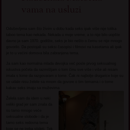
vama na usluzi
Oduševljena sam što živim u dobu kada seks ipak više nije tolika
taboo tema kao nekada. Nekada u moje vreme, a to nije bilo uopšte
davno ja sam 1970. godište, seks je bio nešto o čemu se nije mnogo
govorilo. Da postojali su seksi časopisi i filmovi na kasetama ali ipak
je to u većini domova bila zabranjena tema.
Ja sam kao normalna mlada devojka već posle prvog seksualnog
iskustva počela da razmišljam o tom činu sve više i više ali nisam
imala s kime da razgovaram o tome. Čak ni najbolje drugarice koje su
se udale nisu želele sa mnom da govore o tim temama i o tome
kakav seks imaju sa muževima.
Želela sam da idem u neki
veliki grad jer sam znala da
su tamo mnogo veće
seksualne slobode i da je
tamo seks redovna tema
koje se ne treba stideti. Tek