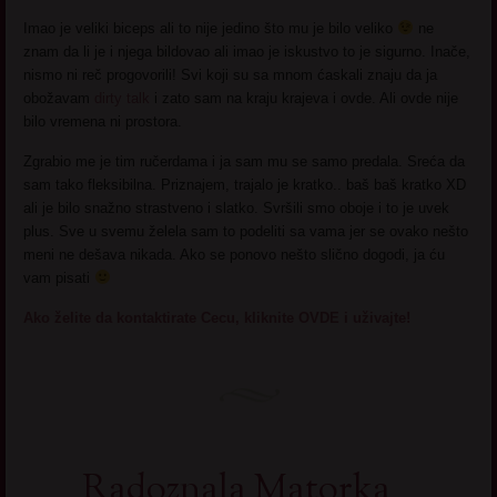
Imao je veliki biceps ali to nije jedino što mu je bilo veliko
ne
znam da li je i njega bildovao ali imao je iskustvo to je sigurno. Inače,
nismo ni reč progovorili! Svi koji su sa mnom ćaskali znaju da ja
obožavam
dirty talk
i zato sam na kraju krajeva i ovde. Ali ovde nije
bilo vremena ni prostora.
Zgrabio me je tim ručerdama i ja sam mu se samo predala. Sreća da
sam tako fleksibilna. Priznajem, trajalo je kratko.. baš baš kratko XD
ali je bilo snažno strastveno i slatko. Svršili smo oboje i to je uvek
plus. Sve u svemu želela sam to podeliti sa vama jer se ovako nešto
meni ne dešava nikada. Ako se ponovo nešto slično dogodi, ja ću
vam pisati
Ako želite da kontaktirate Cecu, kliknite OVDE i uživajte!
Radoznala Matorka