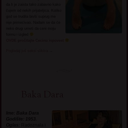
da li je zaista tako zabavno kako
čujem od nekih prijateljica. Koliko
god se trudila bivši suprug me
nije primećivao. Nadam se da će
neko drugi umeti da ceni moju
formu i izgled
OVDE pročitajte Cecinu ispovest
Pogledaj još seksi slikica
→
Baka Dara
Ime: Baka Dara
Godište: 1953.
Oglas:
Radoznala i