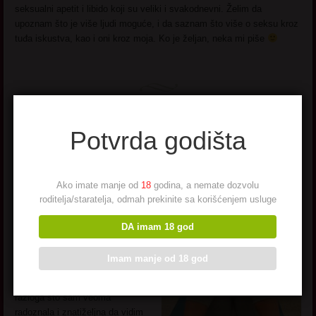
seksualni apetit i libido koji su veliki i svakodnevni. Želim da
upoznam što je više ljudi moguće, i da saznam što više o seksu kroz
tuđa iskustva, kao i oni kroz moja. Ko je željan, neka mi piše
Potvrda godišta
Ceca Fitnes
Ako imate manje od
18
godina, a nemate dozvolu
Ime: Ceca Fitnes
roditelja/staratelja, odmah prekinite sa korišćenjem usluge
Godište: 1981.
Status: Razvedena
DA imam 18 god
O sebi:
Bavim se fitnesom i
jogom i na taj način održavam
Imam manje od 18 god
svoje telo zategnuto zdravo i
veoma fleksibilno. Ovde sam iz
razloga što sam veoma
radoznala i znatiželjna da vidim