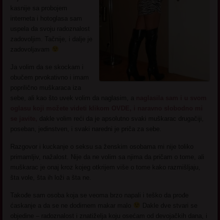
kasnije sa probojem
interneta i hotoglasa sam
uspela da svoju radoznalost
zadovoljim. Tačnije, i dalje je
zadovoljavam
Ja volim da se skockam i
obučem prvokativno i imam
poprilično muškaraca iza
sebe, ali kao što uvek volim da naglasim, a
naglasila sam i u svom
oglasu koji možete videti klikom OVDE, i naravno slobodno mi
se javite,
dakle volim reći da je apsolutno svaki muškarac drugačiji,
poseban, jedinstven, i svaki naredni je priča za sebe.
Razgovor i kuckanje o seksu sa ženskim osobama mi nije toliko
primamljiv, nažalost. Nije da ne volim sa njima da pričam o tome, ali
muškarac je onaj kroz kojeg otkrijem više o tome kako razmišljaju,
šta vole, šta ih loži a šta ne.
Takođe sam osoba koja se veoma brzo napali i teško da prođe
ćaskanje a da se ne dodirnem makar malo
Dakle dve stvari se
objedine – radoznalost i znatiželja koju osećam od devojačkih dana, i