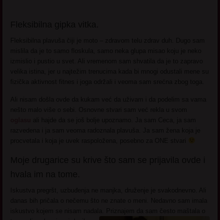
Fleksibilna gipka vitka.
Fleksibilna plavuša čiji je moto – zdravom telu zdrav duh. Dugo sam
mislila da je to samo floskula, samo neka glupa misao koju je neko
izmislio i pustio u svet. Ali vremenom sam shvatila da je to zapravo
velika istina, jer u najtežim trenucima kada bi mnogi odustali mene su
fizička aktivnost fitnes i joga održali i veoma sam srećna zbog toga.
Ali nisam došla ovde da kukam već da uživam i da podelim sa vama
nešto malo više o sebi. Osnovne stvari sam već rekla u svom
oglasu
ali hajde da se još bolje upoznamo. Ja sam Ceca, ja sam
razvedena i ja sam veoma radoznala plavuša. Ja sam žena koja je
procvetala i koja je uvek raspoložena, posebno za ONE stvari
Moje drugarice su krive što sam se prijavila ovde i
hvala im na tome.
Iskustva pregršt, uzbuđenja ne manjka, druženje je svakodnevno. Ali
danas bih pričala o nečemu što ne znate o meni. Nedavno sam imala
iskustvo kojem se nisam nadala. Priznajem da sam često maštala o