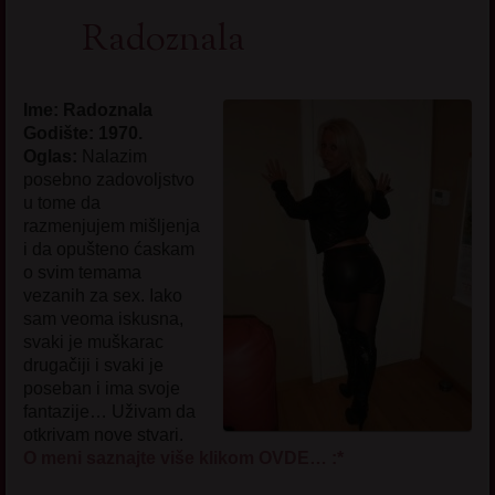
Radoznala
Ime: Radoznala
Godište: 1970.
Oglas:
Nalazim
posebno zadovoljstvo
u tome da
razmenjujem mišljenja
i da opušteno ćaskam
o svim temama
vezanih za sex. Iako
sam veoma iskusna,
svaki je muškarac
drugačiji i svaki je
poseban i ima svoje
fantazije… Uživam da
otkrivam nove stvari.
O meni saznajte više klikom OVDE… :*