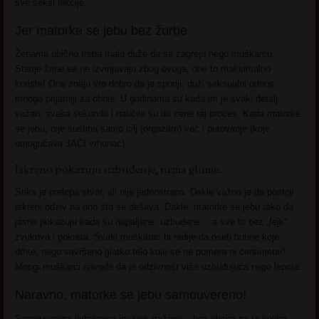
sve seksi lekcije.
Jer matorke se jebu bez žurbe.
Ženama obično treba malo duže da se zagreju nego muškarcu.
Starije žene se ne izvinjavaju zbog ovoga, one to maksimalno
koriste! One znaju vro dobro da je sporiji, duži seksualni odnos
mnogo prijatniji za oboje. U godinama su kada im je svaki detalj
važan, svaka sekunda i naučile su da cene taj proces. Kada matorke
se jebu, nije suština samo cilj (orgazam) već i putovanje (koje
omogućava JAČI vrhunac).
Iskreno pokazuju uzbuđenje, nema glume.
Seks je prelepa stvar, ali nije jednostrana. Dakle važno je da postoji
iskreni odziv na ono što se dešava. Dakle, matorke se jebu tako da
jasno pokazuju kada su napaljene, uzbuđene… a sve to bez „fejk“
zvukova i pokreta. Svaki muškarac bi radije da oseti butine koje
drhte, nego savršeno glatko telo koje se ne pomera ni centimetar!
Mnogi muškarci navode da je odzivnost više uzbuđujuća nego lepota.
Naravno, matorke se jebu samouvereno!
Samouverena ljubavnica je uvek tražena – bez obzira na to koliko