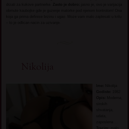
drzati za kukove partnerke.
Zasto je dobro:
jasno je, ovo je varijacija
obrnute kaubojke gde je guzenje matorke pod njenom kontrolom! Ona
koja ga prima definise brzinu i ugao. Moze vam malo zaplesati u krilu
– to je odlican nacin za uzivanje.
Nikolija
Ime:
Nikolija
Godiste:
1982
Opis:
Moderna,
sirokih
shvatanja,
udata,
zaposlena …
Trazim:
malo