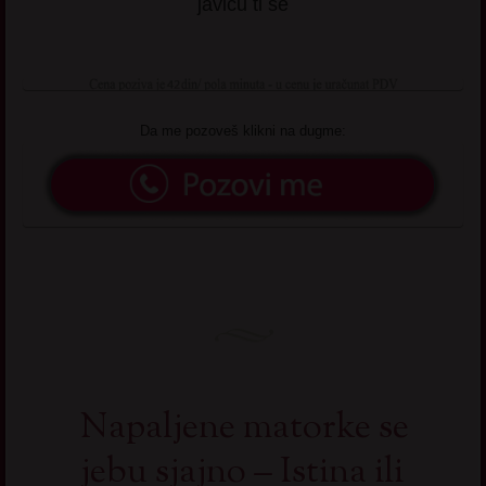
javiću ti se
Da me pozoveš klikni na dugme:
Napaljene matorke se
jebu sjajno – Istina ili