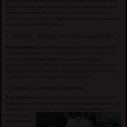
smislu, ali razumecete poentu. Ako trazite kreativne nove nacine za
guzenje matorke u dupe, pred vama je 5 poza koje nisu doggy. Ova
lista opisuje kako izvesti svaku pozu iz perspektive osobe koja
penetrira kao one koja prima. Zapamtite da je lubrikant vas prijatelj za
sve sto se tice seksa oko zadnjice.
1. Zodijak – guzenje matorke i romantika.
Kako funkcionise:
Dok sedite na stolici (ili na kraju kreveta), neka
vasa partnerka sedne na vas, okrenuta prema vama, i obmota vas
nogama.
Zasto je dobra poza:
Ovo je intiman polozaj koji
omogucava
ljubljenje,
milovanje i drzanje. Nesto sto u psecoj pozi
nije moguce. Precesto forsiramo „uzimanje otpozadi“ za analni seks,
ali polozaji licem u lice mogu biti veoma romanticni.
2. Kapetan – upravljanje uglovima.
Kako funkcionise:
Neka vasa partnerka legne na ledja i drzi noge
visoko ispruzene u obliku slova V. Ovo vam omogucava partneru koji
penetrira da se drzi za njih i vozi.
Uzivajte!
Zasto je dobra:
Verovatno ste
do sada shvatili