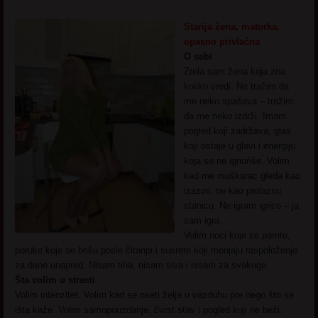
Starija žena, matorka,
opasno privlačna
O sebi
Zrela sam žena koja zna
koliko vredi. Ne tražim da
me neko spašava – tražim
da me neko izdrži. Imam
pogled koji zadržava, glas
koji ostaje u glavi i energiju
koja se ne ignoriše. Volim
kad me muškarac gleda kao
izazov, ne kao prolaznu
stanicu. Ne igram igrice – ja
sam igra.
Volim noći koje se pamte,
poruke koje se brišu posle čitanja i susrete koji menjaju raspoloženje
za dane unapred. Nisam tiha, nisam siva i nisam za svakoga.
Šta volim u strasti
Volim intenzitet. Volim kad se oseti želja u vazduhu pre nego što se
išta kaže. Volim samopouzdanje, čvrst stav i pogled koji ne beži.