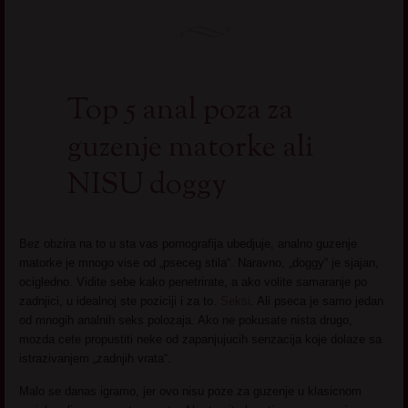
Top 5 anal poza za
guzenje matorke ali
NISU doggy
Bez obzira na to u sta vas pornografija ubedjuje, analno guzenje
matorke je mnogo vise od „pseceg stila“. Naravno, „doggy“ je sjajan,
ocigledno. Vidite sebe kako penetrirate, a ako volite samaranje po
zadnjici, u idealnoj ste poziciji i za to.
Seksi
. Ali pseca je samo jedan
od mnogih analnih seks polozaja. Ako ne pokusate nista drugo,
mozda cete propustiti neke od zapanjujucih senzacija koje dolaze sa
istrazivanjem „zadnjih vrata“.
Malo se danas igramo, jer ovo nisu poze za guzenje u klasicnom