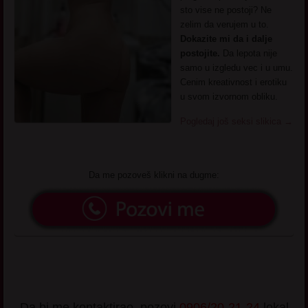
sto vise ne postoji? Ne
zelim da verujem u to.
Dokazite mi da i dalje
postojite.
Da lepota nije
samo u izgledu vec i u umu.
Cenim kreativnost i erotiku
u svom izvornom obliku.
Pogledaj još seksi slikica
→
Da me pozoveš klikni na dugme:
Da bi me kontaktirao, pozovi
0906/20-21-24
lokal