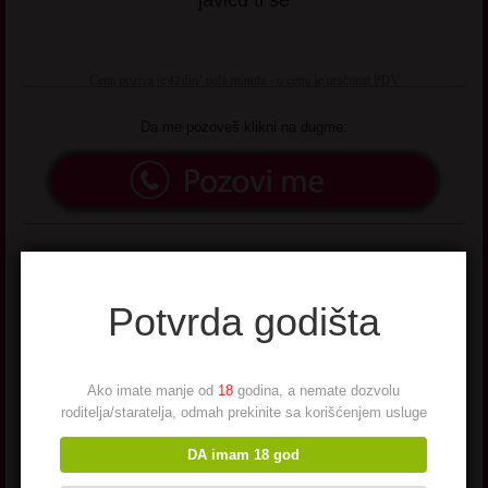
javiću ti se
Da me pozoveš klikni na dugme:
Potvrda godišta
Ako imate manje od
18
godina, a nemate dozvolu
Sta je fetis na najlonke i
roditelja/staratelja, odmah prekinite sa korišćenjem usluge
koje vrste postoje?
DA imam 18 god