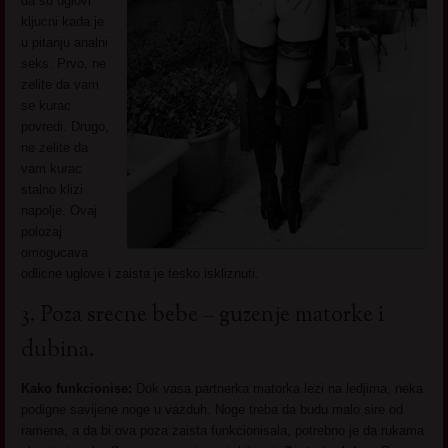
da su uglovi
kljucni kada je
u pitanju analni
seks. Prvo, ne
zelite da vam
se kurac
povredi. Drugo,
ne zelite da
vam kurac
stalno klizi
napolje. Ovaj
polozaj
omogucava
odlicne uglove i zaista je tesko iskliznuti.
3. Poza srecne bebe – guzenje matorke i
dubina.
Kako funkcionise:
Dok vasa partnerka matorka lezi na ledjima, neka
podigne savijene noge u vazduh. Noge treba da budu malo sire od
ramena, a da bi ova poza zaista funkcionisala, potrebno je da rukama