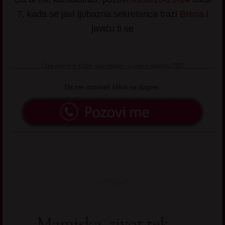
7
, kada se javi ljubazna sekretarica trazi
Brena
i
javiću ti se
Da me pozoveš klikni na dugme: