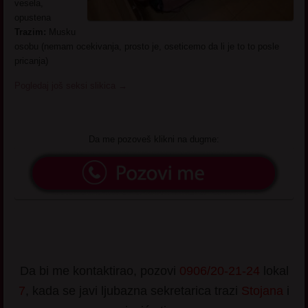
vesela,
opustena
Trazim:
Musku
osobu (nemam ocekivanja, prosto je, oseticemo da li je to to posle
pricanja)
Pogledaj još seksi slikica
→
Da me pozoveš klikni na dugme:
Da bi me kontaktirao, pozovi
0906/20-21-24
lokal
7
, kada se javi ljubazna sekretarica trazi
Stojana
i