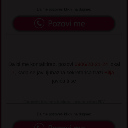
Da me pozoveš klikni na dugme:
Da bi me kontaktirao, pozovi
0906/20-21-24
lokal
7
, kada se javi ljubazna sekretarica trazi
Bilja
i
javiću ti se
Da me pozoveš klikni na dugme: