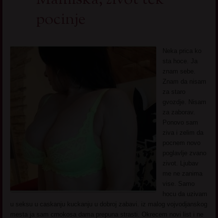
Mamiska, zivot tek
pocinje
Neka prica ko
sta hoce. Ja
znam sebe.
Znam da nisam
za staro
gvozdje. Nisam
za zaborav.
Ponovo sam
ziva i zelim da
pocnem novo
poglavlje zvano
zivot. Ljubav
me ne zanima
vise. Samo
hocu da uzivam
u seksu u caskanju kuckanju u dobroj zabavi. iz malog vojvodjanskog
mesta ja sam crnokosa dama prepuna strasti. Okrecem novi list i ne