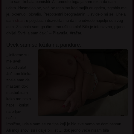
– to sam trebala pomisliti. Ali umesto toga ja sam rekla da sam
udata. Nasmejao se, već se raspitao kod mojih drugarica, zgrabio me
je, okrenuo i ožvalio. Prepotentni beograđanin… svidelo mi se! Unela
sam
strast
u poljubac i dozvolila mu da me odvede napolje do svog
auta. Zajahala sam ga čim smo ušli u kola! Bilo je intenzivno, pijano,
divlje! Svršila sam čak.“ –
Plavuša, Vračar.
Uvek sam se ložila na pandure.
„Uniforme su
me uvek
uzbuđivale!
Još kao klinka
znala sam da
maštam dok
masturbiram
kako me neko
hapsi i koristi
na prljav
način.
Ironično, udala sam se za tipa koji je bio sve samo ne dominantan.
Ali moji snovi su i dalje bili isti… dok jedno veče nisam bila