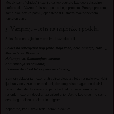
Mozak pamti “okidac” i kasnije ga reprodukuje kao deo seksualne
preferencije. Vazno: fetis sam po sebi nije problem. Postaje problem
samo ako izaziva patnju, opsesivnost ili smeta svakodnevnom
funkcionisanju.
5. Varijacije – fetis na najlonke i podela.
Seksi fetis na najlonke moze imati razlicite oblike:
Fokus na odredjenoj boji (crne, boja koze, bele, smedje, zute…);
Mrezaste vs. Klasicne;
Hulahope vs. Samostojece carape;
Kombinacija sa stiklama;
Sastavni deo foot fetisa (fetis na stopala);
Sam cin oblacenja moze igrati veliku ulogu za fetis na najlonke. Neki
ljudi su vise vizuelno orijentisani, dok drugi vise reaguju na dodir ili
zvuk materijala. Interesantno je da kod nekih osoba sam prizor
najlonki moze biti dovoljan za uzbudjenje. Dok je kod drugih to samo
deo sireg spektra u seksualnim igrama.
Zapamtite, kao i svaki fetis, zdrav je dok je: