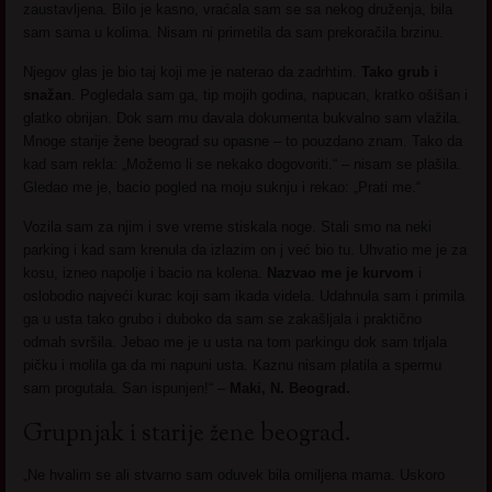
zaustavljena. Bilo je kasno, vraćala sam se sa nekog druženja, bila
sam sama u kolima. Nisam ni primetila da sam prekoračila brzinu.
Njegov glas je bio taj koji me je naterao da zadrhtim.
Tako grub i
snažan
. Pogledala sam ga, tip mojih godina, napucan, kratko ošišan i
glatko obrijan. Dok sam mu davala dokumenta bukvalno sam vlažila.
Mnoge starije žene beograd su opasne – to pouzdano znam. Tako da
kad sam rekla: „Možemo li se nekako dogovoriti.“ – nisam se plašila.
Gledao me je, bacio pogled na moju suknju i rekao: „Prati me.“
Vozila sam za njim i sve vreme stiskala noge. Stali smo na neki
parking i kad sam krenula da izlazim on j već bio tu. Uhvatio me je za
kosu, izneo napolje i bacio na kolena.
Nazvao me je kurvom
i
oslobodio najveći kurac koji sam ikada videla. Udahnula sam i primila
ga u usta tako grubo i duboko da sam se zakašljala i praktično
odmah svršila. Jebao me je u usta na tom parkingu dok sam trljala
pičku i molila ga da mi napuni usta. Kaznu nisam platila a spermu
sam progutala. San ispunjen!“ –
Maki, N. Beograd.
Grupnjak i starije žene beograd.
„Ne hvalim se ali stvarno sam oduvek bila omiljena mama. Uskoro