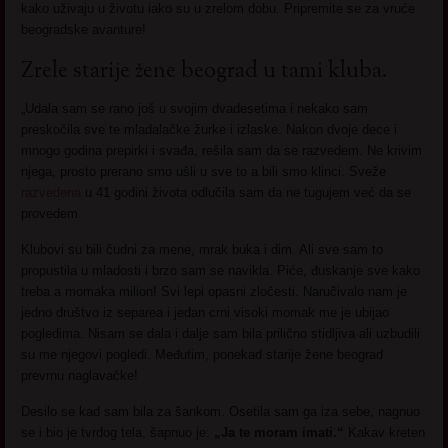
kako uživaju u životu iako su u zrelom dobu. Pripremite se za vruće
beogradske avanture!
Zrele starije žene beograd u tami kluba.
„Udala sam se rano još u svojim dvadesetima i nekako sam
preskočila sve te mladalačke žurke i izlaske. Nakon dvoje dece i
mnogo godina prepirki i svađa, rešila sam da se razvedem. Ne krivim
njega, prosto prerano smo ušli u sve to a bili smo klinci. Sveže
razvedena
u 41 godini života odlučila sam da ne tugujem već da se
provedem.
Klubovi su bili čudni za mene, mrak buka i dim. Ali sve sam to
propustila u mladosti i brzo sam se navikla. Piće, đuskanje sve kako
treba a momaka milion! Svi lepi opasni zločesti. Naručivalo nam je
jedno društvo iz separea i jedan crni visoki momak me je ubijao
pogledima. Nisam se dala i dalje sam bila prilično stidljiva ali uzbudili
su me njegovi pogledi. Međutim, ponekad starije žene beograd
prevrnu naglavačke!
Desilo se kad sam bila za šankom. Osetila sam ga iza sebe, nagnuo
se i bio je tvrdog tela, šapnuo je:
„Ja te moram imati.“
Kakav kreten