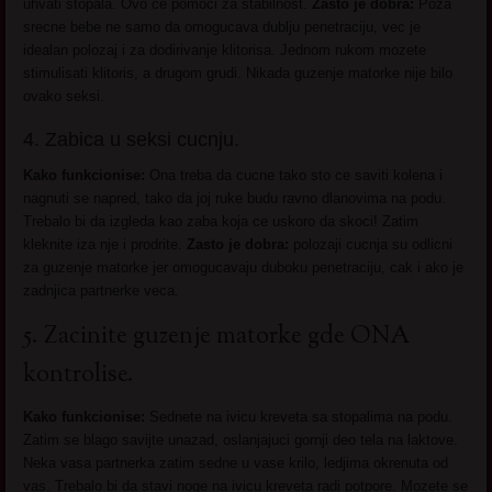
uhvati stopala. Ovo ce pomoci za stabilnost.
Zasto je dobra:
Poza
srecne bebe ne samo da omogucava dublju penetraciju, vec je
idealan polozaj i za dodirivanje klitorisa. Jednom rukom mozete
stimulisati klitoris, a drugom grudi. Nikada guzenje matorke nije bilo
ovako seksi.
4. Zabica u seksi cucnju.
Kako funkcionise:
Ona treba da cucne tako sto ce saviti kolena i
nagnuti se napred, tako da joj ruke budu ravno dlanovima na podu.
Trebalo bi da izgleda kao zaba koja ce uskoro da skoci! Zatim
kleknite iza nje i prodrite.
Zasto je dobra:
polozaji cucnja su odlicni
za guzenje matorke jer omogucavaju duboku penetraciju, cak i ako je
zadnjica partnerke veca.
5. Zacinite guzenje matorke gde ONA
kontrolise.
Kako funkcionise:
Sednete na ivicu kreveta sa stopalima na podu.
Zatim se blago savijte unazad, oslanjajuci gornji deo tela na laktove.
Neka vasa partnerka zatim sedne u vase krilo, ledjima okrenuta od
vas. Trebalo bi da stavi noge na ivicu kreveta radi potpore. Mozete se