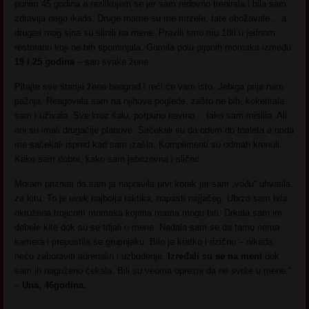
punim 45 godina a razlikujem se jer sam redovno trenirala i bila sam
zdravija nego ikada. Druge mame su me mrzele, tate obožavale… a
drugari mog sina su slinili na mene. Pravili smo mu 18ti u jednom
restoranu koji ne bih spominjala. Gomila polu pijanih momaka između
19 i 25 godina
– san svake žene.
Pitajte sve starije žene beograd i reći će vam isto. Jebiga prija nam
pažnja. Reagovala sam na njihove poglede, zašto ne bih, koketirala
sam i uživala. Sve kroz šalu, potpuno nevino… tako sam mislila. Ali
oni su imali drugačije planove. Sačekali su da odem do toaleta a onda
me sačekali ispred kad sam izašla. Komplimenti su odmah krenuli.
Kako sam dobra, kako sam jebozovna i slično.
Moram priznati da sam ja napravila prvi korak jer sam „vođu“ uhvatila
za kitu. To je uvek najbolja taktika, napasti najjačeg. Ubrzo sam bila
okružena trojicom momaka kojima mama mogu biti. Drkala sam im
debele kite dok su se trljali o mene. Nadala sam se da tamo nema
kamera i prepustila se grupnjaku. Bilo je kratko i rizično – nikada
neću zaboraviti adrenalin i uzbuđenje.
Izređali su se na meni
dok
sam ih naguženo čekala. Bili su veoma oprezni da ne svrše u mene.“
–
Una, 46godina.