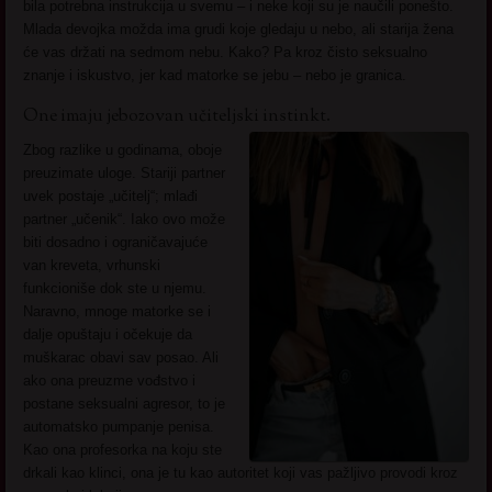
bila potrebna instrukcija u svemu – i neke koji su je naučili ponešto.
Mlada devojka možda ima grudi koje gledaju u nebo, ali starija žena
će vas držati na sedmom nebu. Kako? Pa kroz čisto seksualno
znanje i iskustvo, jer kad matorke se jebu – nebo je granica.
One imaju jebozovan učiteljski instinkt.
Zbog razlike u godinama, oboje
preuzimate uloge. Stariji partner
uvek postaje „učitelj“; mlađi
partner „učenik“. Iako ovo može
biti dosadno i ograničavajuće
van kreveta, vrhunski
funkcioniše dok ste u njemu.
Naravno, mnoge matorke se i
dalje opuštaju i očekuje da
muškarac obavi sav posao. Ali
ako ona preuzme vođstvo i
postane seksualni agresor, to je
automatsko pumpanje penisa.
Kao ona profesorka na koju ste
drkali kao klinci, ona je tu kao autoritet koji vas pažljivo provodi kroz