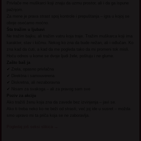
Privlače me muškarci koji znaju da uzmu prostor, ali i da ga ispune
pažnjom.
Za mene je prava strast spoj kontrole i prepuštanja – igra u kojoj se
oboje osećamo moćno.
Šta tražim u ljubavi
Ne tražim bajku, ali tražim vatru koja traje. Tražim muškarca koji ima
karakter, stav i kičmu. Nekog ko zna da bude nežan, ali i odlučan. Ko
zna kad da ćuti, a kad da me pogleda tako da mi promeni tok misli.
Hoću odnos u kome se dvoje ljudi žele, poštuju i ne glume.
Zašto baš ja
✔ Zrela, opasno privlačna
✔ Direktna i samouverena
✔ Diskretna, ali nezaboravna
✔ Nisam za svakoga – ali za pravog sam sve
Poziv za akciju
Ako tražiš ženu koja zna da zavede bez izvinjenja – javi se.
Ako ti treba neko ko ne beži od strasti, već joj ide u susret – možda
smo upravo mi ta priča koja se ne zaboravlja.
Pogledaj još seksi slikica
→