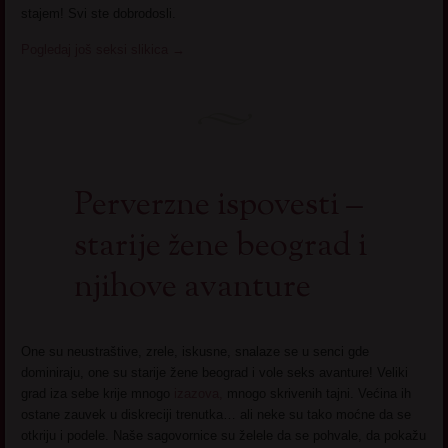
stajem! Svi ste dobrodosli.
Pogledaj još seksi slikica
→
Perverzne ispovesti –
starije žene beograd i
njihove avanture
One su neustraštive, zrele, iskusne, snalaze se u senci gde
dominiraju, one su starije žene beograd i vole seks avanture! Veliki
grad iza sebe krije mnogo
izazova,
mnogo skrivenih tajni. Većina ih
ostane zauvek u diskreciji trenutka… ali neke su tako moćne da se
otkriju i podele. Naše sagovornice su želele da se pohvale, da pokažu