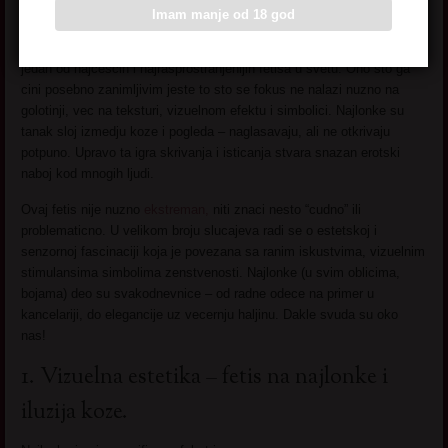
Imam manje od 18 god
Tajnovit i napaljiv – fetis na najlonke (carape, hulahopke) spada u
jedan od najcescih i najrasprostranjenijih fetisa u svetu. Ono sto ga
cini posebno zanimljivim jeste to sto se fokus ne nalazi nuzno na
golotinji, vec na teksturi, vizuelnom efektu i simbolici. Najlonke su
tanak sloj izmedju koze i pogleda – naglasavaju, ali ne otkrivaju
potpuno. Upravo ta igra skrivanja i isticanja stvara snazan erotski
naboj kod mnogih ljudi.
Ovaj fetis nije nuzno
ekstreman,
niti znaci nesto “cudno” ili
problematicno. U velikom broju slucajeva radi se o estetskoj i
senzornoj fascinaciji koja je povezana sa ranim iskustvima, vizuelnim
stimulansima simbolima zenstvenosti. Najlonke (u svim oblicima,
bojama) deo su svakodnevnice – od radne odece na primer u
kancelariji, do elegancije uz vecernju haljinu. Dakle svuda su oko
nas!
1. Vizuelna estetika – fetis na najlonke i
iluzija koze.