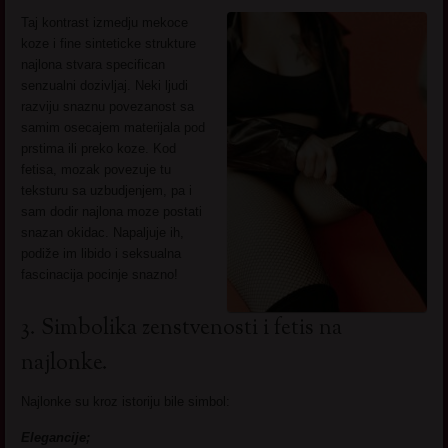
Taj kontrast izmedju mekoce
koze i fine sinteticke strukture
najlona stvara specifican
senzualni dozivljaj. Neki ljudi
razviju snaznu povezanost sa
samim osecajem materijala pod
prstima ili preko koze. Kod
fetisa, mozak povezuje tu
teksturu sa uzbudjenjem, pa i
sam dodir najlona moze postati
snazan okidac. Napaljuje ih,
podiže im libido i seksualna
fascinacija pocinje snazno!
3. Simbolika zenstvenosti i fetis na
najlonke.
Najlonke su kroz istoriju bile simbol:
Elegancije;