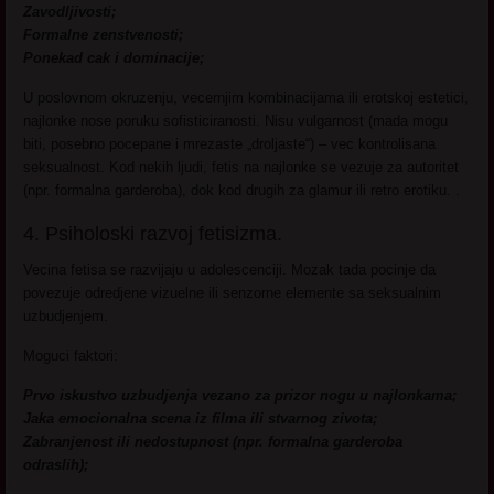
Zavodljivosti;
Formalne zenstvenosti;
Ponekad cak i dominacije;
U poslovnom okruzenju, vecernjim kombinacijama ili erotskoj estetici,
najlonke nose poruku sofisticiranosti. Nisu vulgarnost (mada mogu
biti, posebno pocepane i mrezaste „droljaste“) – vec kontrolisana
seksualnost. Kod nekih ljudi, fetis na najlonke se vezuje za autoritet
(npr. formalna garderoba), dok kod drugih za glamur ili retro erotiku. .
4. Psiholoski razvoj fetisizma.
Vecina fetisa se razvijaju u adolescenciji. Mozak tada pocinje da
povezuje odredjene vizuelne ili senzorne elemente sa seksualnim
uzbudjenjem.
Moguci faktori:
Prvo iskustvo uzbudjenja vezano za prizor nogu u najlonkama;
Jaka emocionalna scena iz filma ili stvarnog zivota;
Zabranjenost ili nedostupnost (npr. formalna garderoba
odraslih);