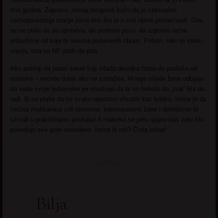
ima godina. Zapravo, mnogi terapeuti kažu da je seksualno
samopouzdanje starije žene ono što je u srži njene privlačnosti. Ona
se ne plaši da da uputstva, da promeni pozu, da izgovori razne
prljavštine od koje bi nekima porumenili obrazi. Pritom, iako je zrela i
starija, ona se NE plaši da pita.
Ako postoji taj jedan savet koji mlada devojka treba da posluša od
matorke – nećete dobiti ako ne zatražite. Mnoge mlade žene odbijaju
da vode svoje ljubavnike jer smatraju da bi on trebalo da „zna“ šta da
radi. Ili se plaše da će svako uputstvo shvatiti kao kritiku. Istina je da
većina muškaraca voli otvorene, samouverene žene i definitivno bi
uživali u praktičnijem pristupu! A matorke se jebu sjajno baš zato što
poseduju sve gore navedeno. Istina ili mit? Čista istina!
Bilja