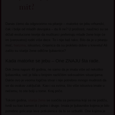
mit?
Danas ćemo da odgovorimo na pitanje – matorke se jebu vrhunski,
čak i bolje od mladih devojaka – da ili ne? U prošlosti, naučnici su se
držali evolucione teorije da muškarci preferiraju mlađe žene koje će
im (verovatno) roditi više dece. To i nije baš tako. Bilo da je u pitanju
moć,
harizma
, iskustvo, činjenica da su prokleto dobre u krevetu! Ali
zašto su starije žene odlične ljubavnice?
Kada matorke se jebu – One ZNAJU šta rade.
Dok žena napuni 40 godina, ne samo da je imala više od nekoliko
ljubavnika, već je bila u brojnim različitim seksualnim situacijama.
Dakle ovo je veoma logična stvar i nije potrebno mnogo mudrosti da
se da ovakav zaključak. Kao i sa svima, što više iskustva imate u
nečemu, to ste bolji u tome. Kraj priče.
Tokom godina,
starija žena
se suočila sa penisima koji se ne podižu,
tvrdi su kao kamen ili i jedno i drugo. Imala je ljubavnike kojima je bilo
potrebno golicanje leve potkolenice da bi se uzbudili. One kojima je