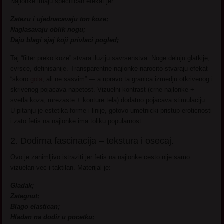
Najlonke imaju specifican efekat jer:
Zatezu i ujednacavaju ton koze;
Naglasavaju oblik nogu;
Daju blagi sjaj koji privlaci pogled;
Taj “filter preko koze” stvara iluziju savrsenstva. Noge deluju glatkije,
cvrsce, definisanije. Transparentne najlonke narocito stvaraju efekat
“skoro
gola
, ali ne sasvim” — a upravo ta granica izmedju otkrivenog i
skrivenog pojacava napetost. Vizuelni kontrast (crne najlonke +
svetla koza, mrezaste + konture tela) dodatno pojacava stimulaciju.
U pitanju je estetika forme i linije, gotovo umetnicki pristup eroticnosti
i zato fetis na najlonke ima toliku popularnost.
2. Dodirna fascinacija – tekstura i osecaj.
Ovo je zanimljivo istraziti jer fetis na najlonke cesto nije samo
vizuelan vec i taktilan. Materijal je:
Gladak;
Zategnut;
Blago elastican;
Hladan na dodir u pocetku;