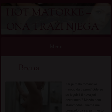
HOT MATORKE –
ONA TRAŽI NJEGA
Menu
Skip
Brena
to
content
Zar je malo romantike
mnogo da trazim? Gde su
se izgubili ti kavaljeri i
dzentlmeni? Mozda sam
staromodna i vreme me
pregazilo pa sanjam nesto