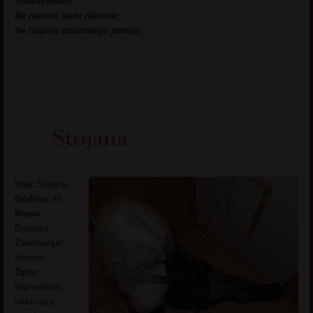
Sporazuman;
Ne nanosi stetu nikome;
Ne izaziva unutrasnju patnju;
Stojana
Ime:
Stojana
Godine:
45
Mesto:
Beograd
Zanimanje:
frizerka
Opis:
Razvedena,
radoznala,