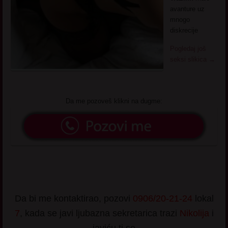
avanture uz
mnogo
diskrecije
Pogledaj još
seksi slikica
→
Da me pozoveš klikni na dugme:
Da bi me kontaktirao, pozovi
0906/20-21-24
lokal
7
, kada se javi ljubazna sekretarica trazi
Nikolija
i