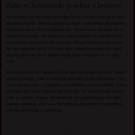
Zašto su hotmatorke posebne u krevetu?
Ako te neka od ovih dama uzme pod svoje, odmah znaš da te čeka
nezaboravna noć. Njihovo samopouzdanje i sposobnost da preuzmu
kontrolu u seksu čine ih jedinstvenim. Istovremeno, otvorene su za
eksperimentisanje – od klasičnog vođenja ljubavi do najluđih fetiša
koje možda nisi smeo ni da izgovoriš. Mnogi muškarci tvrde da su
tek sa matorkom otkrili šta znači pravi, intenzivan orgazam i seks
koji se pamti ceo život. Dakle znanje želja i energija – to su njeni
aduti.
Ako si spreman da zakoračiš u svet gde dominiraju iskustvo, strast i
erotska energija, onda je vreme da pronađeš svoju hotmatorku. One
su svuda oko tebe – u oglasima, na mrežama, u tvojoj okolini. Samo
je pitanje da li imaš hrabrosti da im priđeš. Jer jednom kada iskusiš
seks sa zrelom damom, shvatićeš da sve tvoje fantazije tek tada
postaju stvarnost. One su tu da ti pokažu da godine nisu prepreka,
već najveće oružje u zavođenju.