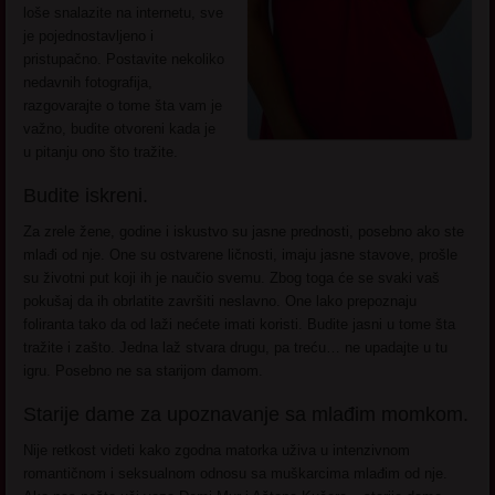
loše snalazite na internetu, sve
je pojednostavljeno i
pristupačno. Postavite nekoliko
nedavnih fotografija,
razgovarajte o tome šta vam je
važno, budite otvoreni kada je
u pitanju ono što tražite.
Budite iskreni.
Za zrele žene, godine i iskustvo su jasne prednosti, posebno ako ste
mlađi od nje. One su ostvarene ličnosti, imaju jasne stavove, prošle
su životni put koji ih je naučio svemu. Zbog toga će se svaki vaš
pokušaj da ih obrlatite završiti neslavno. One lako prepoznaju
foliranta tako da od laži nećete imati koristi. Budite jasni u tome šta
tražite i zašto. Jedna laž stvara drugu, pa treću… ne upadajte u tu
igru. Posebno ne sa starijom damom.
Starije dame za upoznavanje sa mlađim momkom.
Nije retkost videti kako zgodna matorka uživa u intenzivnom
romantičnom i seksualnom odnosu sa muškarcima mlađim od nje.