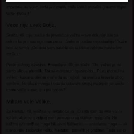
daleko nadmašio veličinu njegovog penisa. Tako da mi veličina nije
imperativ, ali volim kada je momak malo iznad proseka (i nema super
tanak penis ).”
Veće nije uvek Bolje.
Sneža, 46, nije mislila da je veličina važna – sve dok nije bila sa
nekim ko je imao ogroman penis. „Seks je postao nepodnošljiv“, kaže
ona uz smeh. „Od tada sam naučila da ta tolika veličina zaista čini
razliku.“
Posle sličnog iskustva, Branislava, 60, se slaže. “Da, važno je, ali
samo ako je prevelik. Takav monstrum opasno boli! Plus, momci sa
velikim kurcima obično misle da su najbolji na svetu u krevetu zbog
veličine. Ne ulažu mnogo truda da udovolje svojoj partnerki jer misle: ‘
Imam veliki kurac, šta još hoćeš?”
Milfare vole Velike.
Za Renatu, 48, veličina je itekako bitna. „Otkrila sam da više volim
velike, ali to je u velikoj meri povezano sa oblikom mog tela. Ne
kažem da manji ne mogu biti dobri ljubavnici ― apsolutno mogu ― ali
mene više zadovolje veliki. Međutim, prevelik je problem. Tada samo