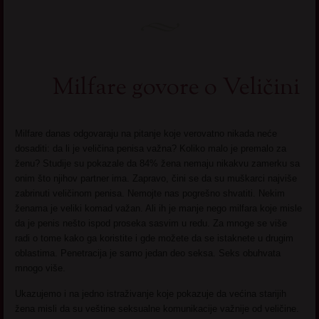
Milfare govore o Veličini
Milfare danas odgovaraju na pitanje koje verovatno nikada neće
dosaditi: da li je veličina penisa važna? Koliko malo je premalo za
ženu? Studije su pokazale da 84% žena nemaju nikakvu zamerku sa
onim što njihov partner ima. Zapravo, čini se da su muškarci najviše
zabrinuti veličinom penisa. Nemojte nas pogrešno shvatiti. Nekim
ženama je veliki komad važan. Ali ih je manje nego milfara koje misle
da je penis nešto ispod proseka sasvim u redu. Za mnoge se više
radi o tome kako ga koristite i gde možete da se istaknete u drugim
oblastima. Penetracija je samo jedan deo seksa. Seks obuhvata
mnogo više.
Ukazujemo i na jedno istraživanje koje pokazuje da većina starijih
žena misli da su veštine seksualne komunikacije važnije od veličine.