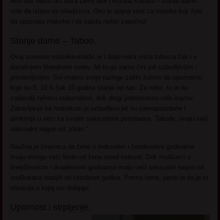
Ako nas nešto uči veza Demi Mur i Aštona Kučera – starije dame
vole da izlaze sa mladićima. Ovo je sjajna vest za momke koji žele
da upoznaju matorke i da zaista nešto započnu!
Starije dame – Taboo.
Ovaj scenario matorka-mladić je i dalje neka vrsta taboo-a čak i u
današnjem liberalnom svetu. Ali to ga samo čini još uzbudljivijim i
primamljivijim. Svi imamo svoje razloge zašto želimo da upoznamo
koje su 5, 10 ili čak 15 godina starije od nas. Za neke, to je da
zadovolji njihovu radoznalost, dok drugi jednostavno vole izazov.
Zabavljanje sa matorkom je uzbudljivo jer su samopouzdane i
direktnije u vezi sa svojim seksualnim potrebama. Takođe, imaju veći
seksualni nagon od „klinki.“
Naučna je činjenica da žene u tridesetim i četrdesetim godinama
imaju mnogo veći libido od žena ispod trideset. Dok muškarci u
tinejdžerskim i dvadesetim godinama imaju veći seksualni nagon od
muškaraca starijih od četrdeset godina. Prema tome, jasno je da je to
situacija u kojoj svi dobijaju.
Upornost i strpljenje.