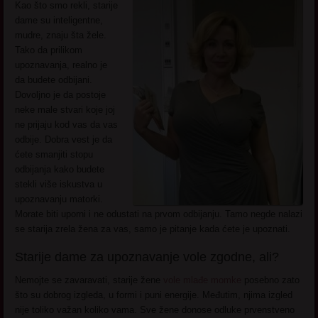
Kao što smo rekli, starije
dame su inteligentne,
mudre, znaju šta žele.
Tako da prilikom
upoznavanja, realno je
da budete odbijani.
Dovoljno je da postoje
neke male stvari koje joj
ne prijaju kod vas da vas
odbije. Dobra vest je da
ćete smanjiti stopu
odbijanja kako budete
stekli više iskustva u
upoznavanju matorki.
Morate biti uporni i ne odustati na prvom odbijanju. Tamo negde nalazi
se starija zrela žena za vas, samo je pitanje kada ćete je upoznati.
Starije dame za upoznavanje vole zgodne, ali?
Nemojte se zavaravati, starije žene
vole mlađe momke
posebno zato
što su dobrog izgleda, u formi i puni energije. Međutim, njima izgled
nije toliko važan koliko vama. Sve žene donose odluke prvenstveno