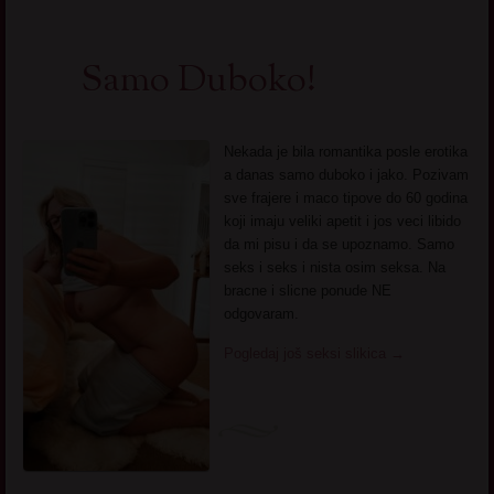
Samo Duboko!
Nekada je bila romantika posle erotika
a danas samo duboko i jako. Pozivam
sve frajere i maco tipove do 60 godina
koji imaju veliki apetit i jos veci libido
da mi pisu i da se upoznamo. Samo
seks i seks i nista osim seksa. Na
bracne i slicne ponude NE
odgovaram.
Pogledaj još seksi slikica
→