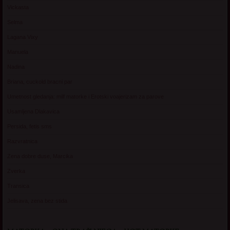
Vickasta
Selma
Lagana Vixy
Manuela
Nadina
Briana, cuckold bracni par
Umetnost gledanja: milf matorke i Erotski voajerizam za parove
Usamljena Dlakavica
Persida, fetis sms
Razvratnica
Zena dobre duse, Marcika
Zverka
Transica
Jelisava, zena bez stida