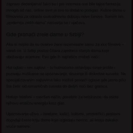
zapravo decenijama! Iako su i pre interneta one bile tajna fantazija
mnogih od nas, online svet je sve to dodatno podigao. Kultne dame u
filmovima za odrasle svakodnevno dobijaju nove fanove. Samim tim,
„epidemija zrelih dama“ nastavlja se i ojačava.
Gde pronaći zrele dame u Srbiji?
Ako si mislio da su ovakve žene rezervisane samo za xxx filmove –
varaš se. U Srbiji postoji čitava zajednica starijih dama koje
obožavaju avanture. Evo gde ih najčešće možeš naći:
Hot oglasi i sex sajtovi – tu hotmatorke ostavljaju svoje profile i
pozivaju muškarce na upoznavanje, druzenje ili diskretne susrete. Na
specijalizovanim sajtovima lako možeš pronaći oglase gde jasno pišu
šta žele: od romantičnih susreta do divljih noći bez granica.
Hotlajn telefoni – savršen način, posebno za neiskusne, da osete
njihovu erotičnu energiju kroz glas.
Upoznavanje uživo – teretane, kafići, kulturni, umetnički i poslovni
događaji često kriju dame koje izgledaju nevino, ali imaju itekako
vruće namere.