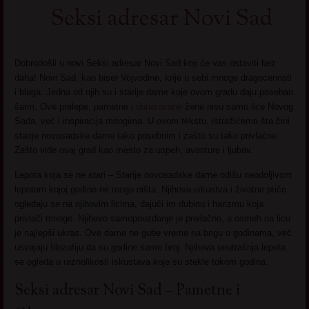
Seksi adresar Novi Sad
Dobrodošli u novi Seksi adresar Novi Sad koji će vas ostaviti bez
daha! Novi Sad, kao biser Vojvodine, krije u sebi mnoge dragocenosti
i blaga. Jedna od njih su i starije dame koje ovom gradu daju poseban
šarm. Ove prelepe, pametne i
obrazovane
žene nisu samo lice Novog
Sada, već i inspiracija mnogima. U ovom tekstu, istražićemo šta čini
starije novosadske dame tako posebnim i zašto su tako privlačne.
Zašto vide ovaj grad kao mesto za uspeh, avanture i ljubav.
Lepota koja se ne stari – Starije novosadske dame odišu neodoljivom
lepotom kojoj godine ne mogu ništa. Njihova iskustva i životne priče
ogledaju se na njihovim licima, dajući im dubinu i harizmu koja
privlači mnoge. Njihovo samopouzdanje je privlačno, a osmeh na licu
je najlepši ukras. Ove dame ne gube vreme na brigu o godinama, već
usvajaju filozofiju da su godine samo broj. Njihova unutrašnja lepota
se ogleda u raznolikosti iskustava koje su stekle tokom godina.
Seksi adresar Novi Sad – Pametne i