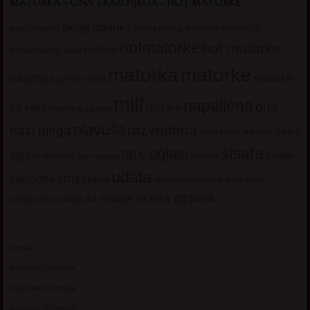
MATORKA – ONA TRAŽI NJEGA – HOT MATORKE
beogradjanka
crnka
domacica
beograd
baka
bucka
diskretna
hotmatorke
hot matorke
hotline
guzata
dopisivanje
matorke
matorka
iskusna
matorke
licni oglasi
lepa
milf
napaljena
ona
milfare
za seks
matorke za sex
plavuša
razvedena
trazi njega
seks
seksi adresar
seksi
sisata
sex oglasi
oglasi
sisate
sekssms
sexsms
sex matorke
udata
sms
slobodna
starija
velike sise
vruci
upoznavanje
zgodna
za mladje
za seks
razgovori
za mlade
Kontakt
Kupovina 10 minuta
Kupovina 30 minuta
Kupovina 60 minuta