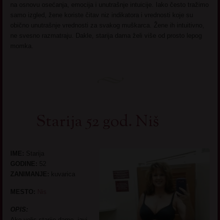
na osnovu osećanja, emocija i unutrašnje intuicije. Iako često tražimo
samo izgled, žene koriste čitav niz indikatora i vrednosti koje su
obično unutrašnje vrednosti za svakog muškarca. Žene ih intuitivno,
ne svesno razmatraju. Dakle, starija dama želi više od prosto lepog
momka.
Starija 52 god. Niš
IME:
Starija
GODINE:
52
ZANIMANJE:
kuvarica
MESTO:
Nis
OPIS:
Ako volis starije dame, javi