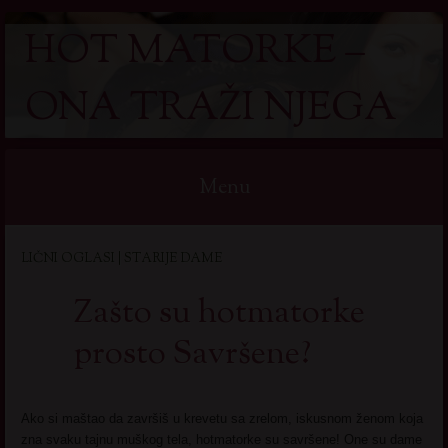
HOT MATORKE –
ONA TRAŽI NJEGA
Menu
Skip
LIČNI OGLASI | STARIJE DAME
to
content
Zašto su hotmatorke
prosto Savršene?
Ako si maštao da završiš u krevetu sa zrelom, iskusnom ženom koja
zna svaku tajnu muškog tela, hotmatorke su savršene! One su dame