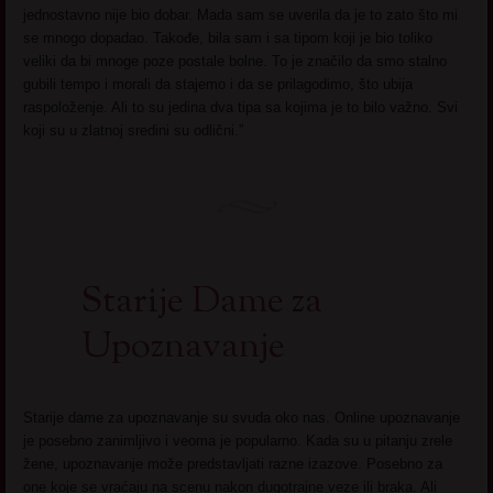
jednostavno nije bio dobar. Mada sam se uverila da je to zato što mi
se mnogo dopadao. Takođe, bila sam i sa tipom koji je bio toliko
veliki da bi mnoge poze postale bolne. To je značilo da smo stalno
gubili tempo i morali da stajemo i da se prilagodimo, što ubija
raspoloženje. Ali to su jedina dva tipa sa kojima je to bilo važno. Svi
koji su u zlatnoj sredini su odlični.”
Starije Dame za
Upoznavanje
Starije dame za upoznavanje su svuda oko nas. Online upoznavanje
je posebno zanimljivo i veoma je popularno. Kada su u pitanju zrele
žene, upoznavanje može predstavljati razne izazove. Posebno za
one koje se vraćaju na scenu nakon dugotrajne veze ili braka. Ali