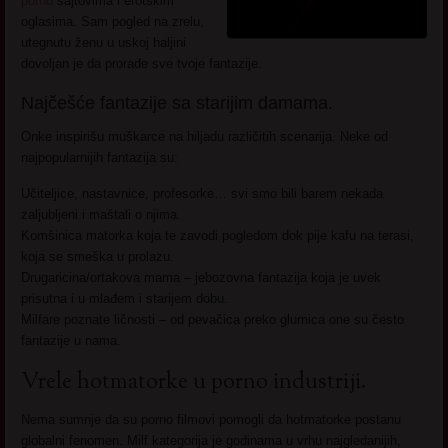
porno
sajtovima i erotskim
oglasima. Sam pogled na zrelu,
utegnutu ženu u uskoj haljini
dovoljan je da prorade sve tvoje fantazije.
Najčešće fantazije sa starijim damama.
Onke inspirišu muškarce na hiljadu različitih scenarija. Neke od
najpopularnijih fantazija su:
Učiteljice, nastavnice, profesorke… svi smo bili barem nekada
zaljubljeni i maštali o njima.
Komšinica matorka koja te zavodi pogledom dok pije kafu na terasi,
koja se smeška u prolazu.
Drugaricina/ortakova mama – jebozovna fantazija koja je uvek
prisutna i u mlađem i starijem dobu.
Milfare poznate ličnosti – od pevačica preko glumica one su često
fantazije u nama.
Vrele hotmatorke u porno industriji.
Nema sumnje da su porno filmovi pomogli da hotmatorke postanu
globalni fenomen. Milf kategorija je godinama u vrhu najgledanijih,