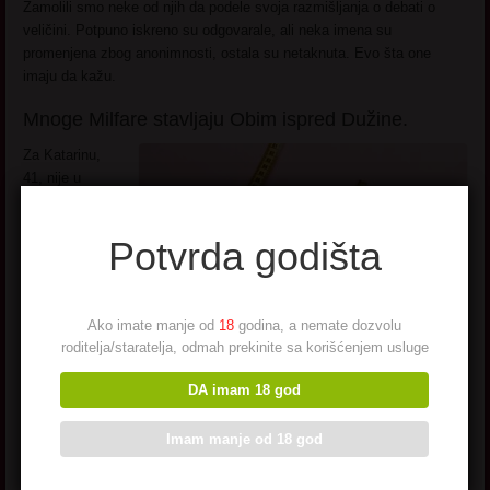
Zamolili smo neke od njih da podele svoja razmišljanja o debati o
veličini. Potpuno iskreno su odgovarale, ali neka imena su
promenjena zbog anonimnosti, ostala su netaknuta. Evo šta one
imaju da kažu.
Mnoge Milfare stavljaju Obim ispred Dužine.
Za Katarinu,
41, nije u
pitanju dužina.
„Volela bih da
Potvrda godišta
kažem da nije
uopšte bitna, ali
u izvesnoj meri
jeste. Međutim, manje je dužina bitna od obima.“
Ako imate manje od
18
godina, a nemate dozvolu
roditelja/staratelja, odmah prekinite sa korišćenjem usluge
Ljiljana, 52, se slaže. “To je teško pitanje, jer ‘veličina’ ne znači nužno
samo centimetri. Obim se takođe računa. Ako je neko 13cm i tanak,
DA imam 18 god
to se čini mnogo drugačije od 13cm i
debeo
. Za mene je veličina nije
presudna, iako neću lagati i reći da ne volim većeg momka. Najbolji
Imam manje od 18 god
seks koji sam imala je bio sa tipom prosečne veličine. Ali njegova
sklonost ka oralnom i drugim načinima stvaranja moj orgazam je