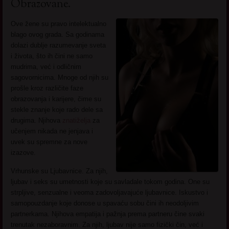
Obrazovane.
Ove žene su pravo intelektualno
blago ovog grada. Sa godinama
dolazi dublje razumevanje sveta
i života, što ih čini ne samo
mudrima, već i odličnim
sagovornicima. Mnoge od njih su
prošle kroz različite faze
obrazovanja i karijere, čime su
stekle znanje koje rado dele sa
drugima. Njihova
znatiželja
za
učenjem nikada ne jenjava i
uvek su spremne za nove
izazove.
Vrhunske su Ljubavnice. Za njih,
ljubav i seks su umetnosti koje su savladale tokom godina. One su
strpljive, senzualne i veoma zadovoljavajuće ljubavnice. Iskustvo i
samopouzdanje koje donose u spavaću sobu čini ih neodoljivim
partnerkama. Njihova empatija i pažnja prema partneru čine svaki
trenutak nezaboravnim. Za njih, ljubav nije samo fizički čin, već i