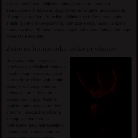
koje su prošle fazu stidljivosti odavno i sada su spremne i
samouverene. Prestale su da gube vreme na igrice, prosto žele da
uživaju bez zadrške. Za razliku od klinki koje traže sebe u svakom
smislu (životnom i seksualnom), hotmatorke imaju jasno i izraženo
samopouzdanje. Njihova
energija
u seksu često nadmašuje sve tvoje
dosadašnje avanture.
Zašto su hotmatorke toliko privlačne?
Svaka iza sebe ima godine
istraživanja, proživljenih fantazija
i veština koje ne možeš naučiti
ni u teoriji. Muškarci vole starije
dame jer one znaju kako da
zadovolje i ne stide se da
pokažu šta im prija. Kada te
pogleda matorka koja zna da ti
čita misli, osećaš kako kolena
klecaju. Upravo zato su
hotmatorke među najtraženijima
u životu, ali i kategorijama na