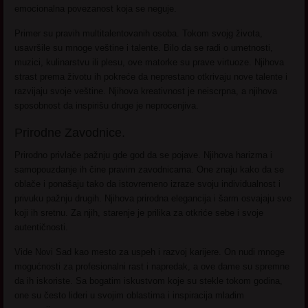
emocionalna povezanost koja se neguje.
Primer su pravih multitalentovanih osoba. Tokom svojg života,
usavršile su mnoge veštine i talente. Bilo da se radi o umetnosti,
muzici, kulinarstvu ili plesu, ove matorke su prave virtuoze. Njihova
strast prema životu ih pokreće da neprestano otkrivaju nove talente i
razvijaju svoje veštine. Njihova kreativnost je neiscrpna, a njihova
sposobnost da inspirišu druge je neprocenjiva.
Prirodne Zavodnice.
Prirodno privlače pažnju gde god da se pojave. Njihova harizma i
samopouzdanje ih čine pravim zavodnicama. One znaju kako da se
oblače i ponašaju tako da istovremeno izraze svoju individualnost i
privuku pažnju drugih. Njihova prirodna elegancija i šarm osvajaju sve
koji ih sretnu. Za njih, starenje je prilika za otkriće sebe i svoje
autentičnosti.
Vide Novi Sad kao mesto za uspeh i razvoj karijere. On nudi mnoge
mogućnosti za profesionalni rast i napredak, a ove dame su spremne
da ih iskoriste. Sa bogatim iskustvom koje su stekle tokom godina,
one su često lideri u svojim oblastima i inspiracija mlađim