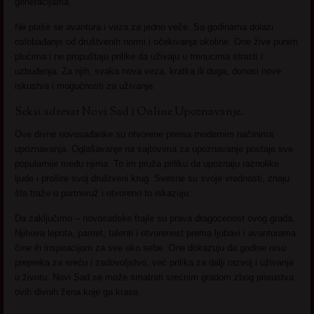
generacijama.
Ne plaše se avantura i veza za jedno veče. Sa godinama dolazi
oslobađanje od društvenih normi i očekivanja okoline. One žive punim
plućima i ne propuštaju prilike da uživaju u trenucima strasti i
uzbuđenja. Za njih, svaka nova veza, kratka ili duga, donosi nove
iskustva i mogućnosti za uživanje.
Seksi adresar Novi Sad i Online Upoznavanje.
Ove divne novosađanke su otvorene prema modernim načinima
upoznavanja. Oglašavanje na sajtovima za upoznavanje postaje sve
popularnije među njima. To im pruža priliku da upoznaju raznolike
ljude i prošire svoj društveni krug. Svesne su svoje vrednosti, znaju
šta traže u partneruž i otvoreno to iskazuju.
Da zaključimo – novosadske frajle su prava dragocenost ovog grada.
Njihova lepota, pamet, talenti i otvorenost prema ljubavi i avanturama
čine ih inspiracijom za sve oko sebe. One dokazuju da godine nisu
prepreka za sreću i zadovoljstvo, već prilika za dalji razvoj i uživanje
u životu. Novi Sad se može smatrati srećnim gradom zbog prisustva
ovih divnih žena koje ga krase.