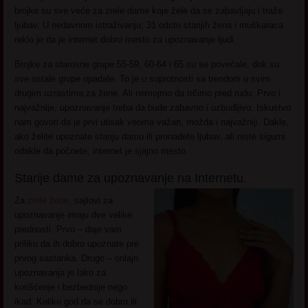
brojke su sve veće za zrele dame koje žele da se zabavljaju i traže
ljubav. U nedavnom istraživanju, 31 odsto starijih žena i muškaraca
reklo je da je internet dobro mesto za upoznavanje ljudi.
Brojke za starosne grupe 55-59, 60-64 i 65 su se povećale, dok su
sve ostale grupe opadale. To je u suprotnosti sa trendom u svim
drugim uzrastima za žene. Ali nemojmo da trčimo pred rudu. Prvo i
najvažnije, upoznavanje treba da bude zabavno i uzbudljivo. Iskustvo
nam govori da je prvi utisak veoma važan, možda i najvažniji. Dakle,
ako želite upoznate stariju damu ili pronađete ljubav, ali niste sigurni
odakle da počnete, internet je sjajno mesto.
Starije dame za upoznavanje na Internetu.
Za
zrele žene
, sajtovi za
upoznavanje imaju dve velike
prednosti. Prvo – daje vam
priliku da ih dobro upoznate pre
prvog sastanka. Drugo – onlajn
upoznavanja je lako za
korišćenje i bezbednije nego
ikad. Koliko god da se dobro ili