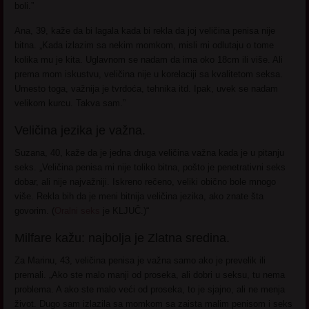
boli.”
Ana, 39, kaže da bi lagala kada bi rekla da joj veličina penisa nije
bitna. „Kada izlazim sa nekim momkom, misli mi odlutaju o tome
kolika mu je kita. Uglavnom se nadam da ima oko 18cm ili više. Ali
prema mom iskustvu, veličina nije u korelaciji sa kvalitetom seksa.
Umesto toga, važnija je tvrdoća, tehnika itd. Ipak, uvek se nadam
velikom kurcu. Takva sam.”
Veličina jezika je važna.
Suzana, 40, kaže da je jedna druga veličina važna kada je u pitanju
seks. „Veličina penisa mi nije toliko bitna, pošto je penetrativni seks
dobar, ali nije najvažniji. Iskreno rečeno, veliki obično bole mnogo
više. Rekla bih da je meni bitnija veličina jezika, ako znate šta
govorim. (
Oralni seks
je KLJUČ.)“
Milfare kažu: najbolja je Zlatna sredina.
Za Marinu, 43, veličina penisa je važna samo ako je prevelik ili
premali. „Ako ste malo manji od proseka, ali dobri u seksu, tu nema
problema. A ako ste malo veći od proseka, to je sjajno, ali ne menja
život. Dugo sam izlazila sa momkom sa zaista malim penisom i seks