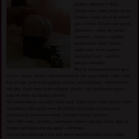
godina i dolazim iz Niša.
Vesela sam, topla, volim da se
smejem i kažu da mi je osmeh
pola ličnosti. U duši sam prava
domaćica – volim da kuvam,
spremam, mazim i ugađam
ljudima koje volim. Radim,
udata sam, živim sasvim
normalan život… možda i
previše normalan.
Muž je vremenom postao gost
u kući – posla, umora i ravnodušnosti je više nego mene. I tako sam,
kao mnoge žene mojih godina, ostala „zapostavljena“, neprimećena i
nečujna. A još uvek imam energije, strasti i onu ženstvenu toplinu
koju ne želim da bacim u prašinu.
Ne tražim dramu, ne rušim ničiji život. Samo želim malo pažnje, malo
uzbuđenja i nekoga ko ume da poštuje ženu koja zna šta pruža.
Diskrecija je za mene svetinja. Jednako tražim i pružam.
Ako voliš vedru, prirodnu, ženstvenu matoru koja lepo kuva, lepo se
smeje i još lepše ume da ugodi – eto mene.
Javi se da vidimo da li ima one prave iskre koja meni u kući toliko