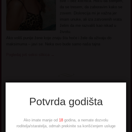
sve – bez kočnica. Hoću da stenjem,
da se tresem, da zaboravim kako se
zovem. Diskrecija mi je važna jer
imam unuke, ali iza zatvorenih vrata
želim da me razvališ kao nikad u
životu.
Ako voliš punije žene koje znaju šta hoće i žele da uživaju do
maksimuma – javi se. Neka ovo bude samo naša tajna
Pogledaj još seksi slikica
→
Tigrica
Potvrda godišta
Udata, ali već dugo
Ako imate manje od
18
godina, a nemate dozvolu
zapostavljena. Muž zauzet
roditelja/staratelja, odmah prekinite sa korišćenjem usluge
svojim poslom, a ja sve više