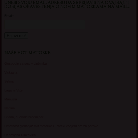
UNESI SVOJU EMAIL ADRESU DA SE PRIJAVIS NA OVAJ SAJT I
DOBIJAS OBAVESTENJA O NOVIM MATORKAMA NA MAILU!
Email*
NAŠE HOT MATORKE
Gospodje za sex – Ljubimka
Vickasta
Selma
Lagana Vixy
Manuela
Nadina
Briana, cuckold bracni par
Umetnost gledanja: milf matorke i Erotski voajerizam za parove
Usamljena Dlakavica