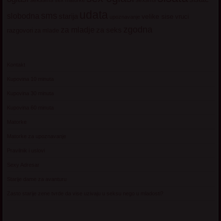
udata
sms
slobodna
starija
velike sise
vruci
upoznavanje
zgodna
za mladje
za seks
razgovori
za mlade
Kontakt
Kupovina 10 minuta
Kupovina 30 minuta
Kupovina 60 minuta
Matorke
Matorke za upoznavanje
Pravilnik i uslovi
Sexy Adresar
Starije dame za avanturu
Zasto starije zene tvrde da vise uzivaju u seksu nego u mladosti?