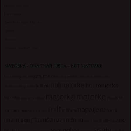
Persida, fetis sms
Razvratnica
Zena dobre duse, Marcika
Zverka
Transica
Jelisava, zena bez stida
MATORKA – ONA TRAŽI NJEGA – HOT MATORKE
beogradjanka
crnka
domacica
beograd
baka
bucka
diskretna
hotmatorke
hot matorke
hotline
guzata
dopisivanje
matorke
matorka
iskusna
matorke
licni oglasi
lepa
milf
napaljena
ona
milfare
za seks
matorke za sex
plavuša
razvedena
trazi njega
seks
seksi adresar
seksi
sisata
sex oglasi
oglasi
sisate
sekssms
sexsms
sex matorke