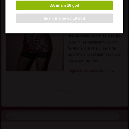
DA imam 18 god
željna pažnje i dodira. Neću puno
da otkrivam o sebi – diskrecija
mi je važna, ali reći ću ti da sam
Imam manje od 18 god
iz Novog Sada i da mi treba
neko ko zna kako probuditi ženu.
Nije mi važno ako si zauzet, još
bolje, mi se razumemo odlično.
Ako si diskretan i želiš da
ispunimo ono što nam kod kuće
nedostaje, javi se.
Pogledaj još seksi slikica
→