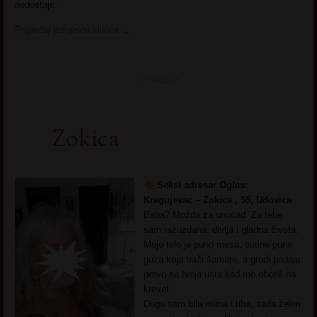
nedostaje.
Pogledaj još seksi slikica
→
Zokica
Seksi adresar Oglas:
Kragujevac – Zokica , 55, Udovica
Baba? Možda za unučad. Za tebe
sam razuzdana, divlja i gladna života.
Moje telo je puno mesa, butine pune,
guza koja traži šamare, a grudi padaju
pravo na tvoja usta kad me oboriš na
krevet.
Dugo sam bila mirna i tiha, sada želim