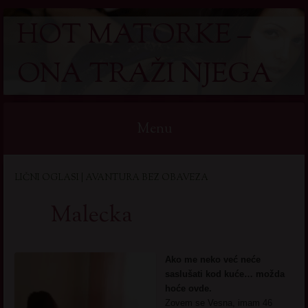
HOT MATORKE –
ONA TRAŽI NJEGA
Menu
Skip
LIČNI OGLASI | AVANTURA BEZ OBAVEZA
to
content
Malecka
Ako me neko već neće
saslušati kod kuće… možda
hoće ovde.
Zovem se Vesna, imam 46