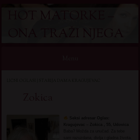
HOT MATORKE –
ONA TRAŽI NJEGA
Menu
Skip
LIČNI OGLASI | STARIJA DAMA KRAGUJEVAC
to
content
Zokica
Seksi adresar Oglas:
Kragujevac – Zokica , 55, Udovica
Baba? Možda za unučad. Za tebe
sam razuzdana, divlja i gladna života.