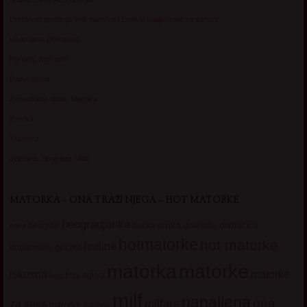
Umetnost gledanja: milf matorke i Erotski voajerizam za parove
Usamljena Dlakavica
Persida, fetis sms
Razvratnica
Zena dobre duse, Marcika
Zverka
Transica
Jelisava, zena bez stida
MATORKA – ONA TRAŽI NJEGA – HOT MATORKE
beogradjanka
crnka
domacica
beograd
baka
bucka
diskretna
hotmatorke
hot matorke
hotline
guzata
dopisivanje
matorke
matorka
iskusna
matorke
licni oglasi
lepa
milf
napaljena
ona
milfare
za seks
matorke za sex