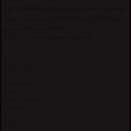
plavuša
razvedena
trazi njega
seks
seksi adresar
seksi
sisata
sex oglasi
oglasi
sisate
sekssms
sexsms
sex matorke
udata
sms
slobodna
starija
velike sise
vruci
upoznavanje
zgodna
za mladje
za seks
razgovori
za mlade
Kontakt
Kupovina 10 minuta
Kupovina 30 minuta
Kupovina 60 minuta
Matorke
Matorke za upoznavanje
Pravilnik i uslovi
Sexy Adresar
Starije dame za avanturu