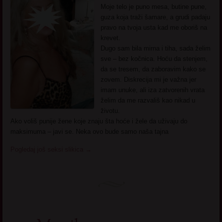
Moje telo je puno mesa, butine pune,
guza koja traži šamare, a grudi padaju
pravo na tvoja usta kad me oboriš na
krevet.
Dugo sam bila mirna i tiha, sada želim
sve – bez kočnica. Hoću da stenjem,
da se tresem, da zaboravim kako se
zovem. Diskrecija mi je važna jer
imam unuke, ali iza zatvorenih vrata
želim da me razvališ kao nikad u
životu.
Ako voliš punije žene koje znaju šta hoće i žele da uživaju do
maksimuma – javi se. Neka ovo bude samo naša tajna
Pogledaj još seksi slikica
→