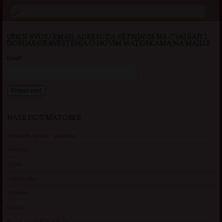
UNESI SVOJU EMAIL ADRESU DA SE PRIJAVIS NA OVAJ SAJT I
DOBIJAS OBAVESTENJA O NOVIM MATORKAMA NA MAILU!
Email*
NAŠE HOT MATORKE
Gospodje za sex – Ljubimka
Vickasta
Selma
Lagana Vixy
Manuela
Nadina
Briana, cuckold bracni par