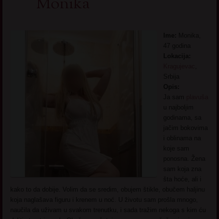
Monika
Ime:
Monika,
47 godina
Lokacija:
Kragujevac
,
Srbija
Opis:
Ja sam
plavuša
u najboljim
godinama, sa
jačim bokovima
i oblinama na
koje sam
ponosna. Žena
sam koja zna
šta hoće, ali i
kako to da dobije. Volim da se sredim, obujem štikle, obučem haljinu
koja naglašava figuru i krenem u noć. U životu sam prošla mnogo,
naučila da uživam u svakom trenutku, i sada tražim nekoga s kim ću