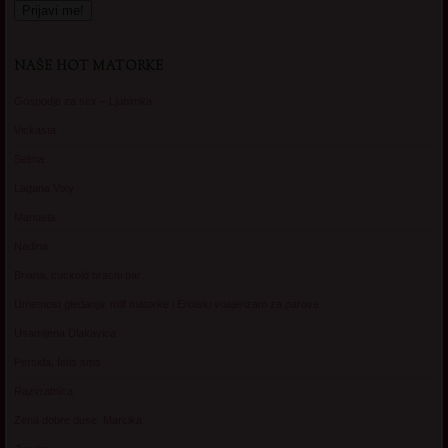
NAŠE HOT MATORKE
Gospodje za sex – Ljubimka
Vickasta
Selma
Lagana Vixy
Manuela
Nadina
Briana, cuckold bracni par
Umetnost gledanja: milf matorke i Erotski voajerizam za parove
Usamljena Dlakavica
Persida, fetis sms
Razvratnica
Zena dobre duse, Marcika