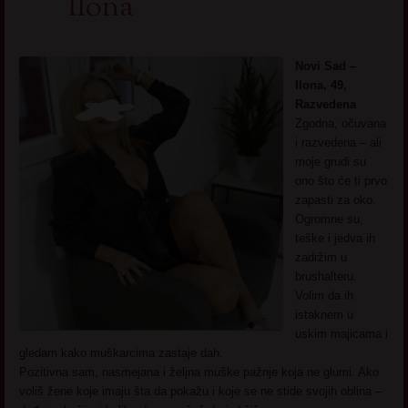
Ilona
Novi Sad –
Ilona, 49,
Razvedena
Zgodna, očuvana
i razvedena – ali
moje grudi su
ono što će ti prvo
zapasti za oko.
Ogromne su,
teške i jedva ih
zadržim u
brushalteru.
Volim da ih
istaknem u
uskim majicama i
gledam kako muškarcima zastaje dah.
Pozitivna sam, nasmejana i željna muške pažnje koja ne glumi. Ako
voliš žene koje imaju šta da pokažu i koje se ne stide svojih oblina –