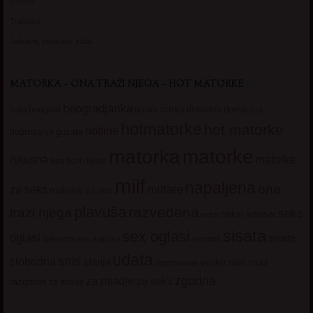
Zverka
Transica
Jelisava, zena bez stida
MATORKA – ONA TRAŽI NJEGA – HOT MATORKE
beogradjanka
crnka
domacica
beograd
baka
bucka
diskretna
hotmatorke
hot matorke
hotline
guzata
dopisivanje
matorke
matorka
iskusna
matorke
licni oglasi
lepa
milf
napaljena
ona
milfare
za seks
matorke za sex
plavuša
razvedena
trazi njega
seks
seksi adresar
seksi
sisata
sex oglasi
oglasi
sisate
sekssms
sexsms
sex matorke
udata
sms
slobodna
starija
velike sise
vruci
upoznavanje
zgodna
za mladje
za seks
razgovori
za mlade