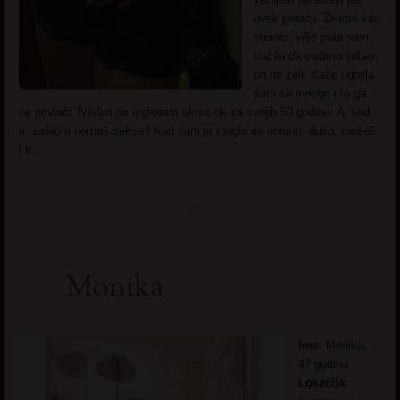
uvek postoji. Živimo kao
stranci, više puta sam
tražila da vodimo ljubav,
on ne želi. Kaže ugojila
sam se mnogo i to ga
ne privlači. Mislim da izgledam skroz ok za svojih 50 godina. Aj sad
ti, zašto ti nemaš seksa? Kad sam ja mogla da otvorim dušu, možeš
i ti…
Monika
Ime:
Monika,
47 godina
Lokacija: