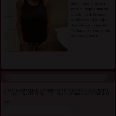
Skini mi kozne cipele i
polizi mi stopala smrljiva
… Zelim da ih detaljno
ocistis! I nemoj slucajno
da si me opet pogledao!
Telefon u ruke i spremi se
da budes – NIKO!
UNESI SVOJU EMAIL ADRESU DA SE PRIJAVIS NA OVAJ SAJT I
DOBIJAS OBAVESTENJA O NOVIM MATORKAMA NA MAILU!
Email*