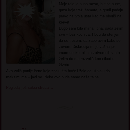
Moje telo je puno mesa, butine pune,
guza koja traži šamare, a grudi padaju
pravo na tvoja usta kad me oboriš na
krevet.
Dugo sam bila mirna i tiha, sada želim
sve – bez kočnica. Hoću da stenjem,
da se tresem, da zaboravim kako se
zovem. Diskrecija mi je važna jer
imam unuke, ali iza zatvorenih vrata
želim da me razvališ kao nikad u
životu.
Ako voliš punije žene koje znaju šta hoće i žele da uživaju do
maksimuma – javi se. Neka ovo bude samo naša tajna
Pogledaj još seksi slikica
→