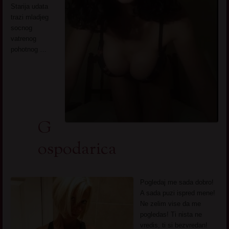
Starija udata
trazi mladjeg
socnog
vatrenog
pohotnog …
G
ospodarica
Pogledaj me sada dobro!
A sada puzi ispred mene!
Ne zelim vise da me
pogledas! Ti nista ne
vredis, ti si bezvredan!