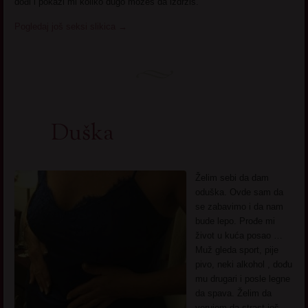
dođi i pokaži mi koliko dugo možeš da izdržiš.
Pogledaj još seksi slikica
→
Duška
Želim sebi da dam
oduška. Ovde sam da
se zabavimo i da nam
bude lepo. Prođe mi
život u kuća posao …
Muž gleda sport, pije
pivo, neki alkohol , dođu
mu drugari i posle legne
da spava. Želim da
verujem da strast još