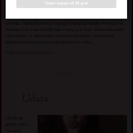
Imam manje od 18 god
važna, a poštovanje je obavezno.
Šta volim u seksu:
U krevetu volim igru zavođenja i dugu predigru. Obožavam poljupce
po vratu, šaputanja na uvo i lagano skidanje garderobe. Privlače me
muškarci koji znaju koristiti ruke i usne, a ne žure. Volim kada strast
raste polako, a zatim prelazi u vatrenu eksploziju. Ne bežim od
eksperimentisanja i volim kada partner ima maštu.
Pogledaj još seksi slikica
→
Udata
Ne bih da
gubim vreme
na opise.