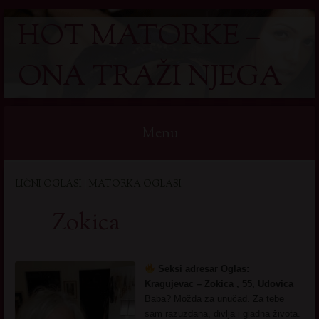
HOT MATORKE –
ONA TRAŽI NJEGA
Menu
Skip
LIČNI OGLASI | MATORKA OGLASI
to
content
Zokica
Seksi adresar Oglas:
Kragujevac – Zokica , 55, Udovica
Baba? Možda za unučad. Za tebe
sam razuzdana, divlja i gladna života.