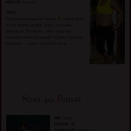
MESTO:
Beograd
OPIS:
Stalno me mesaju sa cerkom
i nikad mi ne
bi dali ovoliko godina. Znam, za svaku
pohvalu je. Sta mislis, cemu mogu da
zahvalim ovakvom izgledu? Fitnes i? Mmmm
bravoooo … znaci volimo iste stvari …
Sosa 49. Banat
IME:
Sosa
GODINE:
49
ZANIMANJE:
domacica