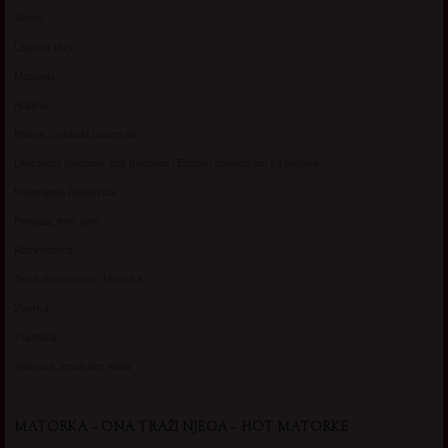
Selma
Lagana Vixy
Manuela
Nadina
Briana, cuckold bracni par
Umetnost gledanja: milf matorke i Erotski voajerizam za parove
Usamljena Dlakavica
Persida, fetis sms
Razvratnica
Zena dobre duse, Marcika
Zverka
Transica
Jelisava, zena bez stida
MATORKA – ONA TRAŽI NJEGA – HOT MATORKE