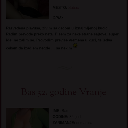
MESTO:
Sabac
OPIS:
Razvedena plavusa, zivim sa decom u iznajmljenoj kucici.
Radim prevode preko neta. Pisem za neke strane sajtove, super
ide, ne zalim se. Provodim previse vremena u kuci, te jedva
cekam da izadjem negde … sa nekim
Bas 32. godine Vranje
IME:
Bas
GODINE:
32 god
ZANIMANJE:
domacica