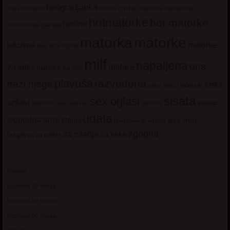
beogradjanka
crnka
domacica
beograd
baka
bucka
diskretna
hotmatorke
hot matorke
hotline
guzata
dopisivanje
matorke
matorka
iskusna
matorke
licni oglasi
lepa
milf
napaljena
ona
milfare
za seks
matorke za sex
plavuša
razvedena
trazi njega
seks
seksi adresar
seksi
sisata
sex oglasi
oglasi
sisate
sekssms
sexsms
sex matorke
udata
sms
slobodna
starija
velike sise
vruci
upoznavanje
zgodna
za mladje
za seks
razgovori
za mlade
Kontakt
Kupovina 10 minuta
Kupovina 30 minuta
Kupovina 60 minuta