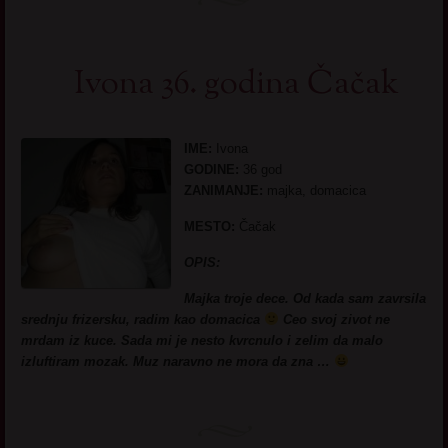
Ivona 36. godina Čačak
IME:
Ivona
GODINE:
36 god
ZANIMANJE:
majka, domacica
MESTO:
Čačak
OPIS:
Majka troje dece. Od kada sam zavrsila
srednju frizersku, radim kao domacica
Ceo svoj zivot ne
mrdam iz kuce. Sada mi je nesto kvrcnulo i zelim da malo
izluftiram mozak. Muz naravno ne mora da zna …