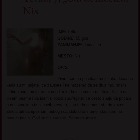
Nis
IME:
Tetka
GODINE:
55 god
ZANIMANJE:
domacica
MESTO:
Niš
OPIS:
Zivim sama i ponekad mi je jako dosadno
kada su mi prijateljice zauzete i ne mozemo da se druzimo. Imam
jednu kucu i malo se razonodim kada je izvodim u setnju. Volim da
pisem pesme i da idem u pozoriste.Prijateljice cesto znaju da pricaju
o desavanjima iz njihovih kreveta, a ja tada nemam sta da kazem.
Zelela bih da upoznam nekog i da slobodno vreme iskoristim na
pravim nacin. Godine nisu vazne. Samo da moze.