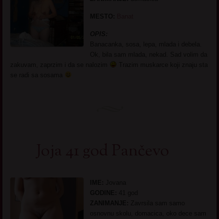
MESTO:
Banat
OPIS:
Banacanka, sosa, lepa, mlada i debela.
Ok, bila sam mlada, nekad. Sad volim da
zakuvam, zaprzim i da se nalozim
Trazim muskarce koji znaju sta
se radi sa sosama
Joja 41 god Pančevo
IME:
Jovana
GODINE:
41 god
ZANIMANJE:
Zavrsila sam samo
osnovnu skolu, domacica, oko dece sam