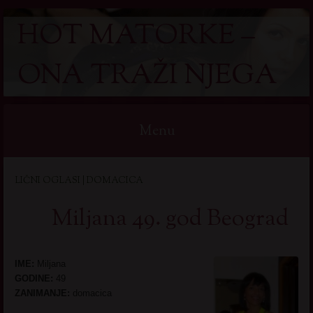
HOT MATORKE –
ONA TRAŽI NJEGA
Menu
Skip
LIČNI OGLASI | DOMACICA
to
content
Miljana 49. god Beograd
IME:
Miljana
GODINE:
49
ZANIMANJE:
domacica