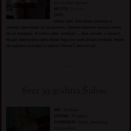
po ceo dan i po kuci
MESTO:
Pancevo
OPIS:
Udata sam. Sex imam jednom u
nedelju dana kada mi se posreci. Ostalim danima moram sama
da se snadjem. A volim seks, ozbiljno … Bas uzivam u njemu!
Nisam stamezljiva iako dosta toga jos uvek nisam probala. Hajde
da zajedno uzivamo u seksu? Hoces? Javi mi se!
Svet 39 godina Šabac
IME:
Svetlana
GODINE:
39 godina
ZANIMANJE:
Majka, domacica,
nezaposlena