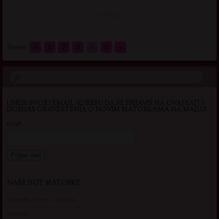
Strane:
«
1
2
3
4
5
»
UNESI SVOJU EMAIL ADRESU DA SE PRIJAVIS NA OVAJ SAJT I
DOBIJAS OBAVESTENJA O NOVIM MATORKAMA NA MAILU!
Email*
NAŠE HOT MATORKE
Gospodje za sex – Ljubimka
Vickasta