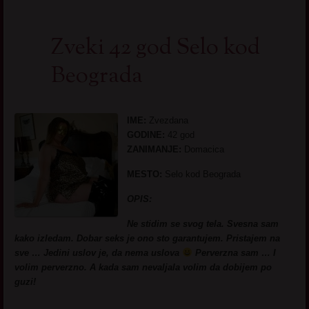
Zveki 42 god Selo kod
Beograda
IME:
Zvezdana
GODINE:
42 god
ZANIMANJE:
Domacica
MESTO:
Selo kod Beograda
OPIS:
Ne stidim se svog tela. Svesna sam
kako izledam. Dobar seks je ono sto garantujem. Pristajem na
sve … Jedini uslov je, da nema uslova
Perverzna sam … I
volim perverzno. A kada sam nevaljala volim da dobijem po
guzi!