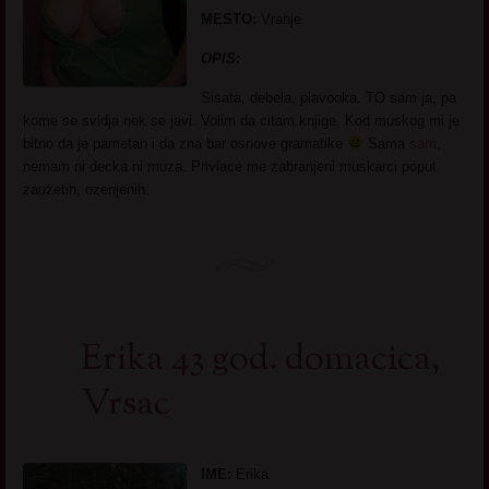
MESTO:
Vranje
OPIS:
Sisata, debela, plavooka. TO sam ja, pa
kome se svidja nek se javi. Volim da citam knjige. Kod muskog mi je
bitno da je pametan i da zna bar osnove gramatike
Sama
sam
,
nemam ni decka ni muza. Privlace me zabranjeni muskarci poput
zauzetih, ozenjenih.
Erika 43 god. domacica,
Vrsac
IME:
Erika