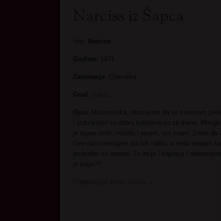
Narciss iz Šapca
Ime:
Narciss
Godiste
: 1971
Zanimanje
: Cvecarka
Grad
:
Sabac
Opis
: Matora koka, obozavam da se zanimam pile
I izdrzljivost su dobra kombinacija za mene. Mnogo
je tepao ninfo, mozda I jesam, sta znam. Znam da 
Ceo dan zamisljam sta bih radila, a onda sanjam ka
probudim se srecna. To mi je I najveca I neostvaren
je tvoja??
Pogledaj još seksi slikica
→