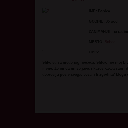
IME: Bebica
GODINE:
35 god
ZANIMANJE:
ne radim
MESTO
:
Sabac
OPI
Slike su sa medenog meseca. Slikao me moj bivsi
mene. Zelim da mi se javis i kazes kakva sam ri
depresiju posle svega. Jesam li zgodna? Mogu d