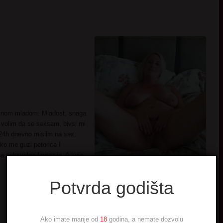
tinom mladom. Mladost, snaga
 volim da se seksam, bivsi mi
24h dnevno mislim na sex.
ko me guzi petorica I
a seksualna fantazija. A koja
Potvrda godišta
Ako imate manje od
18
godina, a nemate dozvolu