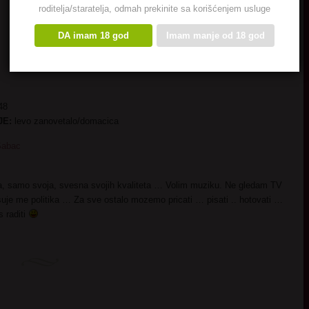
roditelja/staratelja, odmah prekinite sa korišćenjem usluge
DA imam 18 god
Imam manje od 18 god
48
JE:
levo zanovetalo/domacica
Sabac
, samo svoja, svesna svojih kvaliteta … Volim muziku. Ne gledam TV
esuje me politika … Za sve ostalo mozemo pricati … pisati .. hotovati …
s raditi