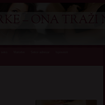
KE – ONA TRAŽI 
 seks
Matorke
Seksi adresar
Ispovesti