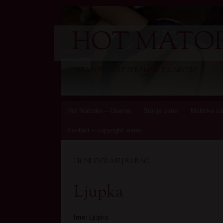
HOT MATOR
STARIJE DAME SPREMNE ZA AKCIJU
Skip
Hot Matorke – Glavna
Starije zene
Matorke za
to
Kontakt – copyright issue
content
LIČNI OGLASI | SABAC
Ljupka
Ime:
Ljupka