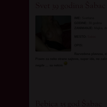
Svet 39 godina Šabac
IME:
Svetlana
GODINE:
39 godina
ZANIMANJE:
Majka, d
MESTO:
Sabac
OPIS:
Razvedena plavusa, zi
Pisem za neke strane sajtove, super ide, ne zal
negde … sa nekim
Bebica 35 god Šabac