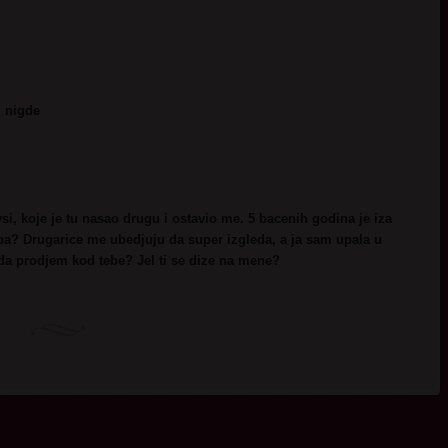
 nigde
S:
, koje je tu nasao drugu i ostavio me. 5 bacenih godina je iza
ba? Drugarice me ubedjuju da super izgleda, a ja sam upala u
a prodjem kod tebe? Jel ti se dize na mene?