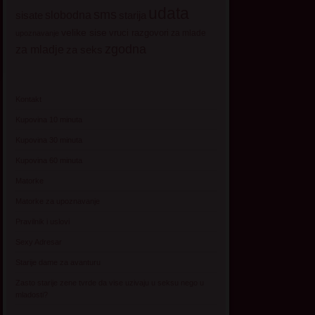
udata
sms
sisate
slobodna
starija
velike sise
vruci razgovori
za mlade
upoznavanje
zgodna
za mladje
za seks
Kontakt
Kupovina 10 minuta
Kupovina 30 minuta
Kupovina 60 minuta
Matorke
Matorke za upoznavanje
Pravilnik i uslovi
Sexy Adresar
Starije dame za avanturu
Zasto starije zene tvrde da vise uzivaju u seksu nego u
mladosti?