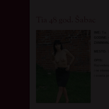
Tia 48 god. Šabac
IME:
Tia
GODINE:
ZANIMAN
MESTO:
OPIS:
Razvedena
i ne inter
i svasta jo