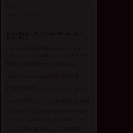
Transica
Jelisava, zena bez stida
MATORKA – ONA TRAŽI NJEGA – HOT
MATORKE
beogradjanka
crnka
beograd
baka
bucka
hotline
domacica
guzata
dopisivanje
diskretna
hotmatorke
hot matorke
matorka
iskusna
licni oglasi
lepa
matorke
matorke za seks
matorke
milf
napaljena
ona
milfare
za sex
plavuša
razvedena
trazi njega
seks oglasi
seksi adresar
sekssms
seksi
sex
sisata
sex oglasi
sexsms
matorke