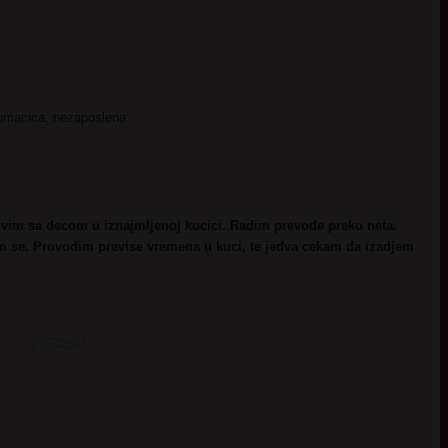
omacica, nezaposlena
vim sa decom u iznajmljenoj kucici. Radim prevode preko neta.
im se. Provodim previse vremena u kuci, te jedva cekam da izadjem