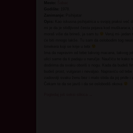
Mesto:
Šabac
Godište:
1978.
Zanimanje:
Psihijatar
Opis:
Kao iskusna psihijatrica u svojoj praksi već 
mi je da je stidljivost česta pojava kod muškaraca,
moraš više da brineš, ja sam tu
Veruj mi- jedan
će biti mnogo lakše. Tu sam da oslobodim tog neustr
šmekera koji se krije u tebi
Ima da napravim od tebe takvog macana, takvog je
ulici same da ti padaju u naručje. Naučiću te kako 
dodirima da svaku oboriš s nogu. Kada da budeš fin
budeš prost, vulgaran i nevaljao. Napraviću od tebe
zadovolji svaku ženu bez i malo stida da joj priđe i
Čekam te da se javiš i da se oslobodiš okova
Pogledaj još seksi slikica
→