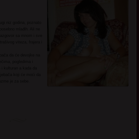
dugi niz godina, poznato
 posebno mlađih. Ali ne
 razgovor sa mnom i sve
ašivog viteza, frajera i
bača da će devojke na
rečima, pogledima i
 i kulturan a kada da
 jebača koji će moći da
 uzme je za sebe.