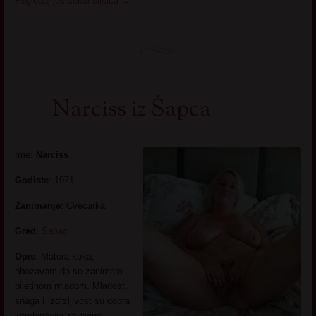
Pogledaj još seksi slikica
→
Narciss iz Šapca
Ime:
Narciss
Godiste
: 1971
Zanimanje
: Cvecarka
Grad
:
Sabac
Opis
: Matora koka,
obozavam da se zanimam
piletinom mladom. Mladost,
snaga I izdrzljivost su dobra
kombinacija za mene.