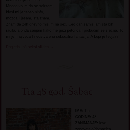
Mnogo volim da se seksam,
bivsi mi je tepao ninfo,
mozda I jesam, sta znam.
Znam da 24h dnevno mislim na sex. Ceo dan zamisljam sta bih
radila, a onda sanjam kako me guzi petorica I probudim se srecna. To
mi je I najveca I neostvarena seksualna fantazija. A koja je tvoja??
Pogledaj još seksi slikica
→
Tia 48 god. Šabac
IME:
Tia
GODINE:
48
ZANIMANJE:
levo
zanovetalo/domacica