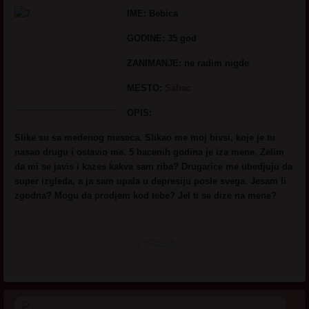
IME: Bebica
GODINE:
35 god
ZANIMANJE:
ne radim nigde
MESTO
:
Sabac
OPIS:
Slike su sa medenog meseca. Slikao me moj bivsi, koje je tu
nasao drugu i ostavio me. 5 bacenih godina je iza mene. Zelim
da mi se javis i kazes kakva sam riba? Drugarice me ubedjuju da
super izgleda, a ja sam upala u depresiju posle svega. Jesam li
zgodna? Mogu da prodjem kod tebe? Jel ti se dize na mene?