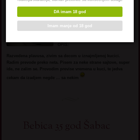
IME:
Svetlana
GODINE:
39 godina
DA imam 18 god
ZANIMANJE:
Majka, domacica,
nezaposlena
Imam manje od 18 god
MESTO:
Sabac
OPIS:
Razvedena plavusa, zivim sa decom u iznajmljenoj kucici.
Radim prevode preko neta. Pisem za neke strane sajtove, super
ide, ne zalim se. Provodim previse vremena u kuci, te jedva
cekam da izadjem negde … sa nekim
Bebica 35 god Šabac