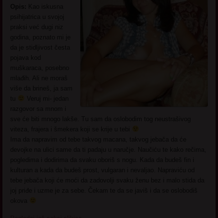
Opis:
Kao iskusna
psihijatrica u svojoj
praksi već dugi niz
godina, poznato mi je
da je stidljivost česta
pojava kod
muškaraca, posebno
mlađih. Ali ne moraš
više da brineš, ja sam
tu
Veruj mi- jedan
razgovor sa mnom i
sve će biti mnogo lakše. Tu sam da oslobodim tog neustrašivog
viteza, frajera i šmekera koji se krije u tebi
Ima da napravim od tebe takvog macana, takvog jebača da će
devojke na ulici same da ti padaju u naručje. Naučiću te kako rečima,
pogledima i dodirima da svaku oboriš s nogu. Kada da budeš fin i
kulturan a kada da budeš prost, vulgaran i nevaljao. Napraviću od
tebe jebača koji će moći da zadovolji svaku ženu bez i malo stida da
joj priđe i uzme je za sebe. Čekam te da se javiš i da se oslobodiš
okova