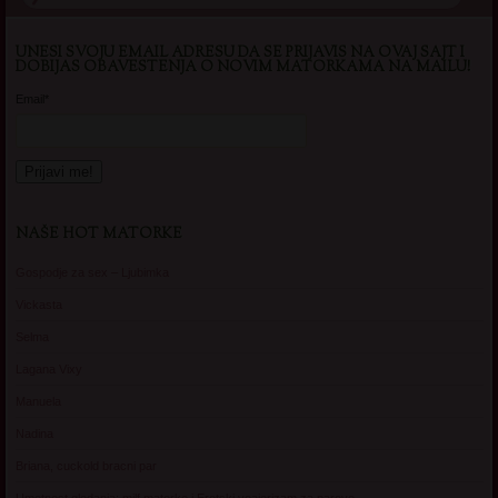
UNESI SVOJU EMAIL ADRESU DA SE PRIJAVIS NA OVAJ SAJT I
DOBIJAS OBAVESTENJA O NOVIM MATORKAMA NA MAILU!
Email*
NAŠE HOT MATORKE
Gospodje za sex – Ljubimka
Vickasta
Selma
Lagana Vixy
Manuela
Nadina
Briana, cuckold bracni par
Umetnost gledanja: milf matorke i Erotski voajerizam za parove