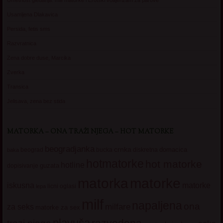
Usamljena Dlakavica
Persida, fetis sms
Razvratnica
Zena dobre duse, Marcika
Zverka
Transica
Jelisava, zena bez stida
MATORKA – ONA TRAŽI NJEGA – HOT MATORKE
beogradjanka
crnka
domacica
beograd
baka
bucka
diskretna
hotmatorke
hot matorke
hotline
guzata
dopisivanje
matorke
matorka
iskusna
matorke
licni oglasi
lepa
milf
napaljena
ona
milfare
za seks
matorke za sex
plavuša
razvedena