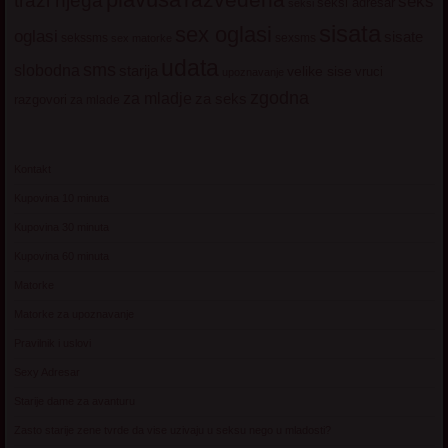
trazi njega
seks
seksi adresar
seksi
sisata
sex oglasi
oglasi
sisate
sekssms
sexsms
sex matorke
udata
sms
slobodna
starija
velike sise
vruci
upoznavanje
zgodna
za mladje
za seks
razgovori
za mlade
Kontakt
Kupovina 10 minuta
Kupovina 30 minuta
Kupovina 60 minuta
Matorke
Matorke za upoznavanje
Pravilnik i uslovi
Sexy Adresar
Starije dame za avanturu
Zasto starije zene tvrde da vise uzivaju u seksu nego u mladosti?