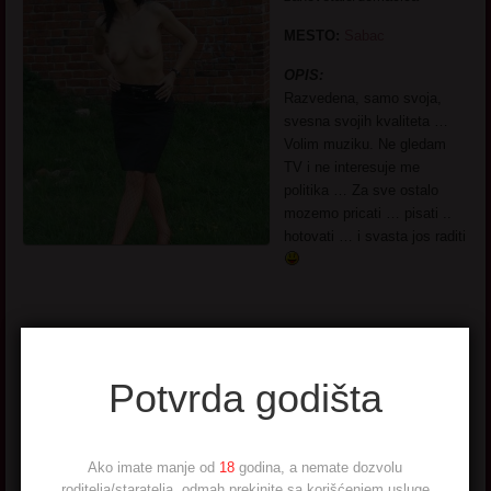
MESTO:
Sabac
OPIS:
Razvedena, samo svoja,
svesna svojih kvaliteta …
Volim muziku. Ne gledam
TV i ne interesuje me
politika … Za sve ostalo
mozemo pricati … pisati ..
hotovati … i svasta jos raditi
Potvrda godišta
Svet 39 godina Šabac
Ako imate manje od
18
godina, a nemate dozvolu
roditelja/staratelja, odmah prekinite sa korišćenjem usluge