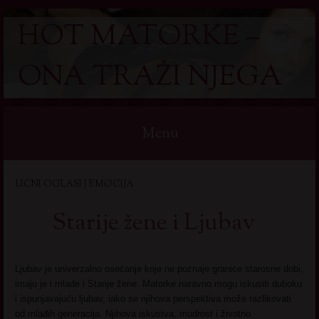
HOT MATORKE –
ONA TRAŽI NJEGA
Menu
Skip
LIČNI OGLASI | EMOCIJA
to
content
Starije žene i Ljubav
Ljubav je univerzalno osećanje koje ne poznaje granice starosne dobi,
imaju je i mlađe i Starije žene. Matorke naravno mogu iskusiti duboku
i ispunjavajuću ljubav, iako se njihova perspektiva može razlikovati
od mlađih generacija. Njihova iskustva, mudrost i životno