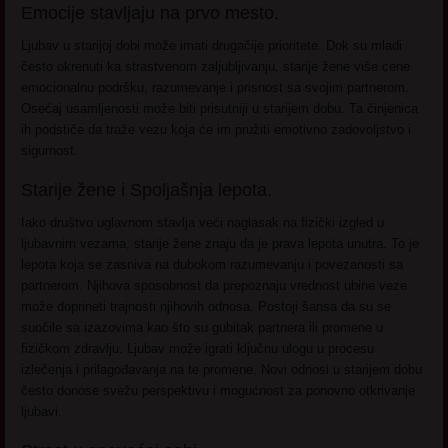
Emocije stavljaju na prvo mesto.
Ljubav u starijoj dobi može imati drugačije prioritete. Dok su mladi
često okrenuti ka strastvenom zaljubljivanju, starije žene više cene
emocionalnu podršku, razumevanje i prisnost sa svojim partnerom.
Osećaj usamljenosti može biti prisutniji u starijem dobu. Ta činjenica
ih podstiče da traže vezu koja će im pružiti emotivno zadovoljstvo i
sigurnost.
Starije žene i Spoljašnja lepota.
Iako društvo uglavnom stavlja veći naglasak na fizički izgled u
ljubavnim vezama, starije žene znaju da je prava lepota unutra. To je
lepota koja se zasniva na dubokom razumevanju i povezanosti sa
partnerom. Njihova sposobnost da prepoznaju vrednost ubine veze
može doprineti trajnosti njihovih odnosa. Postoji šansa da su se
suočile sa izazovima kao što su gubitak partnera ili promene u
fizičkom zdravlju. Ljubav može igrati ključnu ulogu u procesu
izlečenja i prilagođavanja na te promene. Novi odnosi u starijem dobu
često donose svežu perspektivu i mogućnost za ponovno otkrivanje
ljubavi.