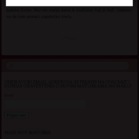
na godine, ljubav ostaje univerzalna i duboka potreba koja obogaćuje
ljudske živote. Ako ste starija dama ili muškarac koji je traži, nadamo
se da ćete pronaći zajedničku sreću.
UNESI SVOJU EMAIL ADRESU DA SE PRIJAVIS NA OVAJ SAJT I
DOBIJAS OBAVESTENJA O NOVIM MATORKAMA NA MAILU!
Email*
NAŠE HOT MATORKE