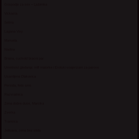
Gospodje za sex – Ljubimka
Vickasta
Selma
Lagana Vixy
Manuela
Nadina
Briana, cuckold bracni par
Umetnost gledanja: milf matorke i Erotski voajerizam za parove
Usamljena Dlakavica
Persida, fetis sms
Razvratnica
Zena dobre duse, Marcika
Zverka
Transica
Jelisava, zena bez stida