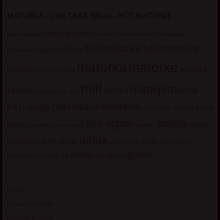
MATORKA – ONA TRAŽI NJEGA – HOT MATORKE
beogradjanka
crnka
domacica
beograd
baka
bucka
diskretna
hotmatorke
hot matorke
hotline
guzata
dopisivanje
matorke
matorka
iskusna
matorke
licni oglasi
lepa
milf
napaljena
ona
milfare
za seks
matorke za sex
plavuša
razvedena
trazi njega
seks
seksi adresar
seksi
sisata
sex oglasi
oglasi
sisate
sekssms
sexsms
sex matorke
udata
sms
slobodna
starija
velike sise
vruci
upoznavanje
zgodna
za mladje
za seks
razgovori
za mlade
Kontakt
Kupovina 10 minuta
Kupovina 30 minuta