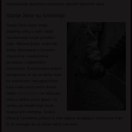
razumevanje doprinose složenosti njihovih ljubavnih veza.
Starije žene su Smirenije.
Starije žene često imaju
stabilniju sliku o sebi i bolje
razumevanje svojih potreba i
želja. Njihova ljubav može biti
dublje ukorenjena u životnim
stavovima i vrednostima,
poverenju i zajedničkim
iskustvima. Emocionalna zrelost
omogućava im da se lakše nose
sa izazovima i nesuglasicama
koje svaka veza može doneti.
Odišu
smirenošću
i ne rešavaju
ništa u afektu vruće glave, za
razliku od mlađih koje često
reaguju pre vremena. Svakoj
situaciji i problemu prilaze iz više uglova skupljajući informacije koje
bi im pomogle da na miran način sve reše.