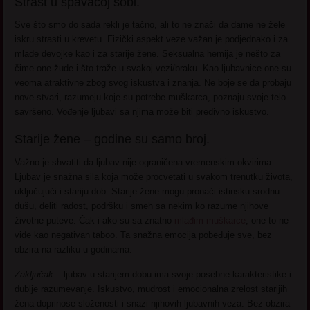
Strast u spavaćoj sobi.
Sve što smo do sada rekli je tačno, ali to ne znači da dame ne žele
iskru strasti u krevetu. Fizički aspekt veze važan je podjednako i za
mlade devojke kao i za starije žene. Seksualna hemija je nešto za
čime one žude i što traže u svakoj vezi/braku. Kao ljubavnice one su
veoma atraktivne zbog svog iskustva i znanja. Ne boje se da probaju
nove stvari, razumeju koje su potrebe muškarca, poznaju svoje telo
savršeno. Vođenje ljubavi sa njima može biti predivno iskustvo.
Starije žene – godine su samo broj.
Važno je shvatiti da ljubav nije ograničena vremenskim okvirima.
Ljubav je snažna sila koja može procvetati u svakom trenutku života,
uključujući i stariju dob. Starije žene mogu pronaći istinsku srodnu
dušu, deliti radost, podršku i smeh sa nekim ko razume njihove
životne puteve. Čak i ako su sa znatno
mlađim muškarce
, one to ne
vide kao negativan taboo. Ta snažna emocija pobeđuje sve, bez
obzira na razliku u godinama.
Zaključak –
ljubav u starijem dobu ima svoje posebne karakteristike i
dublje razumevanje. Iskustvo, mudrost i emocionalna zrelost starijih
žena doprinose složenosti i snazi njihovih ljubavnih veza. Bez obzira