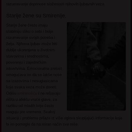
razumevanje doprinose složenosti njihovih ljubavnih veza.
Starije žene su Smirenije.
Starije žene često imaju
stabilniju sliku o sebi i bolje
razumevanje svojih potreba i
želja. Njihova ljubav može biti
dublje ukorenjena u životnim
stavovima i vrednostima,
poverenju i zajedničkim
iskustvima. Emocionalna zrelost
omogućava im da se lakše nose
sa izazovima i nesuglasicama
koje svaka veza može doneti.
Odišu
smirenošću
i ne rešavaju
ništa u afektu vruće glave, za
razliku od mlađih koje često
reaguju pre vremena. Svakoj
situaciji i problemu prilaze iz više uglova skupljajući informacije koje
bi im pomogle da na miran način sve reše.