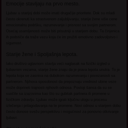
Emocije stavljaju na prvo mesto.
Ljubav u starijoj dobi može imati drugačije prioritete. Dok su mladi
često okrenuti ka strastvenom zaljubljivanju, starije žene više cene
emocionalnu podršku, razumevanje i prisnost sa svojim partnerom.
Osećaj usamljenosti može biti prisutniji u starijem dobu. Ta činjenica
ih podstiče da traže vezu koja će im pružiti emotivno zadovoljstvo i
sigurnost.
Starije žene i Spoljašnja lepota.
Iako društvo uglavnom stavlja veći naglasak na fizički izgled u
ljubavnim vezama, starije žene znaju da je prava lepota unutra. To je
lepota koja se zasniva na dubokom razumevanju i povezanosti sa
partnerom. Njihova sposobnost da prepoznaju vrednost ubine veze
može doprineti trajnosti njihovih odnosa. Postoji šansa da su se
suočile sa izazovima kao što su gubitak partnera ili promene u
fizičkom zdravlju. Ljubav može igrati ključnu ulogu u procesu
izlečenja i prilagođavanja na te promene. Novi odnosi u starijem dobu
često donose svežu perspektivu i mogućnost za ponovno otkrivanje
ljubavi.