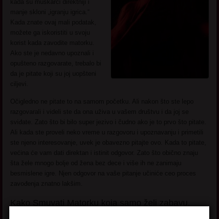
kada su muškarci direktniji i
manje skloni „igranju igrica.“
Kada znate ovaj mali podatak,
možete ga iskoristiti u svoju
korist kada zavodite matorku.
Ako ste je nedavno upoznali i
opušteno razgovarate, trebalo bi
da je pitate koji su joj uopšteni
ciljevi.
Očigledno ne pitate to na samom početku. Ali nakon što ste lepo
razgovarali i videli ste da ona uživa u vašem društvu i da joj se
sviđate. Zato što bi bilo super jezivo i čudno ako je to prvo što pitate.
Ali kada ste proveli neko vreme u razgovoru i upoznavanju i primetili
ste njeno interesovanje, uvek je obavezno pitajte ovo. Kada to pitate,
većina će vam dati direktan i istinit odgovor. Zato što obično znaju
šta žele mnogo bolje od žena bez dece i više ih ne zanimaju
besmislene igre. Njen odgovor na vaše pitanje učiniće ceo proces
zavođenja znatno lakšim.
Kako Smuvati Matorku koja samo želi zabavu.