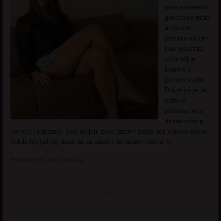
sam amaterski
glumila pa malo
amaterski
pozirala ali sam
ipak odustala
od ozbiljne
karijere u
javnom svetu.
Draze mi je da
sam ne
poznata nego
da me salecu
kamere i paparaci. Svoj maleni zivot gradim sama bez voljene osobe.
Volela bih jednog dana da se udam i da budem mama
Pogledaj još seksi slikica
→