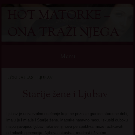
HOT MATORKE –
ONA TRAŽI NJEGA
Menu
Skip
LIČNI OGLASI | LJUBAV
to
content
Starije žene i Ljubav
Ljubav je univerzalno osećanje koje ne poznaje granice starosne dobi,
imaju je i mlađe i Starije žene. Matorke naravno mogu iskusiti duboku
i ispunjavajuću ljubav, iako se njihova perspektiva može razlikovati
od mlađih generacija. Njihova iskustva, mudrost i životno