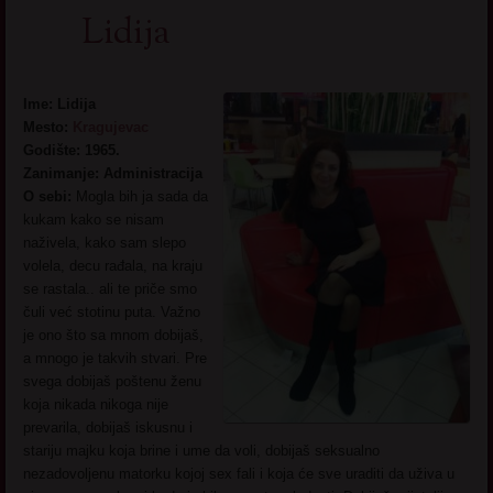
Lidija
Ime: Lidija
Mesto:
Kragujevac
Godište: 1965.
Zanimanje: Administracija
O sebi:
Mogla bih ja sada da
kukam kako se nisam
naživela, kako sam slepo
volela, decu rađala, na kraju
se rastala.. ali te priče smo
čuli već stotinu puta. Važno
je ono što sa mnom dobijaš,
a mnogo je takvih stvari. Pre
svega dobijaš poštenu ženu
koja nikada nikoga nije
prevarila, dobijaš iskusnu i
stariju majku koja brine i ume da voli, dobijaš seksualno
nezadovoljenu matorku kojoj sex fali i koja će sve uraditi da uživa u