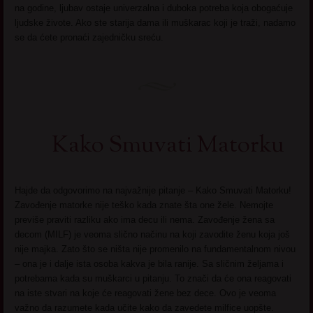
na godine, ljubav ostaje univerzalna i duboka potreba koja obogaćuje
ljudske živote. Ako ste starija dama ili muškarac koji je traži, nadamo
se da ćete pronaći zajedničku sreću.
Kako Smuvati Matorku
Hajde da odgovorimo na najvažnije pitanje – Kako Smuvati Matorku!
Zavođenje matorke nije teško kada znate šta one žele. Nemojte
previše praviti razliku ako ima decu ili nema. Zavođenje žena sa
decom (MILF) je veoma slično načinu na koji zavodite ženu koja još
nije majka. Zato što se ništa nije promenilo na fundamentalnom nivou
– ona je i dalje ista osoba kakva je bila ranije. Sa sličnim željama i
potrebama kada su muškarci u pitanju. To znači da će ona reagovati
na iste stvari na koje će reagovati žene bez dece. Ovo je veoma
važno da razumete kada učite kako da zavedete milfice uopšte.