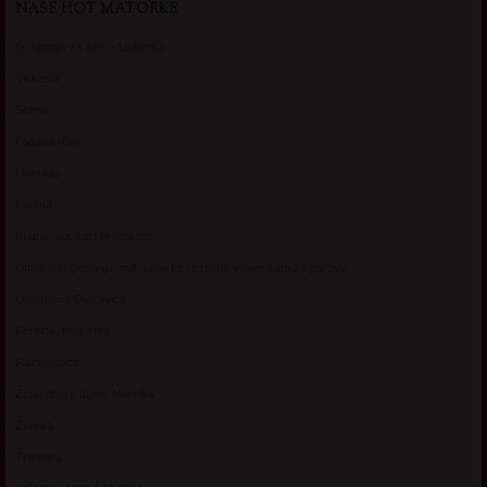
NAŠE HOT MATORKE
Gospodje za sex – Ljubimka
Vickasta
Selma
Lagana Vixy
Manuela
Nadina
Briana, cuckold bracni par
Umetnost gledanja: milf matorke i Erotski voajerizam za parove
Usamljena Dlakavica
Persida, fetis sms
Razvratnica
Zena dobre duse, Marcika
Zverka
Transica