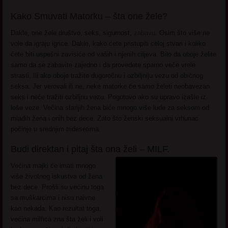
Kako Smuvati Matorku – šta one žele?
Dakle, one žele društvo, seks, sigurnost,
zabavu
. Osim što više ne
vole da igraju igrice. Dakle, kako ćete pristupiti celoj stvari i koliko
ćete biti uspešni zavisiće od vaših i njenih ciljeva. Bilo da oboje želite
samo da se zabavite zajedno i da provedete sparno veče vrele
strasti. Ili ako oboje tražite dugoročnu i ozbiljniju vezu od običnog
seksa. Jer verovali ili ne, neke matorke će samo želeti neobavezan
seks i neće tražiti ozbiljnu vezu. Pogotovo ako su upravo izašle iz
loše veze. Većina starijih žena biće mnogo više lude za seksom od
mlađih žena i onih bez dece. Zato što ženski seksualni vrhunac
počinje u srednjim tridesetima.
Budi direktan i pitaj šta ona želi – MILF.
Većina majki će imati mnogo
više životnog iskustva od žena
bez dece. Prošli su većinu toga
sa muškarcima i nisu naivne
kao nekada. Kao rezultat toga,
većina milfica zna šta želi i voli