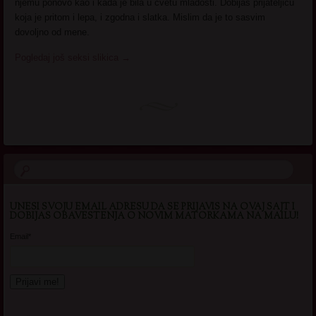
njemu ponovo kao i kada je bila u cvetu mladosti. Dobijaš prijateljicu
koja je pritom i lepa, i zgodna i slatka. Mislim da je to sasvim
dovoljno od mene.
Pogledaj još seksi slikica
→
UNESI SVOJU EMAIL ADRESU DA SE PRIJAVIS NA OVAJ SAJT I
DOBIJAS OBAVESTENJA O NOVIM MATORKAMA NA MAILU!
Email*