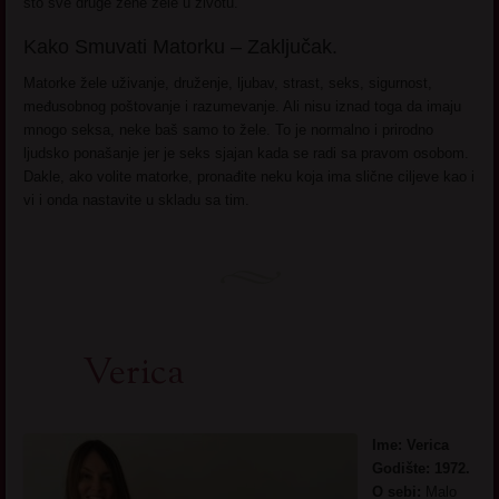
što sve druge žene žele u životu.
Kako Smuvati Matorku – Zaključak.
Matorke žele uživanje, druženje, ljubav, strast, seks, sigurnost,
međusobnog poštovanje i razumevanje. Ali nisu iznad toga da imaju
mnogo seksa, neke baš samo to žele. To je normalno i prirodno
ljudsko ponašanje jer je seks sjajan kada se radi sa pravom osobom.
Dakle, ako volite matorke, pronađite neku koja ima slične ciljeve kao i
vi i onda nastavite u skladu sa tim.
Verica
Ime: Verica
Godište: 1972.
O sebi:
Malo