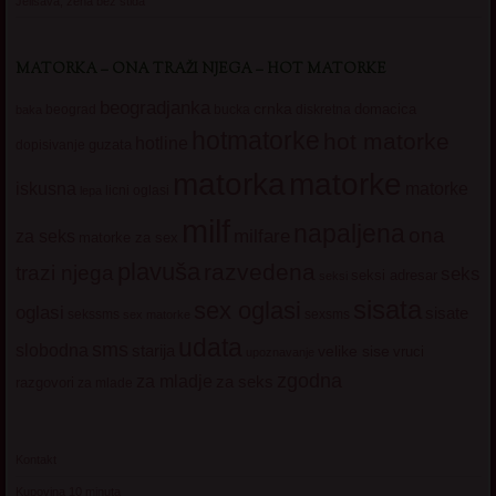
Jelisava, zena bez stida
MATORKA – ONA TRAŽI NJEGA – HOT MATORKE
beogradjanka
crnka
domacica
beograd
baka
bucka
diskretna
hotmatorke
hot matorke
hotline
guzata
dopisivanje
matorke
matorka
iskusna
matorke
licni oglasi
lepa
milf
napaljena
ona
milfare
za seks
matorke za sex
plavuša
razvedena
trazi njega
seks
seksi adresar
seksi
sisata
sex oglasi
oglasi
sisate
sekssms
sexsms
sex matorke
udata
sms
slobodna
starija
velike sise
vruci
upoznavanje
zgodna
za mladje
za seks
razgovori
za mlade
Kontakt
Kupovina 10 minuta