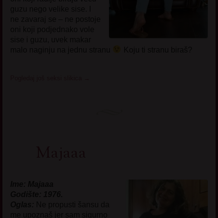
guzu nego velike sise. I
ne zavaraj se – ne postoje
oni koji podjednako vole
sise i guzu, uvek makar
malo naginju na jednu stranu
Koju ti stranu biraš?
Pogledaj još seksi slikica
→
Majaaa
Ime: Majaaa
Godište: 1976.
Oglas:
Ne propusti šansu da
me upoznaš jer sam sigurno