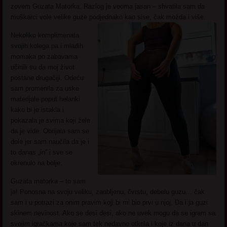
zovem Guzata Matorka. Razlog je veoma jasan – shvatila sam da
muškarci vole velike guze podjednako kao sise, čak možda i više.
Nekoliko komplimenata
svojih kolega pa i mlađih
momaka po zabavama
učinili su da moj život
postane drugačiji. Odeću
sam promenila za uske
materijale poput helanki
kako bi je istakla i
pokazala je svima koji žele
da je vide. Obrijala sam se
dole jer sam naučila da je i
to danas „in“ i sve se
okrenulo na bolje.
Guzata matorka – to sam
ja! Ponosna na svoju veliku, zaobljenu, čvrstu, debelu guzu… čak
sam i u potrazi za onim pravim koji bi mi bio prvi u njoj. Da i ja guzi
skinem nevinost. Ako se desi desi, ako ne uvek mogu da se igram sa
svojim igračkama koje sam tek nedavno otkrila i koje iz dana u dan