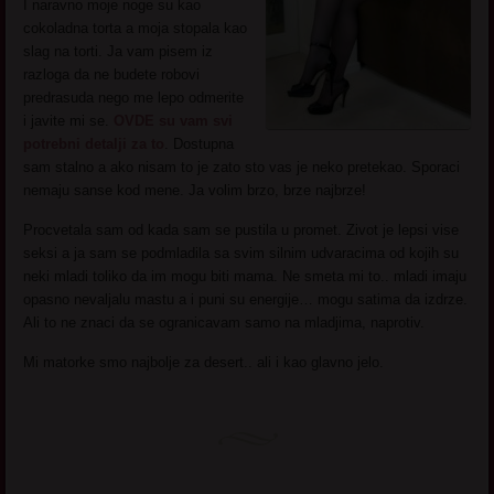
I naravno moje noge su kao
cokoladna torta a moja stopala kao
slag na torti. Ja vam pisem iz
razloga da ne budete robovi
predrasuda nego me lepo odmerite
i javite mi se.
OVDE su vam svi
potrebni detalji za to
. Dostupna
sam stalno a ako nisam to je zato sto vas je neko pretekao. Sporaci
nemaju sanse kod mene. Ja volim brzo, brze najbrze!
Procvetala sam od kada sam se pustila u promet. Zivot je lepsi vise
seksi a ja sam se podmladila sa svim silnim udvaracima od kojih su
neki mladi toliko da im mogu biti mama. Ne smeta mi to.. mladi imaju
opasno nevaljalu mastu a i puni su energije… mogu satima da izdrze.
Ali to ne znaci da se ogranicavam samo na mladjima, naprotiv.
Mi matorke smo najbolje za desert.. ali i kao glavno jelo.