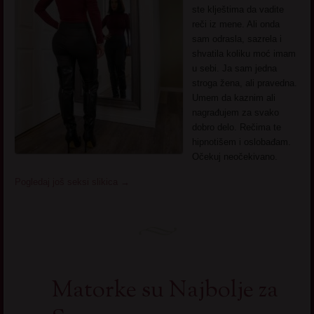
ste klještima da vadite
reči iz mene. Ali onda
sam odrasla, sazrela i
shvatila koliku moć imam
u sebi. Ja sam jedna
stroga žena, ali pravedna.
Umem da kaznim ali
nagrađujem za svako
dobro delo. Rečima te
hipnotišem i oslobađam.
Očekuj neočekivano.
Pogledaj još seksi slikica
→
Matorke su Najbolje za