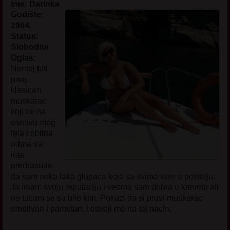
Ime: Darinka
Godište:
1964.
Status:
Slobodna
Oglas:
Nemoj biti
pnaj
klasican
muskarac
koji ce na
osnovu mog
tela i oblina
odma da
ima
predrasude
da sam neka laka glupaca koja sa svima leze u postelju.
Ja imam svoju reputaciju i veoma sam dobra u krevetu ali
ne tucam se sa bilo kim. Pokazi da si pravi muskarac
emotivan i pametan, i osvoji me na taj nacin.