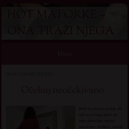
HOT MATORKE –
ONA TRAŽI NJEGA
Menu
Skip
LIČNI OGLASI | GUZATA
to
content
Očekuj neočekivano
Misli su moćno oružje. Ali
reči su mnogo jače! Ja
sam odrastala veoma
povučeno, stidljivo, morali