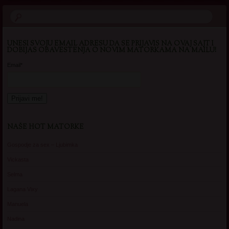
UNESI SVOJU EMAIL ADRESU DA SE PRIJAVIS NA OVAJ SAJT I
DOBIJAS OBAVESTENJA O NOVIM MATORKAMA NA MAILU!
Email*
NAŠE HOT MATORKE
Gospodje za sex – Ljubimka
Vickasta
Selma
Lagana Vixy
Manuela
Nadina