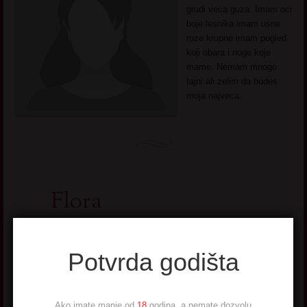
grudi veca guza. Imam oci
boje lesnika imam usne
roze krupne imam pogled
koji obara i noge koje
mame. Nemam mnogo
tajni ali zelim da budes
moja najveca.
Flora
Ime: Flora
Potvrda godišta
Godište: 1968.
Br. Status: U braku
Seks. orijentacija:
Biseksualka, poligamija
Ako imate manje od
18
godina, a nemate dozvolu