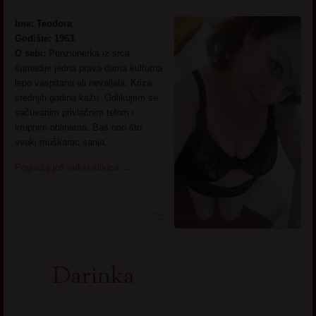
Ime: Teodora
Godište: 1963.
O sebi:
Penzionerka iz srca
šumadije jedna prava dama kulturna
lepo vaspitana ali nevaljala. Kriza
srednjih godina kažu. Odlikujem se
sačuvanim privlačnim telom i
krupnim oblinama. Baš ono što
svaki muškarac sanja.
Pogledaj još seksi slikica
→
Darinka