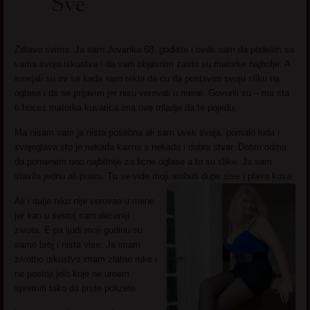
Sve
Zdravo svima. Ja sam Jovanka 68. godiste i ovde sam da podelim sa
vama svoja iskustva i da vam objasnim zasto su matorke najbolje. A
smejali su mi se kada sam rekla da cu da postavim svoju sliku na
oglase i da se prijavim jer nisu verovali u mene. Govorili su – ma sta
ti hoces matorka kuvarica ima ove mladje da te pojedu.
Ma nisam vam ja nista posebna ali sam uvek svoja, pomalo luda i
svojeglava sto je nekada kazna a nekada i dobra stvar. Dobro odma
da pomenem ono najbitnije za licne oglase a to su slike. Ja sam
stavila jednu ali pravu. Tu se vide moji atributi dupe sise i plava kosa.
Ali i dalje niko nije verovao u mene
jer kao u sestoj sam deceniji
zivota. E pa ljudi moji godinu su
samo broj i nista vise. Ja imam
zivotno iskustvo imam zlatne ruke i
ne postoji jelo koje ne umem
spremiti tako da prste polizete.