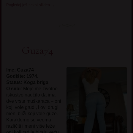
Pogledaj još seksi slikica
→
Guza74
Ime: Guza74
Godište: 1974.
Status: Koga briga
O sebi:
Moje me životno
iskustvo naučilo da ima
dve vrste muškaraca – oni
koji vole grudi, i ovi drugi
meni bliži koji vole guze.
Karakterno su veoma
različiti i meni više leže
oni koji radije biraju veću