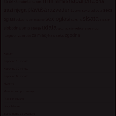
milf
napaljena
ona
milfare
za seks
matorke za sex
plavuša
razvedena
trazi njega
seks
seksi adresar
seksi
sisata
sex oglasi
oglasi
sisate
sekssms
sexsms
sex matorke
udata
sms
slobodna
starija
velike sise
vruci
upoznavanje
zgodna
za mladje
za seks
razgovori
za mlade
Kontakt
Kupovina 10 minuta
Kupovina 30 minuta
Kupovina 60 minuta
Matorke
Matorke za upoznavanje
Pravilnik i uslovi
Sexy Adresar
Starije dame za avanturu