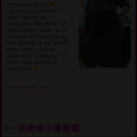
vredna tvoje pažnje
Zabavna sam i erotična a
pritom obrazovana i
inteligentna. Moj moto je da
uvek poštujem druge i da se
prema njima odnosim onako
kako želim da se oni ophode
prema meni – sa puno
uvažavanja i poštovanja. Ne
tražim vezu, ali ništa ne
isključujem
Pogledaj još seksi slikica
→
Strane:
«
1
2
3
4
5
»