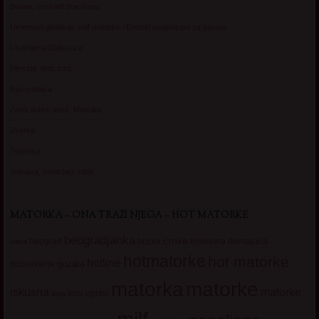
Briana, cuckold bracni par
Umetnost gledanja: milf matorke i Erotski voajerizam za parove
Usamljena Dlakavica
Persida, fetis sms
Razvratnica
Zena dobre duse, Marcika
Zverka
Transica
Jelisava, zena bez stida
MATORKA – ONA TRAŽI NJEGA – HOT MATORKE
beogradjanka
crnka
domacica
beograd
baka
bucka
diskretna
hotmatorke
hot matorke
hotline
guzata
dopisivanje
matorke
matorka
iskusna
matorke
licni oglasi
lepa