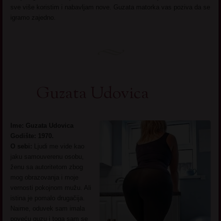
sve više koristim i nabavljam nove. Guzata matorka vas poziva da se
igramo zajedno.
Guzata Udovica
Ime: Guzata Udovica
Godište: 1970.
O sebi:
Ljudi me vide kao
jaku samouverenu osobu,
ženu sa autoritetom zbog
mog obrazovanja i moje
vernosti pokojnom mužu. Ali
istina je pomalo drugačija.
Naime, oduvek sam imala
poveću guzu i toga sam se