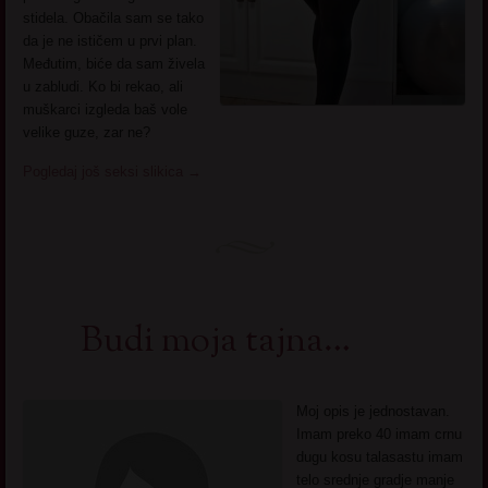
stidela. Obačila sam se tako
da je ne ističem u prvi plan.
Međutim, biće da sam živela
u zabludi. Ko bi rekao, ali
muškarci izgleda baš vole
velike guze, zar ne?
Pogledaj još seksi slikica
→
Budi moja tajna…
Moj opis je jednostavan.
Imam preko 40 imam crnu
dugu kosu talasastu imam
telo srednje gradje manje