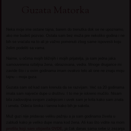
Guzata Matorka
Neka moje ime ostane tajna, barem do trenutka dok se ne upoznamo,
ako me budeš pozvao. Ostala sam bez muža pre nekoliko godina i ne
bih se vraćala na to ali je važno pomenuti zbog same ispovesti koju
želim podeliti sa vama.
Naime, u očima mojih bližnjih i mojih prijatelja, ja sam jedna jaka
samouverena ozbiljna žena, obrazovana, vedra. Mnoge drugarice mi
zavide što i u ovim godinama imam ovakvo telo ali one ne znaju moju
tajnu – moja guza.
Guzata sam od kad sam krenula da se razvijam. Već sa 20 godinama
imala sam najveće dupe u društvu. I to me je iskreno mučilo. Nisam
bila zadovoljna svojom zadnjicom i uvek sam je krila kako sam znala
i umela. Odeća široka i tamna kako bih je sakrila.
Muž guzi nije pridavao veliku pažnju a ja sam godinama živela u
zabludi kako je veliko dupe mana kod žena. Ali kao što vidite na mom
profilu koji sam objavila OVDE
, ja čak danas sama sebe iz zezanja