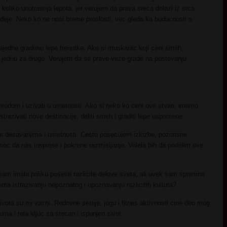
d koliko unutrasnja lepota, jer verujem da prava sreca dolazi iz srca.
deje. Neko ko ne nosi breme proslosti, vec gleda ka buducnosti s
ajedno gradimo lepe trenutke. Ako si muskarac koji ceni smeh,
 jedno za drugo. Verujem da se prave veze grade na postovanju,
rirodom i uzivati u umetnosti. Ako si neko ko ceni ove stvari, imamo
razivati nove destinacije, deliti smeh i graditi lepe uspomene.
nim desavanjima i umetnosti. Cesto posecujem izlozbe, pozorisne
oc da nas inspirise i pokrene razmisljanje. Volela bih da podelim ove
sam imala priliku posetiti razlicite delove sveta, ali uvek sam spremna
rema istrazivanju nepoznatog i upoznavanju razlicitih kultura?
vota su mi vazni. Redovne setnje, jogu i fitnes aktivnosti cine deo mog
a i tela kljuc za srecan i ispunjen zivot.