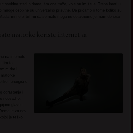
osobina starijih dama, šta one traže, koje su im želje. Treba imati u
ko mnoge osobine su univerzalno prisutne. Da pričamo o tome koliko su
 Mada, mi ne bi bili mi da se malo i toga ne dotaknemo jer nam donose
zato matorke koriste internet za
ne na internetu
m tim to
amim tim i
a matorke
liko i energično.
g odrastanja i
o i dosadilo.
pijane glave i
 Vreme je za nov
kojoj je teško