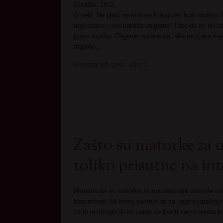
Godište: 1972.
O sebi:
Ne plači ne moli ne kukaj već budi muško. D
nepristojne i one najniže vulgarne. Tako da mi nika
pravo muško. Oligenje božanstva, alfa mužjaka ko
najbolje.
Pogledaj još seksi slikica
→
Zašto su matorke za 
toliko prisutne na in
Naravno da su matorke za upoznavanje prisutne svuda
koncertima. Ali nema sumnje da su najpristupačnije 
za to je mnogo ali mi ćemo se baviti samo onima k