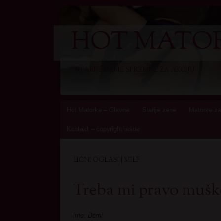
HOT MATOR
STARIJE DAME SPREMNE ZA AKCIJU
Skip
Hot Matorke – Glavna
Starije zene
Matorke za
to
Kontakt – copyright issue
content
LIČNI OGLASI | MILF
Treba mi pravo mušk
Ime: Demi