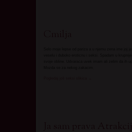
Cmilja
Selo moje lepse od pariza a u njemu zena ime joj je
veselu i duboko eroticnu i seksi. Spadam u krupnij
svoje obline. Udvaraca uvek imam ali zelim da ih u
Mozda se za nekog zakacim.
Pogledaj još seksi slikica
→
Ja sam prava Atrakcij