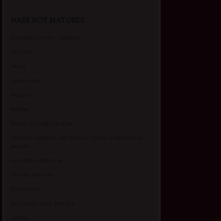
NAŠE HOT MATORKE
Gospodje za sex – Ljubimka
Vickasta
Selma
Lagana Vixy
Manuela
Nadina
Briana, cuckold bracni par
Umetnost gledanja: milf matorke i Erotski voajerizam za
parove
Usamljena Dlakavica
Persida, fetis sms
Razvratnica
Zena dobre duse, Marcika
Zverka