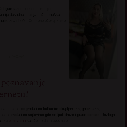
obijam razne ponude i pristojne i
da nije dosadno… ali ja tražim muško,
ji ume zna i hoće. Od mene očekuj samo
upoznavanje
ternetu?
, ima ih i po gradu i na kulturnim okupljanjima, galerijama,
na internetu i na sajtovima gde se ljudi druze i grade odnose. Razloga
oji su
bitni vama
koji želite da ih upoznate.