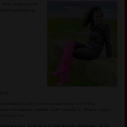
, sto mi omogucava da
vanjima koja obogacuju
ere.
 cene smisao za humor i pozitivan stav prema zivotu. Moja
emnom da saslusam i podelim smeh s prijateljima. Verujem u lepotu
za srecan zivot.
m prema zivotu. Vazno mi je da bude opusten, inteligentan i da ima