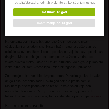
Najlonkama zavodim –
roditelja/staratelja, odmah prekinite sa korišćenjem usluge
DA imam 18 god
Prvo Iskustvo (foot
fetish)
Imam manje od 18 god
Najlonkama dominiram. Iskreno, ono što mi se desilo nisam
očekivala ni u najluđem snu. Nisam baš ni sigurna zašto sam se
odlučila da ovo napišem. Lepo je ponekada svoje iskustvo podeliti sa
drugima. Malo o sebi: ja sam jedna poslovna žena, vredna, deo
života provela preko, udala se i živim situirano. Moja građa je kao što
vidite sitna, ali sam veoma lepa i rekla bih zgodna i privlačna.
Za mene je seks uvek bio skrajnuta tema. Da volim ga, kao i svaka
druga žena, posebno sada u ovim godinama a prešla sam 40.
Međutim ja nisam poznavala te fetiše i ostale stvari koje sam
upoznala tek nedavno. A to je i tema ove ispovesti, jedan od tih
fetiša. U pitanju su moje noge, tačnije stopala, a još tačnije
najlonke
.
Najlonkama zavodim.