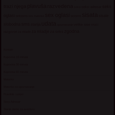
plavuša
razvedena
trazi njega
seks
seksi adresar
seksi
sisata
sex oglasi
oglasi
sisate
sekssms
sexsms
sex matorke
udata
sms
slobodna
starija
velike sise
vruci
upoznavanje
zgodna
za mladje
za seks
razgovori
za mlade
Kontakt
Kupovina 10 minuta
Kupovina 30 minuta
Kupovina 60 minuta
Matorke
Matorke za upoznavanje
Pravilnik i uslovi
Sexy Adresar
Starije dame za avanturu