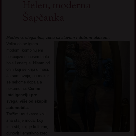
Helen, moderna
Šapčanka
Moderna, elegantna, žena sa stavom i dobrim ukusom.
Volim da se igram
modom, kombinujem
nespojivo i unosim malo
boje i energije. Nisam od
onih koji se kriju u masi.
Ja sam svoja, pa makar
se nekome dopala a
nekome ne.
Cenim
inteligenciju pre
svega, više od skupih
automobila.
Tražim: muškarca koji
zna šta je moda, koji
ima stil, koji je kulturan,
duhovit i emotivno zreo