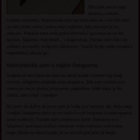
Bila sam nakon toga
danima u nekom
čudnom vakuumu. Masturbirala sam par puta dnevno i sve dok sam
na sebi imala samo i jedino moje najlonke. Iste one koje je on
pohvalio. Proučila sam malo preko interneta i upoznala se sa tim
fetišom. Najlonke, foot fetish… i druge stvari. Počela sam čak i da
vežbam sa svojim omiljenim vibratorom. Stavila bi ga među stopala u
najlonkama i drkala ga.
Masturbirala sam u najlon čarapama.
Sudbina je tako htela da opet na nekoj svadbi sretnem tog istog
momka, očigledno prijatelja moje drugarice. Bila sam rumena svo
vreme jer me je gledao jebozovnim pogledima. Uhhh kako je bio
sladak, tako mlad i napaljen.
Ne želim da dužim ali jasno vam je kuda ova ispovest ide. Moje noge
u najlon čarapama ubrzo su se našle čvrsto stegnute između njegove
tvrde muškosti. Postala sam umetnica u tome. Svršavao je u
talasima i prekrivao vrućom spermom moje najlonom prekrivene
noge. Nikad se nismo tucali, ali je ovo bilo još jače za oboje.