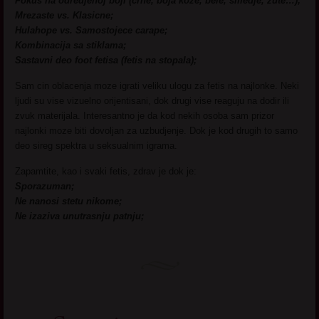
Fokus na odredjenoj boji (crne, boja koze, bele, smedje, zute…);
Mrezaste vs. Klasicne;
Hulahope vs. Samostojece carape;
Kombinacija sa stiklama;
Sastavni deo foot fetisa (fetis na stopala);
Sam cin oblacenja moze igrati veliku ulogu za fetis na najlonke. Neki
ljudi su vise vizuelno orijentisani, dok drugi vise reaguju na dodir ili
zvuk materijala. Interesantno je da kod nekih osoba sam prizor
najlonki moze biti dovoljan za uzbudjenje. Dok je kod drugih to samo
deo sireg spektra u seksualnim igrama.
Zapamtite, kao i svaki fetis, zdrav je dok je:
Sporazuman;
Ne nanosi stetu nikome;
Ne izaziva unutrasnju patnju;