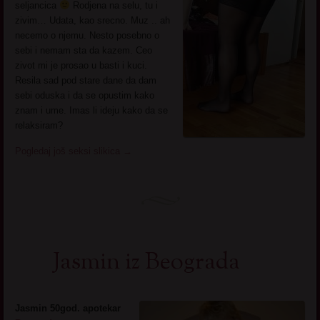
seljancica
Rodjena na selu, tu i
zivim… Udata, kao srecno. Muz .. ah
necemo o njemu. Nesto posebno o
sebi i nemam sta da kazem. Ceo
zivot mi je prosao u basti i kuci.
Resila sad pod stare dane da dam
sebi oduska i da se opustim kako
znam i ume. Imas li ideju kako da se
relaksiram?
Pogledaj još seksi slikica
→
Jasmin iz Beograda
Jasmin 50god. apotekar