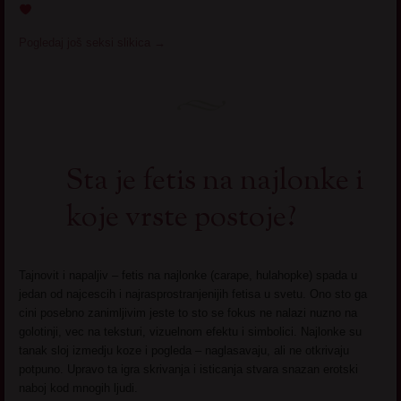
Pogledaj još seksi slikica
→
Sta je fetis na najlonke i
koje vrste postoje?
Tajnovit i napaljiv – fetis na najlonke (carape, hulahopke) spada u
jedan od najcescih i najrasprostranjenijih fetisa u svetu. Ono sto ga
cini posebno zanimljivim jeste to sto se fokus ne nalazi nuzno na
golotinji, vec na teksturi, vizuelnom efektu i simbolici. Najlonke su
tanak sloj izmedju koze i pogleda – naglasavaju, ali ne otkrivaju
potpuno. Upravo ta igra skrivanja i isticanja stvara snazan erotski
naboj kod mnogih ljudi.