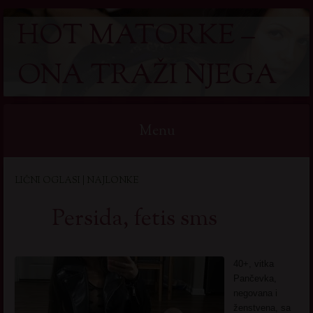
HOT MATORKE –
ONA TRAŽI NJEGA
Menu
Skip
LIČNI OGLASI | NAJLONKE
to
content
Persida, fetis sms
40+, vitka
Pančevka,
negovana i
ženstvena, sa