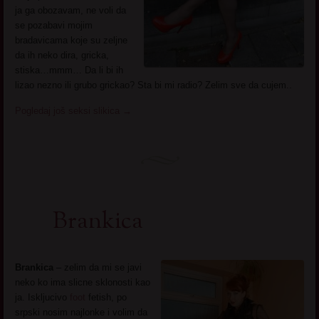
ja ga obozavam, ne voli da
se pozabavi mojim
bradavicama koje su zeljne
da ih neko dira, gricka,
stiska…mmm… Da li bi ih
lizao nezno ili grubo grickao? Sta bi mi radio? Zelim sve da cujem..
Pogledaj još seksi slikica
→
Brankica
Brankica
– zelim da mi se javi
neko ko ima slicne sklonosti kao
ja. Iskljucivo
foot
fetish, po
srpski nosim najlonke i volim da