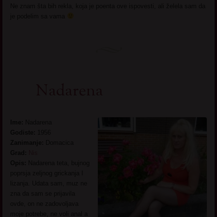
Ne znam šta bih rekla, koja je poenta ove ispovesti, ali želela sam da
je podelim sa vama
Nadarena
Ime:
Nadarena
Godiste:
1956
Zanimanje:
Domacica
Grad:
Nis
Opis:
Nadarena teta, bujnog
poprsja zeljnog grickanja I
lizanja. Udata sam, muz ne
zna da sam se prijavila
ovde, on ne zadovoljava
moje potrebe, ne voli anal a