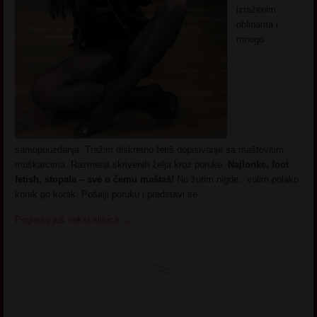
izraženim
oblinama i
mnogo
samopouzdanja. Tražim diskretno fetiš dopisivanje sa maštovitim
muškarcima. Razmena skrivenih želja kroz poruke.
Najlonke, foot
fetish, stopala – sve o čemu maštaš!
Ne žurim nigde.. volim polako
korak po korak. Pošalji poruku i predstavi se.
Pogledaj još seksi slikica
→