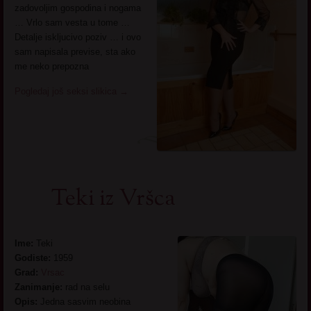
zadovoljim gospodina i nogama
… Vrlo sam vesta u tome …
Detalje iskljucivo poziv … i ovo
sam napisala previse, sta ako
me neko prepozna
Pogledaj još seksi slikica
→
Teki iz Vršca
Ime:
Teki
Godiste:
1959
Grad:
Vrsac
Zanimanje:
rad na selu
Opis:
Jedna sasvim neobina