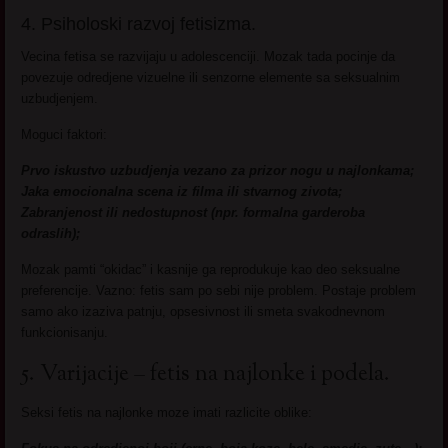
4. Psiholoski razvoj fetisizma.
Vecina fetisa se razvijaju u adolescenciji. Mozak tada pocinje da
povezuje odredjene vizuelne ili senzorne elemente sa seksualnim
uzbudjenjem.
Moguci faktori:
Prvo iskustvo uzbudjenja vezano za prizor nogu u najlonkama;
Jaka emocionalna scena iz filma ili stvarnog zivota;
Zabranjenost ili nedostupnost (npr. formalna garderoba
odraslih);
Mozak pamti “okidac” i kasnije ga reprodukuje kao deo seksualne
preferencije. Vazno: fetis sam po sebi nije problem. Postaje problem
samo ako izaziva patnju, opsesivnost ili smeta svakodnevnom
funkcionisanju.
5. Varijacije – fetis na najlonke i podela.
Seksi fetis na najlonke moze imati razlicite oblike: