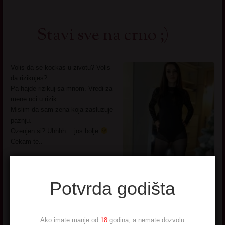
Stavi sve na crno ;)
Volis da se kockas u zivotu? Volis
da rizikujes?
Pa hajde rizikuj sa mnom. Vredi za
mene uci u rizik.
Mislim da sam zena koja zasluzuje
paznju.
Ozenjen si? Uhhhh… jos bolje
Cekam te..
Pogledaj još seksi slikica
→
Potvrda godišta
Ako imate manje od
18
godina, a nemate dozvolu