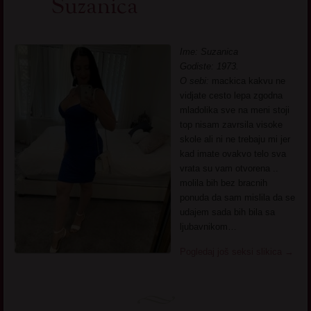
Suzanica
Ime: Suzanica
Godiste: 1973.
O sebi:
mackica kakvu ne
vidjate cesto lepa zgodna
mladolika sve na meni stoji
top nisam zavrsila visoke
skole ali ni ne trebaju mi jer
kad imate ovakvo telo sva
vrata su vam otvorena ..
molila bih bez bracnih
ponuda da sam mislila da se
udajem sada bih bila sa
ljubavnikom…
Pogledaj još seksi slikica
→