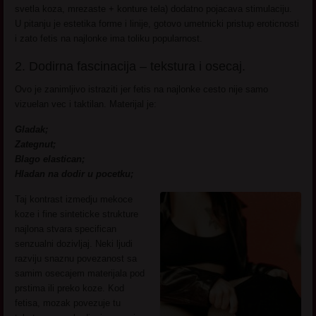
svetla koza, mrezaste + konture tela) dodatno pojacava stimulaciju.
U pitanju je estetika forme i linije, gotovo umetnicki pristup eroticnosti
i zato fetis na najlonke ima toliku popularnost.
2. Dodirna fascinacija – tekstura i osecaj.
Ovo je zanimljivo istraziti jer fetis na najlonke cesto nije samo
vizuelan vec i taktilan. Materijal je:
Gladak;
Zategnut;
Blago elastican;
Hladan na dodir u pocetku;
Taj kontrast izmedju mekoce
koze i fine sinteticke strukture
najlona stvara specifican
senzualni dozivljaj. Neki ljudi
razviju snaznu povezanost sa
samim osecajem materijala pod
prstima ili preko koze. Kod
fetisa, mozak povezuje tu