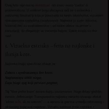
Ovaj fetis nije nuzno
ekstreman,
niti znaci nesto “cudno” ili
problematicno. U velikom broju slucajeva radi se o estetskoj i
senzornoj fascinaciji koja je povezana sa ranim iskustvima, vizuelnim
stimulansima simbolima zenstvenosti. Najlonke (u svim oblicima,
bojama) deo su svakodnevnice – od radne odece na primer u
kancelariji, do elegancije uz vecernju haljinu. Dakle svuda su oko
nas!
1. Vizuelna estetika – fetis na najlonke i
iluzija koze.
Najlonke imaju specifican efekat jer:
Zatezu i ujednacavaju ton koze;
Naglasavaju oblik nogu;
Daju blagi sjaj koji privlaci pogled;
Taj “filter preko koze” stvara iluziju savrsenstva. Noge deluju glatkije,
cvrsce, definisanije. Transparentne najlonke narocito stvaraju efekat
“skoro
gola
, ali ne sasvim” — a upravo ta granica izmedju otkrivenog i
skrivenog pojacava napetost. Vizuelni kontrast (crne najlonke +