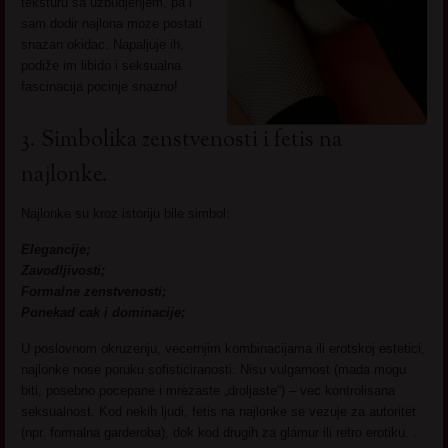
teksturu sa uzbudjenjem, pa i
sam dodir najlona moze postati
snazan okidac. Napaljuje ih,
podiže im libido i seksualna
fascinacija pocinje snazno!
3. Simbolika zenstvenosti i fetis na
najlonke.
Najlonke su kroz istoriju bile simbol:
Elegancije;
Zavodljivosti;
Formalne zenstvenosti;
Ponekad cak i dominacije;
U poslovnom okruzenju, vecernjim kombinacijama ili erotskoj estetici,
najlonke nose poruku sofisticiranosti. Nisu vulgarnost (mada mogu
biti, posebno pocepane i mrezaste „droljaste“) – vec kontrolisana
seksualnost. Kod nekih ljudi, fetis na najlonke se vezuje za autoritet
(npr. formalna garderoba), dok kod drugih za glamur ili retro erotiku. .