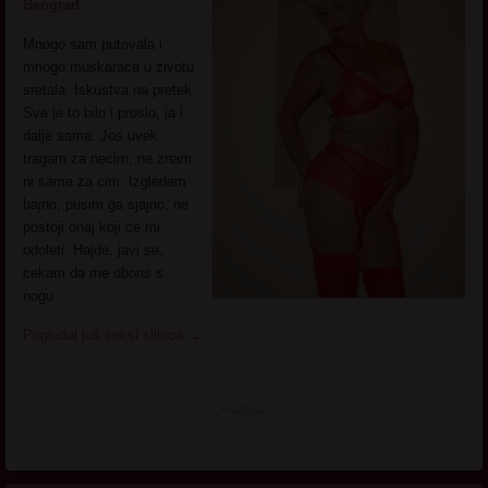
Beograd
Mnogo sam putovala i
mnogo muskaraca u zivotu
sretala. Iskustva na pretek.
Sve je to bilo i proslo, ja i
dalje sama. Jos uvek
tragam za necim, ne znam
ni sama za cim. Izgledam
bajno, pusim ga sjajno, ne
postoji onaj koji ce mi
odoleti. Hajde, javi se,
cekam da me oboris s
nogu
Pogledaj još seksi slikica
→