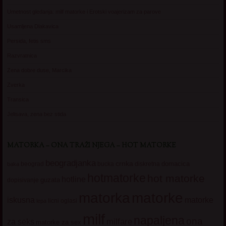
Umetnost gledanja: milf matorke i Erotski voajerizam za parove
Usamljena Dlakavica
Persida, fetis sms
Razvratnica
Zena dobre duse, Marcika
Zverka
Transica
Jelisava, zena bez stida
MATORKA – ONA TRAŽI NJEGA – HOT MATORKE
beogradjanka
crnka
domacica
beograd
baka
bucka
diskretna
hotmatorke
hot matorke
hotline
guzata
dopisivanje
matorke
matorka
iskusna
matorke
licni oglasi
lepa
milf
napaljena
ona
milfare
za seks
matorke za sex