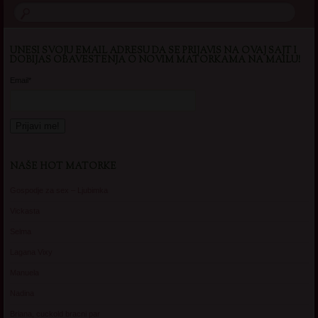
UNESI SVOJU EMAIL ADRESU DA SE PRIJAVIS NA OVAJ SAJT I
DOBIJAS OBAVESTENJA O NOVIM MATORKAMA NA MAILU!
Email*
NAŠE HOT MATORKE
Gospodje za sex – Ljubimka
Vickasta
Selma
Lagana Vixy
Manuela
Nadina
Briana, cuckold bracni par