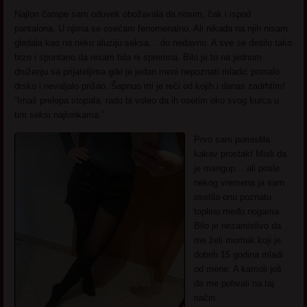
Najlon čarape sam oduvek obožavala da nosim, čak i ispod
pantalona. U njima se osećam fenomenalno. Ali nikada na njih nisam
gledala kao na neku aluziju seksa… do nedavno. A sve se desilo tako
brzo i spontano da nisam bila ni spremna. Bilo je to na jednom
druženju sa prijateljima gde je jedan meni nepoznati mladić pomalo
drsko i nevaljalo prišao. Šapnuo mi je reči od kojih i danas zadrhtim!
“Imaš prelepa stopala, rado bi voleo da ih osetim oko svog kurca u
tim seksi najlonkama.”
Prvo sam pomislila
kakav prostak! Misli da
je mangup… ali posle
nekog vremena ja sam
osetila onu poznatu
toplinu među nogama.
Bilo je nezamislivo da
me želi momak koji je
dobrih 15 godina mlađi
od mene. A kamoli još
da me pohvali na taj
način.