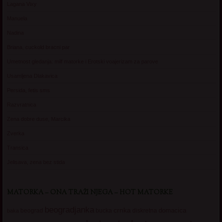
Lagana Vixy
Manuela
Nadina
Briana, cuckold bracni par
Umetnost gledanja: milf matorke i Erotski voajerizam za parove
Usamljena Dlakavica
Persida, fetis sms
Razvratnica
Zena dobre duse, Marcika
Zverka
Transica
Jelisava, zena bez stida
MATORKA – ONA TRAŽI NJEGA – HOT MATORKE
beogradjanka
crnka
domacica
beograd
baka
bucka
diskretna