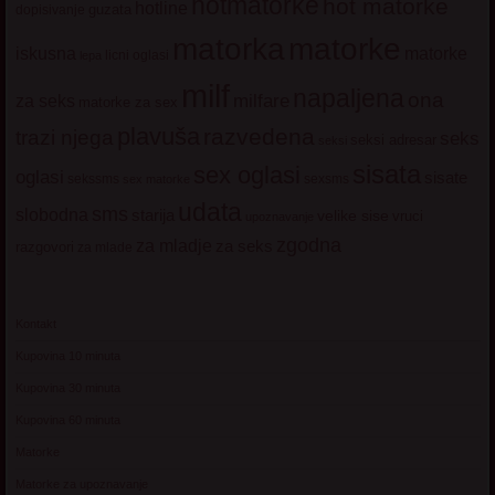
hotmatorke
hot matorke
hotline
guzata
dopisivanje
matorke
matorka
iskusna
matorke
licni oglasi
lepa
milf
napaljena
ona
milfare
za seks
matorke za sex
plavuša
razvedena
trazi njega
seks
seksi adresar
seksi
sisata
sex oglasi
oglasi
sisate
sekssms
sexsms
sex matorke
udata
sms
slobodna
starija
velike sise
vruci
upoznavanje
zgodna
za mladje
za seks
razgovori
za mlade
Kontakt
Kupovina 10 minuta
Kupovina 30 minuta
Kupovina 60 minuta
Matorke
Matorke za upoznavanje