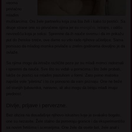
veoma
privlačno
mlađim
muškarcima. Oni žele partnerku koja zna šta želi i kako to postići. Sa
druge strane one su privučene njima jer su
energični,
istrajni, i odišu
nevinošću koja je seksi. Spremne da ih nauče svemu i da im pokažu
put do ženske sreće, ove dame su vrlo rado njihove učiteljice. Sama
pomisao da mladog momka privlače u zrelim godinama dovoljno je da
ovlaže.
Sa njima mogu da istraže različite poze jer su mlađi momci radoznali
i spremni da nauče. Sve što su viđali u pornićima i što žele probati,
lakše će postići sa mladim pastuhom u formi. Zato porno matorke
najviše vole “piletinu“ i to će ponosno da vam priznaju. One ne beže
od starijih ljubavnika, naravno, ali ako mogu da biraju mlađi imaju
prednost.
Divlje, prljave i perverzne.
Bez obzira na dosadašnje njihovo iskustvo koje je svakako bogato,
one su nezasite. Žele stalno da pomeraju granice i da eksperimentišu
sa novim fetišima i scenarijima. One žele da osete bol, žele anal i