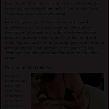
koje vole da idu izvan granica uobičajenog. To su žene kojima nije
strano ništa, koje vole da eksperimentišu i da uđu u taboo. Sve ono
što vide u pornićima – one žele da probaju.
Fetiši igraju glavnu ulogu u tome. To su seksualni interes ili
uzbuđenje povezano sa određenim objektima, situacijama, ili
delovima tela. Oni se razlikuju od osobe do osobe i tehnički nisu
povezani sa godinama ili generacijama. Starije žene, poput mlađih
osoba, mogu imati različite fetiše ili seksualne preferencije. Ne postoji
univerzalni fetiš koji je karakterističan za sve starije žene. Ipak,
samim tim što su starije, porno dame imaju jedan jak fetiš – mlađe
muškarce.
Porno matorke i mladići.
Iskustvo i
samopouzdanje
koje starije
žene imaju u
seksualnim i
emocionalnim
odnosima je