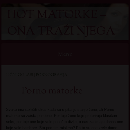
HOT MATORKE –
ONA TRAŽI NJEGA
Menu
Skip
LIČNI OGLASI | PORNOGRAFIJA
to
content
Porno matorke
Svako ima različiti ukus kada su u pitanju starije žene, ali Porno
matorke su zaista posebne. Postoje žene koje preferiraju klasičan
seks, postoje one koje vole ponešto divlje, a nas zanimaju danas one
koje vole hardcore. Šta pod tim mislimo? Pa to su one zrele dame