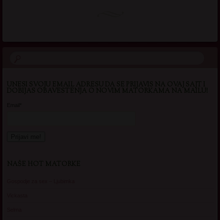
UNESI SVOJU EMAIL ADRESU DA SE PRIJAVIS NA OVAJ SAJT I
DOBIJAS OBAVESTENJA O NOVIM MATORKAMA NA MAILU!
Email*
NAŠE HOT MATORKE
Gospodje za sex – Ljubimka
Vickasta
Selma