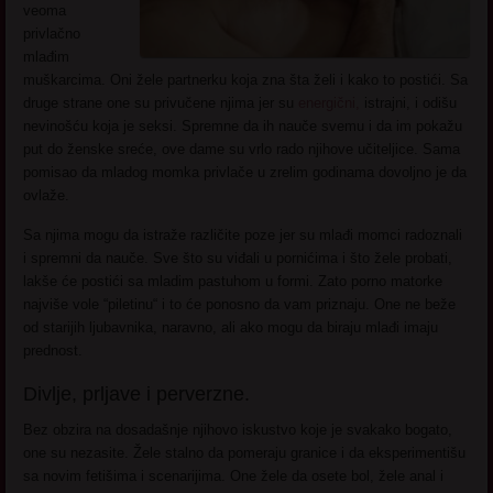
veoma
privlačno
mlađim
muškarcima. Oni žele partnerku koja zna šta želi i kako to postići. Sa
druge strane one su privučene njima jer su
energični,
istrajni, i odišu
nevinošću koja je seksi. Spremne da ih nauče svemu i da im pokažu
put do ženske sreće, ove dame su vrlo rado njihove učiteljice. Sama
pomisao da mladog momka privlače u zrelim godinama dovoljno je da
ovlaže.
Sa njima mogu da istraže različite poze jer su mlađi momci radoznali
i spremni da nauče. Sve što su viđali u pornićima i što žele probati,
lakše će postići sa mladim pastuhom u formi. Zato porno matorke
najviše vole “piletinu“ i to će ponosno da vam priznaju. One ne beže
od starijih ljubavnika, naravno, ali ako mogu da biraju mlađi imaju
prednost.
Divlje, prljave i perverzne.
Bez obzira na dosadašnje njihovo iskustvo koje je svakako bogato,
one su nezasite. Žele stalno da pomeraju granice i da eksperimentišu
sa novim fetišima i scenarijima. One žele da osete bol, žele anal i