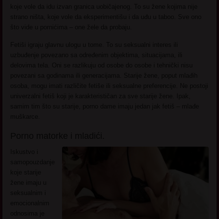
koje vole da idu izvan granica uobičajenog. To su žene kojima nije
strano ništa, koje vole da eksperimentišu i da uđu u taboo. Sve ono
što vide u pornićima – one žele da probaju.
Fetiši igraju glavnu ulogu u tome. To su seksualni interes ili
uzbuđenje povezano sa određenim objektima, situacijama, ili
delovima tela. Oni se razlikuju od osobe do osobe i tehnički nisu
povezani sa godinama ili generacijama. Starije žene, poput mlađih
osoba, mogu imati različite fetiše ili seksualne preferencije. Ne postoji
univerzalni fetiš koji je karakterističan za sve starije žene. Ipak,
samim tim što su starije, porno dame imaju jedan jak fetiš – mlađe
muškarce.
Porno matorke i mladići.
Iskustvo i
samopouzdanje
koje starije
žene imaju u
seksualnim i
emocionalnim
odnosima je