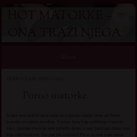
HOT MATORKE –
ONA TRAŽI NJEGA
Menu
Skip
LIČNI OGLASI | VIDEO CALL
to
content
Porno matorke
Svako ima različiti ukus kada su u pitanju starije žene, ali Porno
matorke su zaista posebne. Postoje žene koje preferiraju klasičan
seks, postoje one koje vole ponešto divlje, a nas zanimaju danas one
koje vole hardcore. Šta pod tim mislimo? Pa to su one zrele dame