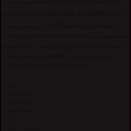
hotmatorke
hot matorke
hotline
guzata
dopisivanje
matorke
matorka
iskusna
matorke
licni oglasi
lepa
milf
napaljena
ona
milfare
za seks
matorke za sex
plavuša
razvedena
trazi njega
seks
seksi adresar
seksi
sisata
sex oglasi
oglasi
sisate
sekssms
sexsms
sex matorke
udata
sms
slobodna
starija
velike sise
vruci
upoznavanje
zgodna
za mladje
za seks
razgovori
za mlade
Kontakt
Kupovina 10 minuta
Kupovina 30 minuta
Kupovina 60 minuta
Matorke
Matorke za upoznavanje