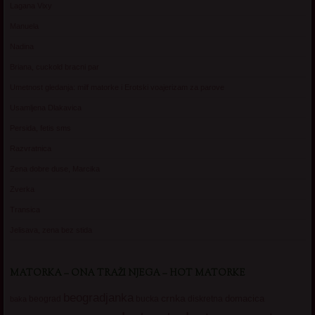
Lagana Vixy
Manuela
Nadina
Briana, cuckold bracni par
Umetnost gledanja: milf matorke i Erotski voajerizam za parove
Usamljena Dlakavica
Persida, fetis sms
Razvratnica
Zena dobre duse, Marcika
Zverka
Transica
Jelisava, zena bez stida
MATORKA – ONA TRAŽI NJEGA – HOT MATORKE
beogradjanka
crnka
domacica
beograd
baka
bucka
diskretna