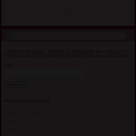
UNESI SVOJU EMAIL ADRESU DA SE PRIJAVIS NA OVAJ SAJT I
DOBIJAS OBAVESTENJA O NOVIM MATORKAMA NA MAILU!
Email*
NAŠE HOT MATORKE
Gospodje za sex – Ljubimka
Vickasta
Selma