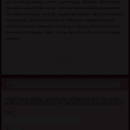
što su dobrog izgleda, u formi i puni energije. Međutim, njima izgled
nije toliko važan koliko vama. Sve žene donose odluke prvenstveno
na osnovu osećanja, emocija i unutrašnje intuicije. Iako često tražimo
samo izgled, žene koriste čitav niz indikatora i vrednosti koje su
obično unutrašnje vrednosti za svakog muškarca. Žene ih intuitivno,
ne svesno razmatraju. Dakle, starija dama želi više od prosto lepog
momka.
UNESI SVOJU EMAIL ADRESU DA SE PRIJAVIS NA OVAJ SAJT I
DOBIJAS OBAVESTENJA O NOVIM MATORKAMA NA MAILU!
Email*