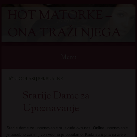
HOT MATORKE –
ONA TRAŽI NJEGA
Menu
Skip
LIČNI OGLASI | SEKSUALNE
to
content
Starije Dame za
Upoznavanje
Starije dame za upoznavanje su svuda oko nas. Online upoznavanje
je posebno zanimljivo i veoma je popularno. Kada su u pitanju zrele