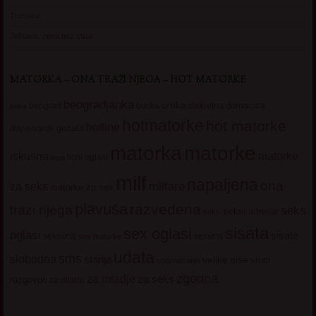
Transica
Jelisava, zena bez stida
MATORKA – ONA TRAŽI NJEGA – HOT MATORKE
beogradjanka
crnka
domacica
beograd
baka
bucka
diskretna
hotmatorke
hot matorke
hotline
guzata
dopisivanje
matorke
matorka
iskusna
matorke
licni oglasi
lepa
milf
napaljena
ona
milfare
za seks
matorke za sex
plavuša
razvedena
trazi njega
seks
seksi adresar
seksi
sisata
sex oglasi
oglasi
sisate
sekssms
sexsms
sex matorke
udata
sms
slobodna
starija
velike sise
vruci
upoznavanje
zgodna
za mladje
za seks
razgovori
za mlade