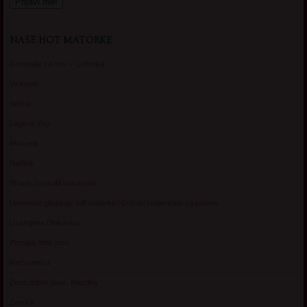
NAŠE HOT MATORKE
Gospodje za sex – Ljubimka
Vickasta
Selma
Lagana Vixy
Manuela
Nadina
Briana, cuckold bracni par
Umetnost gledanja: milf matorke i Erotski voajerizam za parove
Usamljena Dlakavica
Persida, fetis sms
Razvratnica
Zena dobre duse, Marcika
Zverka