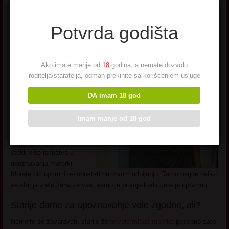
Upornost i strpljenje.
Kao što smo rekli, starije
Potvrda godišta
dame su inteligentne,
mudre, znaju šta žele.
Tako da prilikom
Ako imate manje od
18
godina, a nemate dozvolu
upoznavanja, realno je
roditelja/staratelja, odmah prekinite sa korišćenjem usluge
da budete odbijani.
Dovoljno je da postoje
DA imam 18 god
neke male stvari koje joj
ne prijaju kod vas da vas
Imam manje od 18 god
odbije. Dobra vest je da
ćete smanjiti stopu
odbijanja kako budete
stekli više iskustva u
upoznavanju matorki.
Morate biti uporni i ne odustati na prvom odbijanju. Tamo negde nalazi
se starija zrela žena za vas, samo je pitanje kada ćete je upoznati.
Starije dame za upoznavanje vole zgodne, ali?
Nemojte se zavaravati, starije žene
vole mlađe momke
posebno zato