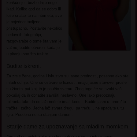
korišćenje i bezbednije nego
ikad. Koliko god da se dobro ili
loše snalazite na internetu, sve
je pojednostavljeno i
pristupačno. Postavite nekoliko
nedavnih fotografija,
razgovarajte o tome šta vam je
važno, budite otvoreni kada je
u pitanju ono što tražite.
Budite iskreni.
Za zrele žene, godine i iskustvo su jasne prednosti, posebno ako ste
mlađi od nje. One su ostvarene ličnosti, imaju jasne stavove, prošle
su životni put koji ih je naučio svemu. Zbog toga će se svaki vaš
pokušaj da ih obrlatite završiti neslavno. One lako prepoznaju
foliranta tako da od laži nećete imati koristi. Budite jasni u tome šta
tražite i zašto. Jedna laž stvara drugu, pa treću… ne upadajte u tu
igru. Posebno ne sa starijom damom.
Starije dame za upoznavanje sa mlađim momkom.
Nije retkost videti kako zgodna matorka uživa u intenzivnom