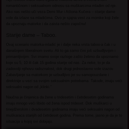
romantičnom i seksualnom odnosu sa muškarcima mlađim od nje.
Ako nas nešto uči veza Demi Mur i Aštona Kučera – starije dame
vole da izlaze sa mladićima. Ovo je sjajna vest za momke koji žele
da upoznaju matorke i da zaista nešto započnu!
Starije dame – Taboo.
Ovaj scenario matorka-mladić je i dalje neka vrsta taboo-a čak i u
današnjem liberalnom svetu. Ali to ga samo čini još uzbudljivijim i
primamljivijim. Svi imamo svoje razloge zašto želimo da upoznamo
koje su 5, 10 ili čak 15 godina starije od nas. Za neke, to je da
zadovolji njihovu radoznalost, dok drugi jednostavno vole izazov.
Zabavljanje sa matorkom je uzbudljivo jer su samopouzdane i
direktnije u vezi sa svojim seksualnim potrebama. Takođe, imaju veći
seksualni nagon od „klinki.“
Naučna je činjenica da žene u tridesetim i četrdesetim godinama
imaju mnogo veći libido od žena ispod trideset. Dok muškarci u
tinejdžerskim i dvadesetim godinama imaju veći seksualni nagon od
muškaraca starijih od četrdeset godina. Prema tome, jasno je da je to
situacija u kojoj svi dobijaju.