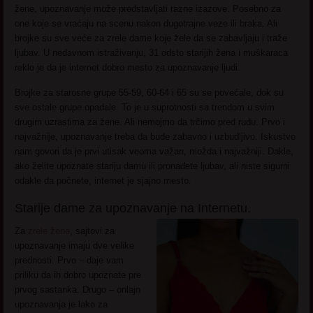
žene, upoznavanje može predstavljati razne izazove. Posebno za
one koje se vraćaju na scenu nakon dugotrajne veze ili braka. Ali
brojke su sve veće za zrele dame koje žele da se zabavljaju i traže
ljubav. U nedavnom istraživanju, 31 odsto starijih žena i muškaraca
reklo je da je internet dobro mesto za upoznavanje ljudi.
Brojke za starosne grupe 55-59, 60-64 i 65 su se povećale, dok su
sve ostale grupe opadale. To je u suprotnosti sa trendom u svim
drugim uzrastima za žene. Ali nemojmo da trčimo pred rudu. Prvo i
najvažnije, upoznavanje treba da bude zabavno i uzbudljivo. Iskustvo
nam govori da je prvi utisak veoma važan, možda i najvažniji. Dakle,
ako želite upoznate stariju damu ili pronađete ljubav, ali niste sigurni
odakle da počnete, internet je sjajno mesto.
Starije dame za upoznavanje na Internetu.
Za
zrele žene
, sajtovi za
upoznavanje imaju dve velike
prednosti. Prvo – daje vam
priliku da ih dobro upoznate pre
prvog sastanka. Drugo – onlajn
upoznavanja je lako za