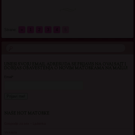
Strane:
«
1
2
3
4
5
UNESI SVOJU EMAIL ADRESU DA SE PRIJAVIS NA OVAJ SAJT I
DOBIJAS OBAVESTENJA O NOVIM MATORKAMA NA MAILU!
Email*
NAŠE HOT MATORKE
Gospodje za sex – Ljubimka
Vickasta