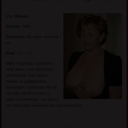
Ime:
Otmena
Godiste
: 1964
Zanimanje
: Ne radim, moze mi
se
Grad
:
Novi Sad
Opis
: Gospodja u godinama,
uvek dama, uvek prefinjena I
sofisticirana. Dok ispijam
koktele sa prijateljicama,
razmisljam o tome kako bih da
me neko odvali od kurca, I
samo se smeskam.. ne, necu ti
reci nista vise, sve ostalo se u porukama pise.