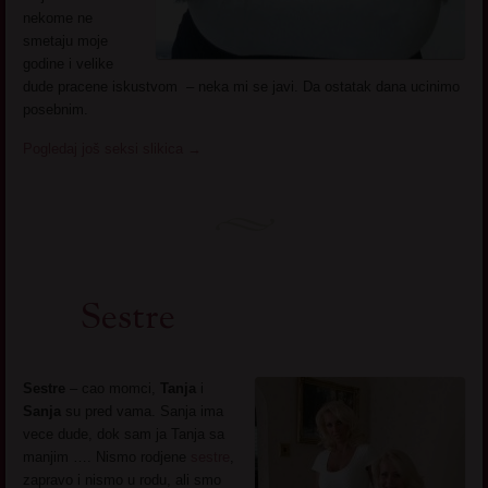
nekome ne
smetaju moje
godine i velike
dude pracene iskustvom – neka mi se javi. Da ostatak dana ucinimo
posebnim.
Pogledaj još seksi slikica
→
Sestre
Sestre
– cao momci,
Tanja
i
Sanja
su pred vama. Sanja ima
vece dude, dok sam ja Tanja sa
manjim …. Nismo rodjene
sestre
,
zapravo i nismo u rodu, ali smo