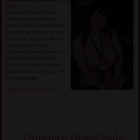
Valjevo
Gospodja Malina zeli da se
dopisuje sa svima kojima se
dopada ono sto vide na slikama.
Volela bih da mi pisete koji vam
se deo tela najvise dopada, koji
ne dopada. Da li mozda
svrsavate na mojim sisama ili
biste ipak vise uprli u moju
guzu? Pisite, hocu da cujem
odgovore na sva ta pitanja, I na
jos mnogo drugih.
Pogledaj još seksi slikica
→
Otmena iz Novog Sada