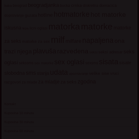
beogradjanka
crnka
domacica
beograd
baka
bucka
diskretna
hotmatorke
hot matorke
hotline
guzata
dopisivanje
matorke
matorka
iskusna
matorke
licni oglasi
lepa
milf
napaljena
ona
milfare
za seks
matorke za sex
plavuša
razvedena
trazi njega
seks
seksi adresar
seksi
sisata
sex oglasi
oglasi
sisate
sekssms
sexsms
sex matorke
udata
sms
slobodna
starija
velike sise
vruci
upoznavanje
zgodna
za mladje
za seks
razgovori
za mlade
Kontakt
Kupovina 10 minuta
Kupovina 30 minuta
Kupovina 60 minuta