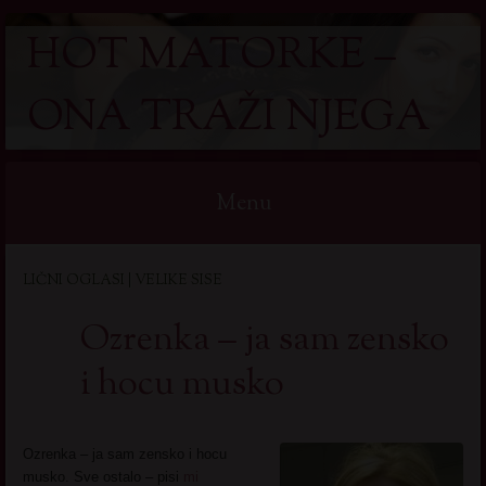
HOT MATORKE –
ONA TRAŽI NJEGA
Menu
Skip
LIČNI OGLASI | VELIKE SISE
to
content
Ozrenka – ja sam zensko
i hocu musko
Ozrenka – ja sam zensko i hocu
musko. Sve ostalo – pisi
mi