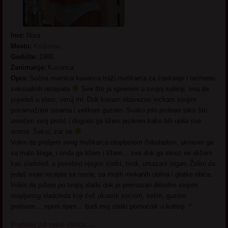
Ime:
Nora
Mesto:
Kruševac
Godište:
1980.
Zanimanje:
Kuvarica
Opis:
Sočna mamica kuvarica traži muškarca za ćaskanje i razmenu
seksualnih recepata
Sve što ja spremim u svojoj kuhinji, ima da
pojedeš u slast, veruj mi. Dok kuvam obavezno vrckam svojim
pozamažnim sisama i velikom guzom. Svako jelo probam tako što
umočim svoj prstić i dugooo ga ližem jezikom kako bih upila sve
arome. Seksi, zar ne
Volim da prelijem svog muškarca otopljenom čokoladom, ukrasim ga
sa malo šlaga, i onda ga ližem i ližem… sve dok ga skroz ne oližem
kao sladoled, a posebno njegov slatki, tvrdi, umazani organ. Želim da
jedeš moje recepte sa mene, sa mojih mekanih oblina i glatke ribice.
Volim da jašem po tvojoj alatki dok je premazan debelim slojem
otopljenog sladoleda koji ćeš ukrasiti sočnim, belim, gustim
prelivom… njami njam… budi moj slatki pomoćnik u kuhinji :*
Pogledaj još seksi slikica
→