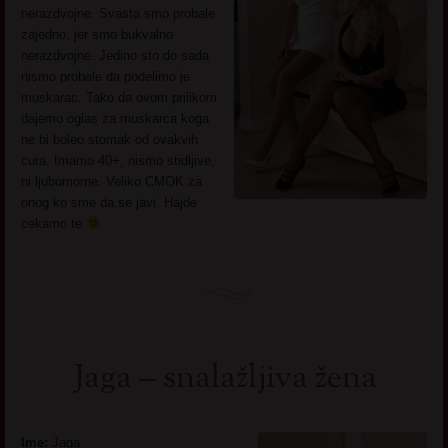
nerazdvojne. Svasta smo probale
zajedno, jer smo bukvalno
nerazdvojne. Jedino sto do sada
nismo probale da podelimo je
muskarac. Tako da ovom prilikom
dajemo oglas za muskarca koga
ne bi boleo stomak od ovakvih
cura. Imamo 40+, nismo stidljive,
ni ljubomorne. Veliko CMOK za
onog ko sme da se javi. Hajde
cekamo te
Jaga – snalažljiva žena
Ime:
Jaga