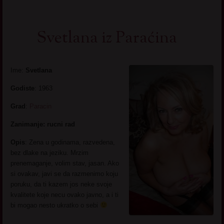
Svetlana iz Paraćina
Ime:
Svetlana
Godiste
: 1963
Grad
:
Paracin
Zanimanje: rucni rad
Opis
: Zena u godinama, razvedena,
bez dlake na jeziku. Mrzim
prenemaganje, volim stav, jasan. Ako
si ovakav, javi se da razmenimo koju
poruku, da ti kazem jos neke svoje
kvalitete koje necu ovako javno, a i ti
bi mogao nesto ukratko o sebi