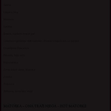
Selma
Lagana Vixy
Manuela
Nadina
Briana, cuckold bracni par
Umetnost gledanja: milf matorke i Erotski voajerizam za parove
Usamljena Dlakavica
Persida, fetis sms
Razvratnica
Zena dobre duse, Marcika
Zverka
Transica
Jelisava, zena bez stida
MATORKA – ONA TRAŽI NJEGA – HOT MATORKE