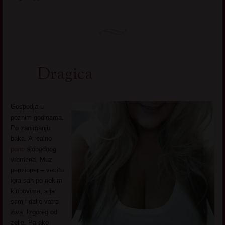
Dragica
Gospodja u
poznim godinama.
Po zanimanju
baka. A realno
puno
slobodnog
vremena. Muz
penzioner – vecito
igra sah po nekim
klubovima, a ja
sam i dalje vatra
ziva. Izgoreg od
zelje. Pa ako