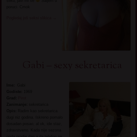
sliku, javi mi se
Saljem u
poruci. Cmok
Pogledaj još seksi slikica
→
Gabi – sexy sekretarica
Ime:
Gabi
Godiste:
1969
Grad:
Pirot
Zanimanje:
sekretarica
Opis:
Radim kao sekretarica
dugi niz godina. Iskreno pomalo
dosadan posao, al ok, ide staz,
zdravstveno. Kada nije sezona
onda prodje dan a da telefon ne