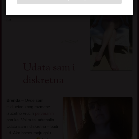
svega sa svojom praznom gajbom. Pa sto
te ne bi iskoristila haha. Kome ne smeta
sto sam baba, nek se javi. Ostali, snadjite
se.
Udata sam i
diskretna
Brenda
– Ovde sam
iskljucivo zbog razmene
izuzetno vrucih
perverznih
poruka. Volim taj adrenalin.
Udata sam i diskretna – budi
i ti. Ako hoces moju golu