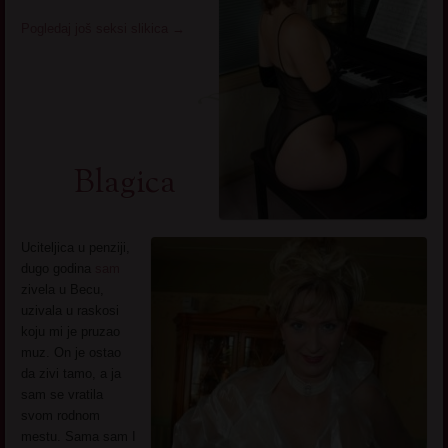
Pogledaj još seksi slikica
→
Blagica
Uciteljica u penziji,
dugo godina
sam
zivela u Becu,
uzivala u raskosi
koju mi je pruzao
muz. On je ostao
da zivi tamo, a ja
sam se vratila
svom rodnom
mestu. Sama sam I