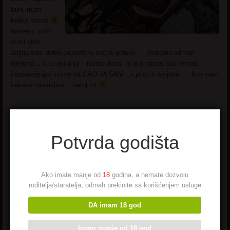
tajni imam
koliko hoces
Iskreno, volim
vruci sms.
Zeljna sam dobre perverzne socne poruke … Mozemo odmah
direktno ..
Bez
uvijanja – nismo deca. Ili ako danas bas nemas
inspiracije javi mi se sa CAO JA SAM .. i ja cu ti se javiti … bice nam
itekako zanimljivo… veruj mi
Potvrda godišta
Minerva
Ako imate manje od
18
godina, a nemate dozvolu
roditelja/staratelja, odmah prekinite sa korišćenjem usluge
Minerva – Skoro postala baka po treci put.
DA imam 18 god
Bas vreme
brzo
prolazi. Muz moreplovac –
nema ga po sest meseci i duze. A ja zeljna
Imam manje od 18 god