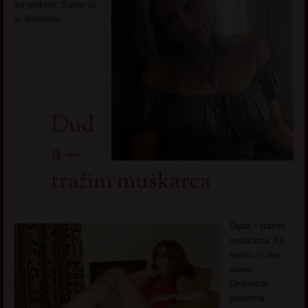
za godiste. Samo
da
si diskretan …
Dud
a –
tražim muškarca
Duda – trazim
muskarca. Ali
samo
za
one
prave.
Diskretna
potentna