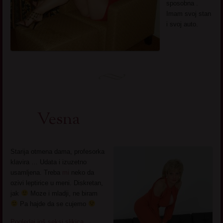
sposobna .
Imam svoj stan
i svoj auto.
Vesna
Starija otmena dama, profesorka
klavira … Udata i izuzetno
usamljena. Treba
mi
neko da
ozivi leptirice u meni. Diskretan,
jak
Moze i mladji, ne biram
Pa hajde da se cujemo
Pogledaj još seksi slikica
→