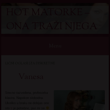
HOT MATORKE –
ONA TRAŽI NJEGA
Menu
Skip
LIČNI OGLASI | ZA DISKRETNE
to
content
Vanesa
Srecno razvedena, profesorka
klavira. Napokon slobodna.
Ukoliko u braku ne dobijas ono
sto
ti
je potrebno, javi mi se