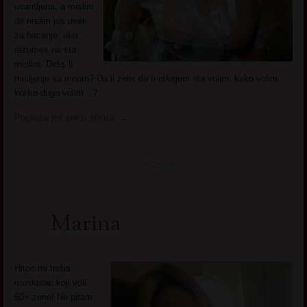
usamljena, a mislim
da nisam jos uvek
za bacanje, ako
razumes na sta
mislim. Delis li
misljenje sa mnom? Da li zelis da ti otkrijem sta volim, kako volim,
koliko dugo volim…?
Pogledaj još seksi slikica
→
Marina
Hitno mi treba
muskarac koji voli
50+ zene! Ne pitam