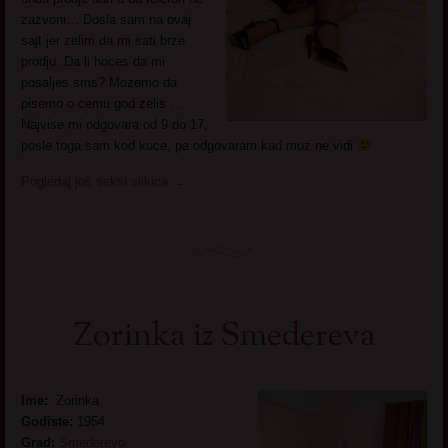
zazvoni… Dosla sam na ovaj
sajt jer zelim da mi sati brze
prodju. Da li hoces da mi
posaljes sms? Mozemo da
pisemo o cemu god zelis …
Najvise mi odgovara od 9 do 17,
posle toga sam kod kuce, pa odgovaram kad muz ne vidi
Pogledaj još seksi slikica
→
Zorinka iz Smedereva
Ime:
Zorinka
Godiste:
1954
Grad:
Smederevo