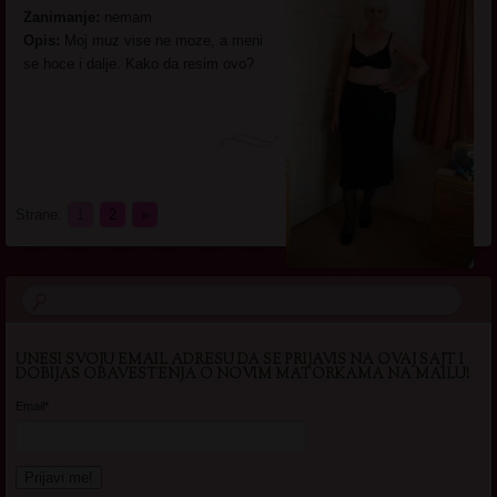
Zanimanje:
nemam
Opis:
Moj muz vise ne moze, a meni
se hoce i dalje. Kako da resim ovo?
Strane:
1
2
»
UNESI SVOJU EMAIL ADRESU DA SE PRIJAVIS NA OVAJ SAJT I
DOBIJAS OBAVESTENJA O NOVIM MATORKAMA NA MAILU!
Email*