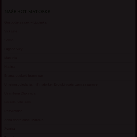
NAŠE HOT MATORKE
Gospodje za sex – Ljubimka
Vickasta
Selma
Lagana Vixy
Manuela
Nadina
Briana, cuckold bracni par
Umetnost gledanja: milf matorke i Erotski voajerizam za parove
Usamljena Dlakavica
Persida, fetis sms
Razvratnica
Zena dobre duse, Marcika
Zverka