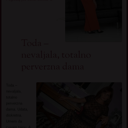
Toda –
nevaljala, totalno
perverzna dama
Toda –
nevaljala,
totalno
perverzna
dama. Udata,
diskretna.
Umem da
cuvam tajnu. A