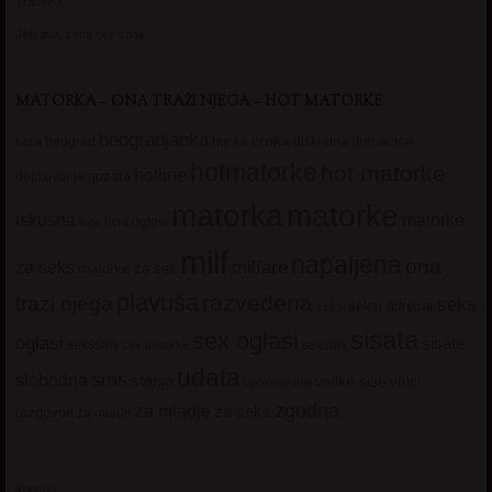
Transica
Jelisava, zena bez stida
MATORKA – ONA TRAŽI NJEGA – HOT MATORKE
beogradjanka
crnka
domacica
beograd
baka
bucka
diskretna
hotmatorke
hot matorke
hotline
guzata
dopisivanje
matorke
matorka
iskusna
matorke
licni oglasi
lepa
milf
napaljena
ona
milfare
za seks
matorke za sex
plavuša
razvedena
trazi njega
seks
seksi adresar
seksi
sisata
sex oglasi
oglasi
sisate
sekssms
sexsms
sex matorke
udata
sms
slobodna
starija
velike sise
vruci
upoznavanje
zgodna
za mladje
za seks
razgovori
za mlade
Kontakt