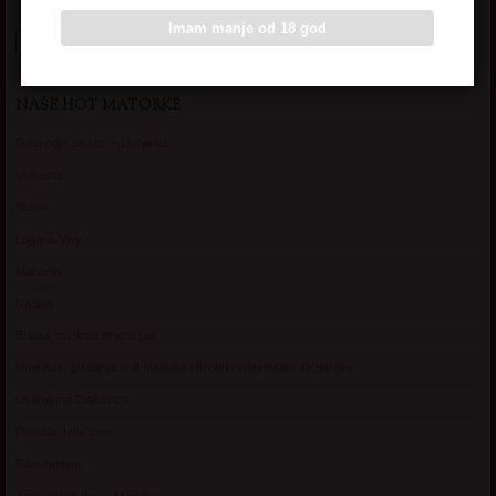
Imam manje od 18 god
NAŠE HOT MATORKE
Gospodje za sex – Ljubimka
Vickasta
Selma
Lagana Vixy
Manuela
Nadina
Briana, cuckold bracni par
Umetnost gledanja: milf matorke i Erotski voajerizam za parove
Usamljena Dlakavica
Persida, fetis sms
Razvratnica