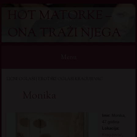
HOT MATORKE –
ONA TRAŽI NJEGA
Menu
Skip
LIČNI OGLASI | EROTSKI OGLASI KRAGUJEVAC
to
content
Monika
Ime:
Monika,
47 godina
Lokacija:
Kragujevac
,