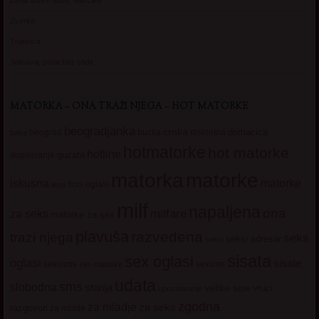
Zena dobre duse, Marcika
Zverka
Transica
Jelisava, zena bez stida
MATORKA – ONA TRAŽI NJEGA – HOT MATORKE
beogradjanka
crnka
domacica
beograd
baka
bucka
diskretna
hotmatorke
hot matorke
hotline
guzata
dopisivanje
matorke
matorka
iskusna
matorke
licni oglasi
lepa
milf
napaljena
ona
milfare
za seks
matorke za sex
plavuša
razvedena
trazi njega
seks
seksi adresar
seksi
sisata
sex oglasi
oglasi
sisate
sekssms
sexsms
sex matorke
udata
sms
slobodna
starija
velike sise
vruci
upoznavanje
zgodna
za mladje
za seks
razgovori
za mlade