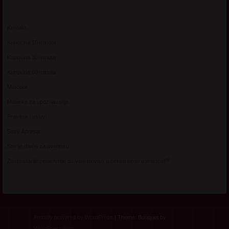
Kontakt
Kupovina 10 minuta
Kupovina 30 minuta
Kupovina 60 minuta
Matorke
Matorke za upoznavanje
Pravilnik i uslovi
Sexy Adresar
Starije dame za avanturu
Zasto starije zene tvrde da vise uzivaju u seksu nego u mladosti?
Proudly powered by WordPress
|
Theme: Bouquet by
WordPress.com
.