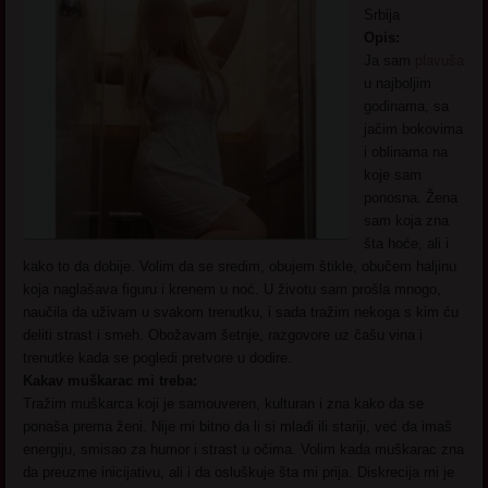
Srbija
Opis:
Ja sam
plavuša
u najboljim
godinama, sa
jačim bokovima
i oblinama na
koje sam
ponosna. Žena
sam koja zna
šta hoće, ali i
kako to da dobije. Volim da se sredim, obujem štikle, obučem haljinu
koja naglašava figuru i krenem u noć. U životu sam prošla mnogo,
naučila da uživam u svakom trenutku, i sada tražim nekoga s kim ću
deliti strast i smeh. Obožavam šetnje, razgovore uz čašu vina i
trenutke kada se pogledi pretvore u dodire.
Kakav muškarac mi treba:
Tražim muškarca koji je samouveren, kulturan i zna kako da se
ponaša prema ženi. Nije mi bitno da li si mlađi ili stariji, već da imaš
energiju, smisao za humor i strast u očima. Volim kada muškarac zna
da preuzme inicijativu, ali i da osluškuje šta mi prija. Diskrecija mi je