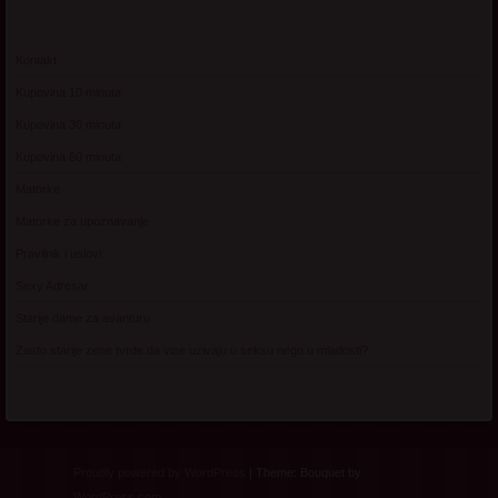
Kontakt
Kupovina 10 minuta
Kupovina 30 minuta
Kupovina 60 minuta
Matorke
Matorke za upoznavanje
Pravilnik i uslovi
Sexy Adresar
Starije dame za avanturu
Zasto starije zene tvrde da vise uzivaju u seksu nego u mladosti?
Proudly powered by WordPress
|
Theme: Bouquet by
WordPress.com
.