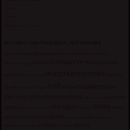
Zena dobre duse, Marcika
Zverka
Transica
Jelisava, zena bez stida
MATORKA – ONA TRAŽI NJEGA – HOT MATORKE
beogradjanka
crnka
domacica
beograd
baka
bucka
diskretna
hotmatorke
hot matorke
hotline
guzata
dopisivanje
matorke
matorka
iskusna
matorke
licni oglasi
lepa
milf
napaljena
ona
milfare
za seks
matorke za sex
plavuša
razvedena
trazi njega
seks
seksi adresar
seksi
sisata
sex oglasi
oglasi
sisate
sekssms
sexsms
sex matorke
udata
sms
slobodna
starija
velike sise
vruci
upoznavanje
zgodna
za mladje
za seks
razgovori
za mlade