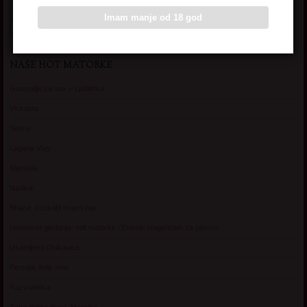
Imam manje od 18 god
NAŠE HOT MATORKE
Gospodje za sex – Ljubimka
Vickasta
Selma
Lagana Vixy
Manuela
Nadina
Briana, cuckold bracni par
Umetnost gledanja: milf matorke i Erotski voajerizam za parove
Usamljena Dlakavica
Persida, fetis sms
Razvratnica