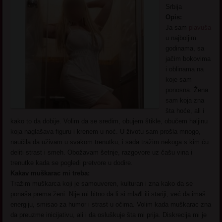
Srbija
Opis:
Ja sam
plavuša
u najboljim
godinama, sa
jačim bokovima
i oblinama na
koje sam
ponosna. Žena
sam koja zna
šta hoće, ali i
kako to da dobije. Volim da se sredim, obujem štikle, obučem haljinu
koja naglašava figuru i krenem u noć. U životu sam prošla mnogo,
naučila da uživam u svakom trenutku, i sada tražim nekoga s kim ću
deliti strast i smeh. Obožavam šetnje, razgovore uz čašu vina i
trenutke kada se pogledi pretvore u dodire.
Kakav muškarac mi treba:
Tražim muškarca koji je samouveren, kulturan i zna kako da se
ponaša prema ženi. Nije mi bitno da li si mlađi ili stariji, već da imaš
energiju, smisao za humor i strast u očima. Volim kada muškarac zna
da preuzme inicijativu, ali i da osluškuje šta mi prija. Diskrecija mi je